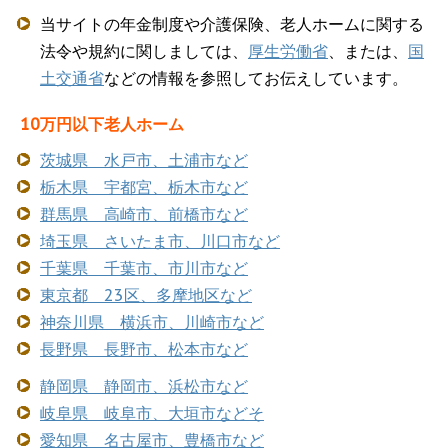
当サイトの年金制度や介護保険、老人ホームに関する
法令や規約に関しましては、
厚生労働省
、または、
国
土交通省
などの情報を参照してお伝えしています。
10万円以下老人ホーム
茨城県 水戸市、土浦市など
栃木県 宇都宮、栃木市など
群馬県 高崎市、前橋市など
埼玉県 さいたま市、川口市など
千葉県 千葉市、市川市など
東京都 23区、多摩地区など
神奈川県 横浜市、川崎市など
長野県 長野市、松本市など
静岡県 静岡市、浜松市など
岐阜県 岐阜市、大垣市などそ
愛知県 名古屋市、豊橋市など