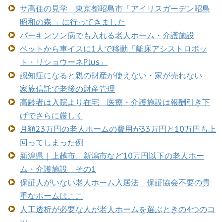
サ高住の見学 東京都昭島市「アイリスガーデン昭島
昭和の森 」に行ってきました
パーキンソン病でも入れる老人ホーム・介護施設
ベットから車イスに1人で移動「離床アシストロボッ
ト・リショウーネPlus」
認知症になると親の財産が使えない・家が売れない
家族信託で老後の財産管理
高齢者は入院より在宅 医療・介護施設は報酬引き下
げでさらに厳しく
月額23万円の老人ホームの費用が33万円と10万円も上
回ってしまった例
新潟県｜上越市、新潟市など10万円以下の老人ホー
ム・介護施設 その1
保証人がいない老人ホーム入居法 保証協会不要の貴
重なホームはここ
人工透析が必要な人が老人ホームを選ぶときの4つのコ