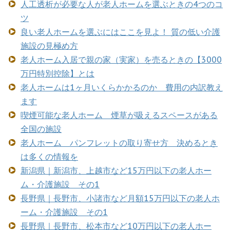
人工透析が必要な人が老人ホームを選ぶときの4つのコ
ツ
良い老人ホームを選ぶにはここを見よ！ 質の低い介護
施設の見極め方
老人ホーム入居で親の家（実家）を売るときの【3000
万円特別控除】とは
老人ホームは1ヶ月いくらかかるのか 費用の内訳教え
ます
喫煙可能な老人ホーム 煙草が吸えるスペースがある
全国の施設
老人ホーム パンフレットの取り寄せ方 決めるとき
は多くの情報を
新潟県｜新潟市、上越市など15万円以下の老人ホー
ム・介護施設 その1
長野県｜長野市、小諸市など月額15万円以下の老人ホ
ーム・介護施設 その1
長野県｜長野市、松本市など10万円以下の老人ホー