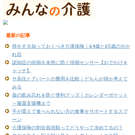
最新の記事
得をする知っておくべき介護保険｜64歳と65歳の分か
れ目
認知症の徘徊を未然に防ぐ徘徊センサー【おでかけキ
ャッチ】
サ高住とアパートの費用を比較｜どちらが得か考えて
みる
薬の飲み忘れを防ぐ便利グッズ｜カレンダーポケット
～服薬支援機まで
手が震えて食べられない方の食事をサポートするスプ
ーン
介護保険の割合負担額ってどうやって決めてるの？