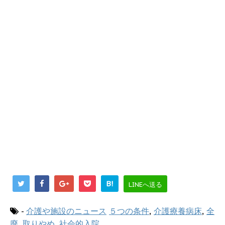
B!
LINEへ送る
-
介護や施設のニュース
５つの条件
,
介護療養病床
,
全
廃
,
取りやめ
,
社会的入院