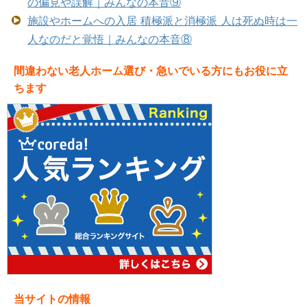
の偏見や誤解｜みんなの本音⑨
施設やホームへの入居 積極派と消極派 人は死ぬ時は一
人なのだと覚悟｜みんなの本音⑧
間違わない老人ホーム選び・急いでいる方にもお役に立
ちます
当サイトの情報