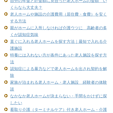
自分の年金と貯金額に見合った老人ホームの金額 い
くらなら大丈夫？
老人ホームや施設の介護費用（居住費・食費）を安く
する方法
親がホームに入所しなければ介護ウツに 高齢者の多
くが認知症気味
直ぐに入れる老人ホームを探す方法｜最短で入れる介
護施設
特養には入れない方が条件にあった老人施設を探す方
法
認知症による暴力などで老人ホームを出され契約を解
除
家族が泊まれる老人ホーム・老人施設 経験者の体験
談
なかなか老人ホームが決まらない・手間をかけずに探
したい
看取り介護（ターミナルケア）付き老人ホーム・介護