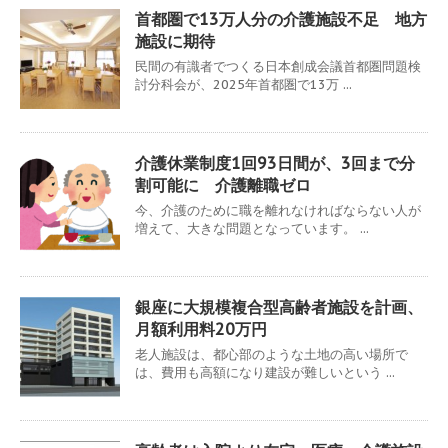
首都圏で13万人分の介護施設不足 地方
施設に期待
民間の有識者でつくる日本創成会議首都圏問題検
討分科会が、2025年首都圏で13万 ...
介護休業制度1回93日間が、3回まで分
割可能に 介護離職ゼロ
今、介護のために職を離れなければならない人が
増えて、大きな問題となっています。 ...
銀座に大規模複合型高齢者施設を計画、
月額利用料20万円
老人施設は、都心部のような土地の高い場所で
は、費用も高額になり建設が難しいという ...