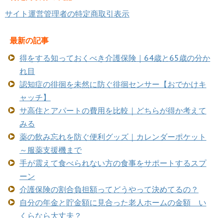
サイト運営管理者の特定商取引表示
最新の記事
得をする知っておくべき介護保険｜64歳と65歳の分か
れ目
認知症の徘徊を未然に防ぐ徘徊センサー【おでかけキ
ャッチ】
サ高住とアパートの費用を比較｜どちらが得か考えて
みる
薬の飲み忘れを防ぐ便利グッズ｜カレンダーポケット
～服薬支援機まで
手が震えて食べられない方の食事をサポートするスプ
ーン
介護保険の割合負担額ってどうやって決めてるの？
自分の年金と貯金額に見合った老人ホームの金額 い
くらなら大丈夫？