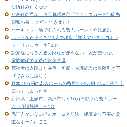
な所住みたくない！
サ高住の見学 東京都昭島市「アイリスガーデン昭島
昭和の森 」に行ってきました
パーキンソン病でも入れる老人ホーム・介護施設
ベットから車イスに1人で移動「離床アシストロボッ
ト・リショウーネPlus」
認知症になると親の財産が使えない・家が売れない
家族信託で老後の財産管理
高齢者は入院より在宅 医療・介護施設は報酬引き下
げでさらに厳しく
月額23万円の老人ホームの費用が33万円と10万円も上
回ってしまった例
新潟県｜上越市、新潟市など10万円以下の老人ホー
ム・介護施設 その1
保証人がいない老人ホーム入居法 保証協会不要の貴
重なホームはここ