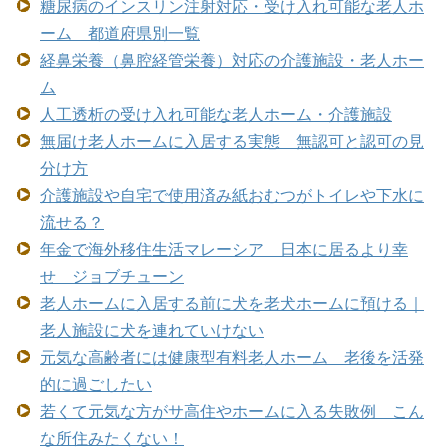
糖尿病のインスリン注射対応・受け入れ可能な老人ホ
ーム 都道府県別一覧
経鼻栄養（鼻腔経管栄養）対応の介護施設・老人ホー
ム
人工透析の受け入れ可能な老人ホーム・介護施設
無届け老人ホームに入居する実態 無認可と認可の見
分け方
介護施設や自宅で使用済み紙おむつがトイレや下水に
流せる？
年金で海外移住生活マレーシア 日本に居るより幸
せ ジョブチューン
老人ホームに入居する前に犬を老犬ホームに預ける｜
老人施設に犬を連れていけない
元気な高齢者には健康型有料老人ホーム 老後を活発
的に過ごしたい
若くて元気な方がサ高住やホームに入る失敗例 こん
な所住みたくない！