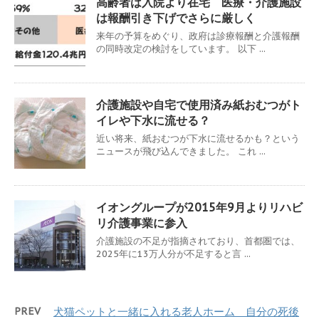
高齢者は入院より在宅 医療・介護施設
は報酬引き下げでさらに厳しく
来年の予算をめぐり、政府は診療報酬と介護報酬
の同時改定の検討をしています。 以下 ...
介護施設や自宅で使用済み紙おむつがト
イレや下水に流せる？
近い将来、紙おむつが下水に流せるかも？という
ニュースが飛び込んできました。 これ ...
イオングループが2015年9月よりリハビ
リ介護事業に参入
介護施設の不足が指摘されており、首都圏では、
2025年に13万人分が不足すると言 ...
PREV
犬猫ペットと一緒に入れる老人ホーム 自分の死後