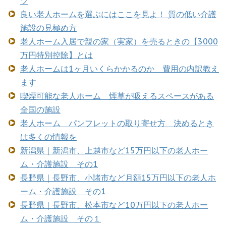
ツ
良い老人ホームを選ぶにはここを見よ！ 質の低い介護
施設の見極め方
老人ホーム入居で親の家（実家）を売るときの【3000
万円特別控除】とは
老人ホームは1ヶ月いくらかかるのか 費用の内訳教え
ます
喫煙可能な老人ホーム 煙草が吸えるスペースがある
全国の施設
老人ホーム パンフレットの取り寄せ方 決めるとき
は多くの情報を
新潟県｜新潟市、上越市など15万円以下の老人ホー
ム・介護施設 その1
長野県｜長野市、小諸市など月額15万円以下の老人ホ
ーム・介護施設 その1
長野県｜長野市、松本市など10万円以下の老人ホー
ム・介護施設 その１