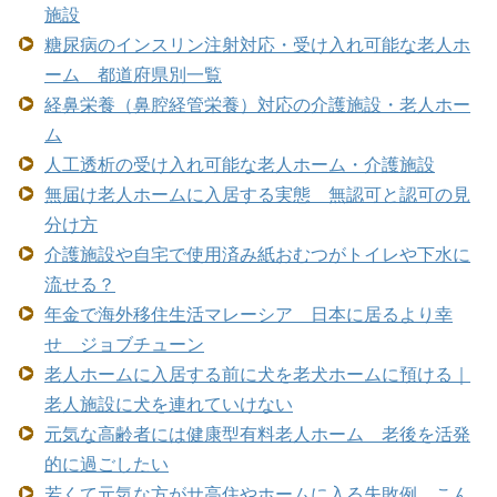
施設
糖尿病のインスリン注射対応・受け入れ可能な老人ホ
ーム 都道府県別一覧
経鼻栄養（鼻腔経管栄養）対応の介護施設・老人ホー
ム
人工透析の受け入れ可能な老人ホーム・介護施設
無届け老人ホームに入居する実態 無認可と認可の見
分け方
介護施設や自宅で使用済み紙おむつがトイレや下水に
流せる？
年金で海外移住生活マレーシア 日本に居るより幸
せ ジョブチューン
老人ホームに入居する前に犬を老犬ホームに預ける｜
老人施設に犬を連れていけない
元気な高齢者には健康型有料老人ホーム 老後を活発
的に過ごしたい
若くて元気な方がサ高住やホームに入る失敗例 こん