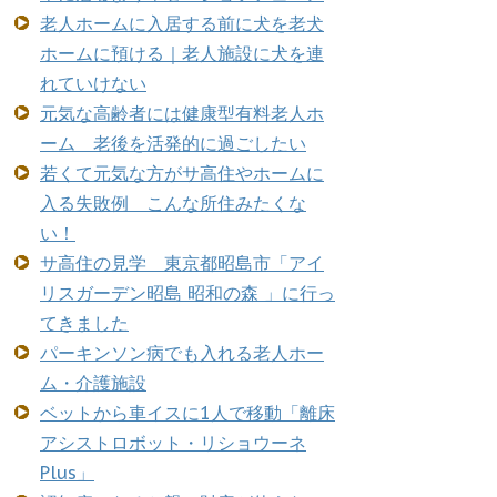
老人ホームに入居する前に犬を老犬
ホームに預ける｜老人施設に犬を連
れていけない
元気な高齢者には健康型有料老人ホ
ーム 老後を活発的に過ごしたい
若くて元気な方がサ高住やホームに
入る失敗例 こんな所住みたくな
い！
サ高住の見学 東京都昭島市「アイ
リスガーデン昭島 昭和の森 」に行っ
てきました
パーキンソン病でも入れる老人ホー
ム・介護施設
ベットから車イスに1人で移動「離床
アシストロボット・リショウーネ
Plus」