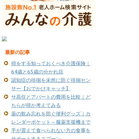
最新の記事
得をする知っておくべき介護保険｜
64歳と65歳の分かれ目
認知症の徘徊を未然に防ぐ徘徊セン
サー【おでかけキャッチ】
サ高住とアパートの費用を比較｜ど
ちらが得か考えてみる
薬の飲み忘れを防ぐ便利グッズ｜カ
レンダーポケット～服薬支援機まで
手が震えて食べられない方の食事を
サポートするスプーン