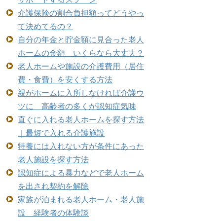
介護保険の割合負担額ってどうやっ
て決めてるの？
自分の年金と貯金額に見合った老人
ホームの金額 いくらなら大丈夫？
老人ホームや施設の介護費用（居住
費・食費）を安くする方法
親がホームに入所しなければ介護ウ
ツに 高齢者の多くが認知症気味
直ぐに入れる老人ホームを探す方法
｜最短で入れる介護施設
特養には入れない方が条件にあった
老人施設を探す方法
認知症による暴力などで老人ホーム
を出され契約を解除
家族が泊まれる老人ホーム・老人施
設 経験者の体験談