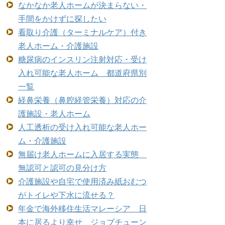
なかなか老人ホームが決まらない・
手間をかけずに探したい
看取り介護（ターミナルケア）付き
老人ホーム・介護施設
糖尿病のインスリン注射対応・受け
入れ可能な老人ホーム 都道府県別
一覧
経鼻栄養（鼻腔経管栄養）対応の介
護施設・老人ホーム
人工透析の受け入れ可能な老人ホー
ム・介護施設
無届け老人ホームに入居する実態
無認可と認可の見分け方
介護施設や自宅で使用済み紙おむつ
がトイレや下水に流せる？
年金で海外移住生活マレーシア 日
本に居るより幸せ ジョブチューン