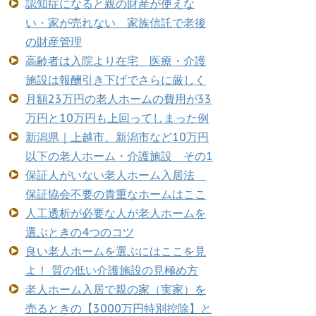
認知症になると親の財産が使えな
い・家が売れない 家族信託で老後
の財産管理
高齢者は入院より在宅 医療・介護
施設は報酬引き下げでさらに厳しく
月額23万円の老人ホームの費用が33
万円と10万円も上回ってしまった例
新潟県｜上越市、新潟市など10万円
以下の老人ホーム・介護施設 その1
保証人がいない老人ホーム入居法
保証協会不要の貴重なホームはここ
人工透析が必要な人が老人ホームを
選ぶときの4つのコツ
良い老人ホームを選ぶにはここを見
よ！ 質の低い介護施設の見極め方
老人ホーム入居で親の家（実家）を
売るときの【3000万円特別控除】と