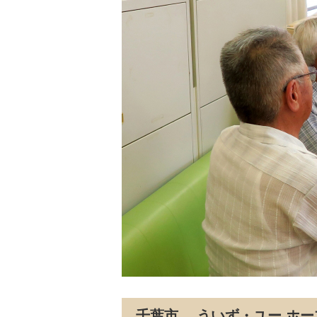
千葉市 ういず・ユー ホ