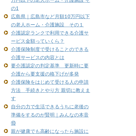
万円以下の老人ホーム・介護施設 そ
の1
広島県｜広島市など月額10万円以下
の老人ホーム・介護施設 その１
介護認定ランクで利用できる介護サ
ービス金額っていくら？
介護保険制度で受けることのできる
介護サービスの内容とは
要介護認定の判定基準 更新時に要
介護から要支援の格下げが多発
介護保険をはじめて受ける人の申請
方法 手続きとやり方 親切に教えま
す
自分の力で生活できるうちに老後の
準備をするのが賢明｜みんなの本音
⑩
親が健康でも高齢になったら施設に