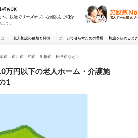
透析もOK
方へ。快適でリーズナブルな施設をご紹介
れます。
とは
老人施設の種類と特徴
ホームで暮らすための費用
施設を決めると
項 老人ホームの
葉市、市川市、柏市、船橋市、松戸市など
>
10万円以下の老人ホーム・介護施
の1