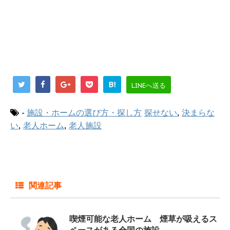
B!
LINEへ送る
-
施設・ホームの選び方・探し方
探せない
,
決まらな
い
,
老人ホーム
,
老人施設
関連記事
喫煙可能な老人ホーム 煙草が吸えるス