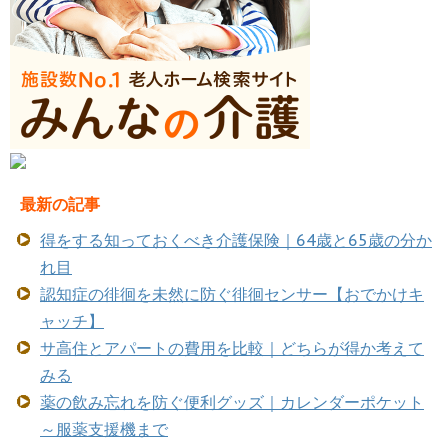
最新の記事
得をする知っておくべき介護保険｜64歳と65歳の分か
れ目
認知症の徘徊を未然に防ぐ徘徊センサー【おでかけキ
ャッチ】
サ高住とアパートの費用を比較｜どちらが得か考えて
みる
薬の飲み忘れを防ぐ便利グッズ｜カレンダーポケット
～服薬支援機まで