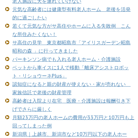
老人施設に犬を連れていけない
元気な高齢者には健康型有料老人ホーム 老後を活発
的に過ごしたい
若くて元気な方がサ高住やホームに入る失敗例 こん
な所住みたくない！
サ高住の見学 東京都昭島市「アイリスガーデン昭島
昭和の森 」に行ってきました
パーキンソン病でも入れる老人ホーム・介護施設
ベットから車イスに1人で移動「離床アシストロボッ
ト・リショウーネPlus」
認知症になると親の財産が使えない・家が売れない
家族信託で老後の財産管理
高齢者は入院より在宅 医療・介護施設は報酬引き下
げでさらに厳しく
月額23万円の老人ホームの費用が33万円と10万円も上
回ってしまった例
新潟県｜上越市、新潟市など10万円以下の老人ホー