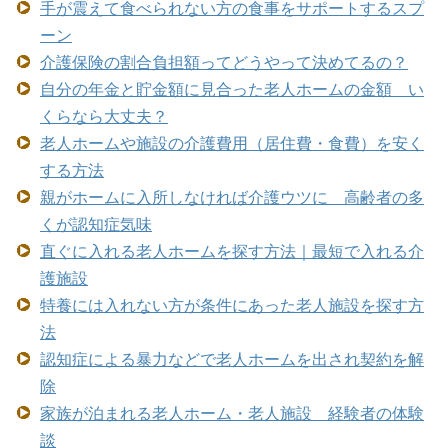
手が震えて食べられない方の食事をサポートするスプ
ーン
介護保険の割合負担額ってどうやって決めてるの？
自分の年金と貯金額に見合った老人ホームの金額 い
くらなら大丈夫？
老人ホームや施設の介護費用（居住費・食費）を安く
する方法
親がホームに入所しなければ介護ウツに 高齢者の多
くが認知症気味
直ぐに入れる老人ホームを探す方法｜最短で入れる介
護施設
特養には入れない方が条件にあった老人施設を探す方
法
認知症による暴力などで老人ホームを出され契約を解
除
家族が泊まれる老人ホーム・老人施設 経験者の体験
談