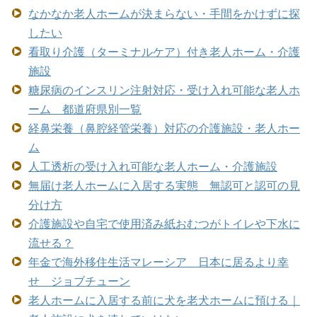
なかなか老人ホームが決まらない・手間をかけずに探
したい
看取り介護（ターミナルケア）付き老人ホーム・介護
施設
糖尿病のインスリン注射対応・受け入れ可能な老人ホ
ーム 都道府県別一覧
経鼻栄養（鼻腔経管栄養）対応の介護施設・老人ホー
ム
人工透析の受け入れ可能な老人ホーム・介護施設
無届け老人ホームに入居する実態 無認可と認可の見
分け方
介護施設や自宅で使用済み紙おむつがトイレや下水に
流せる？
年金で海外移住生活マレーシア 日本に居るより幸
せ ジョブチューン
老人ホームに入居する前に犬を老犬ホームに預ける｜