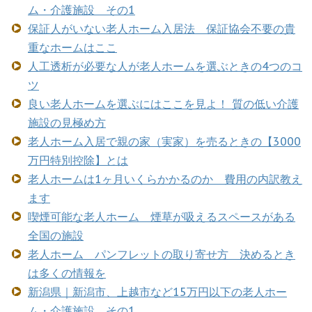
ム・介護施設 その1
保証人がいない老人ホーム入居法 保証協会不要の貴
重なホームはここ
人工透析が必要な人が老人ホームを選ぶときの4つのコ
ツ
良い老人ホームを選ぶにはここを見よ！ 質の低い介護
施設の見極め方
老人ホーム入居で親の家（実家）を売るときの【3000
万円特別控除】とは
老人ホームは1ヶ月いくらかかるのか 費用の内訳教え
ます
喫煙可能な老人ホーム 煙草が吸えるスペースがある
全国の施設
老人ホーム パンフレットの取り寄せ方 決めるとき
は多くの情報を
新潟県｜新潟市、上越市など15万円以下の老人ホー
ム・介護施設 その1