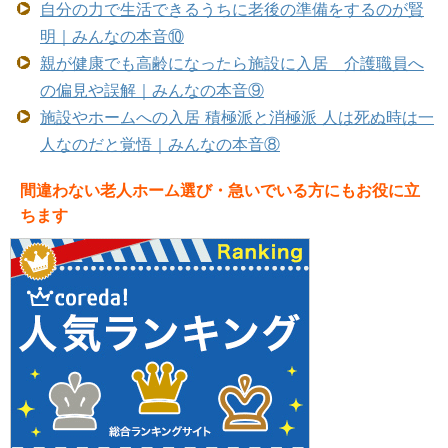
自分の力で生活できるうちに老後の準備をするのが賢
明｜みんなの本音⑩
親が健康でも高齢になったら施設に入居 介護職員へ
の偏見や誤解｜みんなの本音⑨
施設やホームへの入居 積極派と消極派 人は死ぬ時は一
人なのだと覚悟｜みんなの本音⑧
間違わない老人ホーム選び・急いでいる方にもお役に立
ちます