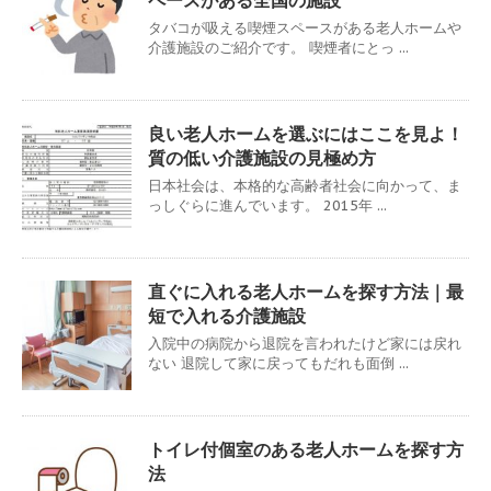
ペースがある全国の施設
タバコが吸える喫煙スペースがある老人ホームや
介護施設のご紹介です。 喫煙者にとっ ...
良い老人ホームを選ぶにはここを見よ！
質の低い介護施設の見極め方
日本社会は、本格的な高齢者社会に向かって、ま
っしぐらに進んでいます。 2015年 ...
直ぐに入れる老人ホームを探す方法｜最
短で入れる介護施設
入院中の病院から退院を言われたけど家には戻れ
ない 退院して家に戻ってもだれも面倒 ...
トイレ付個室のある老人ホームを探す方
法