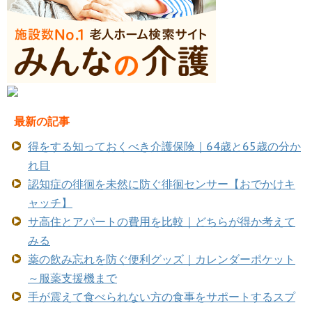
最新の記事
得をする知っておくべき介護保険｜64歳と65歳の分か
れ目
認知症の徘徊を未然に防ぐ徘徊センサー【おでかけキ
ャッチ】
サ高住とアパートの費用を比較｜どちらが得か考えて
みる
薬の飲み忘れを防ぐ便利グッズ｜カレンダーポケット
～服薬支援機まで
手が震えて食べられない方の食事をサポートするスプ