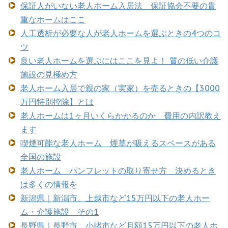
保証人がいない老人ホーム入居法 保証協会不要の貴
重なホームはここ
人工透析が必要な人が老人ホームを選ぶときの4つのコ
ツ
良い老人ホームを選ぶにはここを見よ！ 質の低い介護
施設の見極め方
老人ホーム入居で親の家（実家）を売るときの【3000
万円特別控除】とは
老人ホームは1ヶ月いくらかかるのか 費用の内訳教え
ます
喫煙可能な老人ホーム 煙草が吸えるスペースがある
全国の施設
老人ホーム パンフレットの取り寄せ方 決めるとき
は多くの情報を
新潟県｜新潟市、上越市など15万円以下の老人ホー
ム・介護施設 その1
長野県｜長野市、小諸市など月額15万円以下の老人ホ