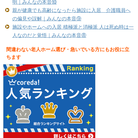
明｜みんなの本音⑩
親が健康でも高齢になったら施設に入居 介護職員へ
の偏見や誤解｜みんなの本音⑨
施設やホームへの入居 積極派と消極派 人は死ぬ時は一
人なのだと覚悟｜みんなの本音⑧
間違わない老人ホーム選び・急いでいる方にもお役に立
ちます