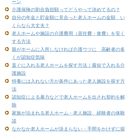
ーン
介護保険の割合負担額ってどうやって決めてるの？
自分の年金と貯金額に見合った老人ホームの金額 い
くらなら大丈夫？
老人ホームや施設の介護費用（居住費・食費）を安く
する方法
親がホームに入所しなければ介護ウツに 高齢者の多
くが認知症気味
直ぐに入れる老人ホームを探す方法｜最短で入れる介
護施設
特養には入れない方が条件にあった老人施設を探す方
法
認知症による暴力などで老人ホームを出され契約を解
除
家族が泊まれる老人ホーム・老人施設 経験者の体験
談
なかなか老人ホームが決まらない・手間をかけずに探