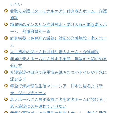
したい
看取り介護（ターミナルケア）付き老人ホーム・介護
施設
糖尿病のインスリン注射対応・受け入れ可能な老人ホ
ーム 都道府県別一覧
経鼻栄養（鼻腔経管栄養）対応の介護施設・老人ホー
ム
人工透析の受け入れ可能な老人ホーム・介護施設
無届け老人ホームに入居する実態 無認可と認可の見
分け方
介護施設や自宅で使用済み紙おむつがトイレや下水に
流せる？
年金で海外移住生活マレーシア 日本に居るより幸
せ ジョブチューン
老人ホームに入居する前に犬を老犬ホームに預ける｜
老人施設に犬を連れていけない
元気な高齢者には健康型有料老人ホーム 老後を活発