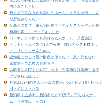
的に過ごしたい
若くて元気な方がサ高住やホームに入る失敗例 こん
な所住みたくない！
サ高住の見学 東京都昭島市「アイリスガーデン昭島
昭和の森 」に行ってきました
パーキンソン病でも入れる老人ホーム・介護施設
ベットから車イスに1人で移動「離床アシストロボッ
ト・リショウーネPlus」
認知症になると親の財産が使えない・家が売れない
家族信託で老後の財産管理
高齢者は入院より在宅 医療・介護施設は報酬引き下
げでさらに厳しく
月額23万円の老人ホームの費用が33万円と10万円も上
回ってしまった例
新潟県｜上越市、新潟市など10万円以下の老人ホー
ム・介護施設 その1