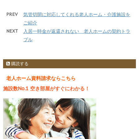
PREV
気管切開に対応してくれる老人ホーム・介護施設を
ご紹介
NEXT
入居一時金が返還されない 老人ホームの契約トラ
ブル
購読する
老人ホーム資料請求ならこちら
施設数No.1 空き部屋がすぐにわかる！