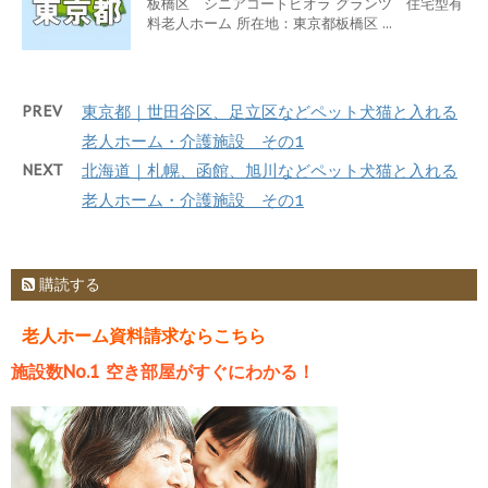
板橋区 シニアコートビオラ グランツ 住宅型有
料老人ホーム 所在地：東京都板橋区 ...
PREV
東京都｜世田谷区、足立区などペット犬猫と入れる
老人ホーム・介護施設 その1
NEXT
北海道｜札幌、函館、旭川などペット犬猫と入れる
老人ホーム・介護施設 その1
購読する
老人ホーム資料請求ならこちら
施設数No.1 空き部屋がすぐにわかる！