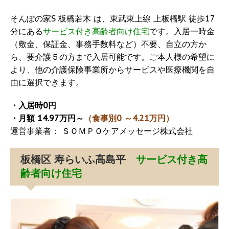
そんぽの家S 板橋若木 は、東武東上線 上板橋駅 徒歩17
分にある
サービス付き高齢者向け住宅
です。入居一時金
（敷金、保証金、事務手数料など）不要、自立の方か
ら、要介護５の方まで入居可能です。ご本人様の希望に
より、他の介護保険事業所からサービスや医療機関を自
由に選択できます。
・入居時0円
・月額 14.97万円～
（食事別0 ～4.21万円）
運営事業者： ＳＯＭＰＯケアメッセージ株式会社
板橋区 寿らいふ高島平
サービス付き高
齢者向け住宅