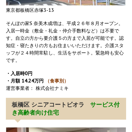
東京都板橋区赤塚3-13
そんぽの家S 奈美木成増は、平成２６年８月オープン。
入居一時金（敷金・礼金・仲介手数料など）は不要で
す。自立の方から要介護５の方まで入居が可能です。認
知症・寝たきりの方もお住まいいただけます。介護スタ
ッフが２４時間常駐し、生活をサポート。緊急時も安心
です。
・入居時0円
・月額 14.24万円
（食事別）
運営事業者： 株式会社ナミキ
板橋区 シニアコートビオラ
サービス付
き高齢者向け住宅