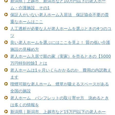
新潟県｜上越市、新潟市など10万円以下の老人ホー
ム・介護施設 その1
保証人がいない老人ホーム入居法 保証協会不要の貴
重なホームはここ
人工透析が必要な人が老人ホームを選ぶときの4つのコ
ツ
良い老人ホームを選ぶにはここを見よ！ 質の低い介護
施設の見極め方
老人ホーム入居で親の家（実家）を売るときの【3000
万円特別控除】とは
老人ホームは1ヶ月いくらかかるのか 費用の内訳教え
ます
喫煙可能な老人ホーム 煙草が吸えるスペースがある
全国の施設
老人ホーム パンフレットの取り寄せ方 決めるとき
は多くの情報を
新潟県｜新潟市、上越市など15万円以下の老人ホー