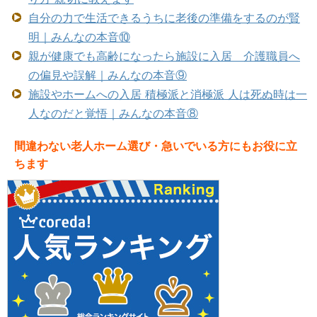
自分の力で生活できるうちに老後の準備をするのが賢
明｜みんなの本音⑩
親が健康でも高齢になったら施設に入居 介護職員へ
の偏見や誤解｜みんなの本音⑨
施設やホームへの入居 積極派と消極派 人は死ぬ時は一
人なのだと覚悟｜みんなの本音⑧
間違わない老人ホーム選び・急いでいる方にもお役に立
ちます