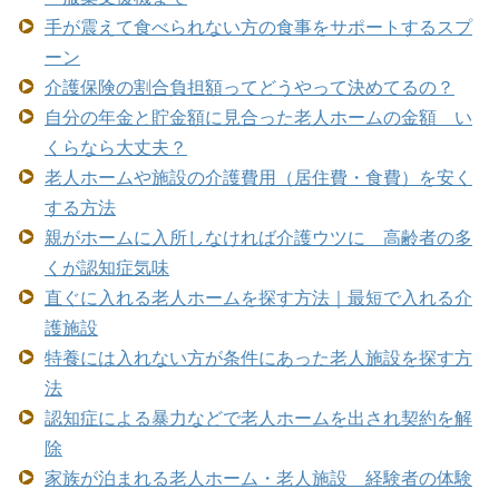
手が震えて食べられない方の食事をサポートするスプ
ーン
介護保険の割合負担額ってどうやって決めてるの？
自分の年金と貯金額に見合った老人ホームの金額 い
くらなら大丈夫？
老人ホームや施設の介護費用（居住費・食費）を安く
する方法
親がホームに入所しなければ介護ウツに 高齢者の多
くが認知症気味
直ぐに入れる老人ホームを探す方法｜最短で入れる介
護施設
特養には入れない方が条件にあった老人施設を探す方
法
認知症による暴力などで老人ホームを出され契約を解
除
家族が泊まれる老人ホーム・老人施設 経験者の体験