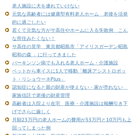
老人施設に犬を連れていけない
元気な高齢者には健康型有料老人ホーム 老後を活発
的に過ごしたい
若くて元気な方がサ高住やホームに入る失敗例 こん
な所住みたくない！
サ高住の見学 東京都昭島市「アイリスガーデン昭島
昭和の森 」に行ってきました
パーキンソン病でも入れる老人ホーム・介護施設
ベットから車イスに1人で移動「離床アシストロボッ
ト・リショウーネPlus」
認知症になると親の財産が使えない・家が売れない
家族信託で老後の財産管理
高齢者は入院より在宅 医療・介護施設は報酬引き下
げでさらに厳しく
月額23万円の老人ホームの費用が33万円と10万円も上
回ってしまった例