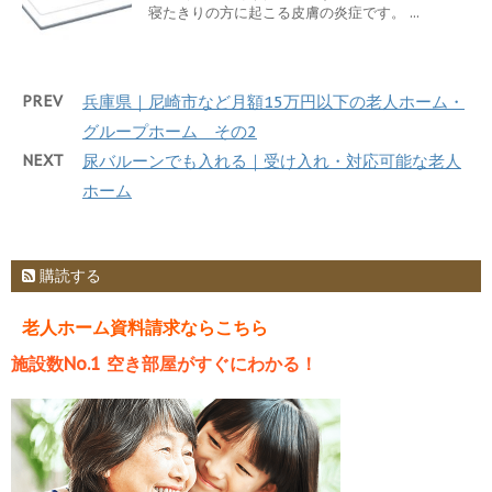
寝たきりの方に起こる皮膚の炎症です。 ...
PREV
兵庫県｜尼崎市など月額15万円以下の老人ホーム・
グループホーム その2
NEXT
尿バルーンでも入れる｜受け入れ・対応可能な老人
ホーム
購読する
老人ホーム資料請求ならこちら
施設数No.1 空き部屋がすぐにわかる！