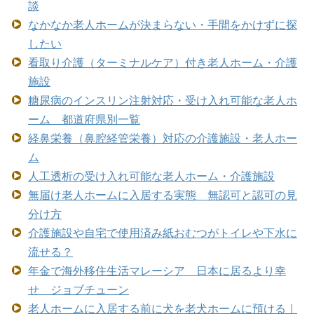
談
なかなか老人ホームが決まらない・手間をかけずに探
したい
看取り介護（ターミナルケア）付き老人ホーム・介護
施設
糖尿病のインスリン注射対応・受け入れ可能な老人ホ
ーム 都道府県別一覧
経鼻栄養（鼻腔経管栄養）対応の介護施設・老人ホー
ム
人工透析の受け入れ可能な老人ホーム・介護施設
無届け老人ホームに入居する実態 無認可と認可の見
分け方
介護施設や自宅で使用済み紙おむつがトイレや下水に
流せる？
年金で海外移住生活マレーシア 日本に居るより幸
せ ジョブチューン
老人ホームに入居する前に犬を老犬ホームに預ける｜