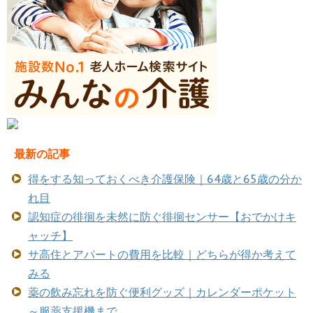
最新の記事
得をする知っておくべき介護保険｜64歳と65歳の分か
れ目
認知症の徘徊を未然に防ぐ徘徊センサー【おでかけキ
ャッチ】
サ高住とアパートの費用を比較｜どちらが得か考えて
みる
薬の飲み忘れを防ぐ便利グッズ｜カレンダーポケット
～服薬支援機まで