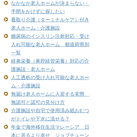
なかなか老人ホームが決まらない・
手間をかけずに探したい
看取り介護（ターミナルケア）付き
老人ホーム・介護施設
糖尿病のインスリン注射対応・受け
入れ可能な老人ホーム 都道府県別
一覧
経鼻栄養（鼻腔経管栄養）対応の介
護施設・老人ホーム
人工透析の受け入れ可能な老人ホー
ム・介護施設
無届け老人ホームに入居する実態
無認可と認可の見分け方
介護施設や自宅で使用済み紙おむつ
がトイレや下水に流せる？
年金で海外移住生活マレーシア 日
本に居るより幸せ ジョブチューン