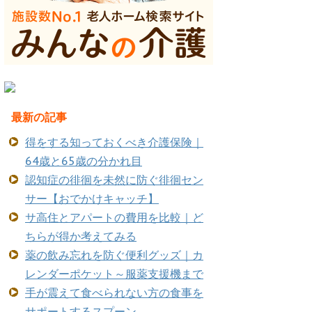
最新の記事
得をする知っておくべき介護保険｜
64歳と65歳の分かれ目
認知症の徘徊を未然に防ぐ徘徊セン
サー【おでかけキャッチ】
サ高住とアパートの費用を比較｜ど
ちらが得か考えてみる
薬の飲み忘れを防ぐ便利グッズ｜カ
レンダーポケット～服薬支援機まで
手が震えて食べられない方の食事を
サポートするスプーン