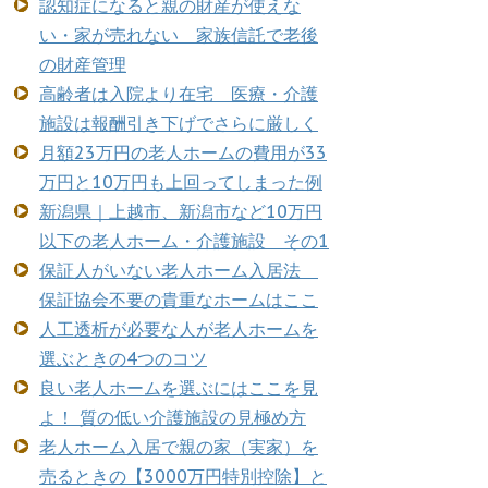
認知症になると親の財産が使えな
い・家が売れない 家族信託で老後
の財産管理
高齢者は入院より在宅 医療・介護
施設は報酬引き下げでさらに厳しく
月額23万円の老人ホームの費用が33
万円と10万円も上回ってしまった例
新潟県｜上越市、新潟市など10万円
以下の老人ホーム・介護施設 その1
保証人がいない老人ホーム入居法
保証協会不要の貴重なホームはここ
人工透析が必要な人が老人ホームを
選ぶときの4つのコツ
良い老人ホームを選ぶにはここを見
よ！ 質の低い介護施設の見極め方
老人ホーム入居で親の家（実家）を
売るときの【3000万円特別控除】と