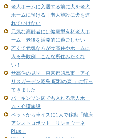
老人ホームに入居する前に犬を老犬
ホームに預ける｜老人施設に犬を連
れていけない
元気な高齢者には健康型有料老人ホ
ーム 老後を活発的に過ごしたい
若くて元気な方がサ高住やホームに
入る失敗例 こんな所住みたくな
い！
サ高住の見学 東京都昭島市「アイ
リスガーデン昭島 昭和の森 」に行っ
てきました
パーキンソン病でも入れる老人ホー
ム・介護施設
ベットから車イスに1人で移動「離床
アシストロボット・リショウーネ
Plus」