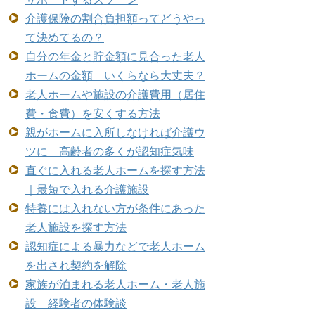
介護保険の割合負担額ってどうやっ
て決めてるの？
自分の年金と貯金額に見合った老人
ホームの金額 いくらなら大丈夫？
老人ホームや施設の介護費用（居住
費・食費）を安くする方法
親がホームに入所しなければ介護ウ
ツに 高齢者の多くが認知症気味
直ぐに入れる老人ホームを探す方法
｜最短で入れる介護施設
特養には入れない方が条件にあった
老人施設を探す方法
認知症による暴力などで老人ホーム
を出され契約を解除
家族が泊まれる老人ホーム・老人施
設 経験者の体験談