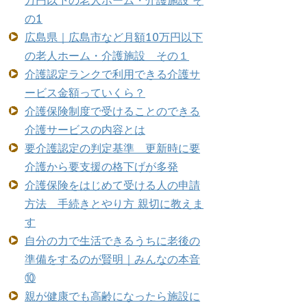
万円以下の老人ホーム・介護施設 そ
の1
広島県｜広島市など月額10万円以下
の老人ホーム・介護施設 その１
介護認定ランクで利用できる介護サ
ービス金額っていくら？
介護保険制度で受けることのできる
介護サービスの内容とは
要介護認定の判定基準 更新時に要
介護から要支援の格下げが多発
介護保険をはじめて受ける人の申請
方法 手続きとやり方 親切に教えま
す
自分の力で生活できるうちに老後の
準備をするのが賢明｜みんなの本音
⑩
親が健康でも高齢になったら施設に