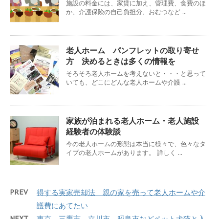
施設の料金には、家賃に加え、管理費、食費のほ
か、介護保険の自己負担分、おむつなど ...
老人ホーム パンフレットの取り寄せ
方 決めるときは多くの情報を
そろそろ老人ホームを考えないと・・・と思って
いても、どこにどんな老人ホームや介護 ...
家族が泊まれる老人ホーム・老人施設
経験者の体験談
今の老人ホームの形態は本当に様々で、色々なタ
イプの老人ホームがあります。 詳しく ...
PREV
得する実家売却法 親の家を売って老人ホームや介
護費にあてたい
NEXT
東京｜三鷹市、立川市、昭島市などペット犬猫と入