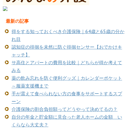
最新の記事
得をする知っておくべき介護保険｜64歳と65歳の分か
れ目
認知症の徘徊を未然に防ぐ徘徊センサー【おでかけキ
ャッチ】
サ高住とアパートの費用を比較｜どちらが得か考えて
みる
薬の飲み忘れを防ぐ便利グッズ｜カレンダーポケット
～服薬支援機まで
手が震えて食べられない方の食事をサポートするスプ
ーン
介護保険の割合負担額ってどうやって決めてるの？
自分の年金と貯金額に見合った老人ホームの金額 い
くらなら大丈夫？