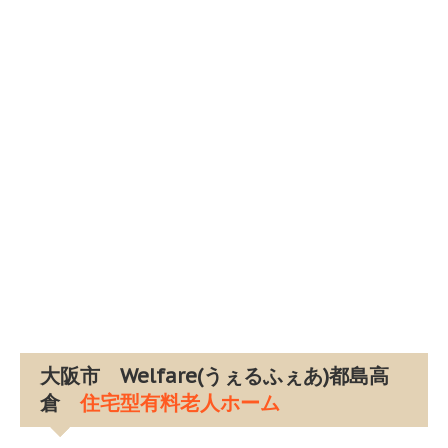
大阪市 Welfare(うぇるふぇあ)都島高
倉
住宅型有料老人ホーム