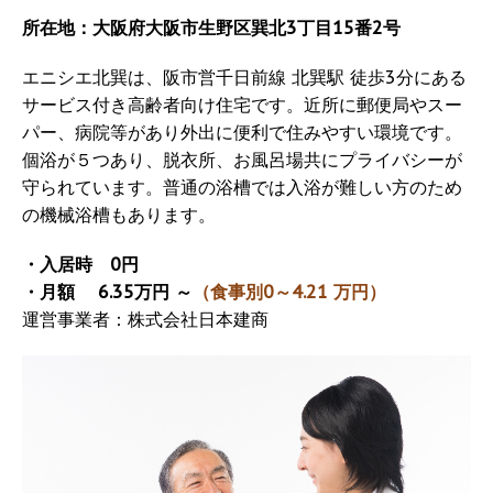
所在地：大阪府大阪市生野区巽北3丁目15番2号
エニシエ北巽は、阪市営千日前線 北巽駅 徒歩3分にある
サービス付き高齢者向け住宅です。近所に郵便局やスー
パー、病院等があり外出に便利で住みやすい環境です。
個浴が５つあり、脱衣所、お風呂場共にプライバシーが
守られています。普通の浴槽では入浴が難しい方のため
の機械浴槽もあります。
・入居時 0円
・月額 6.35万円 ～
（食事別0～4.21 万円）
運営事業者：株式会社日本建商