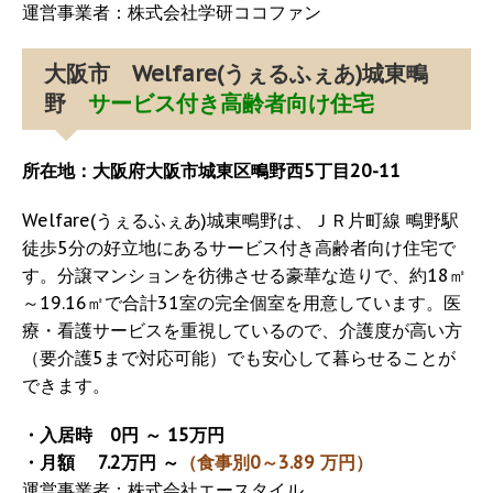
運営事業者：株式会社学研ココファン
大阪市 Welfare(うぇるふぇあ)城東鴫
野
サービス付き高齢者向け住宅
所在地：大阪府大阪市城東区鴫野西5丁目20-11
Welfare(うぇるふぇあ)城東鴫野は、ＪＲ片町線 鴫野駅
徒歩5分の好立地にあるサービス付き高齢者向け住宅で
す。分譲マンションを彷彿させる豪華な造りで、約18㎡
～19.16㎡で合計31室の完全個室を用意しています。医
療・看護サービスを重視しているので、介護度が高い方
（要介護5まで対応可能）でも安心して暮らせることが
できます。
・入居時 0円 ～ 15万円
・月額 7.2万円 ～
（食事別0～3.89 万円）
運営事業者：株式会社エースタイル