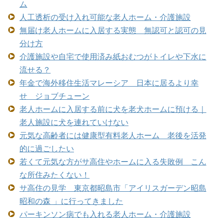
ム
人工透析の受け入れ可能な老人ホーム・介護施設
無届け老人ホームに入居する実態 無認可と認可の見
分け方
介護施設や自宅で使用済み紙おむつがトイレや下水に
流せる？
年金で海外移住生活マレーシア 日本に居るより幸
せ ジョブチューン
老人ホームに入居する前に犬を老犬ホームに預ける｜
老人施設に犬を連れていけない
元気な高齢者には健康型有料老人ホーム 老後を活発
的に過ごしたい
若くて元気な方がサ高住やホームに入る失敗例 こん
な所住みたくない！
サ高住の見学 東京都昭島市「アイリスガーデン昭島
昭和の森 」に行ってきました
パーキンソン病でも入れる老人ホーム・介護施設