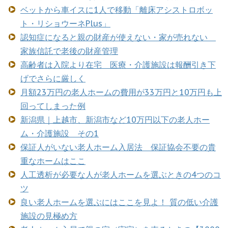
ベットから車イスに1人で移動「離床アシストロボッ
ト・リショウーネPlus」
認知症になると親の財産が使えない・家が売れない
家族信託で老後の財産管理
高齢者は入院より在宅 医療・介護施設は報酬引き下
げでさらに厳しく
月額23万円の老人ホームの費用が33万円と10万円も上
回ってしまった例
新潟県｜上越市、新潟市など10万円以下の老人ホー
ム・介護施設 その1
保証人がいない老人ホーム入居法 保証協会不要の貴
重なホームはここ
人工透析が必要な人が老人ホームを選ぶときの4つのコ
ツ
良い老人ホームを選ぶにはここを見よ！ 質の低い介護
施設の見極め方