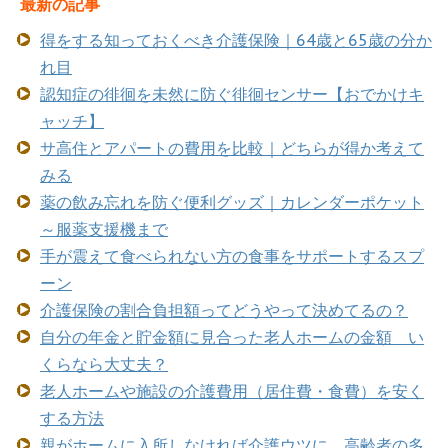
最新の記事
得をする知っておくべき介護保険｜64歳と65歳の分か
れ目
認知症の徘徊を未然に防ぐ徘徊センサー【おでかけキ
ャッチ】
サ高住とアパートの費用を比較｜どちらが得か考えて
みる
薬の飲み忘れを防ぐ便利グッズ｜カレンダーポケット
～服薬支援機まで
手が震えて食べられない方の食事をサポートするスプ
ーン
介護保険の割合負担額ってどうやって決めてるの？
自分の年金と貯金額に見合った老人ホームの金額 い
くらなら大丈夫？
老人ホームや施設の介護費用（居住費・食費）を安く
する方法
親がホームに入所しなければ介護ウツに 高齢者の多