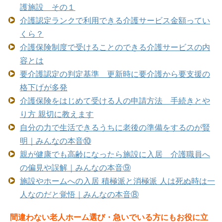
護施設 その１
介護認定ランクで利用できる介護サービス金額ってい
くら？
介護保険制度で受けることのできる介護サービスの内
容とは
要介護認定の判定基準 更新時に要介護から要支援の
格下げが多発
介護保険をはじめて受ける人の申請方法 手続きとや
り方 親切に教えます
自分の力で生活できるうちに老後の準備をするのが賢
明｜みんなの本音⑩
親が健康でも高齢になったら施設に入居 介護職員へ
の偏見や誤解｜みんなの本音⑨
施設やホームへの入居 積極派と消極派 人は死ぬ時は一
人なのだと覚悟｜みんなの本音⑧
間違わない老人ホーム選び・急いでいる方にもお役に立