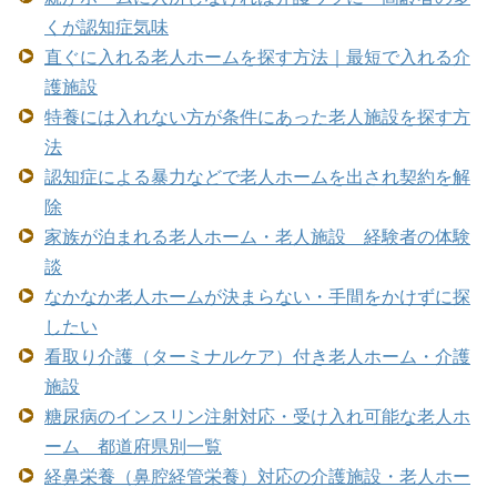
くが認知症気味
直ぐに入れる老人ホームを探す方法｜最短で入れる介
護施設
特養には入れない方が条件にあった老人施設を探す方
法
認知症による暴力などで老人ホームを出され契約を解
除
家族が泊まれる老人ホーム・老人施設 経験者の体験
談
なかなか老人ホームが決まらない・手間をかけずに探
したい
看取り介護（ターミナルケア）付き老人ホーム・介護
施設
糖尿病のインスリン注射対応・受け入れ可能な老人ホ
ーム 都道府県別一覧
経鼻栄養（鼻腔経管栄養）対応の介護施設・老人ホー