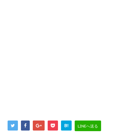
B!
LINEへ送る