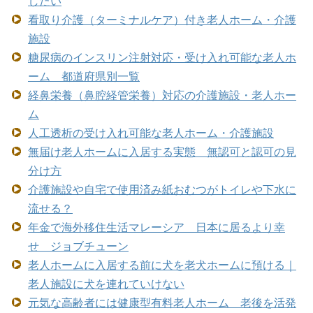
したい
看取り介護（ターミナルケア）付き老人ホーム・介護
施設
糖尿病のインスリン注射対応・受け入れ可能な老人ホ
ーム 都道府県別一覧
経鼻栄養（鼻腔経管栄養）対応の介護施設・老人ホー
ム
人工透析の受け入れ可能な老人ホーム・介護施設
無届け老人ホームに入居する実態 無認可と認可の見
分け方
介護施設や自宅で使用済み紙おむつがトイレや下水に
流せる？
年金で海外移住生活マレーシア 日本に居るより幸
せ ジョブチューン
老人ホームに入居する前に犬を老犬ホームに預ける｜
老人施設に犬を連れていけない
元気な高齢者には健康型有料老人ホーム 老後を活発