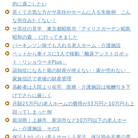
的に過ごしたい
若くて元気な方がサ高住やホームに入る失敗例 こん
な所住みたくない！
サ高住の見学 東京都昭島市「アイリスガーデン昭島
昭和の森 」に行ってきました
パーキンソン病でも入れる老人ホーム・介護施設
ベットから車イスに1人で移動「離床アシストロボッ
ト・リショウーネPlus」
認知症になると親の財産が使えない・家が売れない
家族信託で老後の財産管理
高齢者は入院より在宅 医療・介護施設は報酬引き下
げでさらに厳しく
月額23万円の老人ホームの費用が33万円と10万円も上
回ってしまった例
新潟県｜上越市、新潟市など10万円以下の老人ホー
ム・介護施設 その1
保証人がいない老人ホーム入居法 保証協会不要の貴