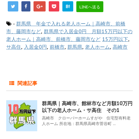
B!
LINEへ送る
-
群馬県 年金で入れる老人ホーム｜高崎市、前橋
市、藤岡市など
,
群馬県で入居金0円 月額15万円以下の
老人ホーム｜高崎市、前橋市、藤岡市など
15万円以下
,
サ高住
,
入居金0円
,
前橋市
,
群馬県
,
老人ホーム
,
高崎市
関連記事
群馬県｜高崎市、館林市など月額10万円
以下の老人ホーム・サ高住 その1
高崎市 クローバーホームすがや 住宅型有料老
人ホーム 所在地：群馬県高崎市菅谷町 ...