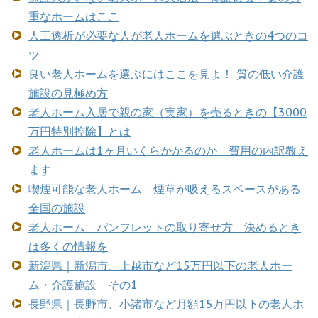
重なホームはここ
人工透析が必要な人が老人ホームを選ぶときの4つのコ
ツ
良い老人ホームを選ぶにはここを見よ！ 質の低い介護
施設の見極め方
老人ホーム入居で親の家（実家）を売るときの【3000
万円特別控除】とは
老人ホームは1ヶ月いくらかかるのか 費用の内訳教え
ます
喫煙可能な老人ホーム 煙草が吸えるスペースがある
全国の施設
老人ホーム パンフレットの取り寄せ方 決めるとき
は多くの情報を
新潟県｜新潟市、上越市など15万円以下の老人ホー
ム・介護施設 その1
長野県｜長野市、小諸市など月額15万円以下の老人ホ