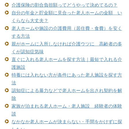
介護保険の割合負担額ってどうやって決めてるの？
自分の年金と貯金額に見合った老人ホームの金額 い
くらなら大丈夫？
老人ホームや施設の介護費用（居住費・食費）を安く
する方法
親がホームに入所しなければ介護ウツに 高齢者の多
くが認知症気味
直ぐに入れる老人ホームを探す方法｜最短で入れる介
護施設
特養には入れない方が条件にあった老人施設を探す方
法
認知症による暴力などで老人ホームを出され契約を解
除
家族が泊まれる老人ホーム・老人施設 経験者の体験
談
なかなか老人ホームが決まらない・手間をかけずに探