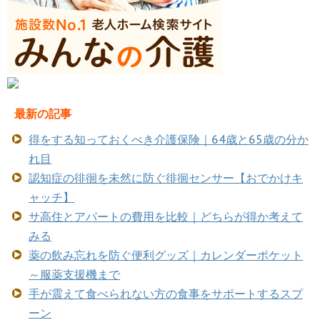
最新の記事
得をする知っておくべき介護保険｜64歳と65歳の分か
れ目
認知症の徘徊を未然に防ぐ徘徊センサー【おでかけキ
ャッチ】
サ高住とアパートの費用を比較｜どちらが得か考えて
みる
薬の飲み忘れを防ぐ便利グッズ｜カレンダーポケット
～服薬支援機まで
手が震えて食べられない方の食事をサポートするスプ
ーン