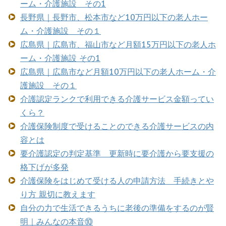
ーム・介護施設 その1
長野県｜長野市、松本市など10万円以下の老人ホー
ム・介護施設 その１
広島県｜広島市、福山市など月額15万円以下の老人ホ
ーム・介護施設 その1
広島県｜広島市など月額10万円以下の老人ホーム・介
護施設 その１
介護認定ランクで利用できる介護サービス金額ってい
くら？
介護保険制度で受けることのできる介護サービスの内
容とは
要介護認定の判定基準 更新時に要介護から要支援の
格下げが多発
介護保険をはじめて受ける人の申請方法 手続きとや
り方 親切に教えます
自分の力で生活できるうちに老後の準備をするのが賢
明｜みんなの本音⑩