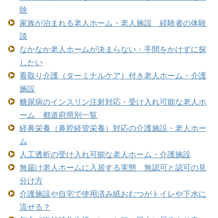
除
家族が泊まれる老人ホーム・老人施設 経験者の体験
談
なかなか老人ホームが決まらない・手間をかけずに探
したい
看取り介護（ターミナルケア）付き老人ホーム・介護
施設
糖尿病のインスリン注射対応・受け入れ可能な老人ホ
ーム 都道府県別一覧
経鼻栄養（鼻腔経管栄養）対応の介護施設・老人ホー
ム
人工透析の受け入れ可能な老人ホーム・介護施設
無届け老人ホームに入居する実態 無認可と認可の見
分け方
介護施設や自宅で使用済み紙おむつがトイレや下水に
流せる？