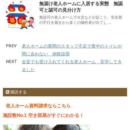
無届け老人ホームに入居する実態 無認
可と認可の見分け方
無認可の老人ホームで火災などが起こり、安全面
の不行き届きから多くの犠牲者が出てし ...
PREV
老人ホームの夜間のスタッフ不足で夜中のトイレが
間に合わない 体験談⑧
NEXT
全盲でも受け入れてくれる老人ホーム 見学してき
ました
購読する
老人ホーム資料請求ならこちら
施設数No.1 空き部屋がすぐにわかる！