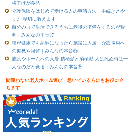
格下げが多発
介護保険をはじめて受ける人の申請方法 手続きとや
り方 親切に教えます
自分の力で生活できるうちに老後の準備をするのが賢
明｜みんなの本音⑩
親が健康でも高齢になったら施設に入居 介護職員へ
の偏見や誤解｜みんなの本音⑨
施設やホームへの入居 積極派と消極派 人は死ぬ時は一
人なのだと覚悟｜みんなの本音⑧
間違わない老人ホーム選び・急いでいる方にもお役に立
ちます