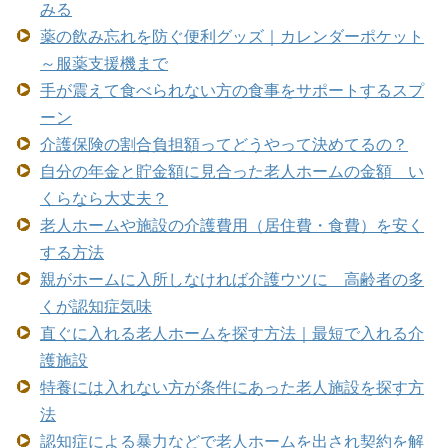
みる
薬の飲み忘れを防ぐ便利グッズ｜カレンダーポケット
～服薬支援機まで
手が震えて食べられない方の食事をサポートするスプ
ーン
介護保険の割合負担額ってどうやって決めてるの？
自分の年金と貯金額に見合った老人ホームの金額 い
くらなら大丈夫？
老人ホームや施設の介護費用（居住費・食費）を安く
する方法
親がホームに入所しなければ介護ウツに 高齢者の多
くが認知症気味
直ぐに入れる老人ホームを探す方法｜最短で入れる介
護施設
特養には入れない方が条件にあった老人施設を探す方
法
認知症による暴力などで老人ホームを出され契約を解