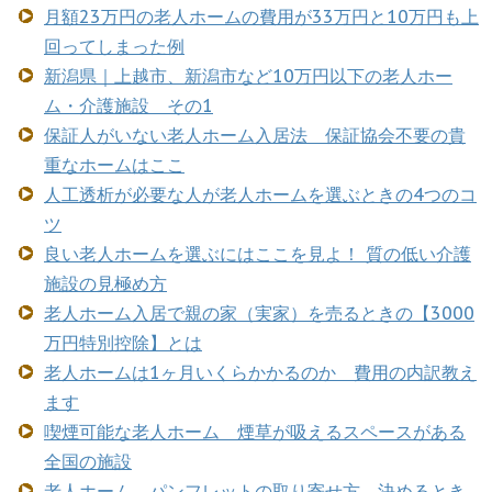
月額23万円の老人ホームの費用が33万円と10万円も上
回ってしまった例
新潟県｜上越市、新潟市など10万円以下の老人ホー
ム・介護施設 その1
保証人がいない老人ホーム入居法 保証協会不要の貴
重なホームはここ
人工透析が必要な人が老人ホームを選ぶときの4つのコ
ツ
良い老人ホームを選ぶにはここを見よ！ 質の低い介護
施設の見極め方
老人ホーム入居で親の家（実家）を売るときの【3000
万円特別控除】とは
老人ホームは1ヶ月いくらかかるのか 費用の内訳教え
ます
喫煙可能な老人ホーム 煙草が吸えるスペースがある
全国の施設
老人ホーム パンフレットの取り寄せ方 決めるとき