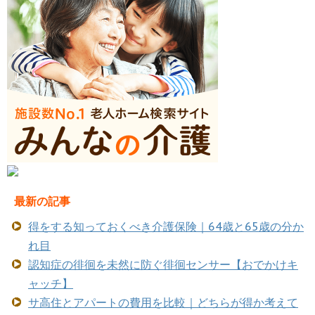
最新の記事
得をする知っておくべき介護保険｜64歳と65歳の分か
れ目
認知症の徘徊を未然に防ぐ徘徊センサー【おでかけキ
ャッチ】
サ高住とアパートの費用を比較｜どちらが得か考えて