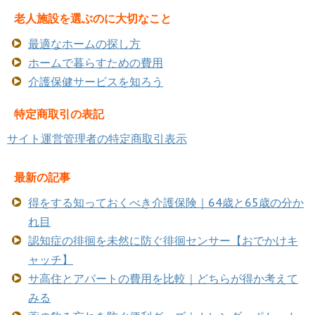
老人施設を選ぶのに大切なこと
最適なホームの探し方
ホームで暮らすための費用
介護保健サービスを知ろう
特定商取引の表記
サイト運営管理者の特定商取引表示
最新の記事
得をする知っておくべき介護保険｜64歳と65歳の分か
れ目
認知症の徘徊を未然に防ぐ徘徊センサー【おでかけキ
ャッチ】
サ高住とアパートの費用を比較｜どちらが得か考えて
みる