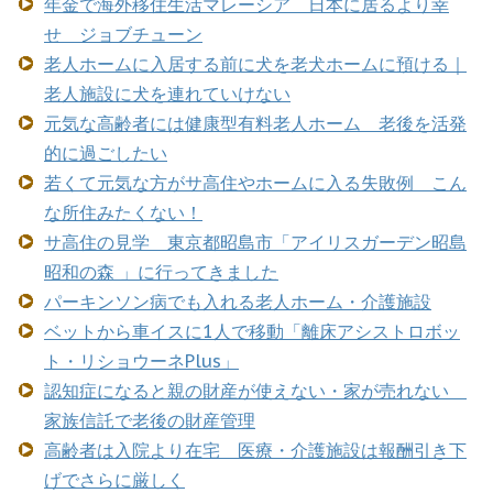
年金で海外移住生活マレーシア 日本に居るより幸
せ ジョブチューン
老人ホームに入居する前に犬を老犬ホームに預ける｜
老人施設に犬を連れていけない
元気な高齢者には健康型有料老人ホーム 老後を活発
的に過ごしたい
若くて元気な方がサ高住やホームに入る失敗例 こん
な所住みたくない！
サ高住の見学 東京都昭島市「アイリスガーデン昭島
昭和の森 」に行ってきました
パーキンソン病でも入れる老人ホーム・介護施設
ベットから車イスに1人で移動「離床アシストロボッ
ト・リショウーネPlus」
認知症になると親の財産が使えない・家が売れない
家族信託で老後の財産管理
高齢者は入院より在宅 医療・介護施設は報酬引き下
げでさらに厳しく