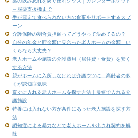
薬の飲み忘れを防ぐ便利グッズ｜カレンダーポケット
～服薬支援機まで
手が震えて食べられない方の食事をサポートするスプ
ーン
介護保険の割合負担額ってどうやって決めてるの？
自分の年金と貯金額に見合った老人ホームの金額 い
くらなら大丈夫？
老人ホームや施設の介護費用（居住費・食費）を安く
する方法
親がホームに入所しなければ介護ウツに 高齢者の多
くが認知症気味
直ぐに入れる老人ホームを探す方法｜最短で入れる介
護施設
特養には入れない方が条件にあった老人施設を探す方
法
認知症による暴力などで老人ホームを出され契約を解
除