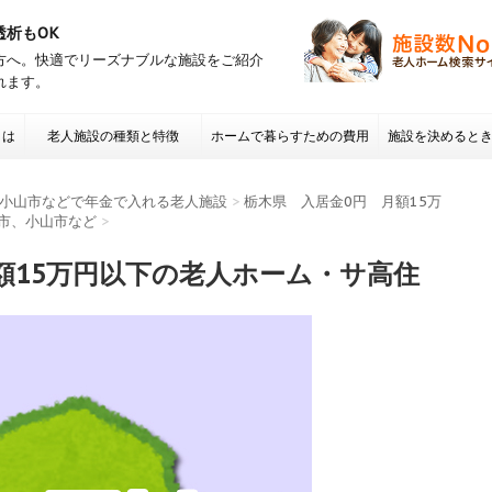
透析もOK
方へ。快適でリーズナブルな施設をご紹介
れます。
とは
老人施設の種類と特徴
ホームで暮らすための費用
施設を決めると
項 老人ホームの
小山市などで年金で入れる老人施設
>
栃木県 入居金0円 月額15万
市、小山市など
>
額15万円以下の老人ホーム・サ高住