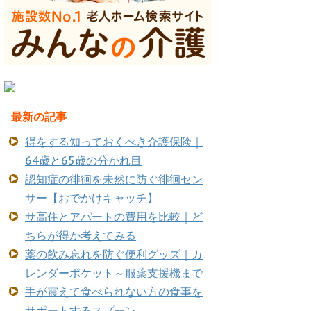
最新の記事
得をする知っておくべき介護保険｜
64歳と65歳の分かれ目
認知症の徘徊を未然に防ぐ徘徊セン
サー【おでかけキャッチ】
サ高住とアパートの費用を比較｜ど
ちらが得か考えてみる
薬の飲み忘れを防ぐ便利グッズ｜カ
レンダーポケット～服薬支援機まで
手が震えて食べられない方の食事を
サポートするスプーン