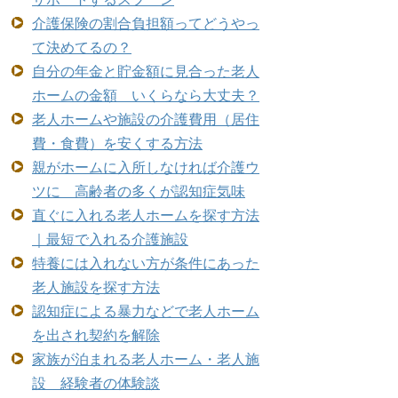
介護保険の割合負担額ってどうやっ
て決めてるの？
自分の年金と貯金額に見合った老人
ホームの金額 いくらなら大丈夫？
老人ホームや施設の介護費用（居住
費・食費）を安くする方法
親がホームに入所しなければ介護ウ
ツに 高齢者の多くが認知症気味
直ぐに入れる老人ホームを探す方法
｜最短で入れる介護施設
特養には入れない方が条件にあった
老人施設を探す方法
認知症による暴力などで老人ホーム
を出され契約を解除
家族が泊まれる老人ホーム・老人施
設 経験者の体験談