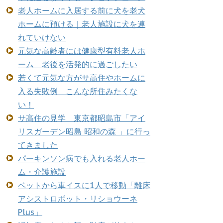
老人ホームに入居する前に犬を老犬
ホームに預ける｜老人施設に犬を連
れていけない
元気な高齢者には健康型有料老人ホ
ーム 老後を活発的に過ごしたい
若くて元気な方がサ高住やホームに
入る失敗例 こんな所住みたくな
い！
サ高住の見学 東京都昭島市「アイ
リスガーデン昭島 昭和の森 」に行っ
てきました
パーキンソン病でも入れる老人ホー
ム・介護施設
ベットから車イスに1人で移動「離床
アシストロボット・リショウーネ
Plus」