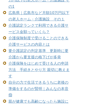
万円以下の老人ホーム・介護施設 そ
の1
広島県｜広島市など月額10万円以下
の老人ホーム・介護施設 その１
介護認定ランクで利用できる介護サ
ービス金額っていくら？
介護保険制度で受けることのできる
介護サービスの内容とは
要介護認定の判定基準 更新時に要
介護から要支援の格下げが多発
介護保険をはじめて受ける人の申請
方法 手続きとやり方 親切に教えま
す
自分の力で生活できるうちに老後の
準備をするのが賢明｜みんなの本音
⑩
親が健康でも高齢になったら施設に