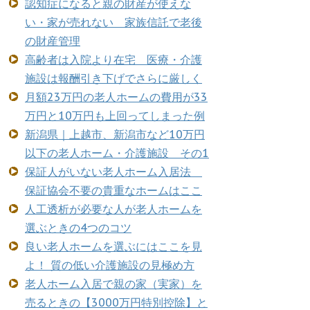
認知症になると親の財産が使えな
い・家が売れない 家族信託で老後
の財産管理
高齢者は入院より在宅 医療・介護
施設は報酬引き下げでさらに厳しく
月額23万円の老人ホームの費用が33
万円と10万円も上回ってしまった例
新潟県｜上越市、新潟市など10万円
以下の老人ホーム・介護施設 その1
保証人がいない老人ホーム入居法
保証協会不要の貴重なホームはここ
人工透析が必要な人が老人ホームを
選ぶときの4つのコツ
良い老人ホームを選ぶにはここを見
よ！ 質の低い介護施設の見極め方
老人ホーム入居で親の家（実家）を
売るときの【3000万円特別控除】と