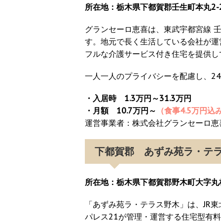
所在地：栃木県下都賀郡壬生町本丸2-2
グランセーロ恵喜は、東武宇都宮線 壬
す。地元で長く生活している会社が運
フルな介護サービス付き住宅を提供し
一人一人のプライバシーを配慮し、2
・入居時 1.3万円～31.3万円
・月額 10.7万円～
（食事4.5万円込
運営事業者：株式会社グランセーロ恵
下都賀郡 あずみ苑ラ・テ
所在地：栃木県下都賀郡野木町大字丸林5
「あずみ苑ラ・テラス野木」は、JR
パレス21が管理・運営する住宅型有料