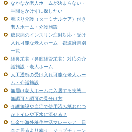
なかなか老人ホームが決まらない・
手間をかけずに探したい
看取り介護（ターミナルケア）付き
老人ホーム・介護施設
糖尿病のインスリン注射対応・受け
入れ可能な老人ホーム 都道府県別
一覧
経鼻栄養（鼻腔経管栄養）対応の介
護施設・老人ホーム
人工透析の受け入れ可能な老人ホー
ム・介護施設
無届け老人ホームに入居する実態
無認可と認可の見分け方
介護施設や自宅で使用済み紙おむつ
がトイレや下水に流せる？
年金で海外移住生活マレーシア 日
本に居るより幸せ ジョブチューン