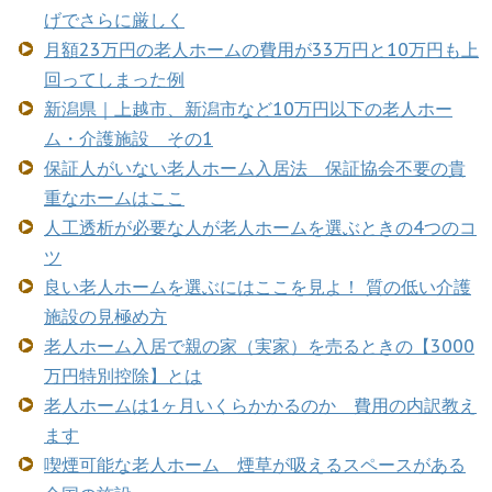
げでさらに厳しく
月額23万円の老人ホームの費用が33万円と10万円も上
回ってしまった例
新潟県｜上越市、新潟市など10万円以下の老人ホー
ム・介護施設 その1
保証人がいない老人ホーム入居法 保証協会不要の貴
重なホームはここ
人工透析が必要な人が老人ホームを選ぶときの4つのコ
ツ
良い老人ホームを選ぶにはここを見よ！ 質の低い介護
施設の見極め方
老人ホーム入居で親の家（実家）を売るときの【3000
万円特別控除】とは
老人ホームは1ヶ月いくらかかるのか 費用の内訳教え
ます
喫煙可能な老人ホーム 煙草が吸えるスペースがある