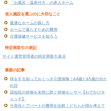
「お風呂・温泉付き」の老人ホーム
老人施設を選ぶのに大切なこと
最適なホームの探し方
ホームで暮らすための費用
介護保健サービスを知ろう
特定商取引の表記
サイト運営管理者の特定商取引表示
最新の記事
得をする知っておくべき介護保険｜64歳と65歳の分か
れ目
認知症の徘徊を未然に防ぐ徘徊センサー【おでかけキ
ャッチ】
サ高住とアパートの費用を比較｜どちらが得か考えて