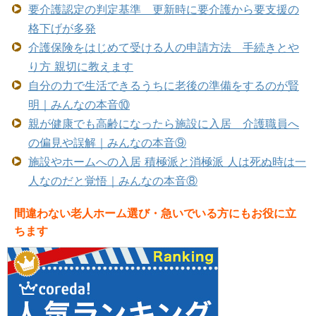
要介護認定の判定基準 更新時に要介護から要支援の
格下げが多発
介護保険をはじめて受ける人の申請方法 手続きとや
り方 親切に教えます
自分の力で生活できるうちに老後の準備をするのが賢
明｜みんなの本音⑩
親が健康でも高齢になったら施設に入居 介護職員へ
の偏見や誤解｜みんなの本音⑨
施設やホームへの入居 積極派と消極派 人は死ぬ時は一
人なのだと覚悟｜みんなの本音⑧
間違わない老人ホーム選び・急いでいる方にもお役に立
ちます