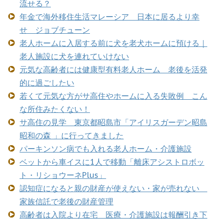
流せる？
年金で海外移住生活マレーシア 日本に居るより幸
せ ジョブチューン
老人ホームに入居する前に犬を老犬ホームに預ける｜
老人施設に犬を連れていけない
元気な高齢者には健康型有料老人ホーム 老後を活発
的に過ごしたい
若くて元気な方がサ高住やホームに入る失敗例 こん
な所住みたくない！
サ高住の見学 東京都昭島市「アイリスガーデン昭島
昭和の森 」に行ってきました
パーキンソン病でも入れる老人ホーム・介護施設
ベットから車イスに1人で移動「離床アシストロボッ
ト・リショウーネPlus」
認知症になると親の財産が使えない・家が売れない
家族信託で老後の財産管理
高齢者は入院より在宅 医療・介護施設は報酬引き下