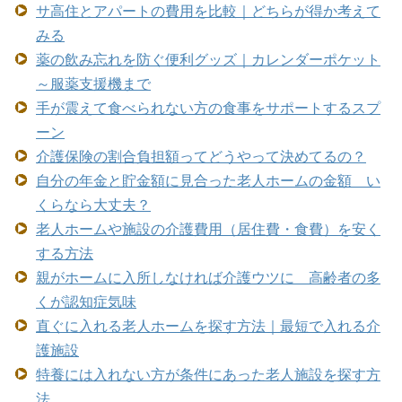
サ高住とアパートの費用を比較｜どちらが得か考えて
みる
薬の飲み忘れを防ぐ便利グッズ｜カレンダーポケット
～服薬支援機まで
手が震えて食べられない方の食事をサポートするスプ
ーン
介護保険の割合負担額ってどうやって決めてるの？
自分の年金と貯金額に見合った老人ホームの金額 い
くらなら大丈夫？
老人ホームや施設の介護費用（居住費・食費）を安く
する方法
親がホームに入所しなければ介護ウツに 高齢者の多
くが認知症気味
直ぐに入れる老人ホームを探す方法｜最短で入れる介
護施設
特養には入れない方が条件にあった老人施設を探す方
法