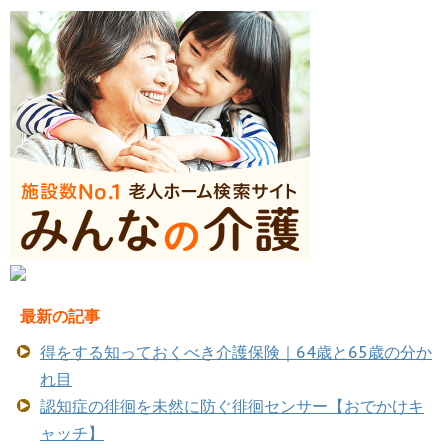
最新の記事
得をする知っておくべき介護保険｜64歳と65歳の分か
れ目
認知症の徘徊を未然に防ぐ徘徊センサー【おでかけキ
ャッチ】