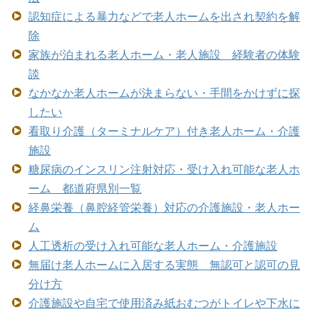
認知症による暴力などで老人ホームを出され契約を解
除
家族が泊まれる老人ホーム・老人施設 経験者の体験
談
なかなか老人ホームが決まらない・手間をかけずに探
したい
看取り介護（ターミナルケア）付き老人ホーム・介護
施設
糖尿病のインスリン注射対応・受け入れ可能な老人ホ
ーム 都道府県別一覧
経鼻栄養（鼻腔経管栄養）対応の介護施設・老人ホー
ム
人工透析の受け入れ可能な老人ホーム・介護施設
無届け老人ホームに入居する実態 無認可と認可の見
分け方
介護施設や自宅で使用済み紙おむつがトイレや下水に