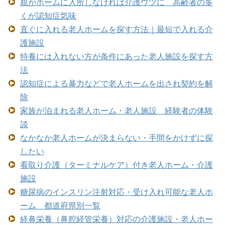
親がホームに入所しなければ介護ウツに 高齢者の多
くが認知症気味
直ぐに入れる老人ホームを探す方法｜最短で入れる介
護施設
特養には入れない方が条件にあった老人施設を探す方
法
認知症による暴力などで老人ホームを出され契約を解
除
家族が泊まれる老人ホーム・老人施設 経験者の体験
談
なかなか老人ホームが決まらない・手間をかけずに探
したい
看取り介護（ターミナルケア）付き老人ホーム・介護
施設
糖尿病のインスリン注射対応・受け入れ可能な老人ホ
ーム 都道府県別一覧
経鼻栄養（鼻腔経管栄養）対応の介護施設・老人ホー