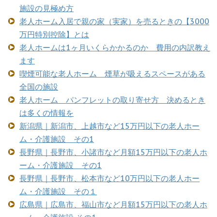
施設の見極め方
老人ホーム入居で親の家（実家）を売るときの【3000
万円特別控除】とは
老人ホームは1ヶ月いくらかかるのか 費用の内訳教え
ます
喫煙可能な老人ホーム 煙草が吸えるスペースがある
全国の施設
老人ホーム パンフレットの取り寄せ方 決めるとき
は多くの情報を
新潟県｜新潟市、上越市など15万円以下の老人ホー
ム・介護施設 その1
長野県｜長野市、小諸市など月額15万円以下の老人ホ
ーム・介護施設 その1
長野県｜長野市、松本市など10万円以下の老人ホー
ム・介護施設 その１
広島県｜広島市、福山市など月額15万円以下の老人ホ