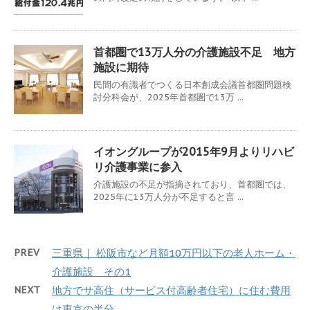
首都圏で13万人分の介護施設不足 地方
施設に期待
民間の有識者でつくる日本創成会議首都圏問題検
討分科会が、2025年首都圏で13万 ...
イオングループが2015年9月よりリハビ
リ介護事業に参入
介護施設の不足が指摘されており、首都圏では、
2025年に13万人分が不足すると言 ...
PREV
三重県｜ 松阪市など月額10万円以下の老人ホーム・
介護施設 その1
NEXT
地方でサ高住（サービス付高齢者住宅）に住む費用
は東京の半分