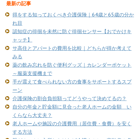
最新の記事
得をする知っておくべき介護保険｜64歳と65歳の分か
れ目
認知症の徘徊を未然に防ぐ徘徊センサー【おでかけキ
ャッチ】
サ高住とアパートの費用を比較｜どちらが得か考えて
みる
薬の飲み忘れを防ぐ便利グッズ｜カレンダーポケット
～服薬支援機まで
手が震えて食べられない方の食事をサポートするスプ
ーン
介護保険の割合負担額ってどうやって決めてるの？
自分の年金と貯金額に見合った老人ホームの金額 い
くらなら大丈夫？
老人ホームや施設の介護費用（居住費・食費）を安く
する方法