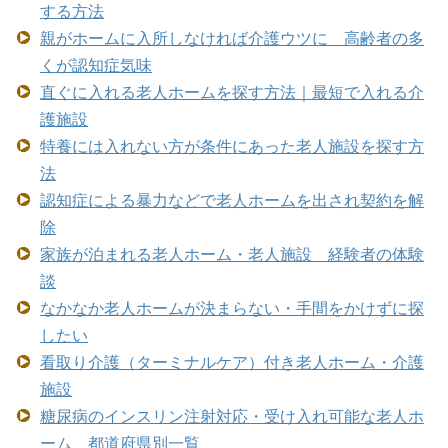
する方法
親がホームに入所しなければ介護ウツに 高齢者の多
くが認知症気味
直ぐに入れる老人ホームを探す方法｜最短で入れる介
護施設
特養には入れない方が条件にあった老人施設を探す方
法
認知症による暴力などで老人ホームを出され契約を解
除
家族が泊まれる老人ホーム・老人施設 経験者の体験
談
なかなか老人ホームが決まらない・手間をかけずに探
したい
看取り介護（ターミナルケア）付き老人ホーム・介護
施設
糖尿病のインスリン注射対応・受け入れ可能な老人ホ
ーム 都道府県別一覧