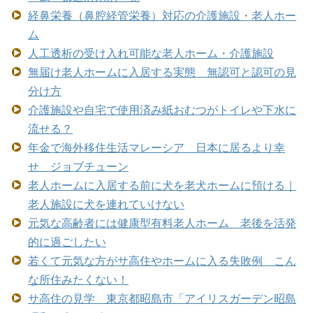
経鼻栄養（鼻腔経管栄養）対応の介護施設・老人ホー
ム
人工透析の受け入れ可能な老人ホーム・介護施設
無届け老人ホームに入居する実態 無認可と認可の見
分け方
介護施設や自宅で使用済み紙おむつがトイレや下水に
流せる？
年金で海外移住生活マレーシア 日本に居るより幸
せ ジョブチューン
老人ホームに入居する前に犬を老犬ホームに預ける｜
老人施設に犬を連れていけない
元気な高齢者には健康型有料老人ホーム 老後を活発
的に過ごしたい
若くて元気な方がサ高住やホームに入る失敗例 こん
な所住みたくない！
サ高住の見学 東京都昭島市「アイリスガーデン昭島