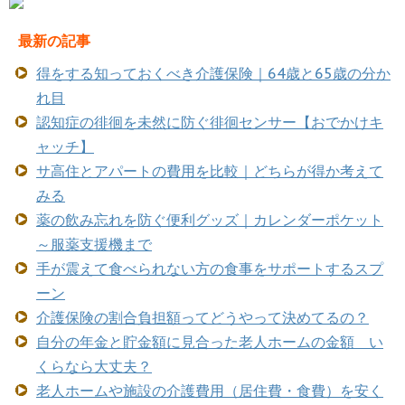
最新の記事
得をする知っておくべき介護保険｜64歳と65歳の分か
れ目
認知症の徘徊を未然に防ぐ徘徊センサー【おでかけキ
ャッチ】
サ高住とアパートの費用を比較｜どちらが得か考えて
みる
薬の飲み忘れを防ぐ便利グッズ｜カレンダーポケット
～服薬支援機まで
手が震えて食べられない方の食事をサポートするスプ
ーン
介護保険の割合負担額ってどうやって決めてるの？
自分の年金と貯金額に見合った老人ホームの金額 い
くらなら大丈夫？
老人ホームや施設の介護費用（居住費・食費）を安く