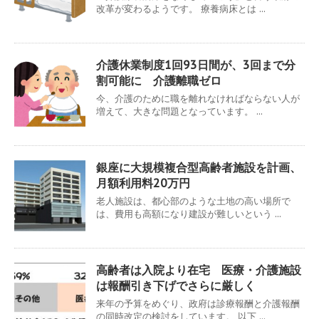
改革が変わるようです。 療養病床とは ...
介護休業制度1回93日間が、3回まで分
割可能に 介護離職ゼロ
今、介護のために職を離れなければならない人が
増えて、大きな問題となっています。 ...
銀座に大規模複合型高齢者施設を計画、
月額利用料20万円
老人施設は、都心部のような土地の高い場所で
は、費用も高額になり建設が難しいという ...
高齢者は入院より在宅 医療・介護施設
は報酬引き下げでさらに厳しく
来年の予算をめぐり、政府は診療報酬と介護報酬
の同時改定の検討をしています。 以下 ...