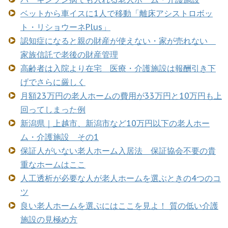
ベットから車イスに1人で移動「離床アシストロボッ
ト・リショウーネPlus」
認知症になると親の財産が使えない・家が売れない
家族信託で老後の財産管理
高齢者は入院より在宅 医療・介護施設は報酬引き下
げでさらに厳しく
月額23万円の老人ホームの費用が33万円と10万円も上
回ってしまった例
新潟県｜上越市、新潟市など10万円以下の老人ホー
ム・介護施設 その1
保証人がいない老人ホーム入居法 保証協会不要の貴
重なホームはここ
人工透析が必要な人が老人ホームを選ぶときの4つのコ
ツ
良い老人ホームを選ぶにはここを見よ！ 質の低い介護
施設の見極め方