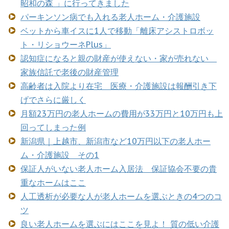
昭和の森 」に行ってきました
パーキンソン病でも入れる老人ホーム・介護施設
ベットから車イスに1人で移動「離床アシストロボッ
ト・リショウーネPlus」
認知症になると親の財産が使えない・家が売れない
家族信託で老後の財産管理
高齢者は入院より在宅 医療・介護施設は報酬引き下
げでさらに厳しく
月額23万円の老人ホームの費用が33万円と10万円も上
回ってしまった例
新潟県｜上越市、新潟市など10万円以下の老人ホー
ム・介護施設 その1
保証人がいない老人ホーム入居法 保証協会不要の貴
重なホームはここ
人工透析が必要な人が老人ホームを選ぶときの4つのコ
ツ
良い老人ホームを選ぶにはここを見よ！ 質の低い介護