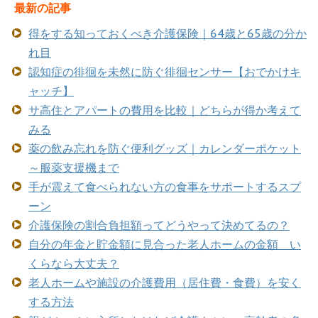
最新の記事
得をする知っておくべき介護保険｜64歳と65歳の分か
れ目
認知症の徘徊を未然に防ぐ徘徊センサー【おでかけキ
ャッチ】
サ高住とアパートの費用を比較｜どちらが得か考えて
みる
薬の飲み忘れを防ぐ便利グッズ｜カレンダーポケット
～服薬支援機まで
手が震えて食べられない方の食事をサポートするスプ
ーン
介護保険の割合負担額ってどうやって決めてるの？
自分の年金と貯金額に見合った老人ホームの金額 い
くらなら大丈夫？
老人ホームや施設の介護費用（居住費・食費）を安く
する方法