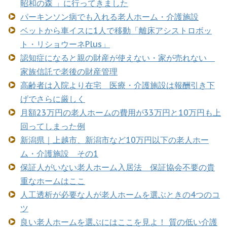
昭和の森 」に行ってきました
パーキンソン病でも入れる老人ホーム・介護施設
ベットから車イスに1人で移動「離床アシストロボッ
ト・リショウーネPlus」
認知症になると親の財産が使えない・家が売れない
家族信託で老後の財産管理
高齢者は入院より在宅 医療・介護施設は報酬引き下
げでさらに厳しく
月額23万円の老人ホームの費用が33万円と10万円も上
回ってしまった例
新潟県｜上越市、新潟市など10万円以下の老人ホー
ム・介護施設 その1
保証人がいない老人ホーム入居法 保証協会不要の貴
重なホームはここ
人工透析が必要な人が老人ホームを選ぶときの4つのコ
ツ
良い老人ホームを選ぶにはここを見よ！ 質の低い介護