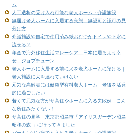
ム
人工透析の受け入れ可能な老人ホーム・介護施設
無届け老人ホームに入居する実態 無認可と認可の見
分け方
介護施設や自宅で使用済み紙おむつがトイレや下水に
流せる？
年金で海外移住生活マレーシア 日本に居るより幸
せ ジョブチューン
老人ホームに入居する前に犬を老犬ホームに預ける｜
老人施設に犬を連れていけない
元気な高齢者には健康型有料老人ホーム 老後を活発
的に過ごしたい
若くて元気な方がサ高住やホームに入る失敗例 こん
な所住みたくない！
サ高住の見学 東京都昭島市「アイリスガーデン昭島
昭和の森 」に行ってきました
パーキンソン病でも入れる老人ホーム・介護施設