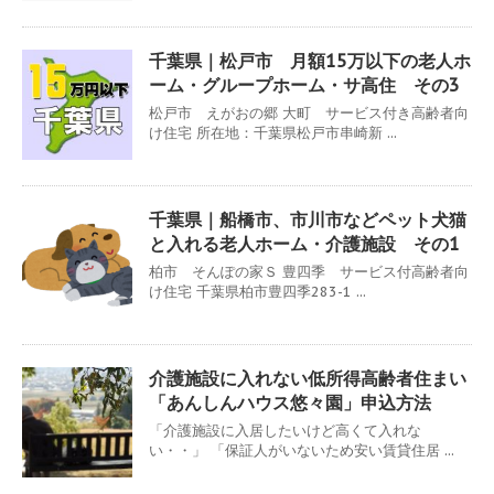
千葉県｜松戸市 月額15万以下の老人ホ
ーム・グループホーム・サ高住 その3
松戸市 えがおの郷 大町 サービス付き高齢者向
け住宅 所在地：千葉県松戸市串崎新 ...
千葉県｜船橋市、市川市などペット犬猫
と入れる老人ホーム・介護施設 その1
柏市 そんぽの家Ｓ 豊四季 サービス付高齢者向
け住宅 千葉県柏市豊四季283-1 ...
介護施設に入れない低所得高齢者住まい
「あんしんハウス悠々園」申込方法
「介護施設に入居したいけど高くて入れな
い・・」 「保証人がいないため安い賃貸住居 ...