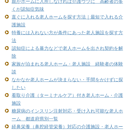
親がホームに入所しなければ介護ウツに 高齢者の多
くが認知症気味
直ぐに入れる老人ホームを探す方法｜最短で入れる介
護施設
特養には入れない方が条件にあった老人施設を探す方
法
認知症による暴力などで老人ホームを出され契約を解
除
家族が泊まれる老人ホーム・老人施設 経験者の体験
談
なかなか老人ホームが決まらない・手間をかけずに探
したい
看取り介護（ターミナルケア）付き老人ホーム・介護
施設
糖尿病のインスリン注射対応・受け入れ可能な老人ホ
ーム 都道府県別一覧
経鼻栄養（鼻腔経管栄養）対応の介護施設・老人ホー