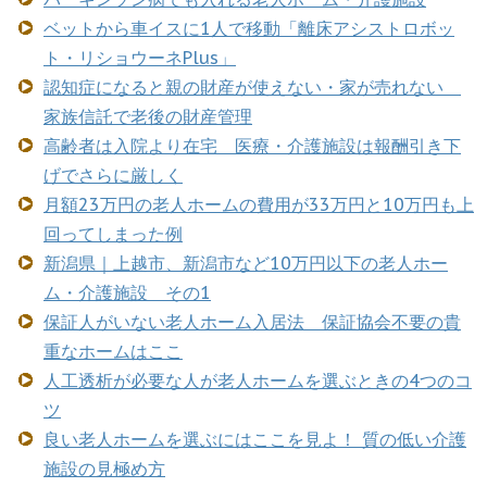
ベットから車イスに1人で移動「離床アシストロボッ
ト・リショウーネPlus」
認知症になると親の財産が使えない・家が売れない
家族信託で老後の財産管理
高齢者は入院より在宅 医療・介護施設は報酬引き下
げでさらに厳しく
月額23万円の老人ホームの費用が33万円と10万円も上
回ってしまった例
新潟県｜上越市、新潟市など10万円以下の老人ホー
ム・介護施設 その1
保証人がいない老人ホーム入居法 保証協会不要の貴
重なホームはここ
人工透析が必要な人が老人ホームを選ぶときの4つのコ
ツ
良い老人ホームを選ぶにはここを見よ！ 質の低い介護
施設の見極め方