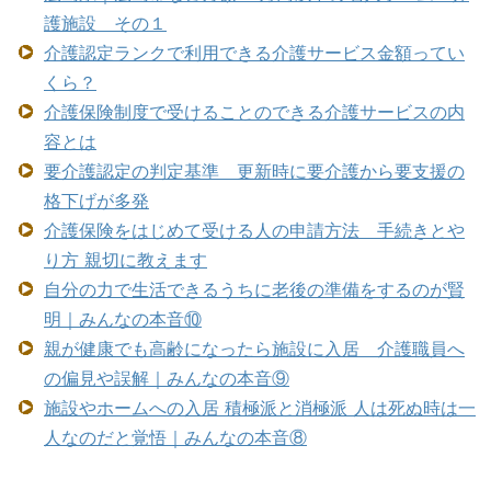
護施設 その１
介護認定ランクで利用できる介護サービス金額ってい
くら？
介護保険制度で受けることのできる介護サービスの内
容とは
要介護認定の判定基準 更新時に要介護から要支援の
格下げが多発
介護保険をはじめて受ける人の申請方法 手続きとや
り方 親切に教えます
自分の力で生活できるうちに老後の準備をするのが賢
明｜みんなの本音⑩
親が健康でも高齢になったら施設に入居 介護職員へ
の偏見や誤解｜みんなの本音⑨
施設やホームへの入居 積極派と消極派 人は死ぬ時は一
人なのだと覚悟｜みんなの本音⑧