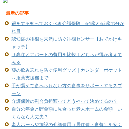
最新の記事
得をする知っておくべき介護保険｜64歳と65歳の分か
れ目
認知症の徘徊を未然に防ぐ徘徊センサー【おでかけキ
ャッチ】
サ高住とアパートの費用を比較｜どちらが得か考えて
みる
薬の飲み忘れを防ぐ便利グッズ｜カレンダーポケット
～服薬支援機まで
手が震えて食べられない方の食事をサポートするスプ
ーン
介護保険の割合負担額ってどうやって決めてるの？
自分の年金と貯金額に見合った老人ホームの金額 い
くらなら大丈夫？
老人ホームや施設の介護費用（居住費・食費）を安く