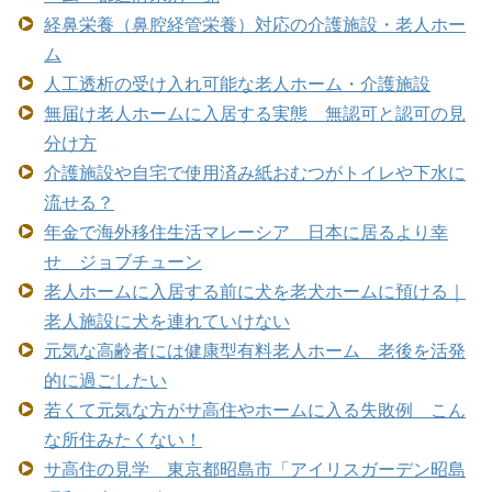
経鼻栄養（鼻腔経管栄養）対応の介護施設・老人ホー
ム
人工透析の受け入れ可能な老人ホーム・介護施設
無届け老人ホームに入居する実態 無認可と認可の見
分け方
介護施設や自宅で使用済み紙おむつがトイレや下水に
流せる？
年金で海外移住生活マレーシア 日本に居るより幸
せ ジョブチューン
老人ホームに入居する前に犬を老犬ホームに預ける｜
老人施設に犬を連れていけない
元気な高齢者には健康型有料老人ホーム 老後を活発
的に過ごしたい
若くて元気な方がサ高住やホームに入る失敗例 こん
な所住みたくない！
サ高住の見学 東京都昭島市「アイリスガーデン昭島