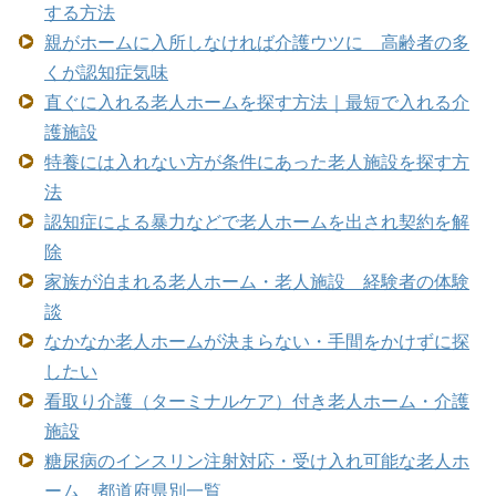
する方法
親がホームに入所しなければ介護ウツに 高齢者の多
くが認知症気味
直ぐに入れる老人ホームを探す方法｜最短で入れる介
護施設
特養には入れない方が条件にあった老人施設を探す方
法
認知症による暴力などで老人ホームを出され契約を解
除
家族が泊まれる老人ホーム・老人施設 経験者の体験
談
なかなか老人ホームが決まらない・手間をかけずに探
したい
看取り介護（ターミナルケア）付き老人ホーム・介護
施設
糖尿病のインスリン注射対応・受け入れ可能な老人ホ
ーム 都道府県別一覧