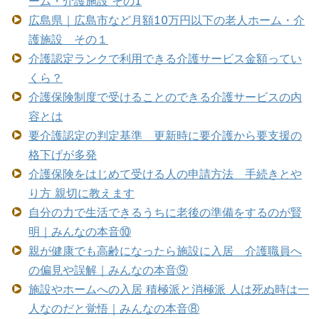
ーム・介護施設 その1
広島県｜広島市など月額10万円以下の老人ホーム・介
護施設 その１
介護認定ランクで利用できる介護サービス金額ってい
くら？
介護保険制度で受けることのできる介護サービスの内
容とは
要介護認定の判定基準 更新時に要介護から要支援の
格下げが多発
介護保険をはじめて受ける人の申請方法 手続きとや
り方 親切に教えます
自分の力で生活できるうちに老後の準備をするのが賢
明｜みんなの本音⑩
親が健康でも高齢になったら施設に入居 介護職員へ
の偏見や誤解｜みんなの本音⑨
施設やホームへの入居 積極派と消極派 人は死ぬ時は一
人なのだと覚悟｜みんなの本音⑧