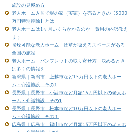
施設の見極め方
老人ホーム入居で親の家（実家）を売るときの【3000
万円特別控除】とは
老人ホームは1ヶ月いくらかかるのか 費用の内訳教え
ます
喫煙可能な老人ホーム 煙草が吸えるスペースがある
全国の施設
老人ホーム パンフレットの取り寄せ方 決めるとき
は多くの情報を
新潟県｜新潟市、上越市など15万円以下の老人ホー
ム・介護施設 その1
長野県｜長野市、小諸市など月額15万円以下の老人ホ
ーム・介護施設 その1
長野県｜長野市、松本市など10万円以下の老人ホー
ム・介護施設 その１
広島県｜広島市、福山市など月額15万円以下の老人ホ