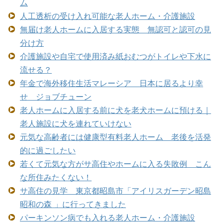
ム
人工透析の受け入れ可能な老人ホーム・介護施設
無届け老人ホームに入居する実態 無認可と認可の見
分け方
介護施設や自宅で使用済み紙おむつがトイレや下水に
流せる？
年金で海外移住生活マレーシア 日本に居るより幸
せ ジョブチューン
老人ホームに入居する前に犬を老犬ホームに預ける｜
老人施設に犬を連れていけない
元気な高齢者には健康型有料老人ホーム 老後を活発
的に過ごしたい
若くて元気な方がサ高住やホームに入る失敗例 こん
な所住みたくない！
サ高住の見学 東京都昭島市「アイリスガーデン昭島
昭和の森 」に行ってきました
パーキンソン病でも入れる老人ホーム・介護施設