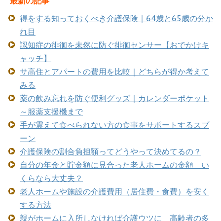
最新の記事
得をする知っておくべき介護保険｜64歳と65歳の分か
れ目
認知症の徘徊を未然に防ぐ徘徊センサー【おでかけキ
ャッチ】
サ高住とアパートの費用を比較｜どちらが得か考えて
みる
薬の飲み忘れを防ぐ便利グッズ｜カレンダーポケット
～服薬支援機まで
手が震えて食べられない方の食事をサポートするスプ
ーン
介護保険の割合負担額ってどうやって決めてるの？
自分の年金と貯金額に見合った老人ホームの金額 い
くらなら大丈夫？
老人ホームや施設の介護費用（居住費・食費）を安く
する方法
親がホームに入所しなければ介護ウツに 高齢者の多