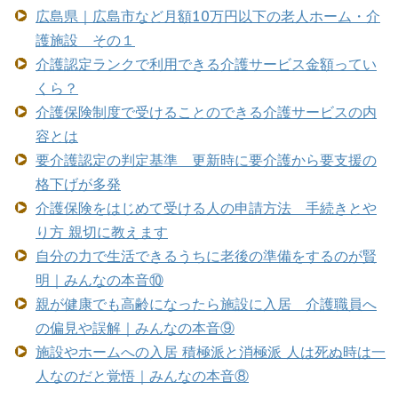
広島県｜広島市など月額10万円以下の老人ホーム・介
護施設 その１
介護認定ランクで利用できる介護サービス金額ってい
くら？
介護保険制度で受けることのできる介護サービスの内
容とは
要介護認定の判定基準 更新時に要介護から要支援の
格下げが多発
介護保険をはじめて受ける人の申請方法 手続きとや
り方 親切に教えます
自分の力で生活できるうちに老後の準備をするのが賢
明｜みんなの本音⑩
親が健康でも高齢になったら施設に入居 介護職員へ
の偏見や誤解｜みんなの本音⑨
施設やホームへの入居 積極派と消極派 人は死ぬ時は一
人なのだと覚悟｜みんなの本音⑧