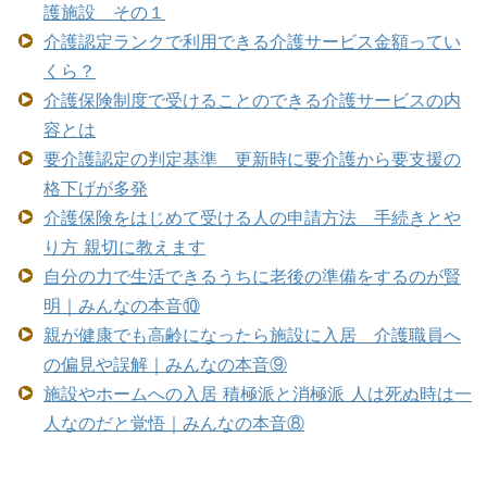
護施設 その１
介護認定ランクで利用できる介護サービス金額ってい
くら？
介護保険制度で受けることのできる介護サービスの内
容とは
要介護認定の判定基準 更新時に要介護から要支援の
格下げが多発
介護保険をはじめて受ける人の申請方法 手続きとや
り方 親切に教えます
自分の力で生活できるうちに老後の準備をするのが賢
明｜みんなの本音⑩
親が健康でも高齢になったら施設に入居 介護職員へ
の偏見や誤解｜みんなの本音⑨
施設やホームへの入居 積極派と消極派 人は死ぬ時は一
人なのだと覚悟｜みんなの本音⑧