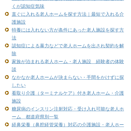
くが認知症気味
直ぐに入れる老人ホームを探す方法｜最短で入れる介
護施設
特養には入れない方が条件にあった老人施設を探す方
法
認知症による暴力などで老人ホームを出され契約を解
除
家族が泊まれる老人ホーム・老人施設 経験者の体験
談
なかなか老人ホームが決まらない・手間をかけずに探
したい
看取り介護（ターミナルケア）付き老人ホーム・介護
施設
糖尿病のインスリン注射対応・受け入れ可能な老人ホ
ーム 都道府県別一覧
経鼻栄養（鼻腔経管栄養）対応の介護施設・老人ホー