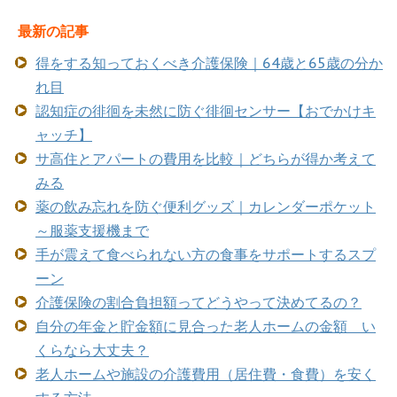
最新の記事
得をする知っておくべき介護保険｜64歳と65歳の分か
れ目
認知症の徘徊を未然に防ぐ徘徊センサー【おでかけキ
ャッチ】
サ高住とアパートの費用を比較｜どちらが得か考えて
みる
薬の飲み忘れを防ぐ便利グッズ｜カレンダーポケット
～服薬支援機まで
手が震えて食べられない方の食事をサポートするスプ
ーン
介護保険の割合負担額ってどうやって決めてるの？
自分の年金と貯金額に見合った老人ホームの金額 い
くらなら大丈夫？
老人ホームや施設の介護費用（居住費・食費）を安く