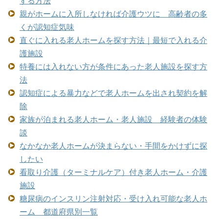
する方法
親がホームに入所しなければ介護ウツに 高齢者の多
くが認知症気味
直ぐに入れる老人ホームを探す方法｜最短で入れる介
護施設
特養には入れない方が条件にあった老人施設を探す方
法
認知症による暴力などで老人ホームを出され契約を解
除
家族が泊まれる老人ホーム・老人施設 経験者の体験
談
なかなか老人ホームが決まらない・手間をかけずに探
したい
看取り介護（ターミナルケア）付き老人ホーム・介護
施設
糖尿病のインスリン注射対応・受け入れ可能な老人ホ
ーム 都道府県別一覧