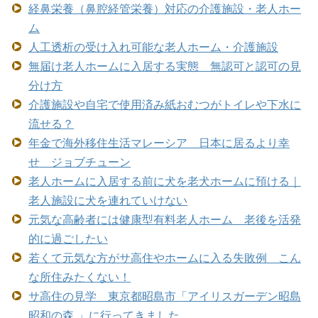
経鼻栄養（鼻腔経管栄養）対応の介護施設・老人ホー
ム
人工透析の受け入れ可能な老人ホーム・介護施設
無届け老人ホームに入居する実態 無認可と認可の見
分け方
介護施設や自宅で使用済み紙おむつがトイレや下水に
流せる？
年金で海外移住生活マレーシア 日本に居るより幸
せ ジョブチューン
老人ホームに入居する前に犬を老犬ホームに預ける｜
老人施設に犬を連れていけない
元気な高齢者には健康型有料老人ホーム 老後を活発
的に過ごしたい
若くて元気な方がサ高住やホームに入る失敗例 こん
な所住みたくない！
サ高住の見学 東京都昭島市「アイリスガーデン昭島
昭和の森 」に行ってきました