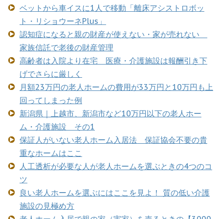
ベットから車イスに1人で移動「離床アシストロボッ
ト・リショウーネPlus」
認知症になると親の財産が使えない・家が売れない
家族信託で老後の財産管理
高齢者は入院より在宅 医療・介護施設は報酬引き下
げでさらに厳しく
月額23万円の老人ホームの費用が33万円と10万円も上
回ってしまった例
新潟県｜上越市、新潟市など10万円以下の老人ホー
ム・介護施設 その1
保証人がいない老人ホーム入居法 保証協会不要の貴
重なホームはここ
人工透析が必要な人が老人ホームを選ぶときの4つのコ
ツ
良い老人ホームを選ぶにはここを見よ！ 質の低い介護
施設の見極め方
老人ホーム入居で親の家（実家）を売るときの【3000