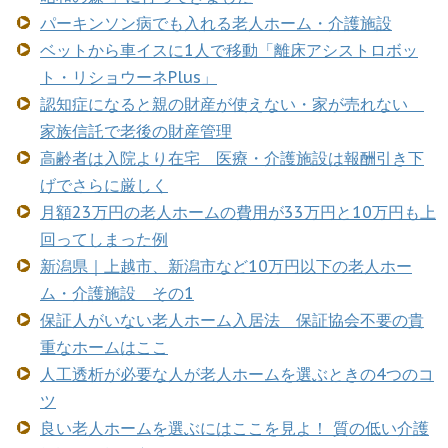
パーキンソン病でも入れる老人ホーム・介護施設
ベットから車イスに1人で移動「離床アシストロボッ
ト・リショウーネPlus」
認知症になると親の財産が使えない・家が売れない
家族信託で老後の財産管理
高齢者は入院より在宅 医療・介護施設は報酬引き下
げでさらに厳しく
月額23万円の老人ホームの費用が33万円と10万円も上
回ってしまった例
新潟県｜上越市、新潟市など10万円以下の老人ホー
ム・介護施設 その1
保証人がいない老人ホーム入居法 保証協会不要の貴
重なホームはここ
人工透析が必要な人が老人ホームを選ぶときの4つのコ
ツ
良い老人ホームを選ぶにはここを見よ！ 質の低い介護