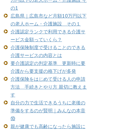
万円以下の老人ホーム・介護施設 そ
の1
広島県｜広島市など月額10万円以下
の老人ホーム・介護施設 その１
介護認定ランクで利用できる介護サ
ービス金額っていくら？
介護保険制度で受けることのできる
介護サービスの内容とは
要介護認定の判定基準 更新時に要
介護から要支援の格下げが多発
介護保険をはじめて受ける人の申請
方法 手続きとやり方 親切に教えま
す
自分の力で生活できるうちに老後の
準備をするのが賢明｜みんなの本音
⑩
親が健康でも高齢になったら施設に