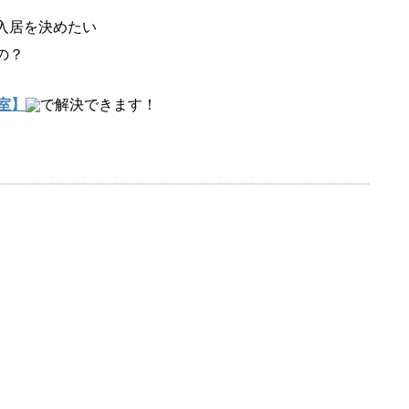
入居を決めたい
の？
室】
で解決できます！