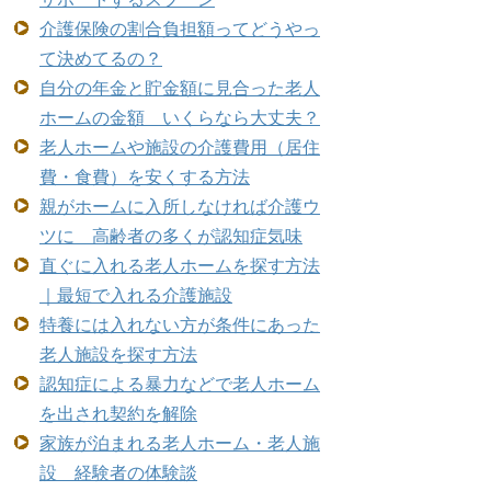
介護保険の割合負担額ってどうやっ
て決めてるの？
自分の年金と貯金額に見合った老人
ホームの金額 いくらなら大丈夫？
老人ホームや施設の介護費用（居住
費・食費）を安くする方法
親がホームに入所しなければ介護ウ
ツに 高齢者の多くが認知症気味
直ぐに入れる老人ホームを探す方法
｜最短で入れる介護施設
特養には入れない方が条件にあった
老人施設を探す方法
認知症による暴力などで老人ホーム
を出され契約を解除
家族が泊まれる老人ホーム・老人施
設 経験者の体験談