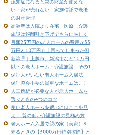
認知症になると親の財産が使えな
い・家が売れない 家族信託で老後
の財産管理
高齢者は入院より在宅 医療・介護
施設は報酬引き下げでさらに厳しく
月額23万円の老人ホームの費用が33
万円と10万円も上回ってしまった例
新潟県｜上越市、新潟市など10万円
以下の老人ホーム・介護施設 その1
保証人がいない老人ホーム入居法
保証協会不要の貴重なホームはここ
人工透析が必要な人が老人ホームを
選ぶときの4つのコツ
良い老人ホームを選ぶにはここを見
よ！ 質の低い介護施設の見極め方
老人ホーム入居で親の家（実家）を
売るときの【3000万円特別控除】と