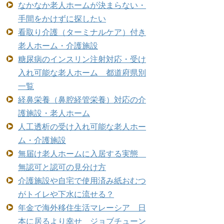
なかなか老人ホームが決まらない・
手間をかけずに探したい
看取り介護（ターミナルケア）付き
老人ホーム・介護施設
糖尿病のインスリン注射対応・受け
入れ可能な老人ホーム 都道府県別
一覧
経鼻栄養（鼻腔経管栄養）対応の介
護施設・老人ホーム
人工透析の受け入れ可能な老人ホー
ム・介護施設
無届け老人ホームに入居する実態
無認可と認可の見分け方
介護施設や自宅で使用済み紙おむつ
がトイレや下水に流せる？
年金で海外移住生活マレーシア 日
本に居るより幸せ ジョブチューン