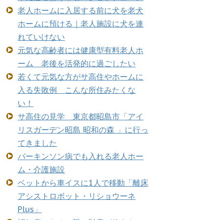
老人ホームに入居する前に犬を老犬
ホームに預ける｜老人施設に犬を連
れていけない
元気な高齢者には健康型有料老人ホ
ーム 老後を活発的に過ごしたい
若くて元気な方がサ高住やホームに
入る失敗例 こんな所住みたくな
い！
サ高住の見学 東京都昭島市「アイ
リスガーデン昭島 昭和の森 」に行っ
てきました
パーキンソン病でも入れる老人ホー
ム・介護施設
ベットから車イスに1人で移動「離床
アシストロボット・リショウーネ
Plus」