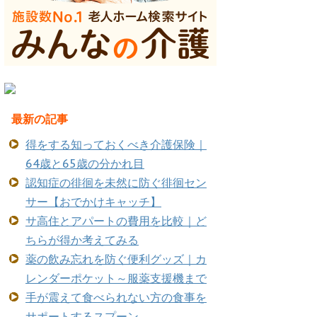
最新の記事
得をする知っておくべき介護保険｜
64歳と65歳の分かれ目
認知症の徘徊を未然に防ぐ徘徊セン
サー【おでかけキャッチ】
サ高住とアパートの費用を比較｜ど
ちらが得か考えてみる
薬の飲み忘れを防ぐ便利グッズ｜カ
レンダーポケット～服薬支援機まで
手が震えて食べられない方の食事を
サポートするスプーン