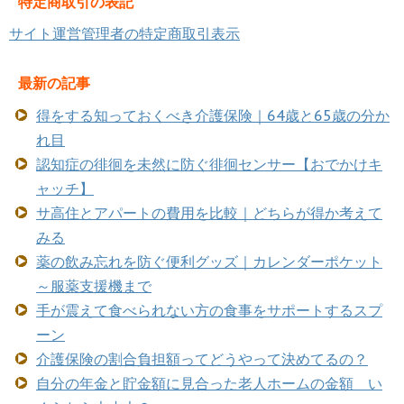
特定商取引の表記
サイト運営管理者の特定商取引表示
最新の記事
得をする知っておくべき介護保険｜64歳と65歳の分か
れ目
認知症の徘徊を未然に防ぐ徘徊センサー【おでかけキ
ャッチ】
サ高住とアパートの費用を比較｜どちらが得か考えて
みる
薬の飲み忘れを防ぐ便利グッズ｜カレンダーポケット
～服薬支援機まで
手が震えて食べられない方の食事をサポートするスプ
ーン
介護保険の割合負担額ってどうやって決めてるの？
自分の年金と貯金額に見合った老人ホームの金額 い