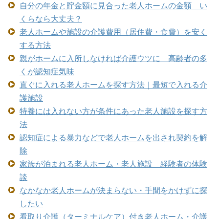
自分の年金と貯金額に見合った老人ホームの金額 い
くらなら大丈夫？
老人ホームや施設の介護費用（居住費・食費）を安く
する方法
親がホームに入所しなければ介護ウツに 高齢者の多
くが認知症気味
直ぐに入れる老人ホームを探す方法｜最短で入れる介
護施設
特養には入れない方が条件にあった老人施設を探す方
法
認知症による暴力などで老人ホームを出され契約を解
除
家族が泊まれる老人ホーム・老人施設 経験者の体験
談
なかなか老人ホームが決まらない・手間をかけずに探
したい
看取り介護（ターミナルケア）付き老人ホーム・介護