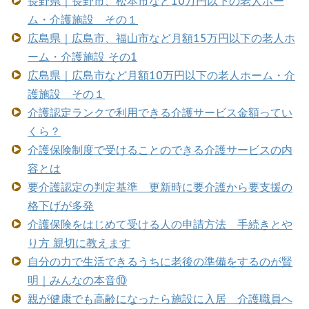
長野県｜長野市、松本市など10万円以下の老人ホー
ム・介護施設 その１
広島県｜広島市、福山市など月額15万円以下の老人ホ
ーム・介護施設 その1
広島県｜広島市など月額10万円以下の老人ホーム・介
護施設 その１
介護認定ランクで利用できる介護サービス金額ってい
くら？
介護保険制度で受けることのできる介護サービスの内
容とは
要介護認定の判定基準 更新時に要介護から要支援の
格下げが多発
介護保険をはじめて受ける人の申請方法 手続きとや
り方 親切に教えます
自分の力で生活できるうちに老後の準備をするのが賢
明｜みんなの本音⑩
親が健康でも高齢になったら施設に入居 介護職員へ