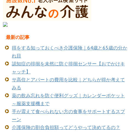
最新の記事
得をする知っておくべき介護保険｜64歳と65歳の分か
れ目
認知症の徘徊を未然に防ぐ徘徊センサー【おでかけキ
ャッチ】
サ高住とアパートの費用を比較｜どちらが得か考えて
みる
薬の飲み忘れを防ぐ便利グッズ｜カレンダーポケット
～服薬支援機まで
手が震えて食べられない方の食事をサポートするスプ
ーン
介護保険の割合負担額ってどうやって決めてるの？