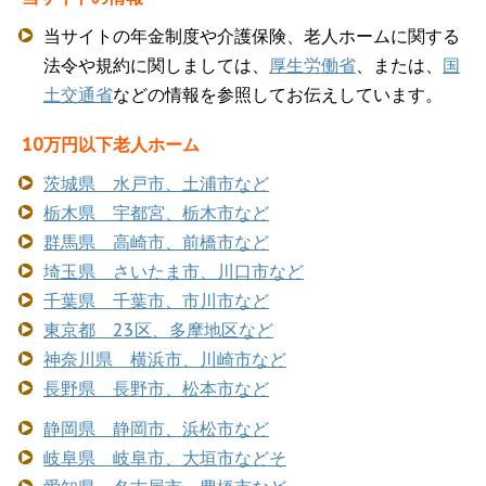
当サイトの年金制度や介護保険、老人ホームに関する
法令や規約に関しましては、
厚生労働省
、または、
国
土交通省
などの情報を参照してお伝えしています。
10万円以下老人ホーム
茨城県 水戸市、土浦市など
栃木県 宇都宮、栃木市など
群馬県 高崎市、前橋市など
埼玉県 さいたま市、川口市など
千葉県 千葉市、市川市など
東京都 23区、多摩地区など
神奈川県 横浜市、川崎市など
長野県 長野市、松本市など
静岡県 静岡市、浜松市など
岐阜県 岐阜市、大垣市などそ