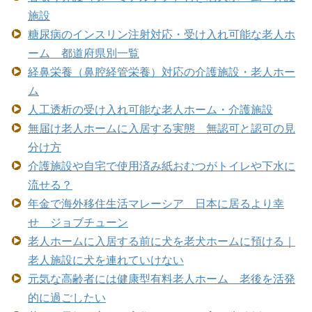
施設
糖尿病のインスリン注射対応・受け入れ可能な老人ホ
ーム 都道府県別一覧
経鼻栄養（鼻腔経管栄養）対応の介護施設・老人ホー
ム
人工透析の受け入れ可能な老人ホーム・介護施設
無届け老人ホームに入居する実態 無認可と認可の見
分け方
介護施設や自宅で使用済み紙おむつがトイレや下水に
流せる？
年金で海外移住生活マレーシア 日本に居るより幸
せ ジョブチューン
老人ホームに入居する前に犬を老犬ホームに預ける｜
老人施設に犬を連れていけない
元気な高齢者には健康型有料老人ホーム 老後を活発
的に過ごしたい