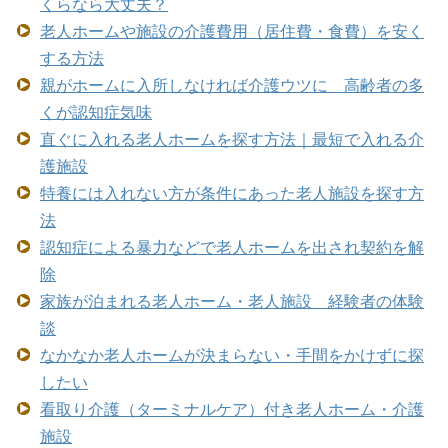
くらなら大丈夫？
老人ホームや施設の介護費用（居住費・食費）を安く
する方法
親がホームに入所しなければ介護ウツに 高齢者の多
くが認知症気味
直ぐに入れる老人ホームを探す方法｜最短で入れる介
護施設
特養には入れない方が条件にあった老人施設を探す方
法
認知症による暴力などで老人ホームを出され契約を解
除
家族が泊まれる老人ホーム・老人施設 経験者の体験
談
なかなか老人ホームが決まらない・手間をかけずに探
したい
看取り介護（ターミナルケア）付き老人ホーム・介護
施設