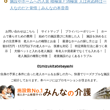
施設やホームへの入居 積極派と消極派 人は死ぬ時は一
人なのだと覚悟｜みんなの本音⑧
お問い合わせはこちら
サイトマップ
プライバシーポリシー
ホー
ムで暮らすための費用
始めての施設選びに失敗した人
施設を決めると
きの注意事項 老人ホームの種類とお金
最適なホームの探し方とは
月
額10万円・15万円以下の老人ホーム 医療も対応
特定商取引法に基づく表
示
犬猫ペットと入れる老人施設 有名人や資産家でなくても入れる！
老人施設の種類と特徴
老後施設のよくあるトラブル
01mizukitatebayashi
ご自身の予算と条件に合った老人ホームをお探しの方へ。快適でリーズナブルな施設
ご紹介しております。本ページにはプロモーションが含まれます。