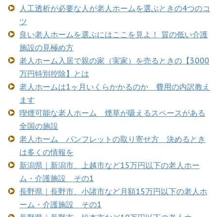
人工透析が必要な人が老人ホームを選ぶときの4つのコ
ツ
良い老人ホームを選ぶにはここを見よ！ 質の低い介護
施設の見極め方
老人ホーム入居で親の家（実家）を売るときの【3000
万円特別控除】とは
老人ホームは1ヶ月いくらかかるのか 費用の内訳教え
ます
喫煙可能な老人ホーム 煙草が吸えるスペースがある
全国の施設
老人ホーム パンフレットの取り寄せ方 決めるとき
は多くの情報を
新潟県｜新潟市、上越市など15万円以下の老人ホー
ム・介護施設 その1
長野県｜長野市、小諸市など月額15万円以下の老人ホ
ーム・介護施設 その1