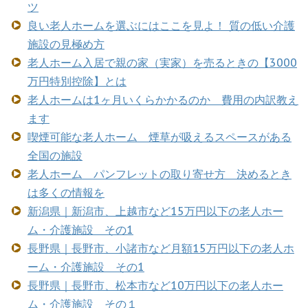
ツ
良い老人ホームを選ぶにはここを見よ！ 質の低い介護
施設の見極め方
老人ホーム入居で親の家（実家）を売るときの【3000
万円特別控除】とは
老人ホームは1ヶ月いくらかかるのか 費用の内訳教え
ます
喫煙可能な老人ホーム 煙草が吸えるスペースがある
全国の施設
老人ホーム パンフレットの取り寄せ方 決めるとき
は多くの情報を
新潟県｜新潟市、上越市など15万円以下の老人ホー
ム・介護施設 その1
長野県｜長野市、小諸市など月額15万円以下の老人ホ
ーム・介護施設 その1
長野県｜長野市、松本市など10万円以下の老人ホー
ム・介護施設 その１