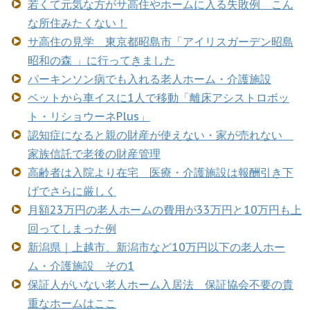
若くて元気な方がサ高住やホームに入る失敗例 こん
な所住みたくない！
サ高住の見学 東京都昭島市「アイリスガーデン昭島
昭和の森 」に行ってきました
パーキンソン病でも入れる老人ホーム・介護施設
ベットから車イスに1人で移動「離床アシストロボッ
ト・リショウーネPlus」
認知症になると親の財産が使えない・家が売れない
家族信託で老後の財産管理
高齢者は入院より在宅 医療・介護施設は報酬引き下
げでさらに厳しく
月額23万円の老人ホームの費用が33万円と10万円も上
回ってしまった例
新潟県｜上越市、新潟市など10万円以下の老人ホー
ム・介護施設 その1
保証人がいない老人ホーム入居法 保証協会不要の貴
重なホームはここ