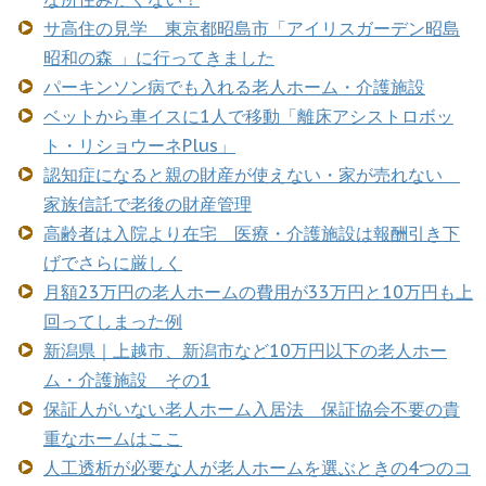
サ高住の見学 東京都昭島市「アイリスガーデン昭島
昭和の森 」に行ってきました
パーキンソン病でも入れる老人ホーム・介護施設
ベットから車イスに1人で移動「離床アシストロボッ
ト・リショウーネPlus」
認知症になると親の財産が使えない・家が売れない
家族信託で老後の財産管理
高齢者は入院より在宅 医療・介護施設は報酬引き下
げでさらに厳しく
月額23万円の老人ホームの費用が33万円と10万円も上
回ってしまった例
新潟県｜上越市、新潟市など10万円以下の老人ホー
ム・介護施設 その1
保証人がいない老人ホーム入居法 保証協会不要の貴
重なホームはここ
人工透析が必要な人が老人ホームを選ぶときの4つのコ