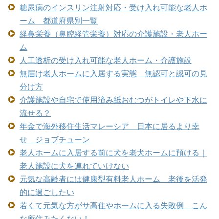
糖尿病のインスリン注射対応・受け入れ可能な老人ホ
ーム 都道府県別一覧
経鼻栄養（鼻腔経管栄養）対応の介護施設・老人ホー
ム
人工透析の受け入れ可能な老人ホーム・介護施設
無届け老人ホームに入居する実態 無認可と認可の見
分け方
介護施設や自宅で使用済み紙おむつがトイレや下水に
流せる？
年金で海外移住生活マレーシア 日本に居るより幸
せ ジョブチューン
老人ホームに入居する前に犬を老犬ホームに預ける｜
老人施設に犬を連れていけない
元気な高齢者には健康型有料老人ホーム 老後を活発
的に過ごしたい
若くて元気な方がサ高住やホームに入る失敗例 こん
な所住みたくない！