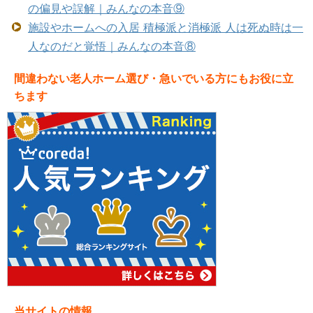
の偏見や誤解｜みんなの本音⑨
施設やホームへの入居 積極派と消極派 人は死ぬ時は一
人なのだと覚悟｜みんなの本音⑧
間違わない老人ホーム選び・急いでいる方にもお役に立
ちます
当サイトの情報