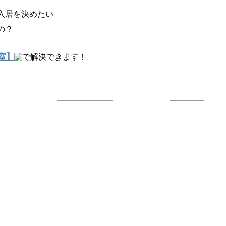
入居を決めたい
の？
室】
で解決できます！