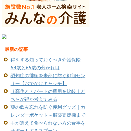
最新の記事
得をする知っておくべき介護保険｜
64歳と65歳の分かれ目
認知症の徘徊を未然に防ぐ徘徊セン
サー【おでかけキャッチ】
サ高住とアパートの費用を比較｜ど
ちらが得か考えてみる
薬の飲み忘れを防ぐ便利グッズ｜カ
レンダーポケット～服薬支援機まで
手が震えて食べられない方の食事を
サポートするスプーン