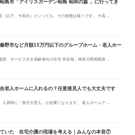
昭島市「アイリスガーデン昭島 昭和の森 」に行ってき
（以下、サ高住）といっても、その形態は様々です。 サ高 ...
秦野市など月額15万円以下のグループホーム・老人ホー
原 サービス付き高齢者向け住宅 所在地：神奈川県相模原 ...
合老人ホームに入れるの？任意後見人でも大丈夫です
入居時に「身元引受人」が必要になります。 老人ホームで ...
ていた 在宅介護の現場を考える｜みんなの本音⑦