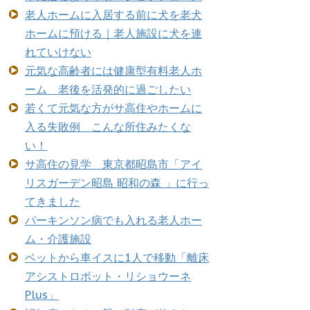
老人ホームに入居する前に犬を老犬
ホームに預ける｜老人施設に犬を連
れていけない
元気な高齢者には健康型有料老人ホ
ーム 老後を活発的に過ごしたい
若くて元気な方がサ高住やホームに
入る失敗例 こんな所住みたくな
い！
サ高住の見学 東京都昭島市「アイ
リスガーデン昭島 昭和の森 」に行っ
てきました
パーキンソン病でも入れる老人ホー
ム・介護施設
ベットから車イスに1人で移動「離床
アシストロボット・リショウーネ
Plus」