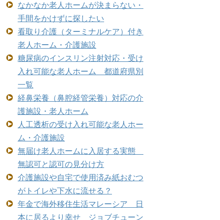
なかなか老人ホームが決まらない・
手間をかけずに探したい
看取り介護（ターミナルケア）付き
老人ホーム・介護施設
糖尿病のインスリン注射対応・受け
入れ可能な老人ホーム 都道府県別
一覧
経鼻栄養（鼻腔経管栄養）対応の介
護施設・老人ホーム
人工透析の受け入れ可能な老人ホー
ム・介護施設
無届け老人ホームに入居する実態
無認可と認可の見分け方
介護施設や自宅で使用済み紙おむつ
がトイレや下水に流せる？
年金で海外移住生活マレーシア 日
本に居るより幸せ ジョブチューン