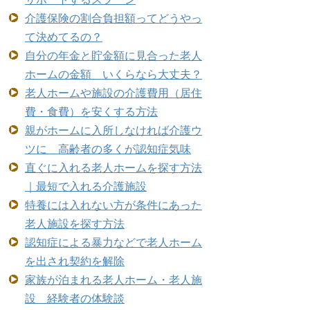
介護保険の割合負担額ってどうやっ
て決めてるの？
自分の年金と貯金額に見合った老人
ホームの金額 いくらなら大丈夫？
老人ホームや施設の介護費用（居住
費・食費）を安くする方法
親がホームに入所しなければ介護ウ
ツに 高齢者の多くが認知症気味
直ぐに入れる老人ホームを探す方法
｜最短で入れる介護施設
特養には入れない方が条件にあった
老人施設を探す方法
認知症による暴力などで老人ホーム
を出され契約を解除
家族が泊まれる老人ホーム・老人施
設 経験者の体験談