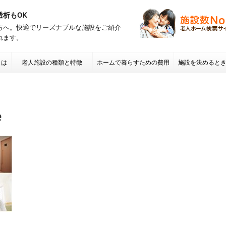
透析もOK
方へ。快適でリーズナブルな施設をご紹介
れます。
とは
老人施設の種類と特徴
ホームで暮らすための費用
施設を決めると
項 老人ホームの
e