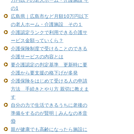
万円以下の老人ホーム・介護施設 そ
の1
広島県｜広島市など月額10万円以下
の老人ホーム・介護施設 その１
介護認定ランクで利用できる介護サ
ービス金額っていくら？
介護保険制度で受けることのできる
介護サービスの内容とは
要介護認定の判定基準 更新時に要
介護から要支援の格下げが多発
介護保険をはじめて受ける人の申請
方法 手続きとやり方 親切に教えま
す
自分の力で生活できるうちに老後の
準備をするのが賢明｜みんなの本音
⑩
親が健康でも高齢になったら施設に