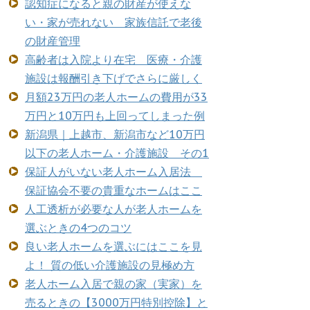
認知症になると親の財産が使えな
い・家が売れない 家族信託で老後
の財産管理
高齢者は入院より在宅 医療・介護
施設は報酬引き下げでさらに厳しく
月額23万円の老人ホームの費用が33
万円と10万円も上回ってしまった例
新潟県｜上越市、新潟市など10万円
以下の老人ホーム・介護施設 その1
保証人がいない老人ホーム入居法
保証協会不要の貴重なホームはここ
人工透析が必要な人が老人ホームを
選ぶときの4つのコツ
良い老人ホームを選ぶにはここを見
よ！ 質の低い介護施設の見極め方
老人ホーム入居で親の家（実家）を
売るときの【3000万円特別控除】と