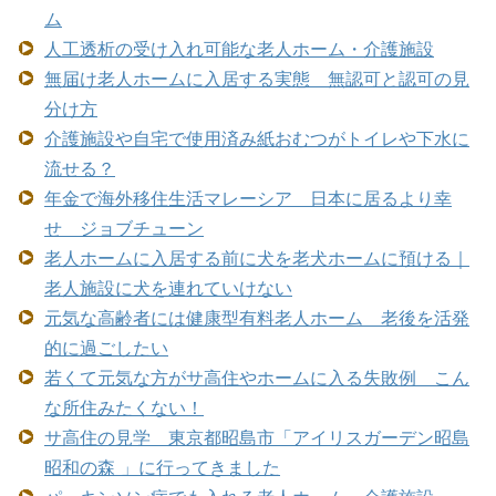
ム
人工透析の受け入れ可能な老人ホーム・介護施設
無届け老人ホームに入居する実態 無認可と認可の見
分け方
介護施設や自宅で使用済み紙おむつがトイレや下水に
流せる？
年金で海外移住生活マレーシア 日本に居るより幸
せ ジョブチューン
老人ホームに入居する前に犬を老犬ホームに預ける｜
老人施設に犬を連れていけない
元気な高齢者には健康型有料老人ホーム 老後を活発
的に過ごしたい
若くて元気な方がサ高住やホームに入る失敗例 こん
な所住みたくない！
サ高住の見学 東京都昭島市「アイリスガーデン昭島
昭和の森 」に行ってきました