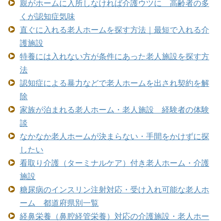
親がホームに入所しなければ介護ウツに 高齢者の多
くが認知症気味
直ぐに入れる老人ホームを探す方法｜最短で入れる介
護施設
特養には入れない方が条件にあった老人施設を探す方
法
認知症による暴力などで老人ホームを出され契約を解
除
家族が泊まれる老人ホーム・老人施設 経験者の体験
談
なかなか老人ホームが決まらない・手間をかけずに探
したい
看取り介護（ターミナルケア）付き老人ホーム・介護
施設
糖尿病のインスリン注射対応・受け入れ可能な老人ホ
ーム 都道府県別一覧
経鼻栄養（鼻腔経管栄養）対応の介護施設・老人ホー