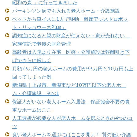
昭和の森 」に行ってきました
パーキンソン病でも入れる老人ホーム・介護施設
ベットから車イスに1人で移動「離床アシストロボッ
ト・リショウーネPlus」
認知症になると親の財産が使えない・家が売れない
家族信託で老後の財産管理
高齢者は入院より在宅 医療・介護施設は報酬引き下
げでさらに厳しく
月額23万円の老人ホームの費用が33万円と10万円も上
回ってしまった例
新潟県｜上越市、新潟市など10万円以下の老人ホー
ム・介護施設 その1
保証人がいない老人ホーム入居法 保証協会不要の貴
重なホームはここ
人工透析が必要な人が老人ホームを選ぶときの4つのコ
ツ
良い老人ホームを選ぶにはここを見よ！ 質の低い介護