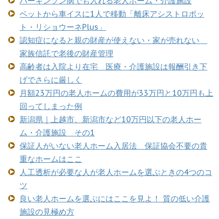
パーキンソン病でも入れる老人ホーム・介護施設
ベットから車イスに1人で移動「離床アシストロボッ
ト・リショウーネPlus」
認知症になると親の財産が使えない・家が売れない
家族信託で老後の財産管理
高齢者は入院より在宅 医療・介護施設は報酬引き下
げでさらに厳しく
月額23万円の老人ホームの費用が33万円と10万円も上
回ってしまった例
新潟県｜上越市、新潟市など10万円以下の老人ホー
ム・介護施設 その1
保証人がいない老人ホーム入居法 保証協会不要の貴
重なホームはここ
人工透析が必要な人が老人ホームを選ぶときの4つのコ
ツ
良い老人ホームを選ぶにはここを見よ！ 質の低い介護
施設の見極め方