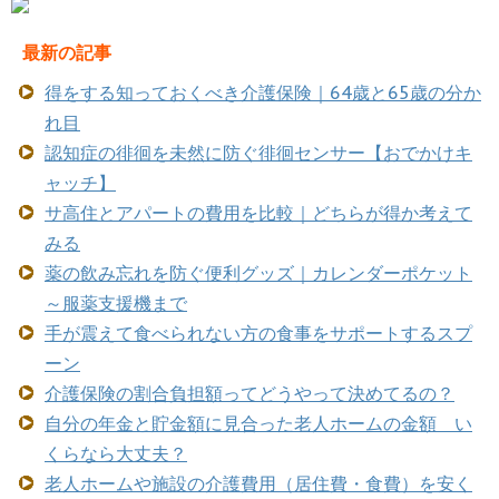
最新の記事
得をする知っておくべき介護保険｜64歳と65歳の分か
れ目
認知症の徘徊を未然に防ぐ徘徊センサー【おでかけキ
ャッチ】
サ高住とアパートの費用を比較｜どちらが得か考えて
みる
薬の飲み忘れを防ぐ便利グッズ｜カレンダーポケット
～服薬支援機まで
手が震えて食べられない方の食事をサポートするスプ
ーン
介護保険の割合負担額ってどうやって決めてるの？
自分の年金と貯金額に見合った老人ホームの金額 い
くらなら大丈夫？
老人ホームや施設の介護費用（居住費・食費）を安く