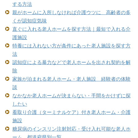
する方法
親がホームに入所しなければ介護ウツに 高齢者の多
くが認知症気味
直ぐに入れる老人ホームを探す方法｜最短で入れる介
護施設
特養には入れない方が条件にあった老人施設を探す方
法
認知症による暴力などで老人ホームを出され契約を解
除
家族が泊まれる老人ホーム・老人施設 経験者の体験
談
なかなか老人ホームが決まらない・手間をかけずに探
したい
看取り介護（ターミナルケア）付き老人ホーム・介護
施設
糖尿病のインスリン注射対応・受け入れ可能な老人ホ
ーム 都道府県別一覧