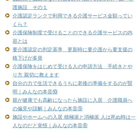
護施設 その１
介護認定ランクで利用できる介護サービス金額ってい
くら？
介護保険制度で受けることのできる介護サービスの内
容とは
要介護認定の判定基準 更新時に要介護から要支援の
格下げが多発
介護保険をはじめて受ける人の申請方法 手続きとや
り方 親切に教えます
自分の力で生活できるうちに老後の準備をするのが賢
明｜みんなの本音⑩
親が健康でも高齢になったら施設に入居 介護職員へ
の偏見や誤解｜みんなの本音⑨
施設やホームへの入居 積極派と消極派 人は死ぬ時は一
人なのだと覚悟｜みんなの本音⑧