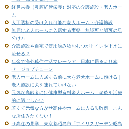
経鼻栄養（鼻腔経管栄養）対応の介護施設・老人ホー
ム
人工透析の受け入れ可能な老人ホーム・介護施設
無届け老人ホームに入居する実態 無認可と認可の見
分け方
介護施設や自宅で使用済み紙おむつがトイレや下水に
流せる？
年金で海外移住生活マレーシア 日本に居るより幸
せ ジョブチューン
老人ホームに入居する前に犬を老犬ホームに預ける｜
老人施設に犬を連れていけない
元気な高齢者には健康型有料老人ホーム 老後を活発
的に過ごしたい
若くて元気な方がサ高住やホームに入る失敗例 こん
な所住みたくない！
サ高住の見学 東京都昭島市「アイリスガーデン昭島