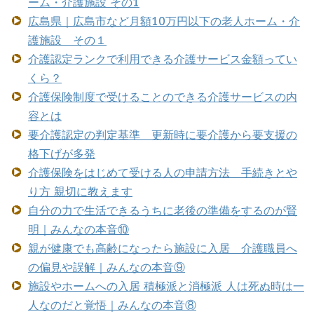
ーム・介護施設 その1
広島県｜広島市など月額10万円以下の老人ホーム・介
護施設 その１
介護認定ランクで利用できる介護サービス金額ってい
くら？
介護保険制度で受けることのできる介護サービスの内
容とは
要介護認定の判定基準 更新時に要介護から要支援の
格下げが多発
介護保険をはじめて受ける人の申請方法 手続きとや
り方 親切に教えます
自分の力で生活できるうちに老後の準備をするのが賢
明｜みんなの本音⑩
親が健康でも高齢になったら施設に入居 介護職員へ
の偏見や誤解｜みんなの本音⑨
施設やホームへの入居 積極派と消極派 人は死ぬ時は一
人なのだと覚悟｜みんなの本音⑧