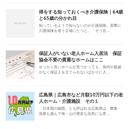
得をする知っておくべき介護保険｜64歳
と65歳の分かれ目
知っているようで知らないのが介護保険。実際に
介護保険を使う立場にたつと、「そう言 ...
保証人がいない老人ホーム入居法 保証
協会不要の貴重なホームはここ
せっかく良いホームが見つかっても、身内や親戚
がなく保証人を立てられないばかりに入 ...
広島県｜広島市など月額10万円以下の老
人ホーム・介護施設 その１
「日本国の縮図」とも呼ばれる広島県は、農業・
漁業も盛んで海・山の豊富な自然にも恵 ...