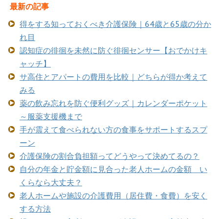
最新の記事
得をする知っておくべき介護保険｜64歳と65歳の分か
れ目
認知症の徘徊を未然に防ぐ徘徊センサー【おでかけキ
ャッチ】
サ高住とアパートの費用を比較｜どちらが得か考えて
みる
薬の飲み忘れを防ぐ便利グッズ｜カレンダーポケット
～服薬支援機まで
手が震えて食べられない方の食事をサポートするスプ
ーン
介護保険の割合負担額ってどうやって決めてるの？
自分の年金と貯金額に見合った老人ホームの金額 い
くらなら大丈夫？
老人ホームや施設の介護費用（居住費・食費）を安く
する方法