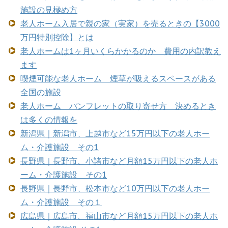
施設の見極め方
老人ホーム入居で親の家（実家）を売るときの【3000
万円特別控除】とは
老人ホームは1ヶ月いくらかかるのか 費用の内訳教え
ます
喫煙可能な老人ホーム 煙草が吸えるスペースがある
全国の施設
老人ホーム パンフレットの取り寄せ方 決めるとき
は多くの情報を
新潟県｜新潟市、上越市など15万円以下の老人ホー
ム・介護施設 その1
長野県｜長野市、小諸市など月額15万円以下の老人ホ
ーム・介護施設 その1
長野県｜長野市、松本市など10万円以下の老人ホー
ム・介護施設 その１
広島県｜広島市、福山市など月額15万円以下の老人ホ