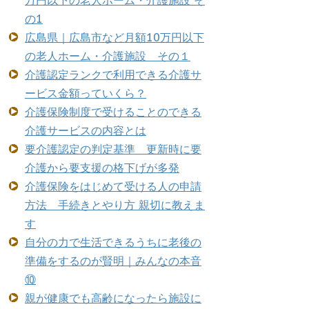
万円以下の老人ホーム・介護施設 そ
の1
広島県｜広島市など月額10万円以下
の老人ホーム・介護施設 その１
介護認定ランクで利用できる介護サ
ービス金額っていくら？
介護保険制度で受けることのできる
介護サービスの内容とは
要介護認定の判定基準 更新時に要
介護から要支援の格下げが多発
介護保険をはじめて受ける人の申請
方法 手続きとやり方 親切に教えま
す
自分の力で生活できるうちに老後の
準備をするのが賢明｜みんなの本音
⑩
親が健康でも高齢になったら施設に