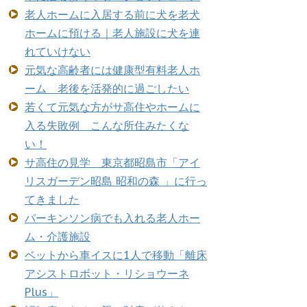
老人ホームに入居する前に犬を老犬
ホームに預ける｜老人施設に犬を連
れていけない
元気な高齢者には健康型有料老人ホ
ーム 老後を活発的に過ごしたい
若くて元気な方がサ高住やホームに
入る失敗例 こんな所住みたくな
い！
サ高住の見学 東京都昭島市「アイ
リスガーデン昭島 昭和の森 」に行っ
てきました
パーキンソン病でも入れる老人ホー
ム・介護施設
ベットから車イスに1人で移動「離床
アシストロボット・リショウーネ
Plus」