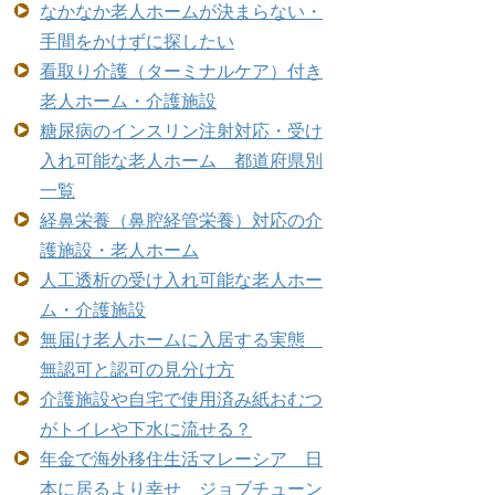
なかなか老人ホームが決まらない・
手間をかけずに探したい
看取り介護（ターミナルケア）付き
老人ホーム・介護施設
糖尿病のインスリン注射対応・受け
入れ可能な老人ホーム 都道府県別
一覧
経鼻栄養（鼻腔経管栄養）対応の介
護施設・老人ホーム
人工透析の受け入れ可能な老人ホー
ム・介護施設
無届け老人ホームに入居する実態
無認可と認可の見分け方
介護施設や自宅で使用済み紙おむつ
がトイレや下水に流せる？
年金で海外移住生活マレーシア 日
本に居るより幸せ ジョブチューン