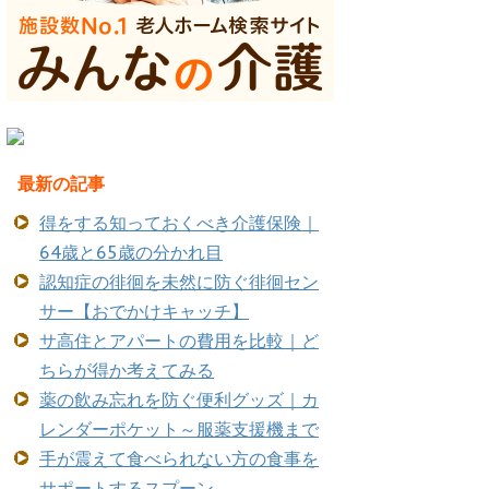
最新の記事
得をする知っておくべき介護保険｜
64歳と65歳の分かれ目
認知症の徘徊を未然に防ぐ徘徊セン
サー【おでかけキャッチ】
サ高住とアパートの費用を比較｜ど
ちらが得か考えてみる
薬の飲み忘れを防ぐ便利グッズ｜カ
レンダーポケット～服薬支援機まで
手が震えて食べられない方の食事を
サポートするスプーン