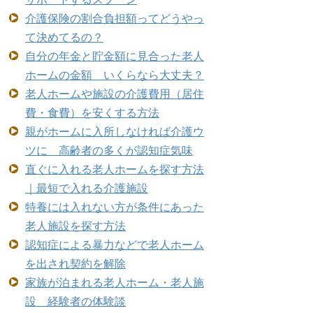
介護保険の割合負担額ってどうやっ
て決めてるの？
自分の年金と貯金額に見合った老人
ホームの金額 いくらなら大丈夫？
老人ホームや施設の介護費用（居住
費・食費）を安くする方法
親がホームに入所しなければ介護ウ
ツに 高齢者の多くが認知症気味
直ぐに入れる老人ホームを探す方法
｜最短で入れる介護施設
特養には入れない方が条件にあった
老人施設を探す方法
認知症による暴力などで老人ホーム
を出され契約を解除
家族が泊まれる老人ホーム・老人施
設 経験者の体験談