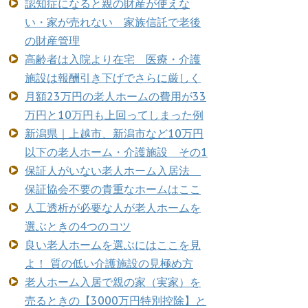
認知症になると親の財産が使えな
い・家が売れない 家族信託で老後
の財産管理
高齢者は入院より在宅 医療・介護
施設は報酬引き下げでさらに厳しく
月額23万円の老人ホームの費用が33
万円と10万円も上回ってしまった例
新潟県｜上越市、新潟市など10万円
以下の老人ホーム・介護施設 その1
保証人がいない老人ホーム入居法
保証協会不要の貴重なホームはここ
人工透析が必要な人が老人ホームを
選ぶときの4つのコツ
良い老人ホームを選ぶにはここを見
よ！ 質の低い介護施設の見極め方
老人ホーム入居で親の家（実家）を
売るときの【3000万円特別控除】と