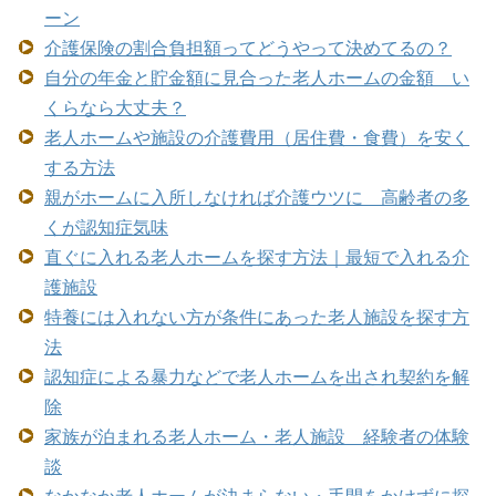
ーン
介護保険の割合負担額ってどうやって決めてるの？
自分の年金と貯金額に見合った老人ホームの金額 い
くらなら大丈夫？
老人ホームや施設の介護費用（居住費・食費）を安く
する方法
親がホームに入所しなければ介護ウツに 高齢者の多
くが認知症気味
直ぐに入れる老人ホームを探す方法｜最短で入れる介
護施設
特養には入れない方が条件にあった老人施設を探す方
法
認知症による暴力などで老人ホームを出され契約を解
除
家族が泊まれる老人ホーム・老人施設 経験者の体験
談
なかなか老人ホームが決まらない・手間をかけずに探