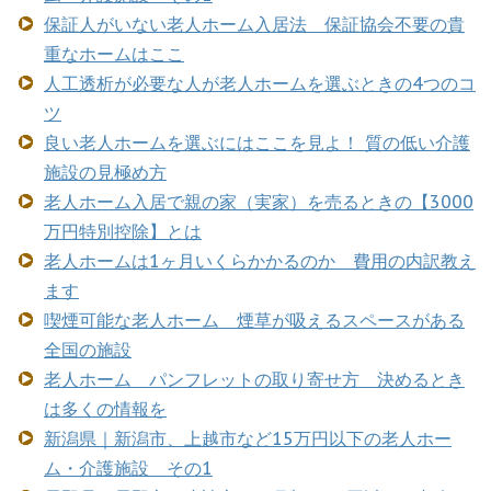
保証人がいない老人ホーム入居法 保証協会不要の貴
重なホームはここ
人工透析が必要な人が老人ホームを選ぶときの4つのコ
ツ
良い老人ホームを選ぶにはここを見よ！ 質の低い介護
施設の見極め方
老人ホーム入居で親の家（実家）を売るときの【3000
万円特別控除】とは
老人ホームは1ヶ月いくらかかるのか 費用の内訳教え
ます
喫煙可能な老人ホーム 煙草が吸えるスペースがある
全国の施設
老人ホーム パンフレットの取り寄せ方 決めるとき
は多くの情報を
新潟県｜新潟市、上越市など15万円以下の老人ホー
ム・介護施設 その1