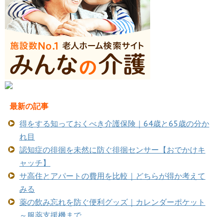
最新の記事
得をする知っておくべき介護保険｜64歳と65歳の分か
れ目
認知症の徘徊を未然に防ぐ徘徊センサー【おでかけキ
ャッチ】
サ高住とアパートの費用を比較｜どちらが得か考えて
みる
薬の飲み忘れを防ぐ便利グッズ｜カレンダーポケット
～服薬支援機まで