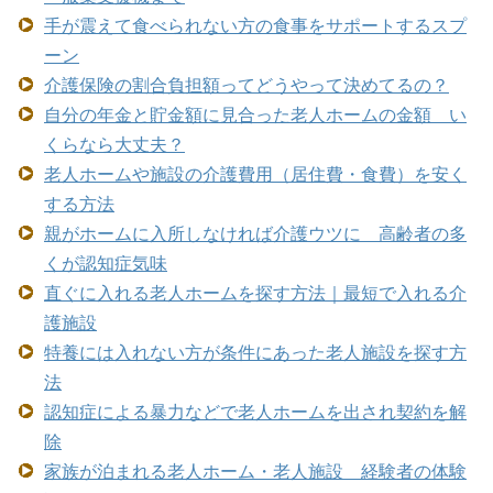
手が震えて食べられない方の食事をサポートするスプ
ーン
介護保険の割合負担額ってどうやって決めてるの？
自分の年金と貯金額に見合った老人ホームの金額 い
くらなら大丈夫？
老人ホームや施設の介護費用（居住費・食費）を安く
する方法
親がホームに入所しなければ介護ウツに 高齢者の多
くが認知症気味
直ぐに入れる老人ホームを探す方法｜最短で入れる介
護施設
特養には入れない方が条件にあった老人施設を探す方
法
認知症による暴力などで老人ホームを出され契約を解
除
家族が泊まれる老人ホーム・老人施設 経験者の体験