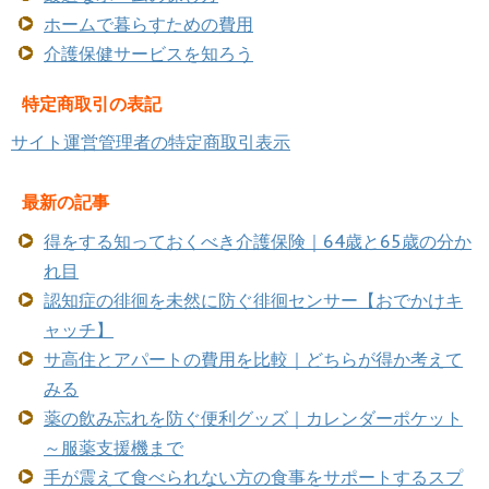
ホームで暮らすための費用
介護保健サービスを知ろう
特定商取引の表記
サイト運営管理者の特定商取引表示
最新の記事
得をする知っておくべき介護保険｜64歳と65歳の分か
れ目
認知症の徘徊を未然に防ぐ徘徊センサー【おでかけキ
ャッチ】
サ高住とアパートの費用を比較｜どちらが得か考えて
みる
薬の飲み忘れを防ぐ便利グッズ｜カレンダーポケット
～服薬支援機まで
手が震えて食べられない方の食事をサポートするスプ