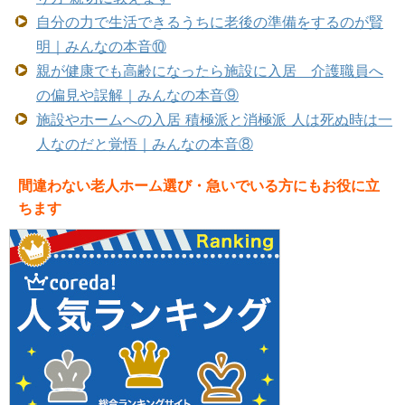
自分の力で生活できるうちに老後の準備をするのが賢
明｜みんなの本音⑩
親が健康でも高齢になったら施設に入居 介護職員へ
の偏見や誤解｜みんなの本音⑨
施設やホームへの入居 積極派と消極派 人は死ぬ時は一
人なのだと覚悟｜みんなの本音⑧
間違わない老人ホーム選び・急いでいる方にもお役に立
ちます