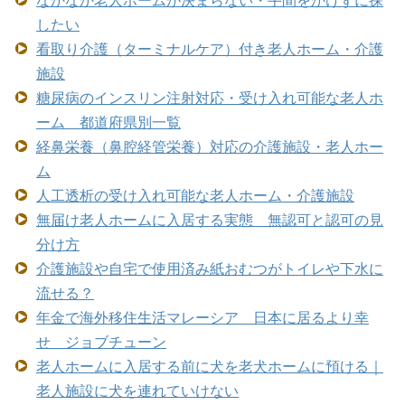
したい
看取り介護（ターミナルケア）付き老人ホーム・介護
施設
糖尿病のインスリン注射対応・受け入れ可能な老人ホ
ーム 都道府県別一覧
経鼻栄養（鼻腔経管栄養）対応の介護施設・老人ホー
ム
人工透析の受け入れ可能な老人ホーム・介護施設
無届け老人ホームに入居する実態 無認可と認可の見
分け方
介護施設や自宅で使用済み紙おむつがトイレや下水に
流せる？
年金で海外移住生活マレーシア 日本に居るより幸
せ ジョブチューン
老人ホームに入居する前に犬を老犬ホームに預ける｜
老人施設に犬を連れていけない