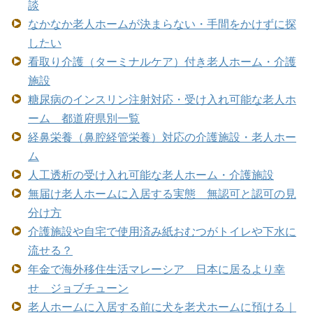
談
なかなか老人ホームが決まらない・手間をかけずに探
したい
看取り介護（ターミナルケア）付き老人ホーム・介護
施設
糖尿病のインスリン注射対応・受け入れ可能な老人ホ
ーム 都道府県別一覧
経鼻栄養（鼻腔経管栄養）対応の介護施設・老人ホー
ム
人工透析の受け入れ可能な老人ホーム・介護施設
無届け老人ホームに入居する実態 無認可と認可の見
分け方
介護施設や自宅で使用済み紙おむつがトイレや下水に
流せる？
年金で海外移住生活マレーシア 日本に居るより幸
せ ジョブチューン
老人ホームに入居する前に犬を老犬ホームに預ける｜