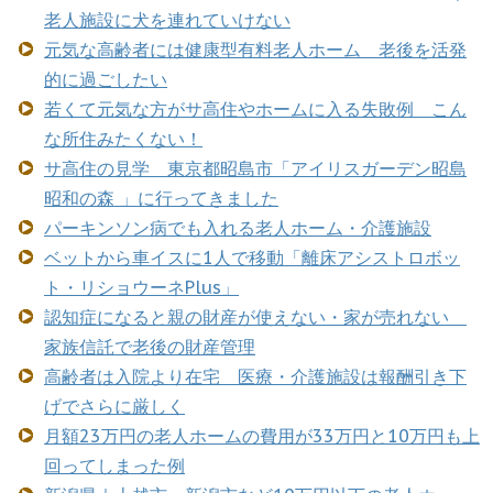
老人施設に犬を連れていけない
元気な高齢者には健康型有料老人ホーム 老後を活発
的に過ごしたい
若くて元気な方がサ高住やホームに入る失敗例 こん
な所住みたくない！
サ高住の見学 東京都昭島市「アイリスガーデン昭島
昭和の森 」に行ってきました
パーキンソン病でも入れる老人ホーム・介護施設
ベットから車イスに1人で移動「離床アシストロボッ
ト・リショウーネPlus」
認知症になると親の財産が使えない・家が売れない
家族信託で老後の財産管理
高齢者は入院より在宅 医療・介護施設は報酬引き下
げでさらに厳しく
月額23万円の老人ホームの費用が33万円と10万円も上
回ってしまった例