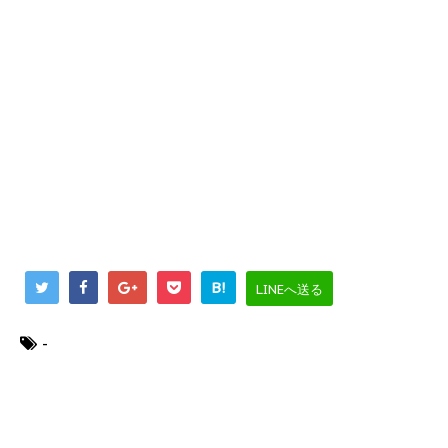
B!
LINEへ送る
-