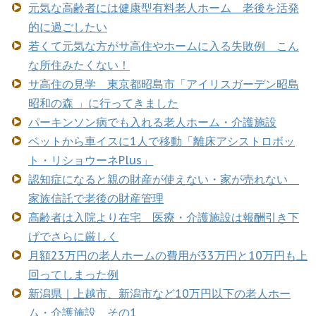
元気な高齢者には健康型有料老人ホーム 老後を活発
的に過ごしたい
若くて元気な方がサ高住やホームに入る失敗例 こん
な所住みたくない！
サ高住の見学 東京都昭島市「アイリスガーデン昭島
昭和の森 」に行ってきました
パーキンソン病でも入れる老人ホーム・介護施設
ベットから車イスに1人で移動「離床アシストロボッ
ト・リショウーネPlus」
認知症になると親の財産が使えない・家が売れない
家族信託で老後の財産管理
高齢者は入院より在宅 医療・介護施設は報酬引き下
げでさらに厳しく
月額23万円の老人ホームの費用が33万円と10万円も上
回ってしまった例
新潟県｜上越市、新潟市など10万円以下の老人ホー
ム・介護施設 その1