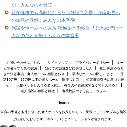
明｜みんなの本音⑩
親が健康でも高齢になったら施設に入居 介護職員へ
の偏見や誤解｜みんなの本音⑨
施設やホームへの入居 積極派と消極派 人は死ぬ時は一
人なのだと覚悟｜みんなの本音⑧
お問い合わせはこちら
サイトマップ
プライバシーポリシー
ホー
ムで暮らすための費用
始めての施設選びに失敗した人
施設を決めると
きの注意事項 老人ホームの種類とお金
最適なホームの探し方とは
月
額10万円・15万円以下の老人ホーム 医療も対応
特定商取引法に基づく表
示
犬猫ペットと入れる老人施設 有名人や資産家でなくても入れる！
老人施設の種類と特徴
老後施設のよくあるトラブル
iyada
ご自身の予算と条件に合った老人ホームをお探しの方へ。快適でリーズナブルな施設
ご紹介しております。本ページにはプロモーションが含まれます。