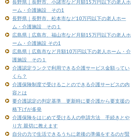
長野県｜長野市、小諸市など月額15万円以下の老人ホ
ーム・介護施設 その1
長野県｜長野市、松本市など10万円以下の老人ホー
ム・介護施設 その１
広島県｜広島市、福山市など月額15万円以下の老人ホ
ーム・介護施設 その1
広島県｜広島市など月額10万円以下の老人ホーム・介
護施設 その１
介護認定ランクで利用できる介護サービス金額ってい
くら？
介護保険制度で受けることのできる介護サービスの内
容とは
要介護認定の判定基準 更新時に要介護から要支援の
格下げが多発
介護保険をはじめて受ける人の申請方法 手続きとや
り方 親切に教えます
自分の力で生活できるうちに老後の準備をするのが賢