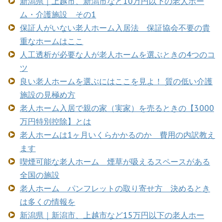
新潟県｜上越市、新潟市など10万円以下の老人ホー
ム・介護施設 その1
保証人がいない老人ホーム入居法 保証協会不要の貴
重なホームはここ
人工透析が必要な人が老人ホームを選ぶときの4つのコ
ツ
良い老人ホームを選ぶにはここを見よ！ 質の低い介護
施設の見極め方
老人ホーム入居で親の家（実家）を売るときの【3000
万円特別控除】とは
老人ホームは1ヶ月いくらかかるのか 費用の内訳教え
ます
喫煙可能な老人ホーム 煙草が吸えるスペースがある
全国の施設
老人ホーム パンフレットの取り寄せ方 決めるとき
は多くの情報を
新潟県｜新潟市、上越市など15万円以下の老人ホー