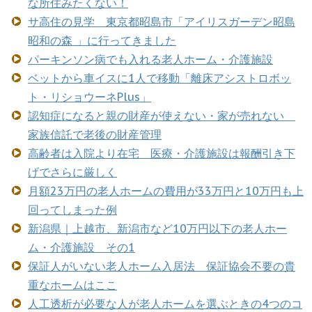
な所住みたくない！
サ高住の見学 東京都昭島市「アイリスガーデン昭島
昭和の森 」に行ってきました
パーキンソン病でも入れる老人ホーム・介護施設
ベットから車イスに1人で移動「離床アシストロボッ
ト・リショウーネPlus」
認知症になると親の財産が使えない・家が売れない
家族信託で老後の財産管理
高齢者は入院より在宅 医療・介護施設は報酬引き下
げでさらに厳しく
月額23万円の老人ホームの費用が33万円と10万円も上
回ってしまった例
新潟県｜上越市、新潟市など10万円以下の老人ホー
ム・介護施設 その1
保証人がいない老人ホーム入居法 保証協会不要の貴
重なホームはここ
人工透析が必要な人が老人ホームを選ぶときの4つのコ