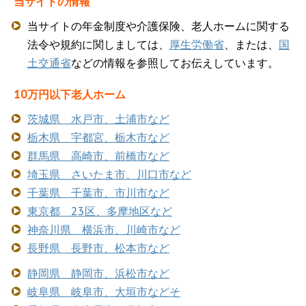
当サイトの情報
当サイトの年金制度や介護保険、老人ホームに関する
法令や規約に関しましては、
厚生労働省
、または、
国
土交通省
などの情報を参照してお伝えしています。
10万円以下老人ホーム
茨城県 水戸市、土浦市など
栃木県 宇都宮、栃木市など
群馬県 高崎市、前橋市など
埼玉県 さいたま市、川口市など
千葉県 千葉市、市川市など
東京都 23区、多摩地区など
神奈川県 横浜市、川崎市など
長野県 長野市、松本市など
静岡県 静岡市、浜松市など
岐阜県 岐阜市、大垣市などそ