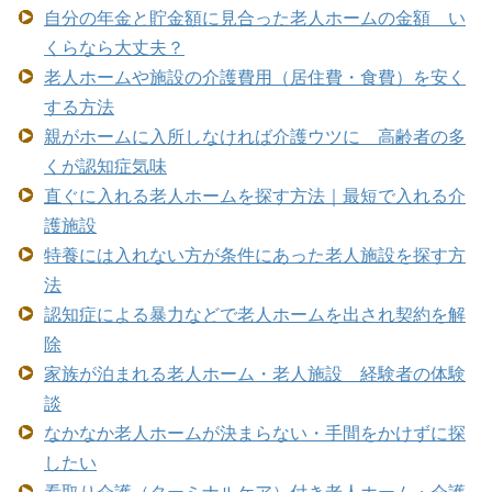
自分の年金と貯金額に見合った老人ホームの金額 い
くらなら大丈夫？
老人ホームや施設の介護費用（居住費・食費）を安く
する方法
親がホームに入所しなければ介護ウツに 高齢者の多
くが認知症気味
直ぐに入れる老人ホームを探す方法｜最短で入れる介
護施設
特養には入れない方が条件にあった老人施設を探す方
法
認知症による暴力などで老人ホームを出され契約を解
除
家族が泊まれる老人ホーム・老人施設 経験者の体験
談
なかなか老人ホームが決まらない・手間をかけずに探
したい
看取り介護（ターミナルケア）付き老人ホーム・介護