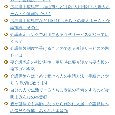
広島県｜広島市、福山市など月額15万円以下の老人ホ
ーム・介護施設 その1
広島県｜広島市など月額10万円以下の老人ホーム・介
護施設 その１
介護認定ランクで利用できる介護サービス金額ってい
くら？
介護保険制度で受けることのできる介護サービスの内
容とは
要介護認定の判定基準 更新時に要介護から要支援の
格下げが多発
介護保険をはじめて受ける人の申請方法 手続きとや
り方 親切に教えます
自分の力で生活できるうちに老後の準備をするのが賢
明｜みんなの本音⑩
親が健康でも高齢になったら施設に入居 介護職員へ
の偏見や誤解｜みんなの本音⑨