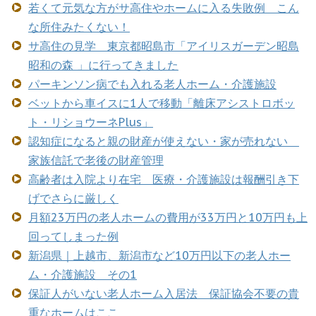
若くて元気な方がサ高住やホームに入る失敗例 こん
な所住みたくない！
サ高住の見学 東京都昭島市「アイリスガーデン昭島
昭和の森 」に行ってきました
パーキンソン病でも入れる老人ホーム・介護施設
ベットから車イスに1人で移動「離床アシストロボッ
ト・リショウーネPlus」
認知症になると親の財産が使えない・家が売れない
家族信託で老後の財産管理
高齢者は入院より在宅 医療・介護施設は報酬引き下
げでさらに厳しく
月額23万円の老人ホームの費用が33万円と10万円も上
回ってしまった例
新潟県｜上越市、新潟市など10万円以下の老人ホー
ム・介護施設 その1
保証人がいない老人ホーム入居法 保証協会不要の貴
重なホームはここ