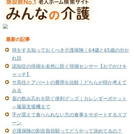
最新の記事
得をする知っておくべき介護保険｜64歳と65歳の分か
れ目
認知症の徘徊を未然に防ぐ徘徊センサー【おでかけキ
ャッチ】
サ高住とアパートの費用を比較｜どちらが得か考えて
みる
薬の飲み忘れを防ぐ便利グッズ｜カレンダーポケット
～服薬支援機まで
手が震えて食べられない方の食事をサポートするスプ
ーン
介護保険の割合負担額ってどうやって決めてるの？