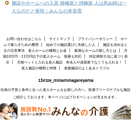
施設やホームへの入居 積極派と消極派 人は死ぬ時は一
人なのだと覚悟｜みんなの本音⑧
お問い合わせはこちら
サイトマップ
プライバシーポリシー
ホー
ムで暮らすための費用
始めての施設選びに失敗した人
施設を決めると
きの注意事項 老人ホームの種類とお金
最適なホームの探し方とは
月
額10万円・15万円以下の老人ホーム 医療も対応
特定商取引法に基づく表
示
犬猫ペットと入れる老人施設 有名人や資産家でなくても入れる！
老人施設の種類と特徴
老後施設のよくあるトラブル
13irize_minaminagareyama
ご自身の予算と条件に合った老人ホームをお探しの方へ。快適でリーズナブルな施設
ご紹介しております。本ページにはプロモーションが含まれます。