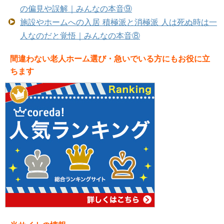
の偏見や誤解｜みんなの本音⑨
施設やホームへの入居 積極派と消極派 人は死ぬ時は一
人なのだと覚悟｜みんなの本音⑧
間違わない老人ホーム選び・急いでいる方にもお役に立
ちます