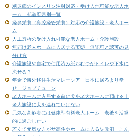
糖尿病のインスリン注射対応・受け入れ可能な老人ホ
ーム 都道府県別一覧
経鼻栄養（鼻腔経管栄養）対応の介護施設・老人ホー
ム
人工透析の受け入れ可能な老人ホーム・介護施設
無届け老人ホームに入居する実態 無認可と認可の見
分け方
介護施設や自宅で使用済み紙おむつがトイレや下水に
流せる？
年金で海外移住生活マレーシア 日本に居るより幸
せ ジョブチューン
老人ホームに入居する前に犬を老犬ホームに預ける｜
老人施設に犬を連れていけない
元気な高齢者には健康型有料老人ホーム 老後を活発
的に過ごしたい
若くて元気な方がサ高住やホームに入る失敗例 こん