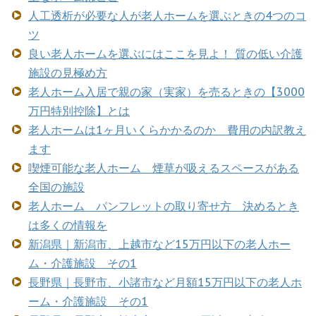
人工透析が必要な人が老人ホームを選ぶときの4つのコ
ツ
良い老人ホームを選ぶにはここを見よ！ 質の低い介護
施設の見極め方
老人ホーム入居で親の家（実家）を売るときの【3000
万円特別控除】とは
老人ホームは1ヶ月いくらかかるのか 費用の内訳教え
ます
喫煙可能な老人ホーム 煙草が吸えるスペースがある
全国の施設
老人ホーム パンフレットの取り寄せ方 決めるとき
は多くの情報を
新潟県｜新潟市、上越市など15万円以下の老人ホー
ム・介護施設 その1
長野県｜長野市、小諸市など月額15万円以下の老人ホ
ーム・介護施設 その1