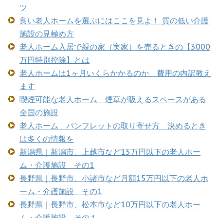
ツ
良い老人ホームを選ぶにはここを見よ！ 質の低い介護
施設の見極め方
老人ホーム入居で親の家（実家）を売るときの【3000
万円特別控除】とは
老人ホームは1ヶ月いくらかかるのか 費用の内訳教え
ます
喫煙可能な老人ホーム 煙草が吸えるスペースがある
全国の施設
老人ホーム パンフレットの取り寄せ方 決めるとき
は多くの情報を
新潟県｜新潟市、上越市など15万円以下の老人ホー
ム・介護施設 その1
長野県｜長野市、小諸市など月額15万円以下の老人ホ
ーム・介護施設 その1
長野県｜長野市、松本市など10万円以下の老人ホー
ム・介護施設 その１