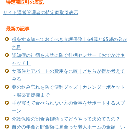
特定商取引の表記
サイト運営管理者の特定商取引表示
最新の記事
得をする知っておくべき介護保険｜64歳と65歳の分か
れ目
認知症の徘徊を未然に防ぐ徘徊センサー【おでかけキ
ャッチ】
サ高住とアパートの費用を比較｜どちらが得か考えて
みる
薬の飲み忘れを防ぐ便利グッズ｜カレンダーポケット
～服薬支援機まで
手が震えて食べられない方の食事をサポートするスプ
ーン
介護保険の割合負担額ってどうやって決めてるの？
自分の年金と貯金額に見合った老人ホームの金額 い