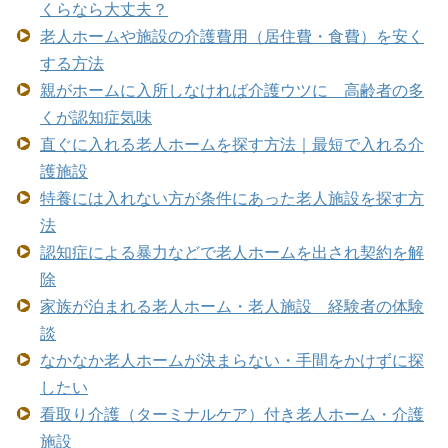
くらなら大丈夫？
老人ホームや施設の介護費用（居住費・食費）を安く
する方法
親がホームに入所しなければ介護ウツに 高齢者の多
くが認知症気味
直ぐに入れる老人ホームを探す方法｜最短で入れる介
護施設
特養には入れない方が条件にあった老人施設を探す方
法
認知症による暴力などで老人ホームを出され契約を解
除
家族が泊まれる老人ホーム・老人施設 経験者の体験
談
なかなか老人ホームが決まらない・手間をかけずに探
したい
看取り介護（ターミナルケア）付き老人ホーム・介護
施設