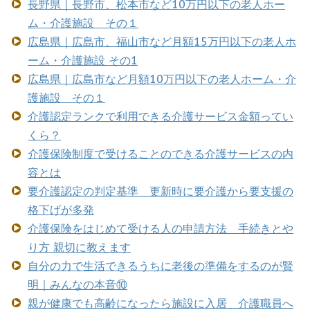
長野県｜長野市、松本市など10万円以下の老人ホー
ム・介護施設 その１
広島県｜広島市、福山市など月額15万円以下の老人ホ
ーム・介護施設 その1
広島県｜広島市など月額10万円以下の老人ホーム・介
護施設 その１
介護認定ランクで利用できる介護サービス金額ってい
くら？
介護保険制度で受けることのできる介護サービスの内
容とは
要介護認定の判定基準 更新時に要介護から要支援の
格下げが多発
介護保険をはじめて受ける人の申請方法 手続きとや
り方 親切に教えます
自分の力で生活できるうちに老後の準備をするのが賢
明｜みんなの本音⑩
親が健康でも高齢になったら施設に入居 介護職員へ