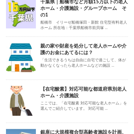
千葉県｜船橋市など月額15万以下の老人
ホーム・介護施設・グループホーム そ
の1
船橋市 イリーゼ船橋塚田・新館 住宅型有料老人
ホーム 所在地：千葉県船橋市前貝塚 ...
親の家や財産を処分して老人ホームや介
護のお金にあてるには？
「生活できるうちは自由に自宅で過ごして、体が
動かなくなったら老人ホームなどの施設 ...
【在宅酸素】対応可能な都道府県別老人
ホーム・介護施設
ここでは、「在宅酸素 対応可能な老人ホーム」を
選んでご紹介しています。 対応可能 ...
銀座に大規模複合型高齢者施設を計画、