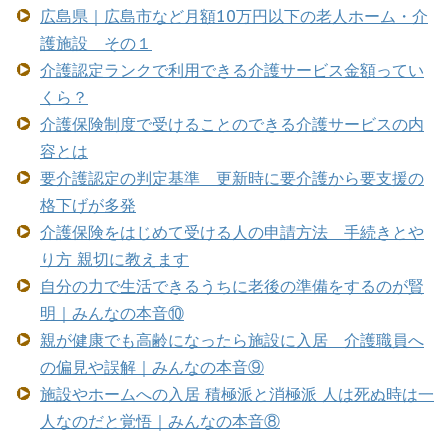
広島県｜広島市など月額10万円以下の老人ホーム・介
護施設 その１
介護認定ランクで利用できる介護サービス金額ってい
くら？
介護保険制度で受けることのできる介護サービスの内
容とは
要介護認定の判定基準 更新時に要介護から要支援の
格下げが多発
介護保険をはじめて受ける人の申請方法 手続きとや
り方 親切に教えます
自分の力で生活できるうちに老後の準備をするのが賢
明｜みんなの本音⑩
親が健康でも高齢になったら施設に入居 介護職員へ
の偏見や誤解｜みんなの本音⑨
施設やホームへの入居 積極派と消極派 人は死ぬ時は一
人なのだと覚悟｜みんなの本音⑧