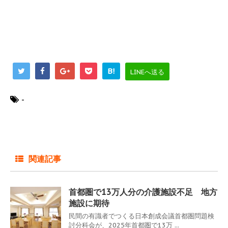
B!
LINEへ送る
-
関連記事
首都圏で13万人分の介護施設不足 地方
施設に期待
民間の有識者でつくる日本創成会議首都圏問題検
討分科会が、2025年首都圏で13万 ...