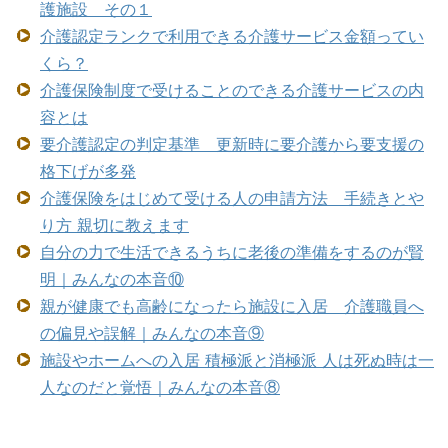
護施設 その１
介護認定ランクで利用できる介護サービス金額ってい
くら？
介護保険制度で受けることのできる介護サービスの内
容とは
要介護認定の判定基準 更新時に要介護から要支援の
格下げが多発
介護保険をはじめて受ける人の申請方法 手続きとや
り方 親切に教えます
自分の力で生活できるうちに老後の準備をするのが賢
明｜みんなの本音⑩
親が健康でも高齢になったら施設に入居 介護職員へ
の偏見や誤解｜みんなの本音⑨
施設やホームへの入居 積極派と消極派 人は死ぬ時は一
人なのだと覚悟｜みんなの本音⑧