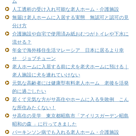
ム
人工透析の受け入れ可能な老人ホーム・介護施設
無届け老人ホームに入居する実態 無認可と認可の見
分け方
介護施設や自宅で使用済み紙おむつがトイレや下水に
流せる？
年金で海外移住生活マレーシア 日本に居るより幸
せ ジョブチューン
老人ホームに入居する前に犬を老犬ホームに預ける｜
老人施設に犬を連れていけない
元気な高齢者には健康型有料老人ホーム 老後を活発
的に過ごしたい
若くて元気な方がサ高住やホームに入る失敗例 こん
な所住みたくない！
サ高住の見学 東京都昭島市「アイリスガーデン昭島
昭和の森 」に行ってきました
パーキンソン病でも入れる老人ホーム・介護施設