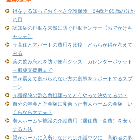
得をする知っておくべき介護保険｜64歳と65歳の分か
れ目
認知症の徘徊を未然に防ぐ徘徊センサー【おでかけキ
ャッチ】
サ高住とアパートの費用を比較｜どちらが得か考えて
みる
薬の飲み忘れを防ぐ便利グッズ｜カレンダーポケット
～服薬支援機まで
手が震えて食べられない方の食事をサポートするスプ
ーン
介護保険の割合負担額ってどうやって決めてるの？
自分の年金と貯金額に見合った老人ホームの金額 い
くらなら大丈夫？
老人ホームや施設の介護費用（居住費・食費）を安く
する方法
親がホームに入所しなければ介護ウツに 高齢者の多