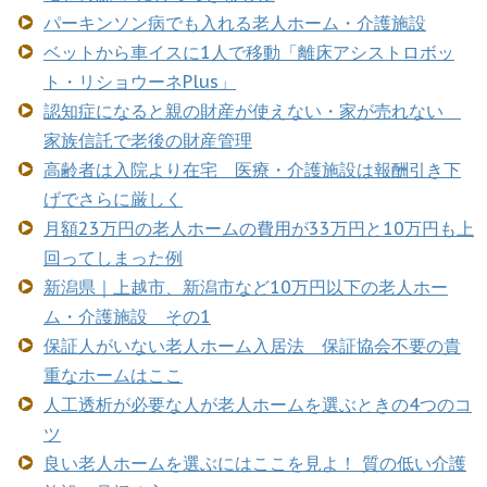
パーキンソン病でも入れる老人ホーム・介護施設
ベットから車イスに1人で移動「離床アシストロボッ
ト・リショウーネPlus」
認知症になると親の財産が使えない・家が売れない
家族信託で老後の財産管理
高齢者は入院より在宅 医療・介護施設は報酬引き下
げでさらに厳しく
月額23万円の老人ホームの費用が33万円と10万円も上
回ってしまった例
新潟県｜上越市、新潟市など10万円以下の老人ホー
ム・介護施設 その1
保証人がいない老人ホーム入居法 保証協会不要の貴
重なホームはここ
人工透析が必要な人が老人ホームを選ぶときの4つのコ
ツ
良い老人ホームを選ぶにはここを見よ！ 質の低い介護