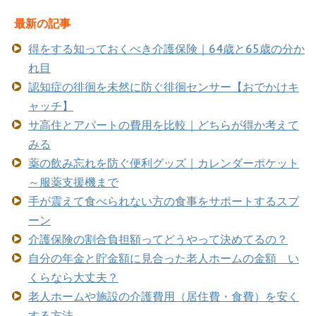
最新の記事
得をする知っておくべき介護保険｜64歳と65歳の分か
れ目
認知症の徘徊を未然に防ぐ徘徊センサー【おでかけキ
ャッチ】
サ高住とアパートの費用を比較｜どちらが得か考えて
みる
薬の飲み忘れを防ぐ便利グッズ｜カレンダーポケット
～服薬支援機まで
手が震えて食べられない方の食事をサポートするスプ
ーン
介護保険の割合負担額ってどうやって決めてるの？
自分の年金と貯金額に見合った老人ホームの金額 い
くらなら大丈夫？
老人ホームや施設の介護費用（居住費・食費）を安く
する方法