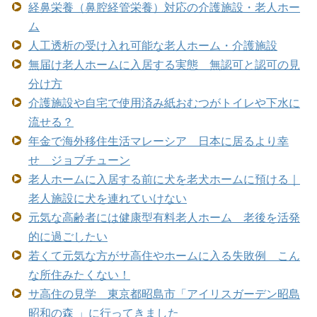
経鼻栄養（鼻腔経管栄養）対応の介護施設・老人ホー
ム
人工透析の受け入れ可能な老人ホーム・介護施設
無届け老人ホームに入居する実態 無認可と認可の見
分け方
介護施設や自宅で使用済み紙おむつがトイレや下水に
流せる？
年金で海外移住生活マレーシア 日本に居るより幸
せ ジョブチューン
老人ホームに入居する前に犬を老犬ホームに預ける｜
老人施設に犬を連れていけない
元気な高齢者には健康型有料老人ホーム 老後を活発
的に過ごしたい
若くて元気な方がサ高住やホームに入る失敗例 こん
な所住みたくない！
サ高住の見学 東京都昭島市「アイリスガーデン昭島
昭和の森 」に行ってきました