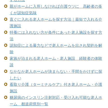
親がホームに入所しなければ介護ウツに 高齢者の多
くが認知症気味
直ぐに入れる老人ホームを探す方法｜最短で入れる介
護施設
特養には入れない方が条件にあった老人施設を探す方
法
認知症による暴力などで老人ホームを出され契約を解
除
家族が泊まれる老人ホーム・老人施設 経験者の体験
談
なかなか老人ホームが決まらない・手間をかけずに探
したい
看取り介護（ターミナルケア）付き老人ホーム・介護
施設
糖尿病のインスリン注射対応・受け入れ可能な老人ホ
ーム 都道府県別一覧