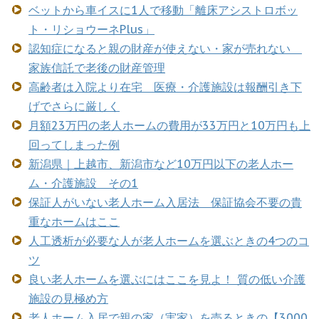
ベットから車イスに1人で移動「離床アシストロボッ
ト・リショウーネPlus」
認知症になると親の財産が使えない・家が売れない
家族信託で老後の財産管理
高齢者は入院より在宅 医療・介護施設は報酬引き下
げでさらに厳しく
月額23万円の老人ホームの費用が33万円と10万円も上
回ってしまった例
新潟県｜上越市、新潟市など10万円以下の老人ホー
ム・介護施設 その1
保証人がいない老人ホーム入居法 保証協会不要の貴
重なホームはここ
人工透析が必要な人が老人ホームを選ぶときの4つのコ
ツ
良い老人ホームを選ぶにはここを見よ！ 質の低い介護
施設の見極め方
老人ホーム入居で親の家（実家）を売るときの【3000