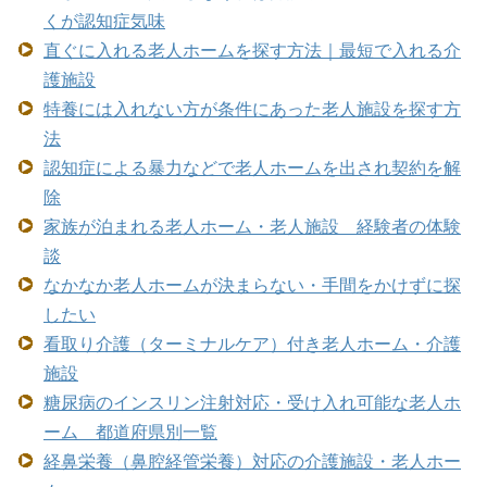
くが認知症気味
直ぐに入れる老人ホームを探す方法｜最短で入れる介
護施設
特養には入れない方が条件にあった老人施設を探す方
法
認知症による暴力などで老人ホームを出され契約を解
除
家族が泊まれる老人ホーム・老人施設 経験者の体験
談
なかなか老人ホームが決まらない・手間をかけずに探
したい
看取り介護（ターミナルケア）付き老人ホーム・介護
施設
糖尿病のインスリン注射対応・受け入れ可能な老人ホ
ーム 都道府県別一覧
経鼻栄養（鼻腔経管栄養）対応の介護施設・老人ホー