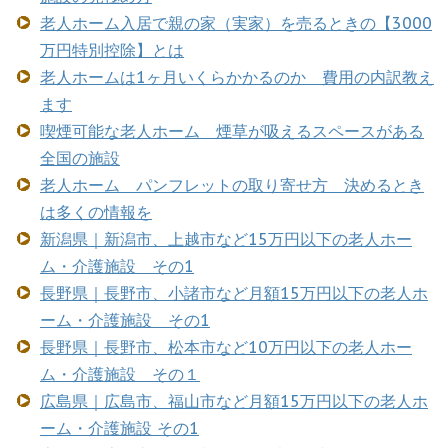
老人ホーム入居で親の家（実家）を売るときの【3000
万円特別控除】とは
老人ホームは1ヶ月いくらかかるのか 費用の内訳教え
ます
喫煙可能な老人ホーム 煙草が吸えるスペースがある
全国の施設
老人ホーム パンフレットの取り寄せ方 決めるとき
は多くの情報を
新潟県｜新潟市、上越市など15万円以下の老人ホー
ム・介護施設 その1
長野県｜長野市、小諸市など月額15万円以下の老人ホ
ーム・介護施設 その1
長野県｜長野市、松本市など10万円以下の老人ホー
ム・介護施設 その１
広島県｜広島市、福山市など月額15万円以下の老人ホ
ーム・介護施設 その1