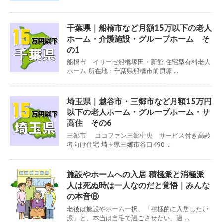
千葉県｜船橋市など月額15万以下の老人
ホーム・介護施設・グループホーム そ
の1
船橋市 イリーゼ船橋塚田・新館 住宅型有料老人
ホーム 所在地：千葉県船橋市前貝塚 ...
埼玉県｜越谷市・三郷市など月額15万円
以下の老人ホーム・グループホーム・サ
高住 その6
三郷市 ココファン三郷中央 サービス付き高齢
者向け住宅 埼玉県三郷市谷口490 ...
施設やホームへの入居 積極派と消極派
人は死ぬ時は一人なのだと覚悟｜みんな
の本音⑧
老後は施設やホーム一択、「積極的に入居したい
派」と、本当は自宅で過ごさせたい、過 ...