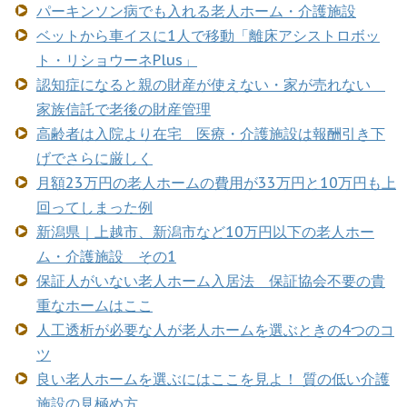
パーキンソン病でも入れる老人ホーム・介護施設
ベットから車イスに1人で移動「離床アシストロボッ
ト・リショウーネPlus」
認知症になると親の財産が使えない・家が売れない
家族信託で老後の財産管理
高齢者は入院より在宅 医療・介護施設は報酬引き下
げでさらに厳しく
月額23万円の老人ホームの費用が33万円と10万円も上
回ってしまった例
新潟県｜上越市、新潟市など10万円以下の老人ホー
ム・介護施設 その1
保証人がいない老人ホーム入居法 保証協会不要の貴
重なホームはここ
人工透析が必要な人が老人ホームを選ぶときの4つのコ
ツ
良い老人ホームを選ぶにはここを見よ！ 質の低い介護
施設の見極め方