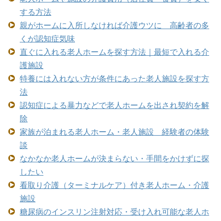
する方法
親がホームに入所しなければ介護ウツに 高齢者の多
くが認知症気味
直ぐに入れる老人ホームを探す方法｜最短で入れる介
護施設
特養には入れない方が条件にあった老人施設を探す方
法
認知症による暴力などで老人ホームを出され契約を解
除
家族が泊まれる老人ホーム・老人施設 経験者の体験
談
なかなか老人ホームが決まらない・手間をかけずに探
したい
看取り介護（ターミナルケア）付き老人ホーム・介護
施設
糖尿病のインスリン注射対応・受け入れ可能な老人ホ