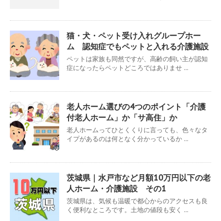
猫・犬・ペット受け入れグループホー
ム 認知症でもペットと入れる介護施設
ペットは家族も同然ですが、高齢の飼い主が認知
症になったらペットどころではありませ ...
老人ホーム選びの4つのポイント「介護
付老人ホーム」か「サ高住」か
老人ホームってひとくくりに言っても、色々なタ
イプがあるのは何となく分かっているか ...
茨城県｜水戸市など月額10万円以下の老
人ホーム・介護施設 その1
茨城県は、気候も温暖で都心からのアクセスも良
く便利なところです。土地の値段も安く ...