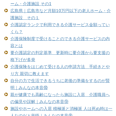
ーム・介護施設 その1
広島県｜広島市など月額10万円以下の老人ホーム・介
護施設 その１
介護認定ランクで利用できる介護サービス金額ってい
くら？
介護保険制度で受けることのできる介護サービスの内
容とは
要介護認定の判定基準 更新時に要介護から要支援の
格下げが多発
介護保険をはじめて受ける人の申請方法 手続きとや
り方 親切に教えます
自分の力で生活できるうちに老後の準備をするのが賢
明｜みんなの本音⑩
親が健康でも高齢になったら施設に入居 介護職員へ
の偏見や誤解｜みんなの本音⑨
施設やホームへの入居 積極派と消極派 人は死ぬ時は一
人なのだと覚悟｜みんなの本音⑧