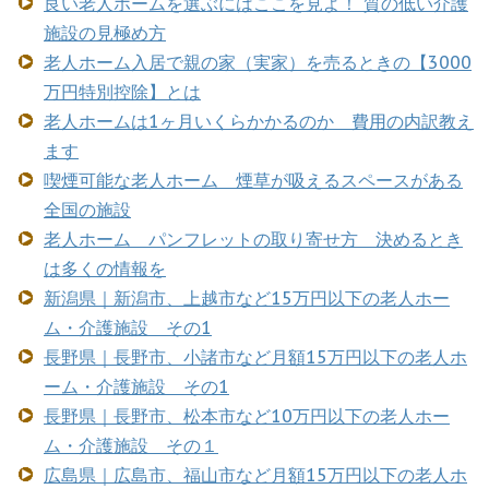
良い老人ホームを選ぶにはここを見よ！ 質の低い介護
施設の見極め方
老人ホーム入居で親の家（実家）を売るときの【3000
万円特別控除】とは
老人ホームは1ヶ月いくらかかるのか 費用の内訳教え
ます
喫煙可能な老人ホーム 煙草が吸えるスペースがある
全国の施設
老人ホーム パンフレットの取り寄せ方 決めるとき
は多くの情報を
新潟県｜新潟市、上越市など15万円以下の老人ホー
ム・介護施設 その1
長野県｜長野市、小諸市など月額15万円以下の老人ホ
ーム・介護施設 その1
長野県｜長野市、松本市など10万円以下の老人ホー
ム・介護施設 その１
広島県｜広島市、福山市など月額15万円以下の老人ホ