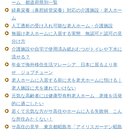
ーム 都道府県別一覧
経鼻栄養（鼻腔経管栄養）対応の介護施設・老人ホー
ム
人工透析の受け入れ可能な老人ホーム・介護施設
無届け老人ホームに入居する実態 無認可と認可の見
分け方
介護施設や自宅で使用済み紙おむつがトイレや下水に
流せる？
年金で海外移住生活マレーシア 日本に居るより幸
せ ジョブチューン
老人ホームに入居する前に犬を老犬ホームに預ける｜
老人施設に犬を連れていけない
元気な高齢者には健康型有料老人ホーム 老後を活発
的に過ごしたい
若くて元気な方がサ高住やホームに入る失敗例 こん
な所住みたくない！
サ高住の見学 東京都昭島市「アイリスガーデン昭島