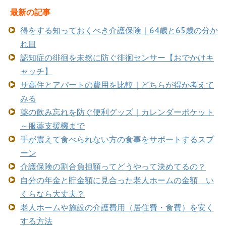
最新の記事
得をする知っておくべき介護保険｜64歳と65歳の分か
れ目
認知症の徘徊を未然に防ぐ徘徊センサー【おでかけキ
ャッチ】
サ高住とアパートの費用を比較｜どちらが得か考えて
みる
薬の飲み忘れを防ぐ便利グッズ｜カレンダーポケット
～服薬支援機まで
手が震えて食べられない方の食事をサポートするスプ
ーン
介護保険の割合負担額ってどうやって決めてるの？
自分の年金と貯金額に見合った老人ホームの金額 い
くらなら大丈夫？
老人ホームや施設の介護費用（居住費・食費）を安く
する方法