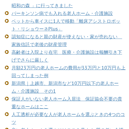
昭和の森 」に行ってきました
パーキンソン病でも入れる老人ホーム・介護施設
ベットから車イスに1人で移動「離床アシストロボッ
ト・リショウーネPlus」
認知症になると親の財産が使えない・家が売れない
家族信託で老後の財産管理
高齢者は入院より在宅 医療・介護施設は報酬引き下
げでさらに厳しく
月額23万円の老人ホームの費用が33万円と10万円も上
回ってしまった例
新潟県｜上越市、新潟市など10万円以下の老人ホー
ム・介護施設 その1
保証人がいない老人ホーム入居法 保証協会不要の貴
重なホームはここ
人工透析が必要な人が老人ホームを選ぶときの4つのコ
ツ