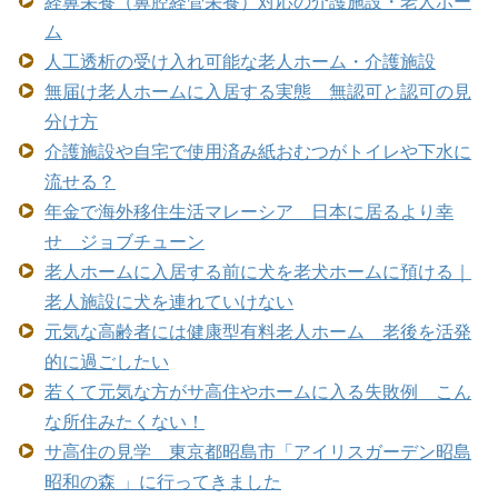
経鼻栄養（鼻腔経管栄養）対応の介護施設・老人ホー
ム
人工透析の受け入れ可能な老人ホーム・介護施設
無届け老人ホームに入居する実態 無認可と認可の見
分け方
介護施設や自宅で使用済み紙おむつがトイレや下水に
流せる？
年金で海外移住生活マレーシア 日本に居るより幸
せ ジョブチューン
老人ホームに入居する前に犬を老犬ホームに預ける｜
老人施設に犬を連れていけない
元気な高齢者には健康型有料老人ホーム 老後を活発
的に過ごしたい
若くて元気な方がサ高住やホームに入る失敗例 こん
な所住みたくない！
サ高住の見学 東京都昭島市「アイリスガーデン昭島
昭和の森 」に行ってきました