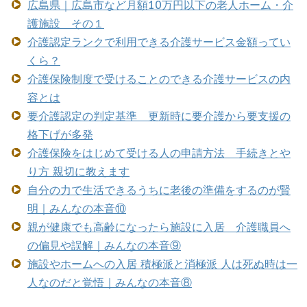
広島県｜広島市など月額10万円以下の老人ホーム・介
護施設 その１
介護認定ランクで利用できる介護サービス金額ってい
くら？
介護保険制度で受けることのできる介護サービスの内
容とは
要介護認定の判定基準 更新時に要介護から要支援の
格下げが多発
介護保険をはじめて受ける人の申請方法 手続きとや
り方 親切に教えます
自分の力で生活できるうちに老後の準備をするのが賢
明｜みんなの本音⑩
親が健康でも高齢になったら施設に入居 介護職員へ
の偏見や誤解｜みんなの本音⑨
施設やホームへの入居 積極派と消極派 人は死ぬ時は一
人なのだと覚悟｜みんなの本音⑧