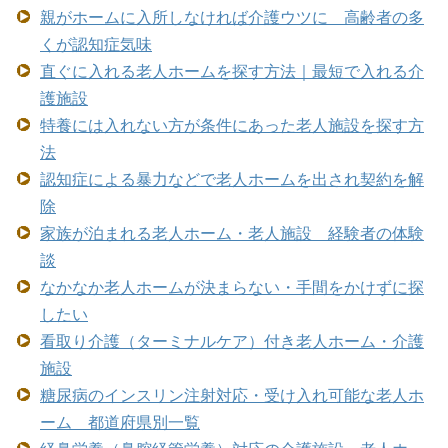
親がホームに入所しなければ介護ウツに 高齢者の多
くが認知症気味
直ぐに入れる老人ホームを探す方法｜最短で入れる介
護施設
特養には入れない方が条件にあった老人施設を探す方
法
認知症による暴力などで老人ホームを出され契約を解
除
家族が泊まれる老人ホーム・老人施設 経験者の体験
談
なかなか老人ホームが決まらない・手間をかけずに探
したい
看取り介護（ターミナルケア）付き老人ホーム・介護
施設
糖尿病のインスリン注射対応・受け入れ可能な老人ホ
ーム 都道府県別一覧