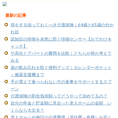
最新の記事
得をする知っておくべき介護保険｜64歳と65歳の分か
れ目
認知症の徘徊を未然に防ぐ徘徊センサー【おでかけキ
ャッチ】
サ高住とアパートの費用を比較｜どちらが得か考えて
みる
薬の飲み忘れを防ぐ便利グッズ｜カレンダーポケット
～服薬支援機まで
手が震えて食べられない方の食事をサポートするスプ
ーン
介護保険の割合負担額ってどうやって決めてるの？
自分の年金と貯金額に見合った老人ホームの金額 い
くらなら大丈夫？
老人ホームや施設の介護費用（居住費・食費）を安く