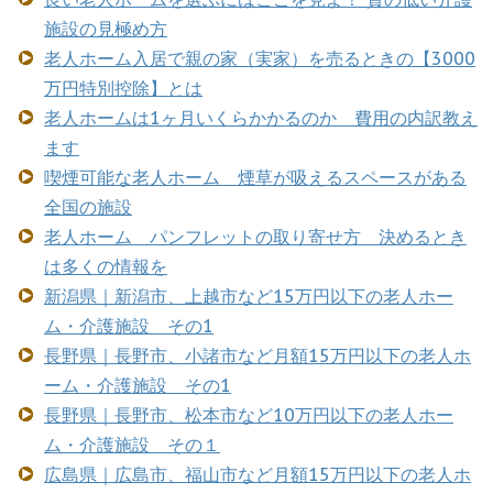
施設の見極め方
老人ホーム入居で親の家（実家）を売るときの【3000
万円特別控除】とは
老人ホームは1ヶ月いくらかかるのか 費用の内訳教え
ます
喫煙可能な老人ホーム 煙草が吸えるスペースがある
全国の施設
老人ホーム パンフレットの取り寄せ方 決めるとき
は多くの情報を
新潟県｜新潟市、上越市など15万円以下の老人ホー
ム・介護施設 その1
長野県｜長野市、小諸市など月額15万円以下の老人ホ
ーム・介護施設 その1
長野県｜長野市、松本市など10万円以下の老人ホー
ム・介護施設 その１
広島県｜広島市、福山市など月額15万円以下の老人ホ