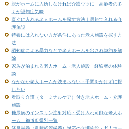
親がホームに入所しなければ介護ウツに 高齢者の多
くが認知症気味
直ぐに入れる老人ホームを探す方法｜最短で入れる介
護施設
特養には入れない方が条件にあった老人施設を探す方
法
認知症による暴力などで老人ホームを出され契約を解
除
家族が泊まれる老人ホーム・老人施設 経験者の体験
談
なかなか老人ホームが決まらない・手間をかけずに探
したい
看取り介護（ターミナルケア）付き老人ホーム・介護
施設
糖尿病のインスリン注射対応・受け入れ可能な老人ホ
ーム 都道府県別一覧
経鼻栄養（鼻腔経管栄養）対応の介護施設・老人ホー