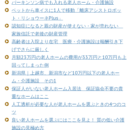
パーキンソン病でも入れる老人ホーム・介護施設
ベットから車イスに1人で移動「離床アシストロボッ
ト・リショウーネPlus」
認知症になると親の財産が使えない・家が売れない
家族信託で老後の財産管理
高齢者は入院より在宅 医療・介護施設は報酬引き下
げでさらに厳しく
月額23万円の老人ホームの費用が33万円と10万円も上
回ってしまった例
新潟県｜上越市、新潟市など10万円以下の老人ホー
ム・介護施設 その1
保証人がいない老人ホーム入居法 保証協会不要の貴
重なホームはここ
人工透析が必要な人が老人ホームを選ぶときの4つのコ
ツ
良い老人ホームを選ぶにはここを見よ！ 質の低い介護
施設の見極め方