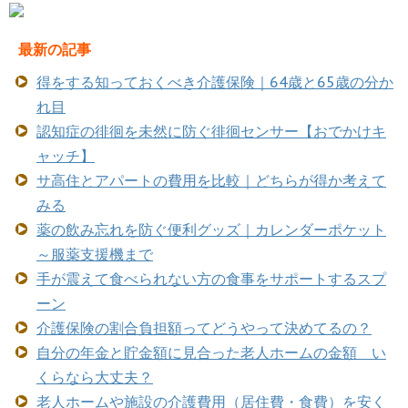
最新の記事
得をする知っておくべき介護保険｜64歳と65歳の分か
れ目
認知症の徘徊を未然に防ぐ徘徊センサー【おでかけキ
ャッチ】
サ高住とアパートの費用を比較｜どちらが得か考えて
みる
薬の飲み忘れを防ぐ便利グッズ｜カレンダーポケット
～服薬支援機まで
手が震えて食べられない方の食事をサポートするスプ
ーン
介護保険の割合負担額ってどうやって決めてるの？
自分の年金と貯金額に見合った老人ホームの金額 い
くらなら大丈夫？
老人ホームや施設の介護費用（居住費・食費）を安く