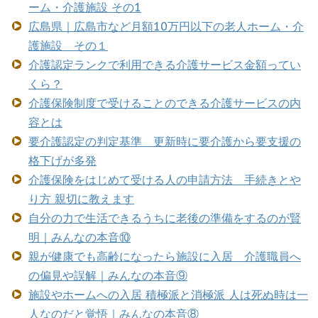
ーム・介護施設 その1
広島県｜広島市など月額10万円以下の老人ホーム・介
護施設 その１
介護認定ランクで利用できる介護サービス金額ってい
くら？
介護保険制度で受けることのできる介護サービスの内
容とは
要介護認定の判定基準 更新時に要介護から要支援の
格下げが多発
介護保険をはじめて受ける人の申請方法 手続きとや
り方 親切に教えます
自分の力で生活できるうちに老後の準備をするのが賢
明｜みんなの本音⑩
親が健康でも高齢になったら施設に入居 介護職員へ
の偏見や誤解｜みんなの本音⑨
施設やホームへの入居 積極派と消極派 人は死ぬ時は一
人なのだと覚悟｜みんなの本音⑧