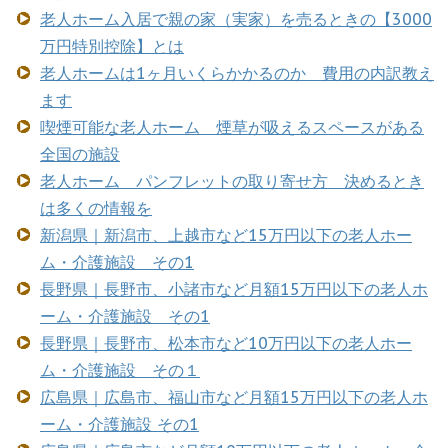
老人ホーム入居で親の家（実家）を売るときの【3000
万円特別控除】とは
老人ホームは1ヶ月いくらかかるのか 費用の内訳教え
ます
喫煙可能な老人ホーム 煙草が吸えるスペースがある
全国の施設
老人ホーム パンフレットの取り寄せ方 決めるとき
は多くの情報を
新潟県｜新潟市、上越市など15万円以下の老人ホー
ム・介護施設 その1
長野県｜長野市、小諸市など月額15万円以下の老人ホ
ーム・介護施設 その1
長野県｜長野市、松本市など10万円以下の老人ホー
ム・介護施設 その１
広島県｜広島市、福山市など月額15万円以下の老人ホ
ーム・介護施設 その1