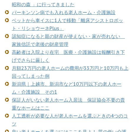
昭和の森 」に行ってきました
パーキンソン病でも入れる老人ホーム・介護施設
ベットから車イスに1人で移動「離床アシストロボッ
ト・リショウーネPlus」
認知症になると親の財産が使えない・家が売れない
家族信託で老後の財産管理
高齢者は入院より在宅 医療・介護施設は報酬引き下
げでさらに厳しく
月額23万円の老人ホームの費用が33万円と10万円も上
回ってしまった例
新潟県｜上越市、新潟市など10万円以下の老人ホー
ム・介護施設 その1
保証人がいない老人ホーム入居法 保証協会不要の貴
重なホームはここ
人工透析が必要な人が老人ホームを選ぶときの4つのコ
ツ
良い老人ホームを選ぶにはここを見よ！ 質の低い介護