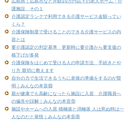
広島県｜広島市など月額10万円以下の老人ホーム・介
護施設 その１
介護認定ランクで利用できる介護サービス金額ってい
くら？
介護保険制度で受けることのできる介護サービスの内
容とは
要介護認定の判定基準 更新時に要介護から要支援の
格下げが多発
介護保険をはじめて受ける人の申請方法 手続きとや
り方 親切に教えます
自分の力で生活できるうちに老後の準備をするのが賢
明｜みんなの本音⑩
親が健康でも高齢になったら施設に入居 介護職員へ
の偏見や誤解｜みんなの本音⑨
施設やホームへの入居 積極派と消極派 人は死ぬ時は一
人なのだと覚悟｜みんなの本音⑧