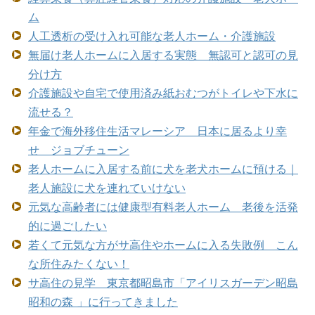
ム
人工透析の受け入れ可能な老人ホーム・介護施設
無届け老人ホームに入居する実態 無認可と認可の見
分け方
介護施設や自宅で使用済み紙おむつがトイレや下水に
流せる？
年金で海外移住生活マレーシア 日本に居るより幸
せ ジョブチューン
老人ホームに入居する前に犬を老犬ホームに預ける｜
老人施設に犬を連れていけない
元気な高齢者には健康型有料老人ホーム 老後を活発
的に過ごしたい
若くて元気な方がサ高住やホームに入る失敗例 こん
な所住みたくない！
サ高住の見学 東京都昭島市「アイリスガーデン昭島
昭和の森 」に行ってきました