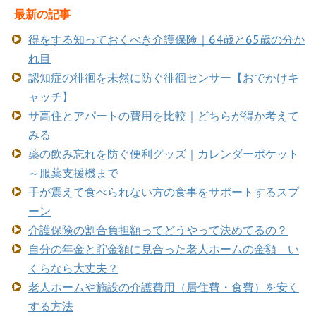
最新の記事
得をする知っておくべき介護保険｜64歳と65歳の分か
れ目
認知症の徘徊を未然に防ぐ徘徊センサー【おでかけキ
ャッチ】
サ高住とアパートの費用を比較｜どちらが得か考えて
みる
薬の飲み忘れを防ぐ便利グッズ｜カレンダーポケット
～服薬支援機まで
手が震えて食べられない方の食事をサポートするスプ
ーン
介護保険の割合負担額ってどうやって決めてるの？
自分の年金と貯金額に見合った老人ホームの金額 い
くらなら大丈夫？
老人ホームや施設の介護費用（居住費・食費）を安く
する方法