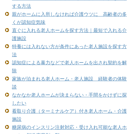
する方法
親がホームに入所しなければ介護ウツに 高齢者の多
くが認知症気味
直ぐに入れる老人ホームを探す方法｜最短で入れる介
護施設
特養には入れない方が条件にあった老人施設を探す方
法
認知症による暴力などで老人ホームを出され契約を解
除
家族が泊まれる老人ホーム・老人施設 経験者の体験
談
なかなか老人ホームが決まらない・手間をかけずに探
したい
看取り介護（ターミナルケア）付き老人ホーム・介護
施設
糖尿病のインスリン注射対応・受け入れ可能な老人ホ