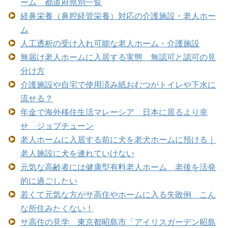
ーム 都道府県別一覧
経鼻栄養（鼻腔経管栄養）対応の介護施設・老人ホー
ム
人工透析の受け入れ可能な老人ホーム・介護施設
無届け老人ホームに入居する実態 無認可と認可の見
分け方
介護施設や自宅で使用済み紙おむつがトイレや下水に
流せる？
年金で海外移住生活マレーシア 日本に居るより幸
せ ジョブチューン
老人ホームに入居する前に犬を老犬ホームに預ける｜
老人施設に犬を連れていけない
元気な高齢者には健康型有料老人ホーム 老後を活発
的に過ごしたい
若くて元気な方がサ高住やホームに入る失敗例 こん
な所住みたくない！
サ高住の見学 東京都昭島市「アイリスガーデン昭島