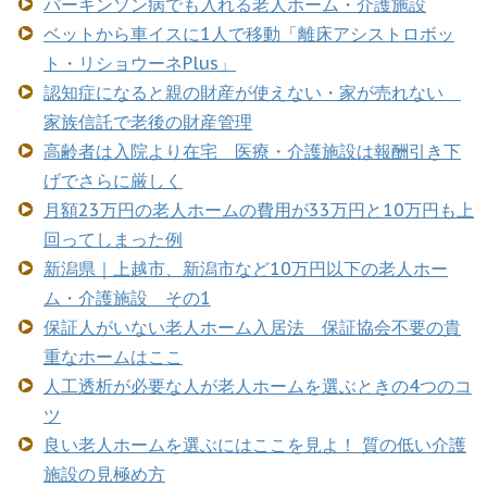
パーキンソン病でも入れる老人ホーム・介護施設
ベットから車イスに1人で移動「離床アシストロボッ
ト・リショウーネPlus」
認知症になると親の財産が使えない・家が売れない
家族信託で老後の財産管理
高齢者は入院より在宅 医療・介護施設は報酬引き下
げでさらに厳しく
月額23万円の老人ホームの費用が33万円と10万円も上
回ってしまった例
新潟県｜上越市、新潟市など10万円以下の老人ホー
ム・介護施設 その1
保証人がいない老人ホーム入居法 保証協会不要の貴
重なホームはここ
人工透析が必要な人が老人ホームを選ぶときの4つのコ
ツ
良い老人ホームを選ぶにはここを見よ！ 質の低い介護
施設の見極め方