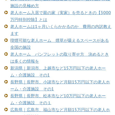
施設の見極め方
老人ホーム入居で親の家（実家）を売るときの【3000
万円特別控除】とは
老人ホームは1ヶ月いくらかかるのか 費用の内訳教え
ます
喫煙可能な老人ホーム 煙草が吸えるスペースがある
全国の施設
老人ホーム パンフレットの取り寄せ方 決めるとき
は多くの情報を
新潟県｜新潟市、上越市など15万円以下の老人ホー
ム・介護施設 その1
長野県｜長野市、小諸市など月額15万円以下の老人ホ
ーム・介護施設 その1
長野県｜長野市、松本市など10万円以下の老人ホー
ム・介護施設 その１
広島県｜広島市、福山市など月額15万円以下の老人ホ