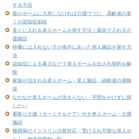
する方法
親がホームに入所しなければ介護ウツに 高齢者の多
くが認知症気味
直ぐに入れる老人ホームを探す方法｜最短で入れる介
護施設
特養には入れない方が条件にあった老人施設を探す方
法
認知症による暴力などで老人ホームを出され契約を解
除
家族が泊まれる老人ホーム・老人施設 経験者の体験
談
なかなか老人ホームが決まらない・手間をかけずに探
したい
看取り介護（ターミナルケア）付き老人ホーム・介護
施設
糖尿病のインスリン注射対応・受け入れ可能な老人ホ
ーム 都道府県別一覧