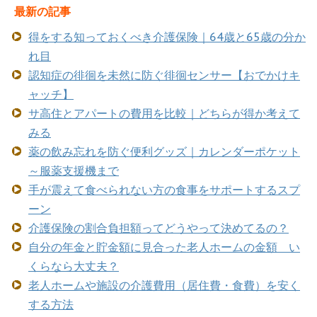
最新の記事
得をする知っておくべき介護保険｜64歳と65歳の分か
れ目
認知症の徘徊を未然に防ぐ徘徊センサー【おでかけキ
ャッチ】
サ高住とアパートの費用を比較｜どちらが得か考えて
みる
薬の飲み忘れを防ぐ便利グッズ｜カレンダーポケット
～服薬支援機まで
手が震えて食べられない方の食事をサポートするスプ
ーン
介護保険の割合負担額ってどうやって決めてるの？
自分の年金と貯金額に見合った老人ホームの金額 い
くらなら大丈夫？
老人ホームや施設の介護費用（居住費・食費）を安く
する方法