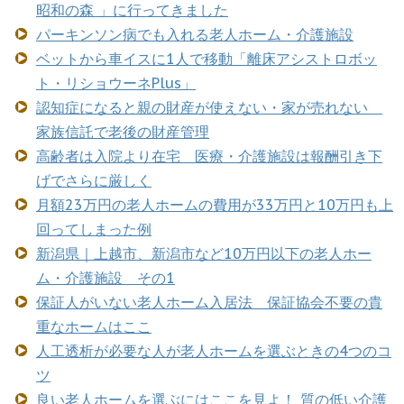
昭和の森 」に行ってきました
パーキンソン病でも入れる老人ホーム・介護施設
ベットから車イスに1人で移動「離床アシストロボッ
ト・リショウーネPlus」
認知症になると親の財産が使えない・家が売れない
家族信託で老後の財産管理
高齢者は入院より在宅 医療・介護施設は報酬引き下
げでさらに厳しく
月額23万円の老人ホームの費用が33万円と10万円も上
回ってしまった例
新潟県｜上越市、新潟市など10万円以下の老人ホー
ム・介護施設 その1
保証人がいない老人ホーム入居法 保証協会不要の貴
重なホームはここ
人工透析が必要な人が老人ホームを選ぶときの4つのコ
ツ
良い老人ホームを選ぶにはここを見よ！ 質の低い介護