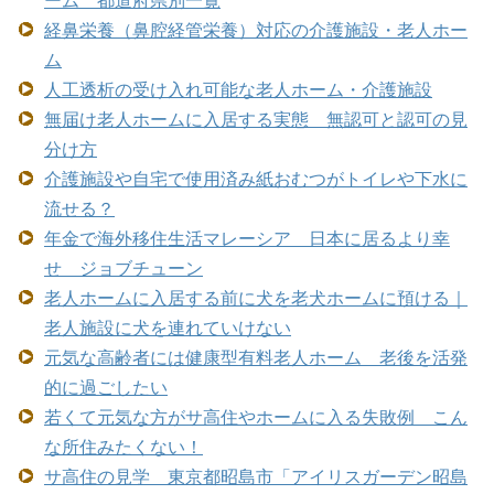
経鼻栄養（鼻腔経管栄養）対応の介護施設・老人ホー
ム
人工透析の受け入れ可能な老人ホーム・介護施設
無届け老人ホームに入居する実態 無認可と認可の見
分け方
介護施設や自宅で使用済み紙おむつがトイレや下水に
流せる？
年金で海外移住生活マレーシア 日本に居るより幸
せ ジョブチューン
老人ホームに入居する前に犬を老犬ホームに預ける｜
老人施設に犬を連れていけない
元気な高齢者には健康型有料老人ホーム 老後を活発
的に過ごしたい
若くて元気な方がサ高住やホームに入る失敗例 こん
な所住みたくない！
サ高住の見学 東京都昭島市「アイリスガーデン昭島