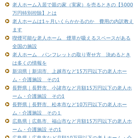
老人ホーム入居で親の家（実家）を売るときの【3000
万円特別控除】とは
老人ホームは1ヶ月いくらかかるのか 費用の内訳教え
ます
喫煙可能な老人ホーム 煙草が吸えるスペースがある
全国の施設
老人ホーム パンフレットの取り寄せ方 決めるとき
は多くの情報を
新潟県｜新潟市、上越市など15万円以下の老人ホー
ム・介護施設 その1
長野県｜長野市、小諸市など月額15万円以下の老人ホ
ーム・介護施設 その1
長野県｜長野市、松本市など10万円以下の老人ホー
ム・介護施設 その１
広島県｜広島市、福山市など月額15万円以下の老人ホ
ーム・介護施設 その1
広島県｜広島市など月額10万円以下の老人ホーム・介