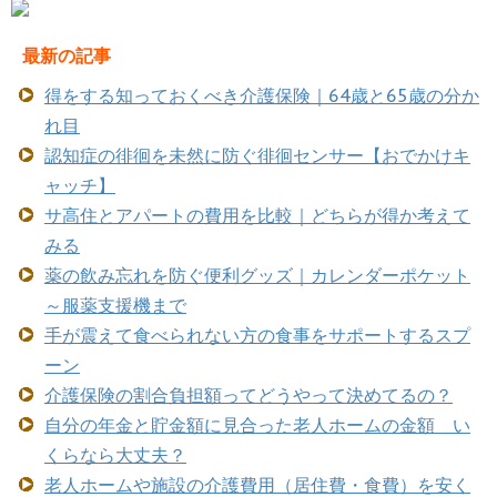
最新の記事
得をする知っておくべき介護保険｜64歳と65歳の分か
れ目
認知症の徘徊を未然に防ぐ徘徊センサー【おでかけキ
ャッチ】
サ高住とアパートの費用を比較｜どちらが得か考えて
みる
薬の飲み忘れを防ぐ便利グッズ｜カレンダーポケット
～服薬支援機まで
手が震えて食べられない方の食事をサポートするスプ
ーン
介護保険の割合負担額ってどうやって決めてるの？
自分の年金と貯金額に見合った老人ホームの金額 い
くらなら大丈夫？
老人ホームや施設の介護費用（居住費・食費）を安く