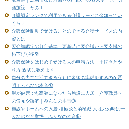
護施設 その１
介護認定ランクで利用できる介護サービス金額ってい
くら？
介護保険制度で受けることのできる介護サービスの内
容とは
要介護認定の判定基準 更新時に要介護から要支援の
格下げが多発
介護保険をはじめて受ける人の申請方法 手続きとや
り方 親切に教えます
自分の力で生活できるうちに老後の準備をするのが賢
明｜みんなの本音⑩
親が健康でも高齢になったら施設に入居 介護職員へ
の偏見や誤解｜みんなの本音⑨
施設やホームへの入居 積極派と消極派 人は死ぬ時は一
人なのだと覚悟｜みんなの本音⑧