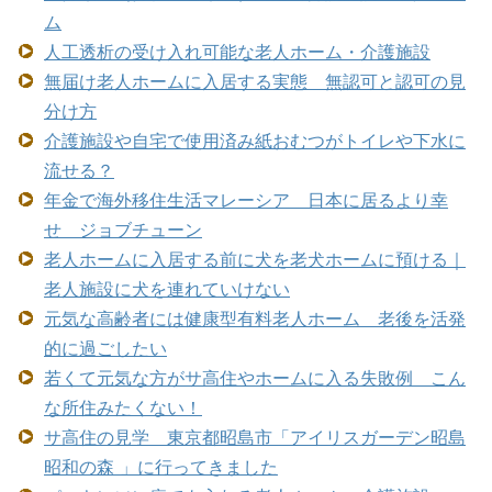
ム
人工透析の受け入れ可能な老人ホーム・介護施設
無届け老人ホームに入居する実態 無認可と認可の見
分け方
介護施設や自宅で使用済み紙おむつがトイレや下水に
流せる？
年金で海外移住生活マレーシア 日本に居るより幸
せ ジョブチューン
老人ホームに入居する前に犬を老犬ホームに預ける｜
老人施設に犬を連れていけない
元気な高齢者には健康型有料老人ホーム 老後を活発
的に過ごしたい
若くて元気な方がサ高住やホームに入る失敗例 こん
な所住みたくない！
サ高住の見学 東京都昭島市「アイリスガーデン昭島
昭和の森 」に行ってきました