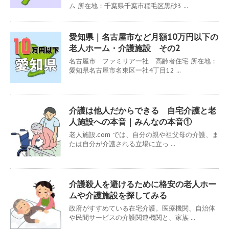
ム 所在地：千葉県千葉市稲毛区黒砂3 ...
愛知県｜名古屋市など月額10万円以下の
老人ホーム・介護施設 その2
名古屋市 ファミリア一社 高齢者住宅 所在地：
愛知県名古屋市名東区一社4丁目12 ...
介護は他人だからできる 自宅介護と老
人施設への本音｜みんなの本音①
老人施設.com では、自分の親や祖父母の介護、ま
たは自分が介護される立場に立っ ...
介護殺人を避けるために格安の老人ホー
ムや介護施設を探してみる
政府がすすめている在宅介護。医療機関、自治体
や民間サービスの介護関連機関と、家族 ...