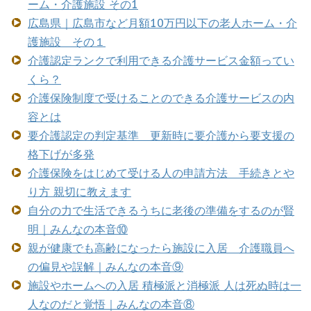
ーム・介護施設 その1
広島県｜広島市など月額10万円以下の老人ホーム・介
護施設 その１
介護認定ランクで利用できる介護サービス金額ってい
くら？
介護保険制度で受けることのできる介護サービスの内
容とは
要介護認定の判定基準 更新時に要介護から要支援の
格下げが多発
介護保険をはじめて受ける人の申請方法 手続きとや
り方 親切に教えます
自分の力で生活できるうちに老後の準備をするのが賢
明｜みんなの本音⑩
親が健康でも高齢になったら施設に入居 介護職員へ
の偏見や誤解｜みんなの本音⑨
施設やホームへの入居 積極派と消極派 人は死ぬ時は一
人なのだと覚悟｜みんなの本音⑧