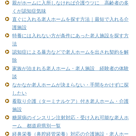
親がホームに入所しなければ介護ウツに 高齢者の多
くが認知症気味
直ぐに入れる老人ホームを探す方法｜最短で入れる介
護施設
特養には入れない方が条件にあった老人施設を探す方
法
認知症による暴力などで老人ホームを出され契約を解
除
家族が泊まれる老人ホーム・老人施設 経験者の体験
談
なかなか老人ホームが決まらない・手間をかけずに探
したい
看取り介護（ターミナルケア）付き老人ホーム・介護
施設
糖尿病のインスリン注射対応・受け入れ可能な老人ホ
ーム 都道府県別一覧
経鼻栄養（鼻腔経管栄養）対応の介護施設・老人ホー