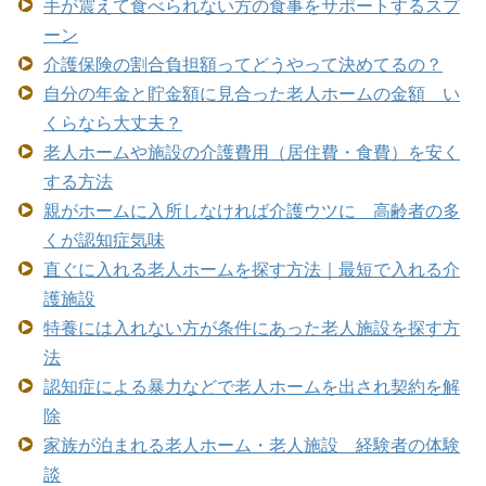
手が震えて食べられない方の食事をサポートするスプ
ーン
介護保険の割合負担額ってどうやって決めてるの？
自分の年金と貯金額に見合った老人ホームの金額 い
くらなら大丈夫？
老人ホームや施設の介護費用（居住費・食費）を安く
する方法
親がホームに入所しなければ介護ウツに 高齢者の多
くが認知症気味
直ぐに入れる老人ホームを探す方法｜最短で入れる介
護施設
特養には入れない方が条件にあった老人施設を探す方
法
認知症による暴力などで老人ホームを出され契約を解
除
家族が泊まれる老人ホーム・老人施設 経験者の体験
談