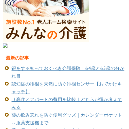
最新の記事
得をする知っておくべき介護保険｜64歳と65歳の分か
れ目
認知症の徘徊を未然に防ぐ徘徊センサー【おでかけキ
ャッチ】
サ高住とアパートの費用を比較｜どちらが得か考えて
みる
薬の飲み忘れを防ぐ便利グッズ｜カレンダーポケット
～服薬支援機まで