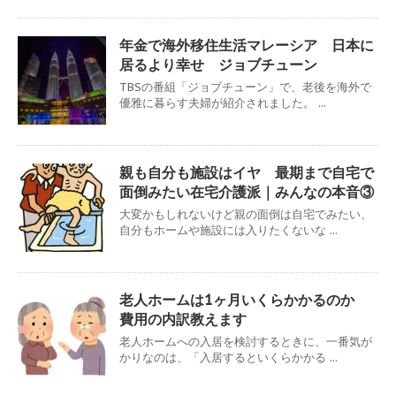
年金で海外移住生活マレーシア 日本に
居るより幸せ ジョブチューン
TBSの番組「ジョブチューン」で、老後を海外で
優雅に暮らす夫婦が紹介されました。 ...
親も自分も施設はイヤ 最期まで自宅で
面倒みたい在宅介護派｜みんなの本音③
大変かもしれないけど親の面倒は自宅でみたい、
自分もホームや施設には入りたくないな ...
老人ホームは1ヶ月いくらかかるのか
費用の内訳教えます
老人ホームへの入居を検討するときに、一番気が
かりなのは、「入居するといくらかかる ...