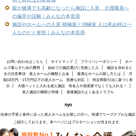
親が健康でも高齢になったら施設に入居 介護職員へ
の偏見や誤解｜みんなの本音⑨
施設やホームへの入居 積極派と消極派 人は死ぬ時は一
人なのだと覚悟｜みんなの本音⑧
お問い合わせはこちら
サイトマップ
プライバシーポリシー
ホー
ムで暮らすための費用
始めての施設選びに失敗した人
施設を決めると
きの注意事項 老人ホームの種類とお金
最適なホームの探し方とは
月
額10万円・15万円以下の老人ホーム 医療も対応
特定商取引法に基づく表
示
犬猫ペットと入れる老人施設 有名人や資産家でなくても入れる！
老人施設の種類と特徴
老後施設のよくあるトラブル
nyo
ご自身の予算と条件に合った老人ホームをお探しの方へ。快適でリーズナブルな施設
ご紹介しております。本ページにはプロモーションが含まれます。