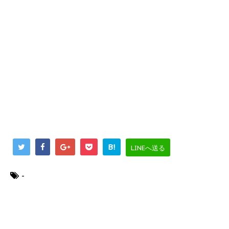
B!
LINEへ送る
-