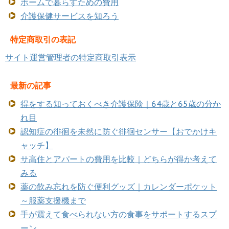
ホームで暮らすための費用
介護保健サービスを知ろう
特定商取引の表記
サイト運営管理者の特定商取引表示
最新の記事
得をする知っておくべき介護保険｜64歳と65歳の分か
れ目
認知症の徘徊を未然に防ぐ徘徊センサー【おでかけキ
ャッチ】
サ高住とアパートの費用を比較｜どちらが得か考えて
みる
薬の飲み忘れを防ぐ便利グッズ｜カレンダーポケット
～服薬支援機まで
手が震えて食べられない方の食事をサポートするスプ
ーン