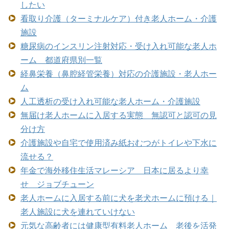
したい
看取り介護（ターミナルケア）付き老人ホーム・介護
施設
糖尿病のインスリン注射対応・受け入れ可能な老人ホ
ーム 都道府県別一覧
経鼻栄養（鼻腔経管栄養）対応の介護施設・老人ホー
ム
人工透析の受け入れ可能な老人ホーム・介護施設
無届け老人ホームに入居する実態 無認可と認可の見
分け方
介護施設や自宅で使用済み紙おむつがトイレや下水に
流せる？
年金で海外移住生活マレーシア 日本に居るより幸
せ ジョブチューン
老人ホームに入居する前に犬を老犬ホームに預ける｜
老人施設に犬を連れていけない
元気な高齢者には健康型有料老人ホーム 老後を活発