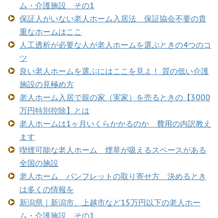
ム・介護施設 その1
保証人がいない老人ホーム入居法 保証協会不要の貴
重なホームはここ
人工透析が必要な人が老人ホームを選ぶときの4つのコ
ツ
良い老人ホームを選ぶにはここを見よ！ 質の低い介護
施設の見極め方
老人ホーム入居で親の家（実家）を売るときの【3000
万円特別控除】とは
老人ホームは1ヶ月いくらかかるのか 費用の内訳教え
ます
喫煙可能な老人ホーム 煙草が吸えるスペースがある
全国の施設
老人ホーム パンフレットの取り寄せ方 決めるとき
は多くの情報を
新潟県｜新潟市、上越市など15万円以下の老人ホー
ム・介護施設 その1