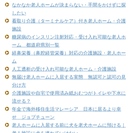
なかなか老人ホームが決まらない・手間をかけずに探
したい
看取り介護（ターミナルケア）付き老人ホーム・介護
施設
糖尿病のインスリン注射対応・受け入れ可能な老人ホ
ーム 都道府県別一覧
経鼻栄養（鼻腔経管栄養）対応の介護施設・老人ホー
ム
人工透析の受け入れ可能な老人ホーム・介護施設
無届け老人ホームに入居する実態 無認可と認可の見
分け方
介護施設や自宅で使用済み紙おむつがトイレや下水に
流せる？
年金で海外移住生活マレーシア 日本に居るより幸
せ ジョブチューン
老人ホームに入居する前に犬を老犬ホームに預ける｜
老人施設に犬を連れていけない