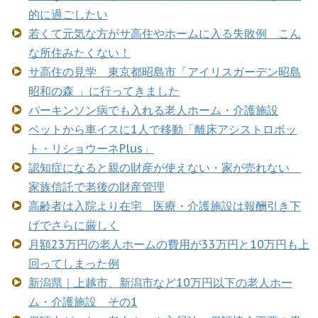
的に過ごしたい
若くて元気な方がサ高住やホームに入る失敗例 こん
な所住みたくない！
サ高住の見学 東京都昭島市「アイリスガーデン昭島
昭和の森 」に行ってきました
パーキンソン病でも入れる老人ホーム・介護施設
ベットから車イスに1人で移動「離床アシストロボッ
ト・リショウーネPlus」
認知症になると親の財産が使えない・家が売れない
家族信託で老後の財産管理
高齢者は入院より在宅 医療・介護施設は報酬引き下
げでさらに厳しく
月額23万円の老人ホームの費用が33万円と10万円も上
回ってしまった例
新潟県｜上越市、新潟市など10万円以下の老人ホー
ム・介護施設 その1