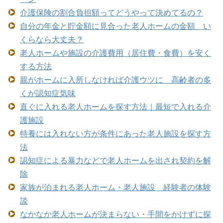
介護保険の割合負担額ってどうやって決めてるの？
自分の年金と貯金額に見合った老人ホームの金額 い
くらなら大丈夫？
老人ホームや施設の介護費用（居住費・食費）を安く
する方法
親がホームに入所しなければ介護ウツに 高齢者の多
くが認知症気味
直ぐに入れる老人ホームを探す方法｜最短で入れる介
護施設
特養には入れない方が条件にあった老人施設を探す方
法
認知症による暴力などで老人ホームを出され契約を解
除
家族が泊まれる老人ホーム・老人施設 経験者の体験
談
なかなか老人ホームが決まらない・手間をかけずに探