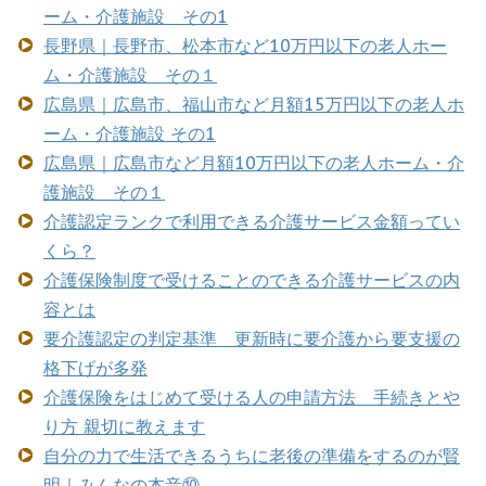
ーム・介護施設 その1
長野県｜長野市、松本市など10万円以下の老人ホー
ム・介護施設 その１
広島県｜広島市、福山市など月額15万円以下の老人ホ
ーム・介護施設 その1
広島県｜広島市など月額10万円以下の老人ホーム・介
護施設 その１
介護認定ランクで利用できる介護サービス金額ってい
くら？
介護保険制度で受けることのできる介護サービスの内
容とは
要介護認定の判定基準 更新時に要介護から要支援の
格下げが多発
介護保険をはじめて受ける人の申請方法 手続きとや
り方 親切に教えます
自分の力で生活できるうちに老後の準備をするのが賢
明｜みんなの本音⑩