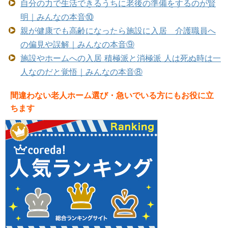
自分の力で生活できるうちに老後の準備をするのが賢
明｜みんなの本音⑩
親が健康でも高齢になったら施設に入居 介護職員へ
の偏見や誤解｜みんなの本音⑨
施設やホームへの入居 積極派と消極派 人は死ぬ時は一
人なのだと覚悟｜みんなの本音⑧
間違わない老人ホーム選び・急いでいる方にもお役に立
ちます