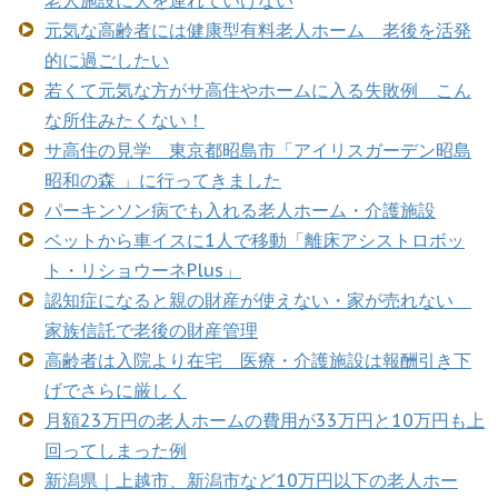
元気な高齢者には健康型有料老人ホーム 老後を活発
的に過ごしたい
若くて元気な方がサ高住やホームに入る失敗例 こん
な所住みたくない！
サ高住の見学 東京都昭島市「アイリスガーデン昭島
昭和の森 」に行ってきました
パーキンソン病でも入れる老人ホーム・介護施設
ベットから車イスに1人で移動「離床アシストロボッ
ト・リショウーネPlus」
認知症になると親の財産が使えない・家が売れない
家族信託で老後の財産管理
高齢者は入院より在宅 医療・介護施設は報酬引き下
げでさらに厳しく
月額23万円の老人ホームの費用が33万円と10万円も上
回ってしまった例
新潟県｜上越市、新潟市など10万円以下の老人ホー