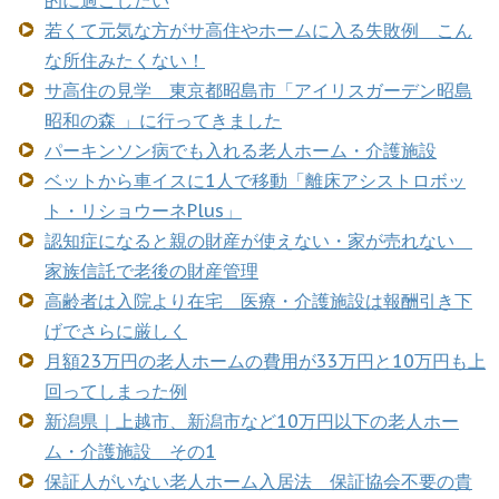
若くて元気な方がサ高住やホームに入る失敗例 こん
な所住みたくない！
サ高住の見学 東京都昭島市「アイリスガーデン昭島
昭和の森 」に行ってきました
パーキンソン病でも入れる老人ホーム・介護施設
ベットから車イスに1人で移動「離床アシストロボッ
ト・リショウーネPlus」
認知症になると親の財産が使えない・家が売れない
家族信託で老後の財産管理
高齢者は入院より在宅 医療・介護施設は報酬引き下
げでさらに厳しく
月額23万円の老人ホームの費用が33万円と10万円も上
回ってしまった例
新潟県｜上越市、新潟市など10万円以下の老人ホー
ム・介護施設 その1
保証人がいない老人ホーム入居法 保証協会不要の貴