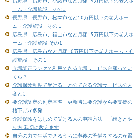
長野県｜長野市、小諸市など月額15万円以下の老人ホ
ーム・介護施設 その1
長野県｜長野市、松本市など10万円以下の老人ホー
ム・介護施設 その１
広島県｜広島市、福山市など月額15万円以下の老人ホ
ーム・介護施設 その1
広島県｜広島市など月額10万円以下の老人ホーム・介
護施設 その１
介護認定ランクで利用できる介護サービス金額ってい
くら？
介護保険制度で受けることのできる介護サービスの内
容とは
要介護認定の判定基準 更新時に要介護から要支援の
格下げが多発
介護保険をはじめて受ける人の申請方法 手続きとや
り方 親切に教えます
自分の力で生活できるうちに老後の準備をするのが賢