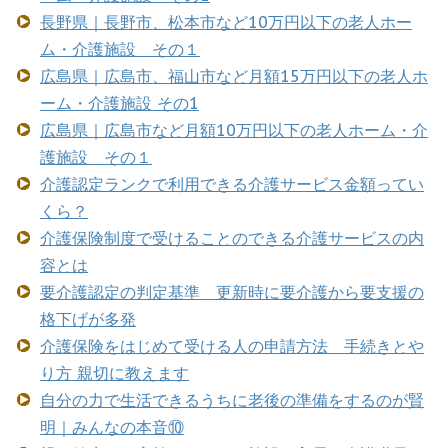
長野県｜長野市、松本市など10万円以下の老人ホー
ム・介護施設 その１
広島県｜広島市、福山市など月額15万円以下の老人ホ
ーム・介護施設 その1
広島県｜広島市など月額10万円以下の老人ホーム・介
護施設 その１
介護認定ランクで利用できる介護サービス金額ってい
くら？
介護保険制度で受けることのできる介護サービスの内
容とは
要介護認定の判定基準 更新時に要介護から要支援の
格下げが多発
介護保険をはじめて受ける人の申請方法 手続きとや
り方 親切に教えます
自分の力で生活できるうちに老後の準備をするのが賢
明｜みんなの本音⑩