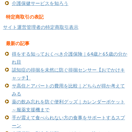
介護保健サービスを知ろう
特定商取引の表記
サイト運営管理者の特定商取引表示
最新の記事
得をする知っておくべき介護保険｜64歳と65歳の分か
れ目
認知症の徘徊を未然に防ぐ徘徊センサー【おでかけキ
ャッチ】
サ高住とアパートの費用を比較｜どちらが得か考えて
みる
薬の飲み忘れを防ぐ便利グッズ｜カレンダーポケット
～服薬支援機まで
手が震えて食べられない方の食事をサポートするスプ
ーン