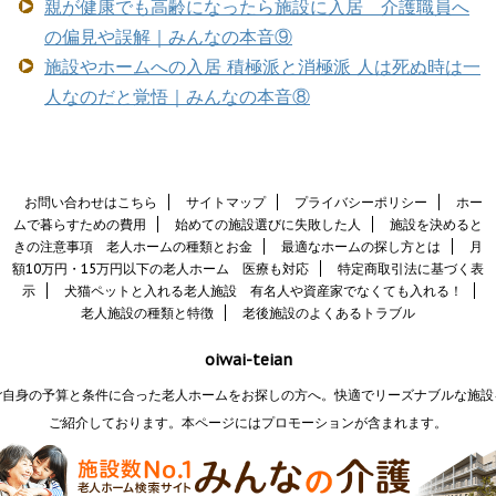
親が健康でも高齢になったら施設に入居 介護職員へ
の偏見や誤解｜みんなの本音⑨
施設やホームへの入居 積極派と消極派 人は死ぬ時は一
人なのだと覚悟｜みんなの本音⑧
お問い合わせはこちら
サイトマップ
プライバシーポリシー
ホー
ムで暮らすための費用
始めての施設選びに失敗した人
施設を決めると
きの注意事項 老人ホームの種類とお金
最適なホームの探し方とは
月
額10万円・15万円以下の老人ホーム 医療も対応
特定商取引法に基づく表
示
犬猫ペットと入れる老人施設 有名人や資産家でなくても入れる！
老人施設の種類と特徴
老後施設のよくあるトラブル
oiwai-teian
ご自身の予算と条件に合った老人ホームをお探しの方へ。快適でリーズナブルな施設
ご紹介しております。本ページにはプロモーションが含まれます。