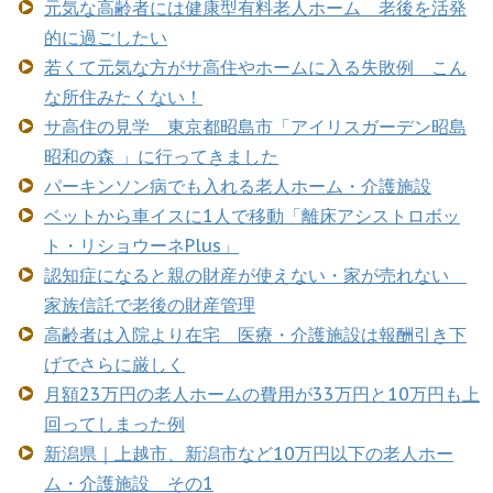
元気な高齢者には健康型有料老人ホーム 老後を活発
的に過ごしたい
若くて元気な方がサ高住やホームに入る失敗例 こん
な所住みたくない！
サ高住の見学 東京都昭島市「アイリスガーデン昭島
昭和の森 」に行ってきました
パーキンソン病でも入れる老人ホーム・介護施設
ベットから車イスに1人で移動「離床アシストロボッ
ト・リショウーネPlus」
認知症になると親の財産が使えない・家が売れない
家族信託で老後の財産管理
高齢者は入院より在宅 医療・介護施設は報酬引き下
げでさらに厳しく
月額23万円の老人ホームの費用が33万円と10万円も上
回ってしまった例
新潟県｜上越市、新潟市など10万円以下の老人ホー
ム・介護施設 その1