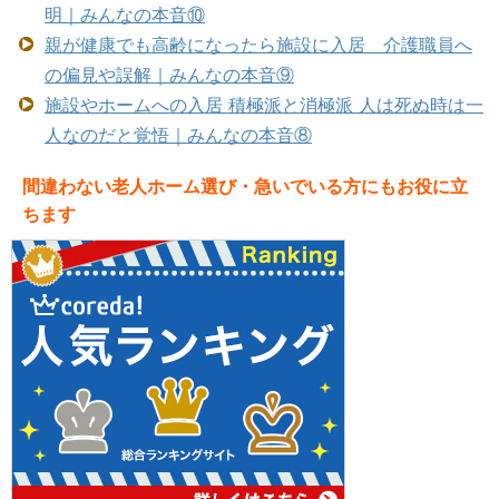
明｜みんなの本音⑩
親が健康でも高齢になったら施設に入居 介護職員へ
の偏見や誤解｜みんなの本音⑨
施設やホームへの入居 積極派と消極派 人は死ぬ時は一
人なのだと覚悟｜みんなの本音⑧
間違わない老人ホーム選び・急いでいる方にもお役に立
ちます