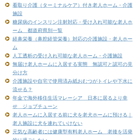
看取り介護（ターミナルケア）付き老人ホーム・介護
施設
糖尿病のインスリン注射対応・受け入れ可能な老人ホ
ーム 都道府県別一覧
経鼻栄養（鼻腔経管栄養）対応の介護施設・老人ホー
ム
人工透析の受け入れ可能な老人ホーム・介護施設
無届け老人ホームに入居する実態 無認可と認可の見
分け方
介護施設や自宅で使用済み紙おむつがトイレや下水に
流せる？
年金で海外移住生活マレーシア 日本に居るより幸
せ ジョブチューン
老人ホームに入居する前に犬を老犬ホームに預ける｜
老人施設に犬を連れていけない
元気な高齢者には健康型有料老人ホーム 老後を活発
的に過ごしたい