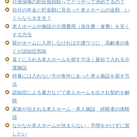
介護保険の割合負担額ってどうやって決めてるの？
自分の年金と貯金額に見合った老人ホームの金額 い
くらなら大丈夫？
老人ホームや施設の介護費用（居住費・食費）を安く
する方法
親がホームに入所しなければ介護ウツに 高齢者の多
くが認知症気味
直ぐに入れる老人ホームを探す方法｜最短で入れる介
護施設
特養には入れない方が条件にあった老人施設を探す方
法
認知症による暴力などで老人ホームを出され契約を解
除
家族が泊まれる老人ホーム・老人施設 経験者の体験
談
なかなか老人ホームが決まらない・手間をかけずに探
したい