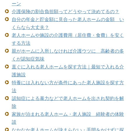
ーン
介護保険の割合負担額ってどうやって決めてるの？
自分の年金と貯金額に見合った老人ホームの金額 い
くらなら大丈夫？
老人ホームや施設の介護費用（居住費・食費）を安く
する方法
親がホームに入所しなければ介護ウツに 高齢者の多
くが認知症気味
直ぐに入れる老人ホームを探す方法｜最短で入れる介
護施設
特養には入れない方が条件にあった老人施設を探す方
法
認知症による暴力などで老人ホームを出され契約を解
除
家族が泊まれる老人ホーム・老人施設 経験者の体験
談
なかなか老人ホームが決まらない・手間をかけずに探