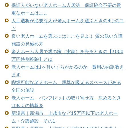
保証人がいない老人ホーム入居法 保証協会不要の貴
重なホームはここ
人工透析が必要な人が老人ホームを選ぶときの4つのコ
ツ
良い老人ホームを選ぶにはここを見よ！ 質の低い介護
施設の見極め方
老人ホーム入居で親の家（実家）を売るときの【3000
万円特別控除】とは
老人ホームは1ヶ月いくらかかるのか 費用の内訳教え
ます
喫煙可能な老人ホーム 煙草が吸えるスペースがある
全国の施設
老人ホーム パンフレットの取り寄せ方 決めるとき
は多くの情報を
新潟県｜新潟市、上越市など15万円以下の老人ホー
ム・介護施設 その1