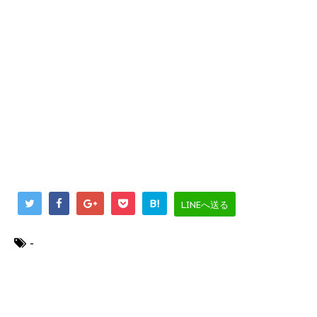
B!
LINEへ送る
-