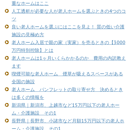
重なホームはここ
人工透析が必要な人が老人ホームを選ぶときの4つのコ
ツ
良い老人ホームを選ぶにはここを見よ！ 質の低い介護
施設の見極め方
老人ホーム入居で親の家（実家）を売るときの【3000
万円特別控除】とは
老人ホームは1ヶ月いくらかかるのか 費用の内訳教え
ます
喫煙可能な老人ホーム 煙草が吸えるスペースがある
全国の施設
老人ホーム パンフレットの取り寄せ方 決めるとき
は多くの情報を
新潟県｜新潟市、上越市など15万円以下の老人ホー
ム・介護施設 その1
長野県｜長野市、小諸市など月額15万円以下の老人ホ
ーム・介護施設 その1