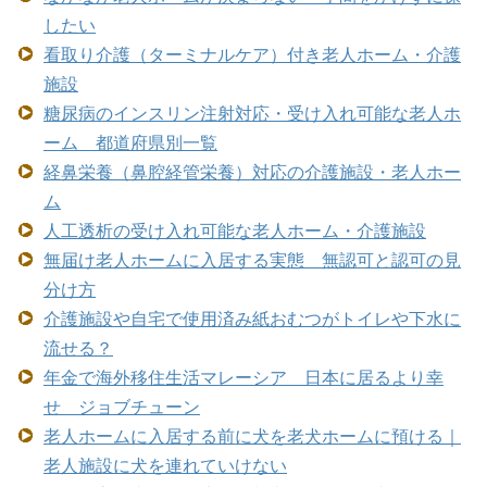
したい
看取り介護（ターミナルケア）付き老人ホーム・介護
施設
糖尿病のインスリン注射対応・受け入れ可能な老人ホ
ーム 都道府県別一覧
経鼻栄養（鼻腔経管栄養）対応の介護施設・老人ホー
ム
人工透析の受け入れ可能な老人ホーム・介護施設
無届け老人ホームに入居する実態 無認可と認可の見
分け方
介護施設や自宅で使用済み紙おむつがトイレや下水に
流せる？
年金で海外移住生活マレーシア 日本に居るより幸
せ ジョブチューン
老人ホームに入居する前に犬を老犬ホームに預ける｜
老人施設に犬を連れていけない