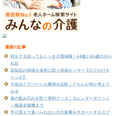
最新の記事
得をする知っておくべき介護保険｜64歳と65歳の分か
れ目
認知症の徘徊を未然に防ぐ徘徊センサー【おでかけキ
ャッチ】
サ高住とアパートの費用を比較｜どちらが得か考えて
みる
薬の飲み忘れを防ぐ便利グッズ｜カレンダーポケット
～服薬支援機まで
手が震えて食べられない方の食事をサポートするスプ