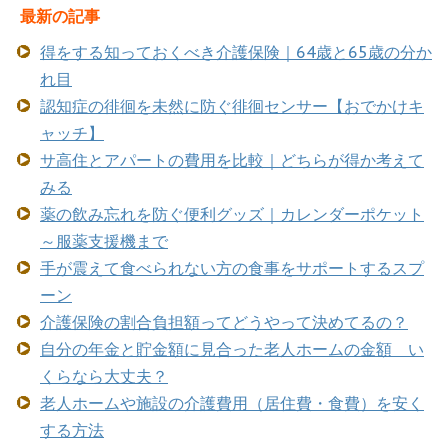
最新の記事
得をする知っておくべき介護保険｜64歳と65歳の分か
れ目
認知症の徘徊を未然に防ぐ徘徊センサー【おでかけキ
ャッチ】
サ高住とアパートの費用を比較｜どちらが得か考えて
みる
薬の飲み忘れを防ぐ便利グッズ｜カレンダーポケット
～服薬支援機まで
手が震えて食べられない方の食事をサポートするスプ
ーン
介護保険の割合負担額ってどうやって決めてるの？
自分の年金と貯金額に見合った老人ホームの金額 い
くらなら大丈夫？
老人ホームや施設の介護費用（居住費・食費）を安く
する方法