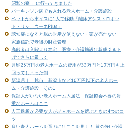
昭和の森 」に行ってきました
パーキンソン病でも入れる老人ホーム・介護施設
ベットから車イスに1人で移動「離床アシストロボッ
ト・リショウーネPlus」
認知症になると親の財産が使えない・家が売れない
家族信託で老後の財産管理
高齢者は入院より在宅 医療・介護施設は報酬引き下
げでさらに厳しく
月額23万円の老人ホームの費用が33万円と10万円も上
回ってしまった例
新潟県｜上越市、新潟市など10万円以下の老人ホー
ム・介護施設 その1
保証人がいない老人ホーム入居法 保証協会不要の貴
重なホームはここ
人工透析が必要な人が老人ホームを選ぶときの4つのコ
ツ
良い老人ホームを選ぶにはここを見よ！ 質の低い介護