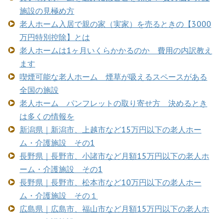
施設の見極め方
老人ホーム入居で親の家（実家）を売るときの【3000
万円特別控除】とは
老人ホームは1ヶ月いくらかかるのか 費用の内訳教え
ます
喫煙可能な老人ホーム 煙草が吸えるスペースがある
全国の施設
老人ホーム パンフレットの取り寄せ方 決めるとき
は多くの情報を
新潟県｜新潟市、上越市など15万円以下の老人ホー
ム・介護施設 その1
長野県｜長野市、小諸市など月額15万円以下の老人ホ
ーム・介護施設 その1
長野県｜長野市、松本市など10万円以下の老人ホー
ム・介護施設 その１
広島県｜広島市、福山市など月額15万円以下の老人ホ