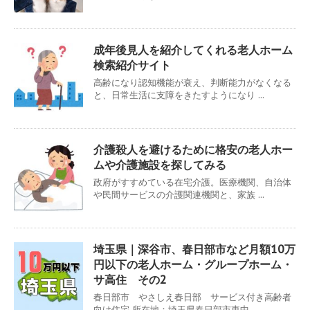
成年後見人を紹介してくれる老人ホーム
検索紹介サイト
高齢になり認知機能が衰え、判断能力がなくなる
と、日常生活に支障をきたすようになり ...
介護殺人を避けるために格安の老人ホー
ムや介護施設を探してみる
政府がすすめている在宅介護。医療機関、自治体
や民間サービスの介護関連機関と、家族 ...
埼玉県｜深谷市、春日部市など月額10万
円以下の老人ホーム・グループホーム・
サ高住 その2
春日部市 やさしえ春日部 サービス付き高齢者
向け住宅 所在地：埼玉県春日部市東中 ...