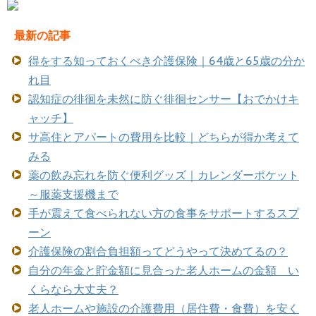
最新の記事
得をする知っておくべき介護保険｜64歳と65歳の分か
れ目
認知症の徘徊を未然に防ぐ徘徊センサー【おでかけキ
ャッチ】
サ高住とアパートの費用を比較｜どちらが得か考えて
みる
薬の飲み忘れを防ぐ便利グッズ｜カレンダーポケット
～服薬支援機まで
手が震えて食べられない方の食事をサポートするスプ
ーン
介護保険の割合負担額ってどうやって決めてるの？
自分の年金と貯金額に見合った老人ホームの金額 い
くらなら大丈夫？
老人ホームや施設の介護費用（居住費・食費）を安く