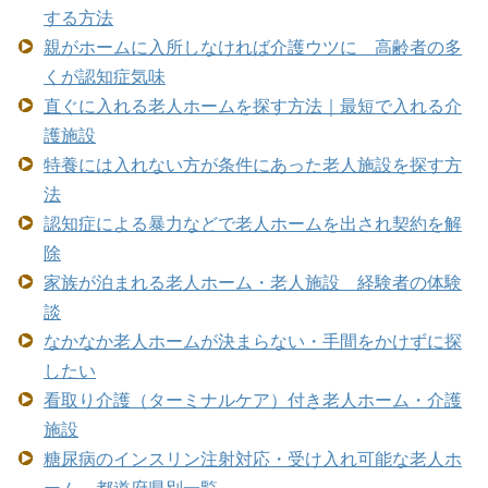
する方法
親がホームに入所しなければ介護ウツに 高齢者の多
くが認知症気味
直ぐに入れる老人ホームを探す方法｜最短で入れる介
護施設
特養には入れない方が条件にあった老人施設を探す方
法
認知症による暴力などで老人ホームを出され契約を解
除
家族が泊まれる老人ホーム・老人施設 経験者の体験
談
なかなか老人ホームが決まらない・手間をかけずに探
したい
看取り介護（ターミナルケア）付き老人ホーム・介護
施設
糖尿病のインスリン注射対応・受け入れ可能な老人ホ
ーム 都道府県別一覧