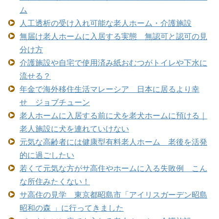
ム
人工透析の受け入れ可能な老人ホーム・介護施設
無届け老人ホームに入居する実態 無認可と認可の見
分け方
介護施設や自宅で使用済み紙おむつがトイレや下水に
流せる？
年金で海外移住生活マレーシア 日本に居るより幸
せ ジョブチューン
老人ホームに入居する前に犬を老犬ホームに預ける｜
老人施設に犬を連れていけない
元気な高齢者には健康型有料老人ホーム 老後を活発
的に過ごしたい
若くて元気な方がサ高住やホームに入る失敗例 こん
な所住みたくない！
サ高住の見学 東京都昭島市「アイリスガーデン昭島
昭和の森 」に行ってきました