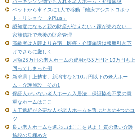
パーキンソン病でも入れる老人ホーム・介護施設
ベットから車イスに1人で移動「離床アシストロボッ
ト・リショウーネPlus」
認知症になると親の財産が使えない・家が売れない
家族信託で老後の財産管理
高齢者は入院より在宅 医療・介護施設は報酬引き下
げでさらに厳しく
月額23万円の老人ホームの費用が33万円と10万円も上
回ってしまった例
新潟県｜上越市、新潟市など10万円以下の老人ホー
ム・介護施設 その1
保証人がいない老人ホーム入居法 保証協会不要の貴
重なホームはここ
人工透析が必要な人が老人ホームを選ぶときの4つのコ
ツ
良い老人ホームを選ぶにはここを見よ！ 質の低い介護
施設の見極め方