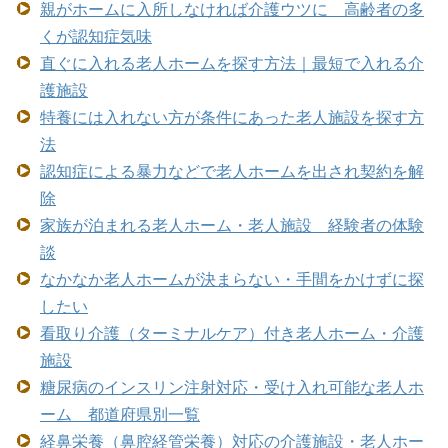
親がホームに入所しなければ介護ウツに 高齢者の多
くが認知症気味
直ぐに入れる老人ホームを探す方法｜最短で入れる介
護施設
特養には入れない方が条件にあった老人施設を探す方
法
認知症による暴力などで老人ホームを出され契約を解
除
家族が泊まれる老人ホーム・老人施設 経験者の体験
談
なかなか老人ホームが決まらない・手間をかけずに探
したい
看取り介護（ターミナルケア）付き老人ホーム・介護
施設
糖尿病のインスリン注射対応・受け入れ可能な老人ホ
ーム 都道府県別一覧
経鼻栄養（鼻腔経管栄養）対応の介護施設・老人ホー