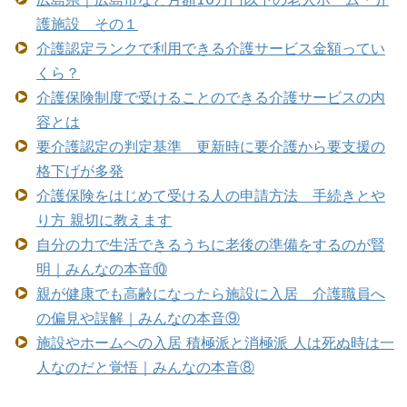
護施設 その１
介護認定ランクで利用できる介護サービス金額ってい
くら？
介護保険制度で受けることのできる介護サービスの内
容とは
要介護認定の判定基準 更新時に要介護から要支援の
格下げが多発
介護保険をはじめて受ける人の申請方法 手続きとや
り方 親切に教えます
自分の力で生活できるうちに老後の準備をするのが賢
明｜みんなの本音⑩
親が健康でも高齢になったら施設に入居 介護職員へ
の偏見や誤解｜みんなの本音⑨
施設やホームへの入居 積極派と消極派 人は死ぬ時は一
人なのだと覚悟｜みんなの本音⑧