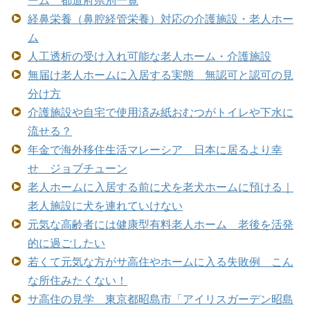
経鼻栄養（鼻腔経管栄養）対応の介護施設・老人ホー
ム
人工透析の受け入れ可能な老人ホーム・介護施設
無届け老人ホームに入居する実態 無認可と認可の見
分け方
介護施設や自宅で使用済み紙おむつがトイレや下水に
流せる？
年金で海外移住生活マレーシア 日本に居るより幸
せ ジョブチューン
老人ホームに入居する前に犬を老犬ホームに預ける｜
老人施設に犬を連れていけない
元気な高齢者には健康型有料老人ホーム 老後を活発
的に過ごしたい
若くて元気な方がサ高住やホームに入る失敗例 こん
な所住みたくない！
サ高住の見学 東京都昭島市「アイリスガーデン昭島