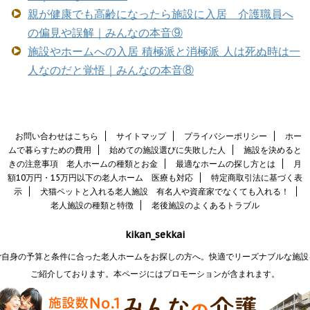
親が健康でも高齢になったら施設に入居 介護職員へ
の偏見や誤解｜みんなの本音⑨
施設やホームへの入居 積極派と消極派 人は死ぬ時は一
人なのだと覚悟｜みんなの本音⑧
お問い合わせはこちら
サイトマップ
プライバシーポリシー
ホー
ムで暮らすための費用
始めての施設選びに失敗した人
施設を決めると
きの注意事項 老人ホームの種類とお金
最適なホームの探し方とは
月
額10万円・15万円以下の老人ホーム 医療も対応
特定商取引法に基づく表
示
犬猫ペットと入れる老人施設 有名人や資産家でなくても入れる！
老人施設の種類と特徴
老後施設のよくあるトラブル
kikan_sekkai
ご自身の予算と条件に合った老人ホームをお探しの方へ。快適でリーズナブルな施設
ご紹介しております。本ページにはプロモーションが含まれます。