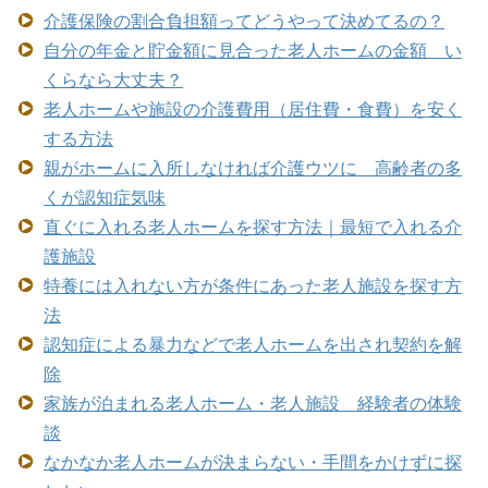
介護保険の割合負担額ってどうやって決めてるの？
自分の年金と貯金額に見合った老人ホームの金額 い
くらなら大丈夫？
老人ホームや施設の介護費用（居住費・食費）を安く
する方法
親がホームに入所しなければ介護ウツに 高齢者の多
くが認知症気味
直ぐに入れる老人ホームを探す方法｜最短で入れる介
護施設
特養には入れない方が条件にあった老人施設を探す方
法
認知症による暴力などで老人ホームを出され契約を解
除
家族が泊まれる老人ホーム・老人施設 経験者の体験
談
なかなか老人ホームが決まらない・手間をかけずに探