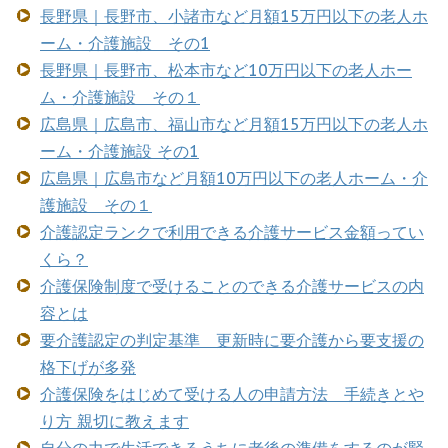
長野県｜長野市、小諸市など月額15万円以下の老人ホ
ーム・介護施設 その1
長野県｜長野市、松本市など10万円以下の老人ホー
ム・介護施設 その１
広島県｜広島市、福山市など月額15万円以下の老人ホ
ーム・介護施設 その1
広島県｜広島市など月額10万円以下の老人ホーム・介
護施設 その１
介護認定ランクで利用できる介護サービス金額ってい
くら？
介護保険制度で受けることのできる介護サービスの内
容とは
要介護認定の判定基準 更新時に要介護から要支援の
格下げが多発
介護保険をはじめて受ける人の申請方法 手続きとや
り方 親切に教えます
自分の力で生活できるうちに老後の準備をするのが賢