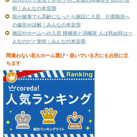
明｜みんなの本音⑩
親が健康でも高齢になったら施設に入居 介護職員へ
の偏見や誤解｜みんなの本音⑨
施設やホームへの入居 積極派と消極派 人は死ぬ時は一
人なのだと覚悟｜みんなの本音⑧
間違わない老人ホーム選び・急いでいる方にもお役に立
ちます