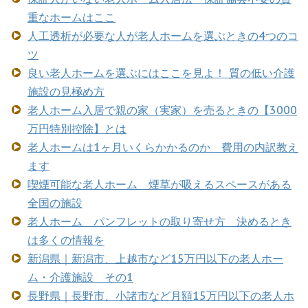
重なホームはここ
人工透析が必要な人が老人ホームを選ぶときの4つのコ
ツ
良い老人ホームを選ぶにはここを見よ！ 質の低い介護
施設の見極め方
老人ホーム入居で親の家（実家）を売るときの【3000
万円特別控除】とは
老人ホームは1ヶ月いくらかかるのか 費用の内訳教え
ます
喫煙可能な老人ホーム 煙草が吸えるスペースがある
全国の施設
老人ホーム パンフレットの取り寄せ方 決めるとき
は多くの情報を
新潟県｜新潟市、上越市など15万円以下の老人ホー
ム・介護施設 その1
長野県｜長野市、小諸市など月額15万円以下の老人ホ