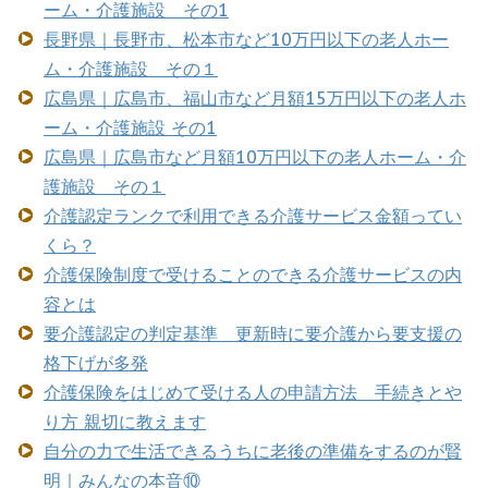
ーム・介護施設 その1
長野県｜長野市、松本市など10万円以下の老人ホー
ム・介護施設 その１
広島県｜広島市、福山市など月額15万円以下の老人ホ
ーム・介護施設 その1
広島県｜広島市など月額10万円以下の老人ホーム・介
護施設 その１
介護認定ランクで利用できる介護サービス金額ってい
くら？
介護保険制度で受けることのできる介護サービスの内
容とは
要介護認定の判定基準 更新時に要介護から要支援の
格下げが多発
介護保険をはじめて受ける人の申請方法 手続きとや
り方 親切に教えます
自分の力で生活できるうちに老後の準備をするのが賢
明｜みんなの本音⑩