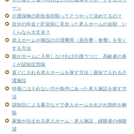
ーン
介護保険の割合負担額ってどうやって決めてるの？
自分の年金と貯金額に見合った老人ホームの金額 い
くらなら大丈夫？
老人ホームや施設の介護費用（居住費・食費）を安く
する方法
親がホームに入所しなければ介護ウツに 高齢者の多
くが認知症気味
直ぐに入れる老人ホームを探す方法｜最短で入れる介
護施設
特養には入れない方が条件にあった老人施設を探す方
法
認知症による暴力などで老人ホームを出され契約を解
除
家族が泊まれる老人ホーム・老人施設 経験者の体験
談