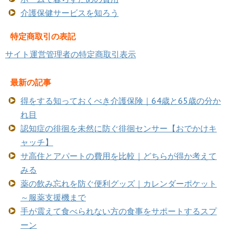
介護保健サービスを知ろう
特定商取引の表記
サイト運営管理者の特定商取引表示
最新の記事
得をする知っておくべき介護保険｜64歳と65歳の分か
れ目
認知症の徘徊を未然に防ぐ徘徊センサー【おでかけキ
ャッチ】
サ高住とアパートの費用を比較｜どちらが得か考えて
みる
薬の飲み忘れを防ぐ便利グッズ｜カレンダーポケット
～服薬支援機まで
手が震えて食べられない方の食事をサポートするスプ
ーン