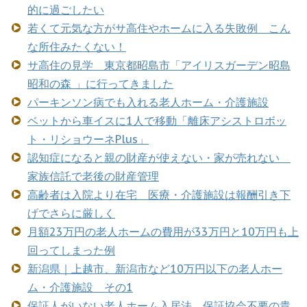
的に過ごしたい
若くて元気な方がサ高住やホームに入る失敗例 こん
な所住みたくない！
サ高住の見学 東京都昭島市「アイリスガーデン昭島
昭和の森 」に行ってきました
パーキンソン病でも入れる老人ホーム・介護施設
ベットから車イスに1人で移動「離床アシストロボッ
ト・リショウーネPlus」
認知症になると親の財産が使えない・家が売れない
家族信託で老後の財産管理
高齢者は入院より在宅 医療・介護施設は報酬引き下
げでさらに厳しく
月額23万円の老人ホームの費用が33万円と10万円も上
回ってしまった例
新潟県｜上越市、新潟市など10万円以下の老人ホー
ム・介護施設 その1
保証人がいない老人ホーム入居法 保証協会不要の貴