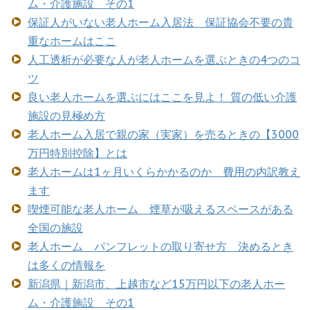
ム・介護施設 その1
保証人がいない老人ホーム入居法 保証協会不要の貴
重なホームはここ
人工透析が必要な人が老人ホームを選ぶときの4つのコ
ツ
良い老人ホームを選ぶにはここを見よ！ 質の低い介護
施設の見極め方
老人ホーム入居で親の家（実家）を売るときの【3000
万円特別控除】とは
老人ホームは1ヶ月いくらかかるのか 費用の内訳教え
ます
喫煙可能な老人ホーム 煙草が吸えるスペースがある
全国の施設
老人ホーム パンフレットの取り寄せ方 決めるとき
は多くの情報を
新潟県｜新潟市、上越市など15万円以下の老人ホー
ム・介護施設 その1