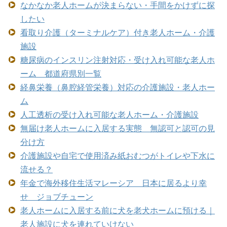
なかなか老人ホームが決まらない・手間をかけずに探
したい
看取り介護（ターミナルケア）付き老人ホーム・介護
施設
糖尿病のインスリン注射対応・受け入れ可能な老人ホ
ーム 都道府県別一覧
経鼻栄養（鼻腔経管栄養）対応の介護施設・老人ホー
ム
人工透析の受け入れ可能な老人ホーム・介護施設
無届け老人ホームに入居する実態 無認可と認可の見
分け方
介護施設や自宅で使用済み紙おむつがトイレや下水に
流せる？
年金で海外移住生活マレーシア 日本に居るより幸
せ ジョブチューン
老人ホームに入居する前に犬を老犬ホームに預ける｜
老人施設に犬を連れていけない