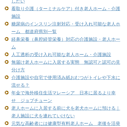
したい
看取り介護（ターミナルケア）付き老人ホーム・介護
施設
糖尿病のインスリン注射対応・受け入れ可能な老人ホ
ーム 都道府県別一覧
経鼻栄養（鼻腔経管栄養）対応の介護施設・老人ホー
ム
人工透析の受け入れ可能な老人ホーム・介護施設
無届け老人ホームに入居する実態 無認可と認可の見
分け方
介護施設や自宅で使用済み紙おむつがトイレや下水に
流せる？
年金で海外移住生活マレーシア 日本に居るより幸
せ ジョブチューン
老人ホームに入居する前に犬を老犬ホームに預ける｜
老人施設に犬を連れていけない
元気な高齢者には健康型有料老人ホーム 老後を活発