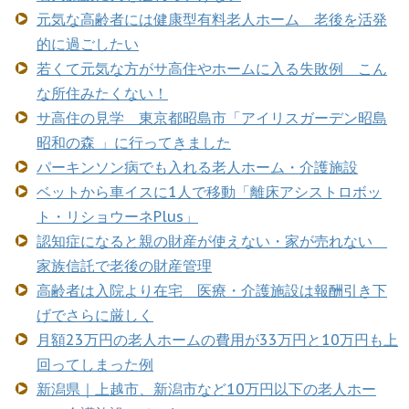
元気な高齢者には健康型有料老人ホーム 老後を活発
的に過ごしたい
若くて元気な方がサ高住やホームに入る失敗例 こん
な所住みたくない！
サ高住の見学 東京都昭島市「アイリスガーデン昭島
昭和の森 」に行ってきました
パーキンソン病でも入れる老人ホーム・介護施設
ベットから車イスに1人で移動「離床アシストロボッ
ト・リショウーネPlus」
認知症になると親の財産が使えない・家が売れない
家族信託で老後の財産管理
高齢者は入院より在宅 医療・介護施設は報酬引き下
げでさらに厳しく
月額23万円の老人ホームの費用が33万円と10万円も上
回ってしまった例
新潟県｜上越市、新潟市など10万円以下の老人ホー