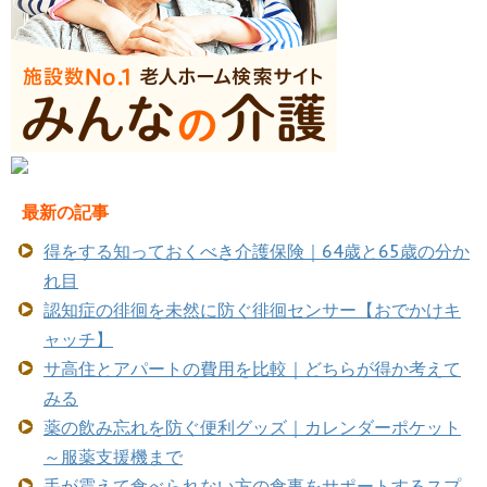
最新の記事
得をする知っておくべき介護保険｜64歳と65歳の分か
れ目
認知症の徘徊を未然に防ぐ徘徊センサー【おでかけキ
ャッチ】
サ高住とアパートの費用を比較｜どちらが得か考えて
みる
薬の飲み忘れを防ぐ便利グッズ｜カレンダーポケット
～服薬支援機まで
手が震えて食べられない方の食事をサポートするスプ