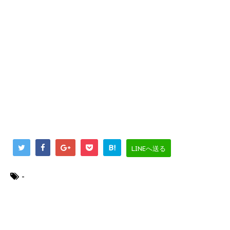
B!
LINEへ送る
-