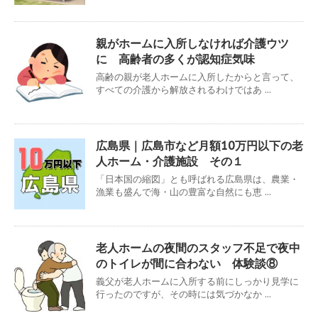
親がホームに入所しなければ介護ウツ
に 高齢者の多くが認知症気味
高齢の親が老人ホームに入所したからと言って、
すべての介護から解放されるわけではあ ...
広島県｜広島市など月額10万円以下の老
人ホーム・介護施設 その１
「日本国の縮図」とも呼ばれる広島県は、農業・
漁業も盛んで海・山の豊富な自然にも恵 ...
老人ホームの夜間のスタッフ不足で夜中
のトイレが間に合わない 体験談⑧
義父が老人ホームに入所する前にしっかり見学に
行ったのですが、その時には気づかなか ...