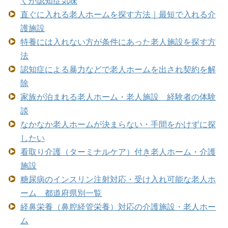
くが認知症気味
直ぐに入れる老人ホームを探す方法｜最短で入れる介
護施設
特養には入れない方が条件にあった老人施設を探す方
法
認知症による暴力などで老人ホームを出され契約を解
除
家族が泊まれる老人ホーム・老人施設 経験者の体験
談
なかなか老人ホームが決まらない・手間をかけずに探
したい
看取り介護（ターミナルケア）付き老人ホーム・介護
施設
糖尿病のインスリン注射対応・受け入れ可能な老人ホ
ーム 都道府県別一覧
経鼻栄養（鼻腔経管栄養）対応の介護施設・老人ホー
ム