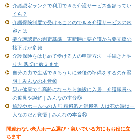
介護認定ランクで利用できる介護サービス金額ってい
くら？
介護保険制度で受けることのできる介護サービスの内
容とは
要介護認定の判定基準 更新時に要介護から要支援の
格下げが多発
介護保険をはじめて受ける人の申請方法 手続きとや
り方 親切に教えます
自分の力で生活できるうちに老後の準備をするのが賢
明｜みんなの本音⑩
親が健康でも高齢になったら施設に入居 介護職員へ
の偏見や誤解｜みんなの本音⑨
施設やホームへの入居 積極派と消極派 人は死ぬ時は一
人なのだと覚悟｜みんなの本音⑧
間違わない老人ホーム選び・急いでいる方にもお役に立
ちます