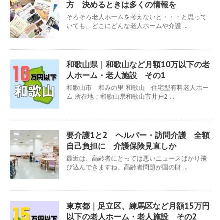
方 決めるときは多くの情報を
そろそろ老人ホームを考えないと・・・と思って
いても、どこにどんな老人ホームや介護 ...
和歌山県｜和歌山など月額10万以下の老
人ホーム・老人施設 その1
和歌山市 和みの里 和歌山 住宅型有料老人ホー
ム 所在地：和歌山県和歌山市井戸2 ...
要介護1と2 ヘルパー・訪問介護 全額
自己負担に 介護保険見直しか
最近は、高齢者にとっては悪いニュースばかり飛
び込んできますね。高齢者問題が国の財 ...
東京都｜足立区、練馬区など月額15万円
以下の老人ホーム・老人施設 その2