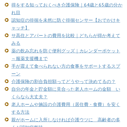
得をする知っておくべき介護保険｜64歳と65歳の分か
れ目
認知症の徘徊を未然に防ぐ徘徊センサー【おでかけキ
ャッチ】
サ高住とアパートの費用を比較｜どちらが得か考えて
みる
薬の飲み忘れを防ぐ便利グッズ｜カレンダーポケット
～服薬支援機まで
手が震えて食べられない方の食事をサポートするスプ
ーン
介護保険の割合負担額ってどうやって決めてるの？
自分の年金と貯金額に見合った老人ホームの金額 い
くらなら大丈夫？
老人ホームや施設の介護費用（居住費・食費）を安く
する方法
親がホームに入所しなければ介護ウツに 高齢者の多