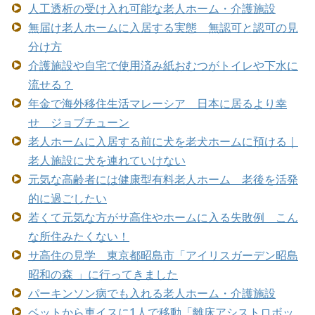
人工透析の受け入れ可能な老人ホーム・介護施設
無届け老人ホームに入居する実態 無認可と認可の見
分け方
介護施設や自宅で使用済み紙おむつがトイレや下水に
流せる？
年金で海外移住生活マレーシア 日本に居るより幸
せ ジョブチューン
老人ホームに入居する前に犬を老犬ホームに預ける｜
老人施設に犬を連れていけない
元気な高齢者には健康型有料老人ホーム 老後を活発
的に過ごしたい
若くて元気な方がサ高住やホームに入る失敗例 こん
な所住みたくない！
サ高住の見学 東京都昭島市「アイリスガーデン昭島
昭和の森 」に行ってきました
パーキンソン病でも入れる老人ホーム・介護施設
ベットから車イスに1人で移動「離床アシストロボッ