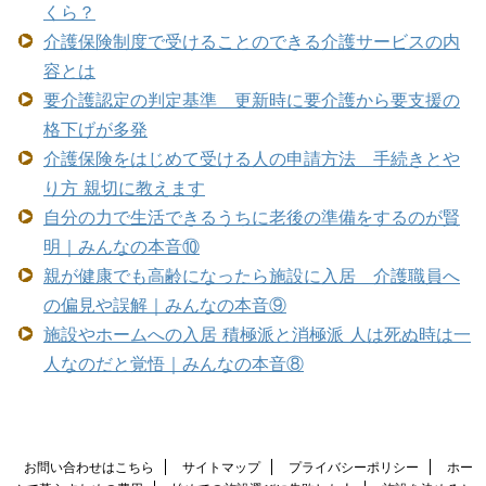
くら？
介護保険制度で受けることのできる介護サービスの内
容とは
要介護認定の判定基準 更新時に要介護から要支援の
格下げが多発
介護保険をはじめて受ける人の申請方法 手続きとや
り方 親切に教えます
自分の力で生活できるうちに老後の準備をするのが賢
明｜みんなの本音⑩
親が健康でも高齢になったら施設に入居 介護職員へ
の偏見や誤解｜みんなの本音⑨
施設やホームへの入居 積極派と消極派 人は死ぬ時は一
人なのだと覚悟｜みんなの本音⑧
お問い合わせはこちら
サイトマップ
プライバシーポリシー
ホー