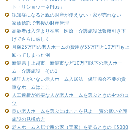
ト・リショウーネPlus」
認知症になると親の財産が使えない・家が売れない
家族信託で老後の財産管理
高齢者は入院より在宅 医療・介護施設は報酬引き下
げでさらに厳しく
月額23万円の老人ホームの費用が33万円と10万円も上
回ってしまった例
新潟県｜上越市、新潟市など10万円以下の老人ホー
ム・介護施設 その1
保証人がいない老人ホーム入居法 保証協会不要の貴
重なホームはここ
人工透析が必要な人が老人ホームを選ぶときの4つのコ
ツ
良い老人ホームを選ぶにはここを見よ！ 質の低い介護
施設の見極め方
老人ホーム入居で親の家（実家）を売るときの【3000