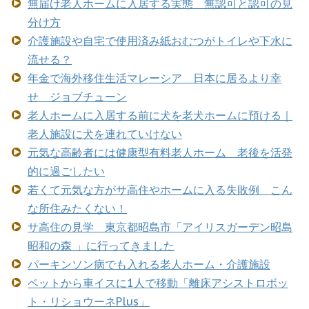
無届け老人ホームに入居する実態 無認可と認可の見
分け方
介護施設や自宅で使用済み紙おむつがトイレや下水に
流せる？
年金で海外移住生活マレーシア 日本に居るより幸
せ ジョブチューン
老人ホームに入居する前に犬を老犬ホームに預ける｜
老人施設に犬を連れていけない
元気な高齢者には健康型有料老人ホーム 老後を活発
的に過ごしたい
若くて元気な方がサ高住やホームに入る失敗例 こん
な所住みたくない！
サ高住の見学 東京都昭島市「アイリスガーデン昭島
昭和の森 」に行ってきました
パーキンソン病でも入れる老人ホーム・介護施設
ベットから車イスに1人で移動「離床アシストロボッ
ト・リショウーネPlus」