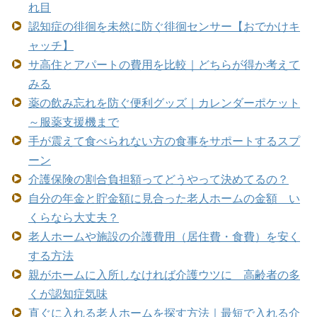
れ目
認知症の徘徊を未然に防ぐ徘徊センサー【おでかけキ
ャッチ】
サ高住とアパートの費用を比較｜どちらが得か考えて
みる
薬の飲み忘れを防ぐ便利グッズ｜カレンダーポケット
～服薬支援機まで
手が震えて食べられない方の食事をサポートするスプ
ーン
介護保険の割合負担額ってどうやって決めてるの？
自分の年金と貯金額に見合った老人ホームの金額 い
くらなら大丈夫？
老人ホームや施設の介護費用（居住費・食費）を安く
する方法
親がホームに入所しなければ介護ウツに 高齢者の多
くが認知症気味
直ぐに入れる老人ホームを探す方法｜最短で入れる介