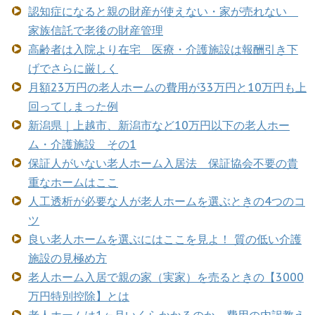
認知症になると親の財産が使えない・家が売れない
家族信託で老後の財産管理
高齢者は入院より在宅 医療・介護施設は報酬引き下
げでさらに厳しく
月額23万円の老人ホームの費用が33万円と10万円も上
回ってしまった例
新潟県｜上越市、新潟市など10万円以下の老人ホー
ム・介護施設 その1
保証人がいない老人ホーム入居法 保証協会不要の貴
重なホームはここ
人工透析が必要な人が老人ホームを選ぶときの4つのコ
ツ
良い老人ホームを選ぶにはここを見よ！ 質の低い介護
施設の見極め方
老人ホーム入居で親の家（実家）を売るときの【3000
万円特別控除】とは
老人ホームは1ヶ月いくらかかるのか 費用の内訳教え