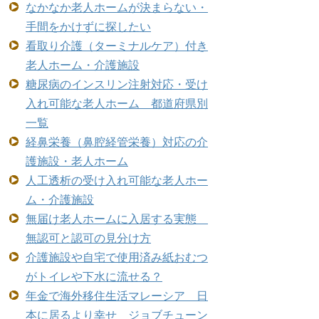
なかなか老人ホームが決まらない・
手間をかけずに探したい
看取り介護（ターミナルケア）付き
老人ホーム・介護施設
糖尿病のインスリン注射対応・受け
入れ可能な老人ホーム 都道府県別
一覧
経鼻栄養（鼻腔経管栄養）対応の介
護施設・老人ホーム
人工透析の受け入れ可能な老人ホー
ム・介護施設
無届け老人ホームに入居する実態
無認可と認可の見分け方
介護施設や自宅で使用済み紙おむつ
がトイレや下水に流せる？
年金で海外移住生活マレーシア 日
本に居るより幸せ ジョブチューン