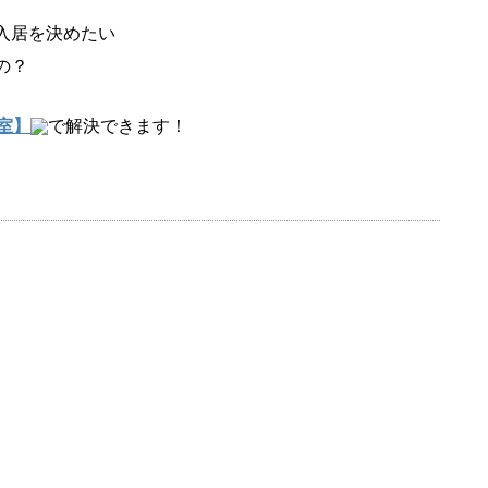
入居を決めたい
の？
室】
で解決できます！