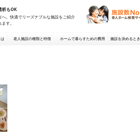
透析もOK
方へ。快適でリーズナブルな施設をご紹介
れます。
とは
老人施設の種類と特徴
ホームで暮らすための費用
施設を決めると
項 老人ホームの