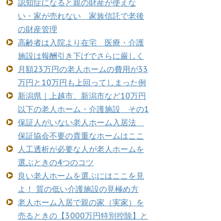
認知症になると親の財産が使えな
い・家が売れない 家族信託で老後
の財産管理
高齢者は入院より在宅 医療・介護
施設は報酬引き下げでさらに厳しく
月額23万円の老人ホームの費用が33
万円と10万円も上回ってしまった例
新潟県｜上越市、新潟市など10万円
以下の老人ホーム・介護施設 その1
保証人がいない老人ホーム入居法
保証協会不要の貴重なホームはここ
人工透析が必要な人が老人ホームを
選ぶときの4つのコツ
良い老人ホームを選ぶにはここを見
よ！ 質の低い介護施設の見極め方
老人ホーム入居で親の家（実家）を
売るときの【3000万円特別控除】と