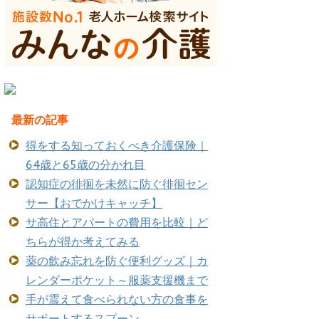
最新の記事
得をする知っておくべき介護保険｜
64歳と65歳の分かれ目
認知症の徘徊を未然に防ぐ徘徊セン
サー【おでかけキャッチ】
サ高住とアパートの費用を比較｜ど
ちらが得か考えてみる
薬の飲み忘れを防ぐ便利グッズ｜カ
レンダーポケット～服薬支援機まで
手が震えて食べられない方の食事を
サポートするスプーン