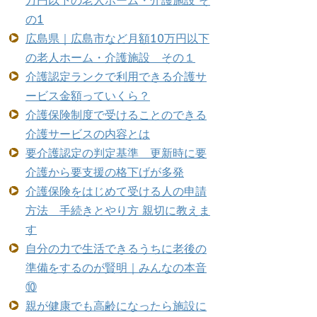
万円以下の老人ホーム・介護施設 そ
の1
広島県｜広島市など月額10万円以下
の老人ホーム・介護施設 その１
介護認定ランクで利用できる介護サ
ービス金額っていくら？
介護保険制度で受けることのできる
介護サービスの内容とは
要介護認定の判定基準 更新時に要
介護から要支援の格下げが多発
介護保険をはじめて受ける人の申請
方法 手続きとやり方 親切に教えま
す
自分の力で生活できるうちに老後の
準備をするのが賢明｜みんなの本音
⑩
親が健康でも高齢になったら施設に