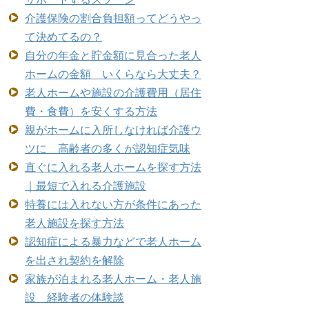
介護保険の割合負担額ってどうやっ
て決めてるの？
自分の年金と貯金額に見合った老人
ホームの金額 いくらなら大丈夫？
老人ホームや施設の介護費用（居住
費・食費）を安くする方法
親がホームに入所しなければ介護ウ
ツに 高齢者の多くが認知症気味
直ぐに入れる老人ホームを探す方法
｜最短で入れる介護施設
特養には入れない方が条件にあった
老人施設を探す方法
認知症による暴力などで老人ホーム
を出され契約を解除
家族が泊まれる老人ホーム・老人施
設 経験者の体験談