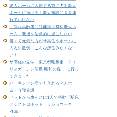
老人ホームに入居する前に犬を老犬
ホームに預ける｜老人施設に犬を連
れていけない
元気な高齢者には健康型有料老人ホ
ーム 老後を活発的に過ごしたい
若くて元気な方がサ高住やホームに
入る失敗例 こんな所住みたくな
い！
サ高住の見学 東京都昭島市「アイ
リスガーデン昭島 昭和の森 」に行っ
てきました
パーキンソン病でも入れる老人ホー
ム・介護施設
ベットから車イスに1人で移動「離床
アシストロボット・リショウーネ
Plus」