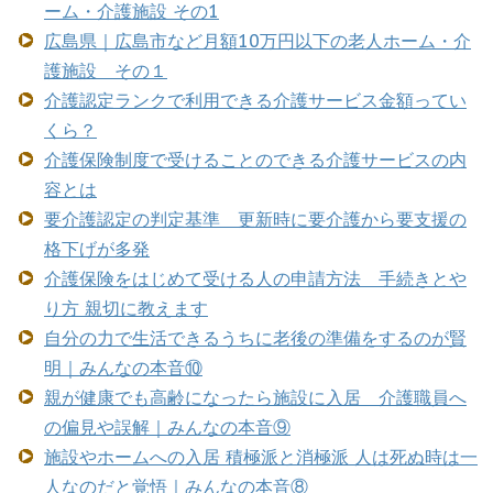
ーム・介護施設 その1
広島県｜広島市など月額10万円以下の老人ホーム・介
護施設 その１
介護認定ランクで利用できる介護サービス金額ってい
くら？
介護保険制度で受けることのできる介護サービスの内
容とは
要介護認定の判定基準 更新時に要介護から要支援の
格下げが多発
介護保険をはじめて受ける人の申請方法 手続きとや
り方 親切に教えます
自分の力で生活できるうちに老後の準備をするのが賢
明｜みんなの本音⑩
親が健康でも高齢になったら施設に入居 介護職員へ
の偏見や誤解｜みんなの本音⑨
施設やホームへの入居 積極派と消極派 人は死ぬ時は一
人なのだと覚悟｜みんなの本音⑧