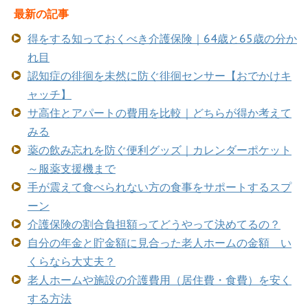
最新の記事
得をする知っておくべき介護保険｜64歳と65歳の分か
れ目
認知症の徘徊を未然に防ぐ徘徊センサー【おでかけキ
ャッチ】
サ高住とアパートの費用を比較｜どちらが得か考えて
みる
薬の飲み忘れを防ぐ便利グッズ｜カレンダーポケット
～服薬支援機まで
手が震えて食べられない方の食事をサポートするスプ
ーン
介護保険の割合負担額ってどうやって決めてるの？
自分の年金と貯金額に見合った老人ホームの金額 い
くらなら大丈夫？
老人ホームや施設の介護費用（居住費・食費）を安く
する方法