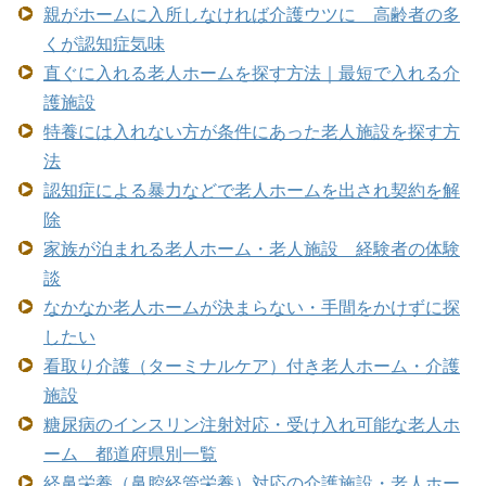
親がホームに入所しなければ介護ウツに 高齢者の多
くが認知症気味
直ぐに入れる老人ホームを探す方法｜最短で入れる介
護施設
特養には入れない方が条件にあった老人施設を探す方
法
認知症による暴力などで老人ホームを出され契約を解
除
家族が泊まれる老人ホーム・老人施設 経験者の体験
談
なかなか老人ホームが決まらない・手間をかけずに探
したい
看取り介護（ターミナルケア）付き老人ホーム・介護
施設
糖尿病のインスリン注射対応・受け入れ可能な老人ホ
ーム 都道府県別一覧
経鼻栄養（鼻腔経管栄養）対応の介護施設・老人ホー