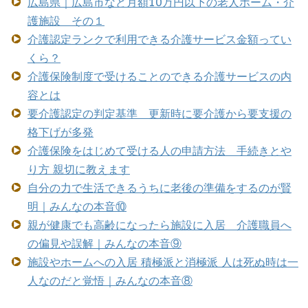
広島県｜広島市など月額10万円以下の老人ホーム・介
護施設 その１
介護認定ランクで利用できる介護サービス金額ってい
くら？
介護保険制度で受けることのできる介護サービスの内
容とは
要介護認定の判定基準 更新時に要介護から要支援の
格下げが多発
介護保険をはじめて受ける人の申請方法 手続きとや
り方 親切に教えます
自分の力で生活できるうちに老後の準備をするのが賢
明｜みんなの本音⑩
親が健康でも高齢になったら施設に入居 介護職員へ
の偏見や誤解｜みんなの本音⑨
施設やホームへの入居 積極派と消極派 人は死ぬ時は一
人なのだと覚悟｜みんなの本音⑧