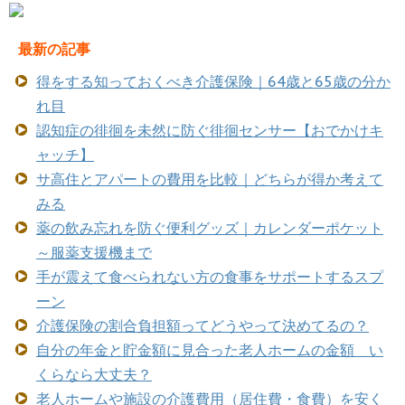
最新の記事
得をする知っておくべき介護保険｜64歳と65歳の分か
れ目
認知症の徘徊を未然に防ぐ徘徊センサー【おでかけキ
ャッチ】
サ高住とアパートの費用を比較｜どちらが得か考えて
みる
薬の飲み忘れを防ぐ便利グッズ｜カレンダーポケット
～服薬支援機まで
手が震えて食べられない方の食事をサポートするスプ
ーン
介護保険の割合負担額ってどうやって決めてるの？
自分の年金と貯金額に見合った老人ホームの金額 い
くらなら大丈夫？
老人ホームや施設の介護費用（居住費・食費）を安く