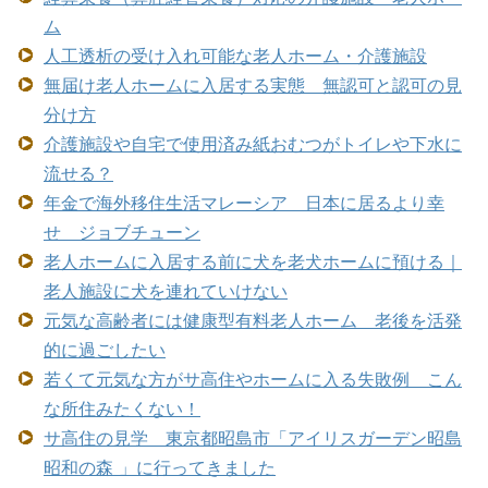
ム
人工透析の受け入れ可能な老人ホーム・介護施設
無届け老人ホームに入居する実態 無認可と認可の見
分け方
介護施設や自宅で使用済み紙おむつがトイレや下水に
流せる？
年金で海外移住生活マレーシア 日本に居るより幸
せ ジョブチューン
老人ホームに入居する前に犬を老犬ホームに預ける｜
老人施設に犬を連れていけない
元気な高齢者には健康型有料老人ホーム 老後を活発
的に過ごしたい
若くて元気な方がサ高住やホームに入る失敗例 こん
な所住みたくない！
サ高住の見学 東京都昭島市「アイリスガーデン昭島
昭和の森 」に行ってきました