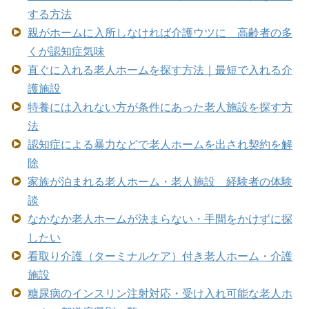
する方法
親がホームに入所しなければ介護ウツに 高齢者の多
くが認知症気味
直ぐに入れる老人ホームを探す方法｜最短で入れる介
護施設
特養には入れない方が条件にあった老人施設を探す方
法
認知症による暴力などで老人ホームを出され契約を解
除
家族が泊まれる老人ホーム・老人施設 経験者の体験
談
なかなか老人ホームが決まらない・手間をかけずに探
したい
看取り介護（ターミナルケア）付き老人ホーム・介護
施設
糖尿病のインスリン注射対応・受け入れ可能な老人ホ