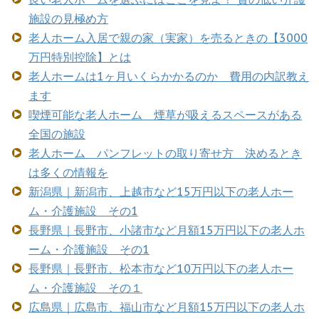
施設の見極め方
老人ホーム入居で親の家（実家）を売るときの【3000
万円特別控除】とは
老人ホームは1ヶ月いくらかかるのか 費用の内訳教え
ます
喫煙可能な老人ホーム 煙草が吸えるスペースがある
全国の施設
老人ホーム パンフレットの取り寄せ方 決めるとき
は多くの情報を
新潟県｜新潟市、上越市など15万円以下の老人ホー
ム・介護施設 その1
長野県｜長野市、小諸市など月額15万円以下の老人ホ
ーム・介護施設 その1
長野県｜長野市、松本市など10万円以下の老人ホー
ム・介護施設 その１
広島県｜広島市、福山市など月額15万円以下の老人ホ