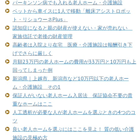
パーキンソン病でも入れる老人ホーム・介護施設
ベットから車イスに1人で移動「離床アシストロボッ
ト・リショウーネPlus」
認知症になると親の財産が使えない・家が売れない
家族信託で老後の財産管理
高齢者は入院より在宅 医療・介護施設は報酬引き下
げでさらに厳しく
月額23万円の老人ホームの費用が33万円と10万円も上
回ってしまった例
新潟県｜上越市、新潟市など10万円以下の老人ホー
ム・介護施設 その1
保証人がいない老人ホーム入居法 保証協会不要の貴
重なホームはここ
人工透析が必要な人が老人ホームを選ぶときの4つのコ
ツ
良い老人ホームを選ぶにはここを見よ！ 質の低い介護
施設の見極め方