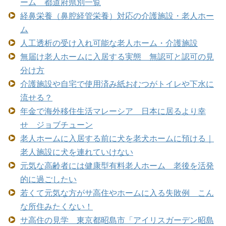
ーム 都道府県別一覧
経鼻栄養（鼻腔経管栄養）対応の介護施設・老人ホー
ム
人工透析の受け入れ可能な老人ホーム・介護施設
無届け老人ホームに入居する実態 無認可と認可の見
分け方
介護施設や自宅で使用済み紙おむつがトイレや下水に
流せる？
年金で海外移住生活マレーシア 日本に居るより幸
せ ジョブチューン
老人ホームに入居する前に犬を老犬ホームに預ける｜
老人施設に犬を連れていけない
元気な高齢者には健康型有料老人ホーム 老後を活発
的に過ごしたい
若くて元気な方がサ高住やホームに入る失敗例 こん
な所住みたくない！
サ高住の見学 東京都昭島市「アイリスガーデン昭島