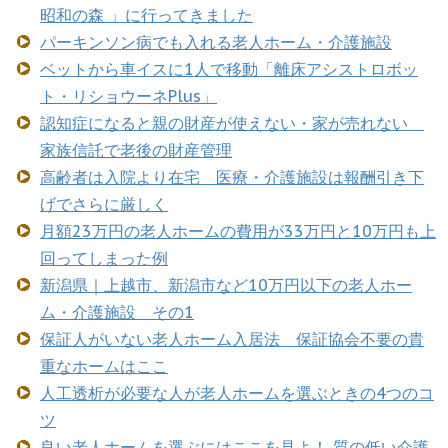
昭和の森 」に行ってきました
パーキンソン病でも入れる老人ホーム・介護施設
ベットから車イスに1人で移動「離床アシストロボッ
ト・リショウーネPlus」
認知症になると親の財産が使えない・家が売れない
家族信託で老後の財産管理
高齢者は入院より在宅 医療・介護施設は報酬引き下
げでさらに厳しく
月額23万円の老人ホームの費用が33万円と10万円も上
回ってしまった例
新潟県｜上越市、新潟市など10万円以下の老人ホー
ム・介護施設 その1
保証人がいない老人ホーム入居法 保証協会不要の貴
重なホームはここ
人工透析が必要な人が老人ホームを選ぶときの4つのコ
ツ
良い老人ホームを選ぶにはここを見よ！ 質の低い介護