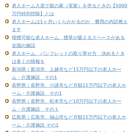
老人ホーム入居で親の家（実家）を売るときの【3000
万円特別控除】とは
老人ホームは1ヶ月いくらかかるのか 費用の内訳教え
ます
喫煙可能な老人ホーム 煙草が吸えるスペースがある
全国の施設
老人ホーム パンフレットの取り寄せ方 決めるとき
は多くの情報を
新潟県｜新潟市、上越市など15万円以下の老人ホー
ム・介護施設 その1
長野県｜長野市、小諸市など月額15万円以下の老人ホ
ーム・介護施設 その1
長野県｜長野市、松本市など10万円以下の老人ホー
ム・介護施設 その１
広島県｜広島市、福山市など月額15万円以下の老人ホ
ーム・介護施設 その1