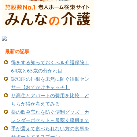
最新の記事
得をする知っておくべき介護保険｜
64歳と65歳の分かれ目
認知症の徘徊を未然に防ぐ徘徊セン
サー【おでかけキャッチ】
サ高住とアパートの費用を比較｜ど
ちらが得か考えてみる
薬の飲み忘れを防ぐ便利グッズ｜カ
レンダーポケット～服薬支援機まで
手が震えて食べられない方の食事を
サポートするスプーン