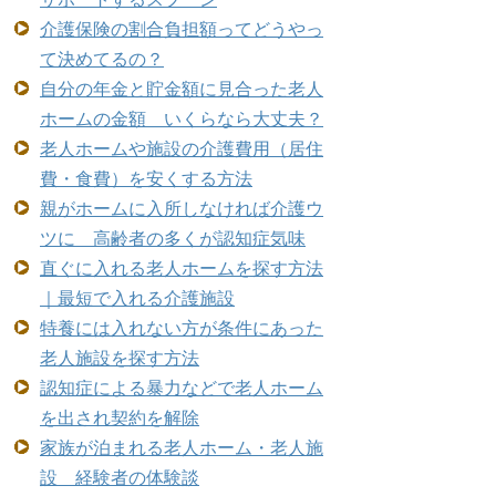
介護保険の割合負担額ってどうやっ
て決めてるの？
自分の年金と貯金額に見合った老人
ホームの金額 いくらなら大丈夫？
老人ホームや施設の介護費用（居住
費・食費）を安くする方法
親がホームに入所しなければ介護ウ
ツに 高齢者の多くが認知症気味
直ぐに入れる老人ホームを探す方法
｜最短で入れる介護施設
特養には入れない方が条件にあった
老人施設を探す方法
認知症による暴力などで老人ホーム
を出され契約を解除
家族が泊まれる老人ホーム・老人施
設 経験者の体験談