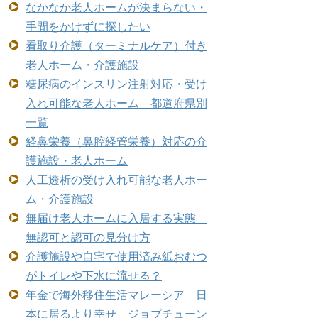
なかなか老人ホームが決まらない・
手間をかけずに探したい
看取り介護（ターミナルケア）付き
老人ホーム・介護施設
糖尿病のインスリン注射対応・受け
入れ可能な老人ホーム 都道府県別
一覧
経鼻栄養（鼻腔経管栄養）対応の介
護施設・老人ホーム
人工透析の受け入れ可能な老人ホー
ム・介護施設
無届け老人ホームに入居する実態
無認可と認可の見分け方
介護施設や自宅で使用済み紙おむつ
がトイレや下水に流せる？
年金で海外移住生活マレーシア 日
本に居るより幸せ ジョブチューン