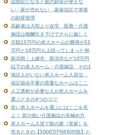
認知症になると親の財産が使えな
い・家が売れない 家族信託で老後
の財産管理
高齢者は入院より在宅 医療・介護
施設は報酬引き下げでさらに厳しく
月額23万円の老人ホームの費用が33
万円と10万円も上回ってしまった例
新潟県｜上越市、新潟市など10万円
以下の老人ホーム・介護施設 その1
保証人がいない老人ホーム入居法
保証協会不要の貴重なホームはここ
人工透析が必要な人が老人ホームを
選ぶときの4つのコツ
良い老人ホームを選ぶにはここを見
よ！ 質の低い介護施設の見極め方
老人ホーム入居で親の家（実家）を
売るときの【3000万円特別控除】と