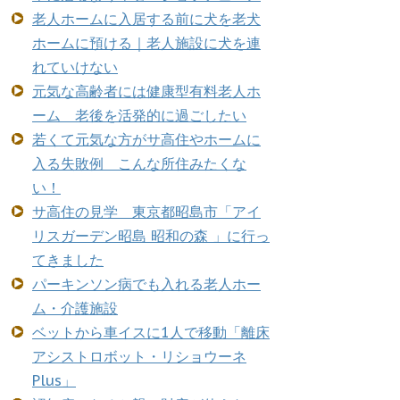
老人ホームに入居する前に犬を老犬
ホームに預ける｜老人施設に犬を連
れていけない
元気な高齢者には健康型有料老人ホ
ーム 老後を活発的に過ごしたい
若くて元気な方がサ高住やホームに
入る失敗例 こんな所住みたくな
い！
サ高住の見学 東京都昭島市「アイ
リスガーデン昭島 昭和の森 」に行っ
てきました
パーキンソン病でも入れる老人ホー
ム・介護施設
ベットから車イスに1人で移動「離床
アシストロボット・リショウーネ
Plus」