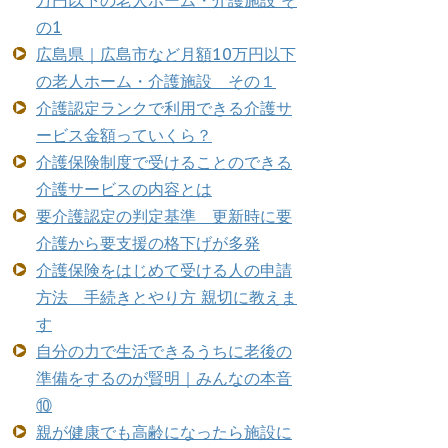
万円以下の老人ホーム・介護施設 そ
の1
広島県｜広島市など月額10万円以下
の老人ホーム・介護施設 その１
介護認定ランクで利用できる介護サ
ービス金額っていくら？
介護保険制度で受けることのできる
介護サービスの内容とは
要介護認定の判定基準 更新時に要
介護から要支援の格下げが多発
介護保険をはじめて受ける人の申請
方法 手続きとやり方 親切に教えま
す
自分の力で生活できるうちに老後の
準備をするのが賢明｜みんなの本音
⑩
親が健康でも高齢になったら施設に