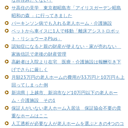
サ高住の見学 東京都昭島市「アイリスガーデン昭島
昭和の森 」に行ってきました
パーキンソン病でも入れる老人ホーム・介護施設
ベットから車イスに1人で移動「離床アシストロボッ
ト・リショウーネPlus」
認知症になると親の財産が使えない・家が売れない
家族信託で老後の財産管理
高齢者は入院より在宅 医療・介護施設は報酬引き下
げでさらに厳しく
月額23万円の老人ホームの費用が33万円と10万円も上
回ってしまった例
新潟県｜上越市、新潟市など10万円以下の老人ホー
ム・介護施設 その1
保証人がいない老人ホーム入居法 保証協会不要の貴
重なホームはここ
人工透析が必要な人が老人ホームを選ぶときの4つのコ