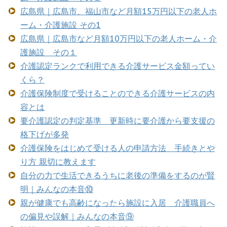
広島県｜広島市、福山市など月額15万円以下の老人ホ
ーム・介護施設 その1
広島県｜広島市など月額10万円以下の老人ホーム・介
護施設 その１
介護認定ランクで利用できる介護サービス金額ってい
くら？
介護保険制度で受けることのできる介護サービスの内
容とは
要介護認定の判定基準 更新時に要介護から要支援の
格下げが多発
介護保険をはじめて受ける人の申請方法 手続きとや
り方 親切に教えます
自分の力で生活できるうちに老後の準備をするのが賢
明｜みんなの本音⑩
親が健康でも高齢になったら施設に入居 介護職員へ
の偏見や誤解｜みんなの本音⑨