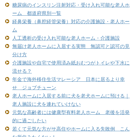
糖尿病のインスリン注射対応・受け入れ可能な老人ホ
ーム 都道府県別一覧
経鼻栄養（鼻腔経管栄養）対応の介護施設・老人ホー
ム
人工透析の受け入れ可能な老人ホーム・介護施設
無届け老人ホームに入居する実態 無認可と認可の見
分け方
介護施設や自宅で使用済み紙おむつがトイレや下水に
流せる？
年金で海外移住生活マレーシア 日本に居るより幸
せ ジョブチューン
老人ホームに入居する前に犬を老犬ホームに預ける｜
老人施設に犬を連れていけない
元気な高齢者には健康型有料老人ホーム 老後を活発
的に過ごしたい
若くて元気な方がサ高住やホームに入る失敗例 こん
な所住みたくない！