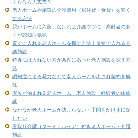
くらなら大丈夫？
老人ホームや施設の介護費用（居住費・食費）を安く
する方法
親がホームに入所しなければ介護ウツに 高齢者の多
くが認知症気味
直ぐに入れる老人ホームを探す方法｜最短で入れる介
護施設
特養には入れない方が条件にあった老人施設を探す方
法
認知症による暴力などで老人ホームを出され契約を解
除
家族が泊まれる老人ホーム・老人施設 経験者の体験
談
なかなか老人ホームが決まらない・手間をかけずに探
したい
看取り介護（ターミナルケア）付き老人ホーム・介護
施設