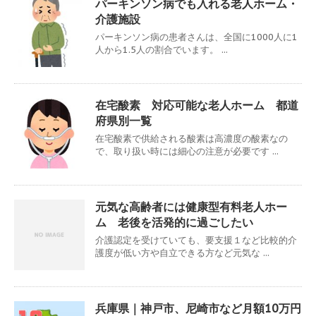
パーキンソン病でも入れる老人ホーム・
介護施設
パーキンソン病の患者さんは、全国に1000人に1
人から1.5人の割合でいます。 ...
在宅酸素 対応可能な老人ホーム 都道
府県別一覧
在宅酸素で供給される酸素は高濃度の酸素なの
で、取り扱い時には細心の注意が必要です ...
元気な高齢者には健康型有料老人ホー
ム 老後を活発的に過ごしたい
介護認定を受けていても、要支援１など比較的介
護度が低い方や自立できる方など元気な ...
兵庫県｜神戸市、尼崎市など月額10万円