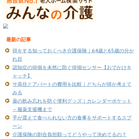
最新の記事
得をする知っておくべき介護保険｜64歳と65歳の分か
れ目
認知症の徘徊を未然に防ぐ徘徊センサー【おでかけキ
ャッチ】
サ高住とアパートの費用を比較｜どちらが得か考えて
みる
薬の飲み忘れを防ぐ便利グッズ｜カレンダーポケット
～服薬支援機まで
手が震えて食べられない方の食事をサポートするスプ
ーン
介護保険の割合負担額ってどうやって決めてるの？