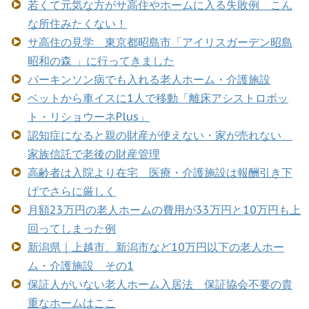
若くて元気な方がサ高住やホームに入る失敗例 こん
な所住みたくない！
サ高住の見学 東京都昭島市「アイリスガーデン昭島
昭和の森 」に行ってきました
パーキンソン病でも入れる老人ホーム・介護施設
ベットから車イスに1人で移動「離床アシストロボッ
ト・リショウーネPlus」
認知症になると親の財産が使えない・家が売れない
家族信託で老後の財産管理
高齢者は入院より在宅 医療・介護施設は報酬引き下
げでさらに厳しく
月額23万円の老人ホームの費用が33万円と10万円も上
回ってしまった例
新潟県｜上越市、新潟市など10万円以下の老人ホー
ム・介護施設 その1
保証人がいない老人ホーム入居法 保証協会不要の貴
重なホームはここ