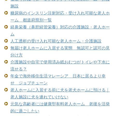
施設
糖尿病のインスリン注射対応・受け入れ可能な老人ホ
ーム 都道府県別一覧
経鼻栄養（鼻腔経管栄養）対応の介護施設・老人ホー
ム
人工透析の受け入れ可能な老人ホーム・介護施設
無届け老人ホームに入居する実態 無認可と認可の見
分け方
介護施設や自宅で使用済み紙おむつがトイレや下水に
流せる？
年金で海外移住生活マレーシア 日本に居るより幸
せ ジョブチューン
老人ホームに入居する前に犬を老犬ホームに預ける｜
老人施設に犬を連れていけない
元気な高齢者には健康型有料老人ホーム 老後を活発
的に過ごしたい