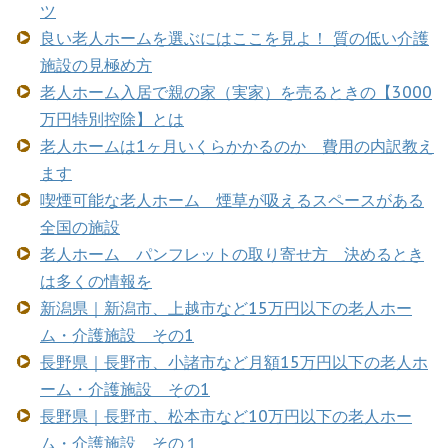
ツ
良い老人ホームを選ぶにはここを見よ！ 質の低い介護
施設の見極め方
老人ホーム入居で親の家（実家）を売るときの【3000
万円特別控除】とは
老人ホームは1ヶ月いくらかかるのか 費用の内訳教え
ます
喫煙可能な老人ホーム 煙草が吸えるスペースがある
全国の施設
老人ホーム パンフレットの取り寄せ方 決めるとき
は多くの情報を
新潟県｜新潟市、上越市など15万円以下の老人ホー
ム・介護施設 その1
長野県｜長野市、小諸市など月額15万円以下の老人ホ
ーム・介護施設 その1
長野県｜長野市、松本市など10万円以下の老人ホー
ム・介護施設 その１