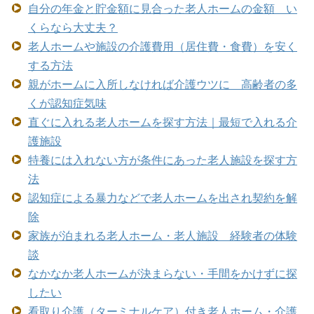
自分の年金と貯金額に見合った老人ホームの金額 い
くらなら大丈夫？
老人ホームや施設の介護費用（居住費・食費）を安く
する方法
親がホームに入所しなければ介護ウツに 高齢者の多
くが認知症気味
直ぐに入れる老人ホームを探す方法｜最短で入れる介
護施設
特養には入れない方が条件にあった老人施設を探す方
法
認知症による暴力などで老人ホームを出され契約を解
除
家族が泊まれる老人ホーム・老人施設 経験者の体験
談
なかなか老人ホームが決まらない・手間をかけずに探
したい
看取り介護（ターミナルケア）付き老人ホーム・介護