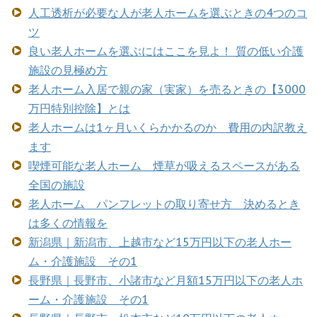
人工透析が必要な人が老人ホームを選ぶときの4つのコ
ツ
良い老人ホームを選ぶにはここを見よ！ 質の低い介護
施設の見極め方
老人ホーム入居で親の家（実家）を売るときの【3000
万円特別控除】とは
老人ホームは1ヶ月いくらかかるのか 費用の内訳教え
ます
喫煙可能な老人ホーム 煙草が吸えるスペースがある
全国の施設
老人ホーム パンフレットの取り寄せ方 決めるとき
は多くの情報を
新潟県｜新潟市、上越市など15万円以下の老人ホー
ム・介護施設 その1
長野県｜長野市、小諸市など月額15万円以下の老人ホ
ーム・介護施設 その1