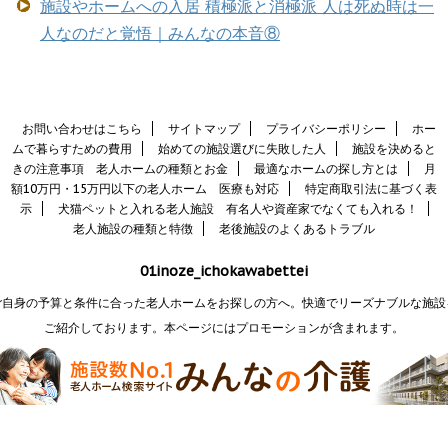
施設やホームへの入居 積極派と消極派 人は死ぬ時は一
人なのだと覚悟｜みんなの本音⑧
お問い合わせはこちら
サイトマップ
プライバシーポリシー
ホー
ムで暮らすための費用
始めての施設選びに失敗した人
施設を決めると
きの注意事項 老人ホームの種類とお金
最適なホームの探し方とは
月
額10万円・15万円以下の老人ホーム 医療も対応
特定商取引法に基づく表
示
犬猫ペットと入れる老人施設 有名人や資産家でなくても入れる！
老人施設の種類と特徴
老後施設のよくあるトラブル
01inoze_ichokawabettei
ご自身の予算と条件に合った老人ホームをお探しの方へ。快適でリーズナブルな施設
ご紹介しております。本ページにはプロモーションが含まれます。