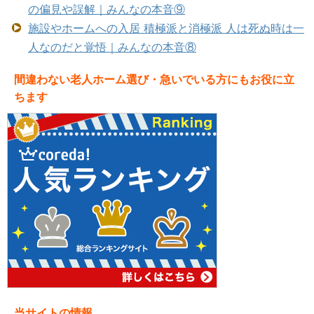
の偏見や誤解｜みんなの本音⑨
施設やホームへの入居 積極派と消極派 人は死ぬ時は一
人なのだと覚悟｜みんなの本音⑧
間違わない老人ホーム選び・急いでいる方にもお役に立
ちます
当サイトの情報