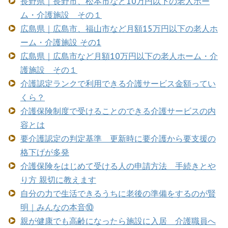
長野県｜長野市、松本市など10万円以下の老人ホー
ム・介護施設 その１
広島県｜広島市、福山市など月額15万円以下の老人ホ
ーム・介護施設 その1
広島県｜広島市など月額10万円以下の老人ホーム・介
護施設 その１
介護認定ランクで利用できる介護サービス金額ってい
くら？
介護保険制度で受けることのできる介護サービスの内
容とは
要介護認定の判定基準 更新時に要介護から要支援の
格下げが多発
介護保険をはじめて受ける人の申請方法 手続きとや
り方 親切に教えます
自分の力で生活できるうちに老後の準備をするのが賢
明｜みんなの本音⑩
親が健康でも高齢になったら施設に入居 介護職員へ