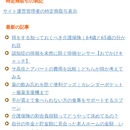
特定商取引の表記
サイト運営管理者の特定商取引表示
最新の記事
得をする知っておくべき介護保険｜64歳と65歳の分か
れ目
認知症の徘徊を未然に防ぐ徘徊センサー【おでかけキ
ャッチ】
サ高住とアパートの費用を比較｜どちらが得か考えて
みる
薬の飲み忘れを防ぐ便利グッズ｜カレンダーポケット
～服薬支援機まで
手が震えて食べられない方の食事をサポートするスプ
ーン
介護保険の割合負担額ってどうやって決めてるの？
自分の年金と貯金額に見合った老人ホームの金額 い