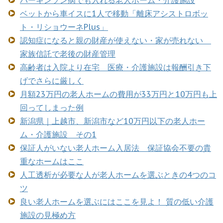
ベットから車イスに1人で移動「離床アシストロボッ
ト・リショウーネPlus」
認知症になると親の財産が使えない・家が売れない
家族信託で老後の財産管理
高齢者は入院より在宅 医療・介護施設は報酬引き下
げでさらに厳しく
月額23万円の老人ホームの費用が33万円と10万円も上
回ってしまった例
新潟県｜上越市、新潟市など10万円以下の老人ホー
ム・介護施設 その1
保証人がいない老人ホーム入居法 保証協会不要の貴
重なホームはここ
人工透析が必要な人が老人ホームを選ぶときの4つのコ
ツ
良い老人ホームを選ぶにはここを見よ！ 質の低い介護
施設の見極め方