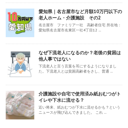
愛知県｜名古屋市など月額10万円以下の
老人ホーム・介護施設 その2
名古屋市 ファミリア一社 高齢者住宅 所在地：
愛知県名古屋市名東区一社4丁目12 ...
なぜ下流老人になるのか？老後の貧困は
他人事ではない
下流老人と言う言葉を耳にするようになりまし
た。下流老人とは貧困高齢者をさし、普通 ...
介護施設や自宅で使用済み紙おむつがト
イレや下水に流せる？
近い将来、紙おむつが下水に流せるかも？という
ニュースが飛び込んできました。 これ ...