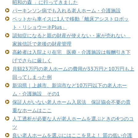
昭和の森 」に行ってきました
パーキンソン病でも入れる老人ホーム・介護施設
ベットから車イスに1人で移動「離床アシストロボッ
ト・リショウーネPlus」
認知症になると親の財産が使えない・家が売れない
家族信託で老後の財産管理
高齢者は入院より在宅 医療・介護施設は報酬引き下
げでさらに厳しく
月額23万円の老人ホームの費用が33万円と10万円も上
回ってしまった例
新潟県｜上越市、新潟市など10万円以下の老人ホー
ム・介護施設 その1
保証人がいない老人ホーム入居法 保証協会不要の貴
重なホームはここ
人工透析が必要な人が老人ホームを選ぶときの4つのコ
ツ
良い老人ホームを選ぶにはここを見よ！ 質の低い介護