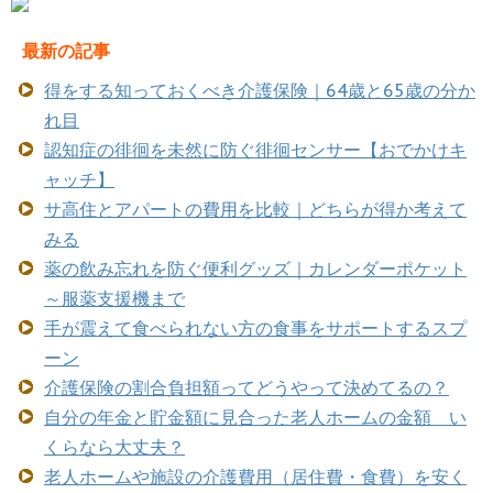
最新の記事
得をする知っておくべき介護保険｜64歳と65歳の分か
れ目
認知症の徘徊を未然に防ぐ徘徊センサー【おでかけキ
ャッチ】
サ高住とアパートの費用を比較｜どちらが得か考えて
みる
薬の飲み忘れを防ぐ便利グッズ｜カレンダーポケット
～服薬支援機まで
手が震えて食べられない方の食事をサポートするスプ
ーン
介護保険の割合負担額ってどうやって決めてるの？
自分の年金と貯金額に見合った老人ホームの金額 い
くらなら大丈夫？
老人ホームや施設の介護費用（居住費・食費）を安く