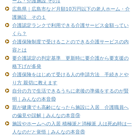
ーム・介護施設 その1
広島県｜広島市など月額10万円以下の老人ホーム・介
護施設 その１
介護認定ランクで利用できる介護サービス金額ってい
くら？
介護保険制度で受けることのできる介護サービスの内
容とは
要介護認定の判定基準 更新時に要介護から要支援の
格下げが多発
介護保険をはじめて受ける人の申請方法 手続きとや
り方 親切に教えます
自分の力で生活できるうちに老後の準備をするのが賢
明｜みんなの本音⑩
親が健康でも高齢になったら施設に入居 介護職員へ
の偏見や誤解｜みんなの本音⑨
施設やホームへの入居 積極派と消極派 人は死ぬ時は一
人なのだと覚悟｜みんなの本音⑧