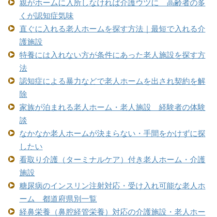
親がホームに入所しなければ介護ウツに 高齢者の多
くが認知症気味
直ぐに入れる老人ホームを探す方法｜最短で入れる介
護施設
特養には入れない方が条件にあった老人施設を探す方
法
認知症による暴力などで老人ホームを出され契約を解
除
家族が泊まれる老人ホーム・老人施設 経験者の体験
談
なかなか老人ホームが決まらない・手間をかけずに探
したい
看取り介護（ターミナルケア）付き老人ホーム・介護
施設
糖尿病のインスリン注射対応・受け入れ可能な老人ホ
ーム 都道府県別一覧
経鼻栄養（鼻腔経管栄養）対応の介護施設・老人ホー