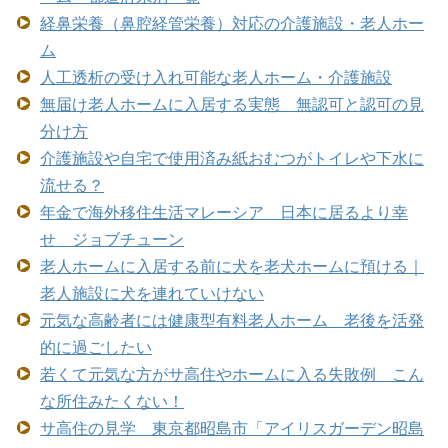
経鼻栄養（鼻腔経管栄養）対応の介護施設・老人ホー
ム
人工透析の受け入れ可能な老人ホーム・介護施設
無届け老人ホームに入居する実態 無認可と認可の見
分け方
介護施設や自宅で使用済み紙おむつがトイレや下水に
流せる？
年金で海外移住生活マレーシア 日本に居るより幸
せ ジョブチューン
老人ホームに入居する前に犬を老犬ホームに預ける｜
老人施設に犬を連れていけない
元気な高齢者には健康型有料老人ホーム 老後を活発
的に過ごしたい
若くて元気な方がサ高住やホームに入る失敗例 こん
な所住みたくない！
サ高住の見学 東京都昭島市「アイリスガーデン昭島