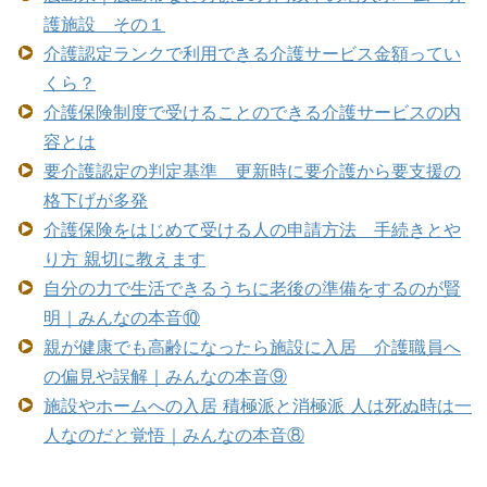
護施設 その１
介護認定ランクで利用できる介護サービス金額ってい
くら？
介護保険制度で受けることのできる介護サービスの内
容とは
要介護認定の判定基準 更新時に要介護から要支援の
格下げが多発
介護保険をはじめて受ける人の申請方法 手続きとや
り方 親切に教えます
自分の力で生活できるうちに老後の準備をするのが賢
明｜みんなの本音⑩
親が健康でも高齢になったら施設に入居 介護職員へ
の偏見や誤解｜みんなの本音⑨
施設やホームへの入居 積極派と消極派 人は死ぬ時は一
人なのだと覚悟｜みんなの本音⑧