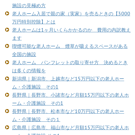
施設の見極め方
老人ホーム入居で親の家（実家）を売るときの【3000
万円特別控除】とは
老人ホームは1ヶ月いくらかかるのか 費用の内訳教え
ます
喫煙可能な老人ホーム 煙草が吸えるスペースがある
全国の施設
老人ホーム パンフレットの取り寄せ方 決めるとき
は多くの情報を
新潟県｜新潟市、上越市など15万円以下の老人ホー
ム・介護施設 その1
長野県｜長野市、小諸市など月額15万円以下の老人ホ
ーム・介護施設 その1
長野県｜長野市、松本市など10万円以下の老人ホー
ム・介護施設 その１
広島県｜広島市、福山市など月額15万円以下の老人ホ