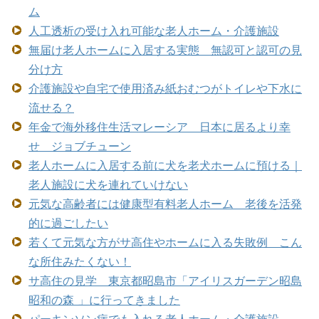
ム
人工透析の受け入れ可能な老人ホーム・介護施設
無届け老人ホームに入居する実態 無認可と認可の見
分け方
介護施設や自宅で使用済み紙おむつがトイレや下水に
流せる？
年金で海外移住生活マレーシア 日本に居るより幸
せ ジョブチューン
老人ホームに入居する前に犬を老犬ホームに預ける｜
老人施設に犬を連れていけない
元気な高齢者には健康型有料老人ホーム 老後を活発
的に過ごしたい
若くて元気な方がサ高住やホームに入る失敗例 こん
な所住みたくない！
サ高住の見学 東京都昭島市「アイリスガーデン昭島
昭和の森 」に行ってきました
パーキンソン病でも入れる老人ホーム・介護施設