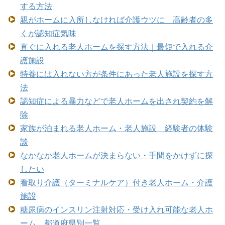
する方法
親がホームに入所しなければ介護ウツに 高齢者の多
くが認知症気味
直ぐに入れる老人ホームを探す方法｜最短で入れる介
護施設
特養には入れない方が条件にあった老人施設を探す方
法
認知症による暴力などで老人ホームを出され契約を解
除
家族が泊まれる老人ホーム・老人施設 経験者の体験
談
なかなか老人ホームが決まらない・手間をかけずに探
したい
看取り介護（ターミナルケア）付き老人ホーム・介護
施設
糖尿病のインスリン注射対応・受け入れ可能な老人ホ
ーム 都道府県別一覧