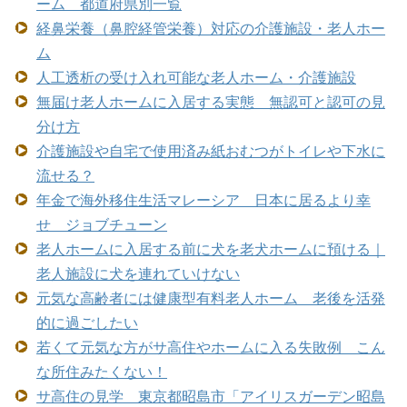
ーム 都道府県別一覧
経鼻栄養（鼻腔経管栄養）対応の介護施設・老人ホー
ム
人工透析の受け入れ可能な老人ホーム・介護施設
無届け老人ホームに入居する実態 無認可と認可の見
分け方
介護施設や自宅で使用済み紙おむつがトイレや下水に
流せる？
年金で海外移住生活マレーシア 日本に居るより幸
せ ジョブチューン
老人ホームに入居する前に犬を老犬ホームに預ける｜
老人施設に犬を連れていけない
元気な高齢者には健康型有料老人ホーム 老後を活発
的に過ごしたい
若くて元気な方がサ高住やホームに入る失敗例 こん
な所住みたくない！
サ高住の見学 東京都昭島市「アイリスガーデン昭島