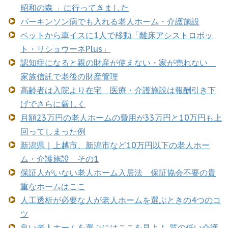
昭和の森 」に行ってきました
パーキンソン病でも入れる老人ホーム・介護施設
ベットから車イスに1人で移動「離床アシストロボッ
ト・リショウーネPlus」
認知症になると親の財産が使えない・家が売れない
家族信託で老後の財産管理
高齢者は入院より在宅 医療・介護施設は報酬引き下
げでさらに厳しく
月額23万円の老人ホームの費用が33万円と10万円も上
回ってしまった例
新潟県｜上越市、新潟市など10万円以下の老人ホー
ム・介護施設 その1
保証人がいない老人ホーム入居法 保証協会不要の貴
重なホームはここ
人工透析が必要な人が老人ホームを選ぶときの4つのコ
ツ
良い老人ホームを選ぶにはここを見よ！ 質の低い介護