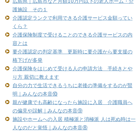
広島県｜広島市など月額10万円以下の老人ホーム・介
護施設 その１
介護認定ランクで利用できる介護サービス金額ってい
くら？
介護保険制度で受けることのできる介護サービスの内
容とは
要介護認定の判定基準 更新時に要介護から要支援の
格下げが多発
介護保険をはじめて受ける人の申請方法 手続きとや
り方 親切に教えます
自分の力で生活できるうちに老後の準備をするのが賢
明｜みんなの本音⑩
親が健康でも高齢になったら施設に入居 介護職員へ
の偏見や誤解｜みんなの本音⑨
施設やホームへの入居 積極派と消極派 人は死ぬ時は一
人なのだと覚悟｜みんなの本音⑧