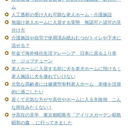
ム
人工透析の受け入れ可能な老人ホーム・介護施設
無届け老人ホームに入居する実態 無認可と認可の見
分け方
介護施設や自宅で使用済み紙おむつがトイレや下水に
流せる？
年金で海外移住生活マレーシア 日本に居るより幸
せ ジョブチューン
老人ホームに入居する前に犬を老犬ホームに預ける｜
老人施設に犬を連れていけない
元気な高齢者には健康型有料老人ホーム 老後を活発
的に過ごしたい
若くて元気な方がサ高住やホームに入る失敗例 こん
な所住みたくない！
サ高住の見学 東京都昭島市「アイリスガーデン昭島
昭和の森 」に行ってきました