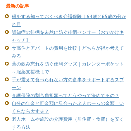
最新の記事
得をする知っておくべき介護保険｜64歳と65歳の分か
れ目
認知症の徘徊を未然に防ぐ徘徊センサー【おでかけキ
ャッチ】
サ高住とアパートの費用を比較｜どちらが得か考えて
みる
薬の飲み忘れを防ぐ便利グッズ｜カレンダーポケット
～服薬支援機まで
手が震えて食べられない方の食事をサポートするスプ
ーン
介護保険の割合負担額ってどうやって決めてるの？
自分の年金と貯金額に見合った老人ホームの金額 い
くらなら大丈夫？
老人ホームや施設の介護費用（居住費・食費）を安く
する方法