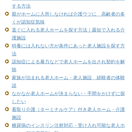
する方法
親がホームに入所しなければ介護ウツに 高齢者の多
くが認知症気味
直ぐに入れる老人ホームを探す方法｜最短で入れる介
護施設
特養には入れない方が条件にあった老人施設を探す方
法
認知症による暴力などで老人ホームを出され契約を解
除
家族が泊まれる老人ホーム・老人施設 経験者の体験
談
なかなか老人ホームが決まらない・手間をかけずに探
したい
看取り介護（ターミナルケア）付き老人ホーム・介護
施設
糖尿病のインスリン注射対応・受け入れ可能な老人ホ