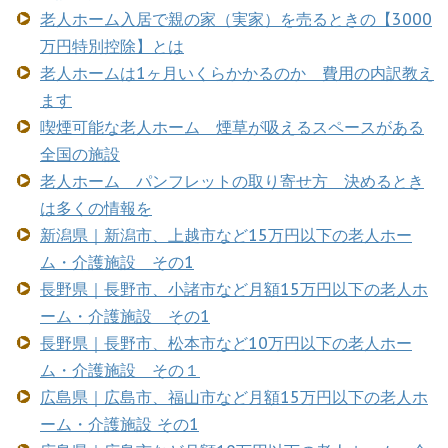
老人ホーム入居で親の家（実家）を売るときの【3000
万円特別控除】とは
老人ホームは1ヶ月いくらかかるのか 費用の内訳教え
ます
喫煙可能な老人ホーム 煙草が吸えるスペースがある
全国の施設
老人ホーム パンフレットの取り寄せ方 決めるとき
は多くの情報を
新潟県｜新潟市、上越市など15万円以下の老人ホー
ム・介護施設 その1
長野県｜長野市、小諸市など月額15万円以下の老人ホ
ーム・介護施設 その1
長野県｜長野市、松本市など10万円以下の老人ホー
ム・介護施設 その１
広島県｜広島市、福山市など月額15万円以下の老人ホ
ーム・介護施設 その1