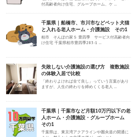
付高齢者向け住宅、グループホーム、ケ ...
千葉県｜船橋市、市川市などペット犬猫
と入れる老人ホーム・介護施設 その1
柏市 そんぽの家Ｓ 豊四季 サービス付高齢者向
け住宅 千葉県柏市豊四季283-1 ...
失敗しない介護施設の選び方 複数施設
の体験入居で比較
「終わりよければ全て良し」っていう言葉があり
ますが、人生の終わりを締めくくる老人 ...
千葉県｜千葉市など月額10万円以下の老
人ホーム・介護施設・グループホーム
その1
千葉県は、東京湾アクアラインや圏央道の開通に