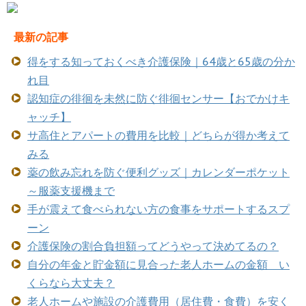
最新の記事
得をする知っておくべき介護保険｜64歳と65歳の分か
れ目
認知症の徘徊を未然に防ぐ徘徊センサー【おでかけキ
ャッチ】
サ高住とアパートの費用を比較｜どちらが得か考えて
みる
薬の飲み忘れを防ぐ便利グッズ｜カレンダーポケット
～服薬支援機まで
手が震えて食べられない方の食事をサポートするスプ
ーン
介護保険の割合負担額ってどうやって決めてるの？
自分の年金と貯金額に見合った老人ホームの金額 い
くらなら大丈夫？
老人ホームや施設の介護費用（居住費・食費）を安く