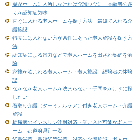
親がホームに入所しなければ介護ウツに 高齢者の多
くが認知症気味
直ぐに入れる老人ホームを探す方法｜最短で入れる介
護施設
特養には入れない方が条件にあった老人施設を探す方
法
認知症による暴力などで老人ホームを出され契約を解
除
家族が泊まれる老人ホーム・老人施設 経験者の体験
談
なかなか老人ホームが決まらない・手間をかけずに探
したい
看取り介護（ターミナルケア）付き老人ホーム・介護
施設
糖尿病のインスリン注射対応・受け入れ可能な老人ホ
ーム 都道府県別一覧
経鼻栄養（鼻腔経管栄養）対応の介護施設・老人ホー