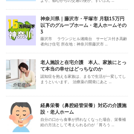
より、都心からの交通の便が、ずいぶん ...
神奈川県｜藤沢市・平塚市 月額15万円
以下のグループホーム・老人ホームその
3
藤沢市 ラウンジヒル湘南台 サービス付き高齢
者向け住宅 所在地：神奈川県藤沢市 ...
老人施設と在宅介護 本人、家族にとっ
て本当の幸せはどっちなのか
認知症を抱える家族は、まるで生活が一変してし
まうといいます。 治療薬の開発にあと ...
経鼻栄養（鼻腔経管栄養）対応の介護施
設・老人ホーム
自分の口から食事が摂れなくなった場合、栄養補
給の方法として考えられるのが「胃ろう ...