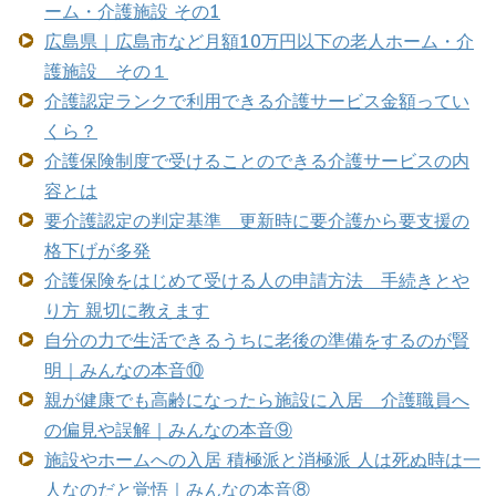
ーム・介護施設 その1
広島県｜広島市など月額10万円以下の老人ホーム・介
護施設 その１
介護認定ランクで利用できる介護サービス金額ってい
くら？
介護保険制度で受けることのできる介護サービスの内
容とは
要介護認定の判定基準 更新時に要介護から要支援の
格下げが多発
介護保険をはじめて受ける人の申請方法 手続きとや
り方 親切に教えます
自分の力で生活できるうちに老後の準備をするのが賢
明｜みんなの本音⑩
親が健康でも高齢になったら施設に入居 介護職員へ
の偏見や誤解｜みんなの本音⑨
施設やホームへの入居 積極派と消極派 人は死ぬ時は一
人なのだと覚悟｜みんなの本音⑧