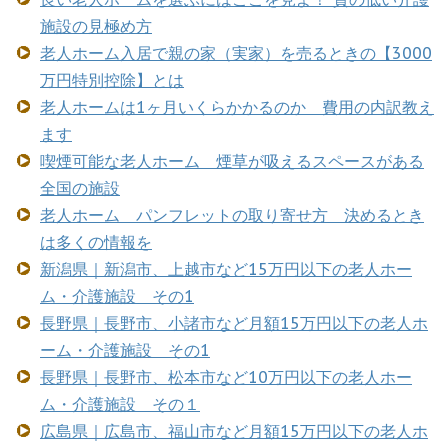
施設の見極め方
老人ホーム入居で親の家（実家）を売るときの【3000
万円特別控除】とは
老人ホームは1ヶ月いくらかかるのか 費用の内訳教え
ます
喫煙可能な老人ホーム 煙草が吸えるスペースがある
全国の施設
老人ホーム パンフレットの取り寄せ方 決めるとき
は多くの情報を
新潟県｜新潟市、上越市など15万円以下の老人ホー
ム・介護施設 その1
長野県｜長野市、小諸市など月額15万円以下の老人ホ
ーム・介護施設 その1
長野県｜長野市、松本市など10万円以下の老人ホー
ム・介護施設 その１
広島県｜広島市、福山市など月額15万円以下の老人ホ