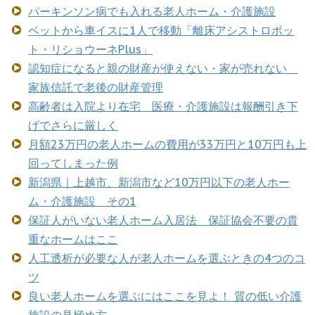
パーキンソン病でも入れる老人ホーム・介護施設
ベットから車イスに1人で移動「離床アシストロボッ
ト・リショウーネPlus」
認知症になると親の財産が使えない・家が売れない
家族信託で老後の財産管理
高齢者は入院より在宅 医療・介護施設は報酬引き下
げでさらに厳しく
月額23万円の老人ホームの費用が33万円と10万円も上
回ってしまった例
新潟県｜上越市、新潟市など10万円以下の老人ホー
ム・介護施設 その1
保証人がいない老人ホーム入居法 保証協会不要の貴
重なホームはここ
人工透析が必要な人が老人ホームを選ぶときの4つのコ
ツ
良い老人ホームを選ぶにはここを見よ！ 質の低い介護
施設の見極め方