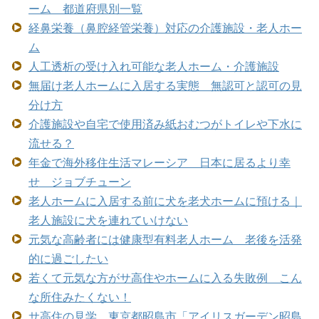
ーム 都道府県別一覧
経鼻栄養（鼻腔経管栄養）対応の介護施設・老人ホー
ム
人工透析の受け入れ可能な老人ホーム・介護施設
無届け老人ホームに入居する実態 無認可と認可の見
分け方
介護施設や自宅で使用済み紙おむつがトイレや下水に
流せる？
年金で海外移住生活マレーシア 日本に居るより幸
せ ジョブチューン
老人ホームに入居する前に犬を老犬ホームに預ける｜
老人施設に犬を連れていけない
元気な高齢者には健康型有料老人ホーム 老後を活発
的に過ごしたい
若くて元気な方がサ高住やホームに入る失敗例 こん
な所住みたくない！
サ高住の見学 東京都昭島市「アイリスガーデン昭島