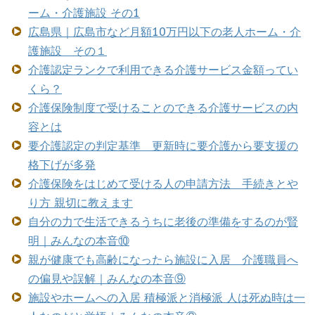
ーム・介護施設 その1
広島県｜広島市など月額10万円以下の老人ホーム・介
護施設 その１
介護認定ランクで利用できる介護サービス金額ってい
くら？
介護保険制度で受けることのできる介護サービスの内
容とは
要介護認定の判定基準 更新時に要介護から要支援の
格下げが多発
介護保険をはじめて受ける人の申請方法 手続きとや
り方 親切に教えます
自分の力で生活できるうちに老後の準備をするのが賢
明｜みんなの本音⑩
親が健康でも高齢になったら施設に入居 介護職員へ
の偏見や誤解｜みんなの本音⑨
施設やホームへの入居 積極派と消極派 人は死ぬ時は一