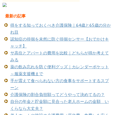
最新の記事
得をする知っておくべき介護保険｜64歳と65歳の分か
れ目
認知症の徘徊を未然に防ぐ徘徊センサー【おでかけキ
ャッチ】
サ高住とアパートの費用を比較｜どちらが得か考えて
みる
薬の飲み忘れを防ぐ便利グッズ｜カレンダーポケット
～服薬支援機まで
手が震えて食べられない方の食事をサポートするスプ
ーン
介護保険の割合負担額ってどうやって決めてるの？
自分の年金と貯金額に見合った老人ホームの金額 い
くらなら大丈夫？