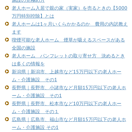
老人ホーム入居で親の家（実家）を売るときの【3000
万円特別控除】とは
老人ホームは1ヶ月いくらかかるのか 費用の内訳教え
ます
喫煙可能な老人ホーム 煙草が吸えるスペースがある
全国の施設
老人ホーム パンフレットの取り寄せ方 決めるとき
は多くの情報を
新潟県｜新潟市、上越市など15万円以下の老人ホー
ム・介護施設 その1
長野県｜長野市、小諸市など月額15万円以下の老人ホ
ーム・介護施設 その1
長野県｜長野市、松本市など10万円以下の老人ホー
ム・介護施設 その１
広島県｜広島市、福山市など月額15万円以下の老人ホ
ーム・介護施設 その1