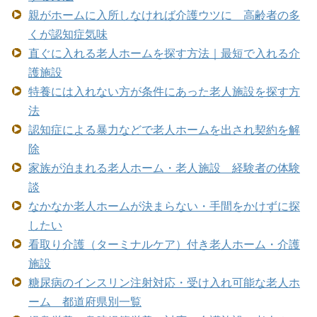
親がホームに入所しなければ介護ウツに 高齢者の多
くが認知症気味
直ぐに入れる老人ホームを探す方法｜最短で入れる介
護施設
特養には入れない方が条件にあった老人施設を探す方
法
認知症による暴力などで老人ホームを出され契約を解
除
家族が泊まれる老人ホーム・老人施設 経験者の体験
談
なかなか老人ホームが決まらない・手間をかけずに探
したい
看取り介護（ターミナルケア）付き老人ホーム・介護
施設
糖尿病のインスリン注射対応・受け入れ可能な老人ホ
ーム 都道府県別一覧