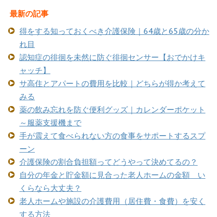
最新の記事
得をする知っておくべき介護保険｜64歳と65歳の分か
れ目
認知症の徘徊を未然に防ぐ徘徊センサー【おでかけキ
ャッチ】
サ高住とアパートの費用を比較｜どちらが得か考えて
みる
薬の飲み忘れを防ぐ便利グッズ｜カレンダーポケット
～服薬支援機まで
手が震えて食べられない方の食事をサポートするスプ
ーン
介護保険の割合負担額ってどうやって決めてるの？
自分の年金と貯金額に見合った老人ホームの金額 い
くらなら大丈夫？
老人ホームや施設の介護費用（居住費・食費）を安く
する方法