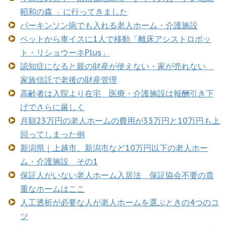
昭和の森 」に行ってきました
パーキンソン病でも入れる老人ホーム・介護施設
ベットから車イスに1人で移動「離床アシストロボッ
ト・リショウーネPlus」
認知症になると親の財産が使えない・家が売れない
家族信託で老後の財産管理
高齢者は入院より在宅 医療・介護施設は報酬引き下
げでさらに厳しく
月額23万円の老人ホームの費用が33万円と10万円も上
回ってしまった例
新潟県｜上越市、新潟市など10万円以下の老人ホー
ム・介護施設 その1
保証人がいない老人ホーム入居法 保証協会不要の貴
重なホームはここ
人工透析が必要な人が老人ホームを選ぶときの4つのコ
ツ