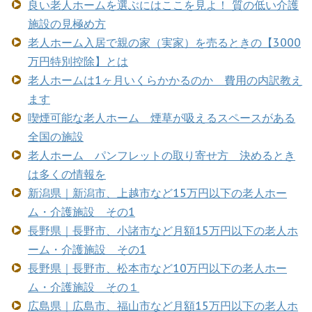
良い老人ホームを選ぶにはここを見よ！ 質の低い介護
施設の見極め方
老人ホーム入居で親の家（実家）を売るときの【3000
万円特別控除】とは
老人ホームは1ヶ月いくらかかるのか 費用の内訳教え
ます
喫煙可能な老人ホーム 煙草が吸えるスペースがある
全国の施設
老人ホーム パンフレットの取り寄せ方 決めるとき
は多くの情報を
新潟県｜新潟市、上越市など15万円以下の老人ホー
ム・介護施設 その1
長野県｜長野市、小諸市など月額15万円以下の老人ホ
ーム・介護施設 その1
長野県｜長野市、松本市など10万円以下の老人ホー
ム・介護施設 その１
広島県｜広島市、福山市など月額15万円以下の老人ホ