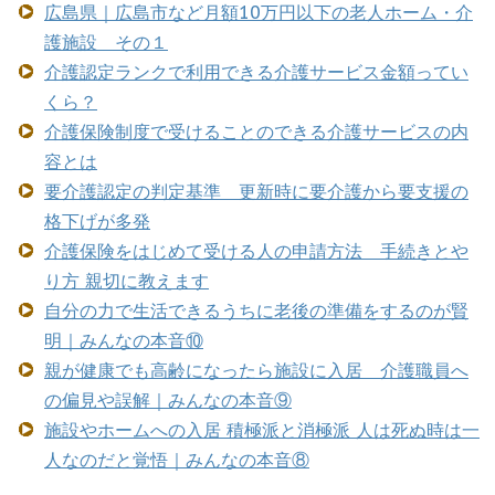
広島県｜広島市など月額10万円以下の老人ホーム・介
護施設 その１
介護認定ランクで利用できる介護サービス金額ってい
くら？
介護保険制度で受けることのできる介護サービスの内
容とは
要介護認定の判定基準 更新時に要介護から要支援の
格下げが多発
介護保険をはじめて受ける人の申請方法 手続きとや
り方 親切に教えます
自分の力で生活できるうちに老後の準備をするのが賢
明｜みんなの本音⑩
親が健康でも高齢になったら施設に入居 介護職員へ
の偏見や誤解｜みんなの本音⑨
施設やホームへの入居 積極派と消極派 人は死ぬ時は一
人なのだと覚悟｜みんなの本音⑧