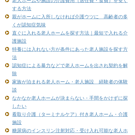
老人ホームや施設の介護費用（居住費・食費）を安く
する方法
親がホームに入所しなければ介護ウツに 高齢者の多
くが認知症気味
直ぐに入れる老人ホームを探す方法｜最短で入れる介
護施設
特養には入れない方が条件にあった老人施設を探す方
法
認知症による暴力などで老人ホームを出され契約を解
除
家族が泊まれる老人ホーム・老人施設 経験者の体験
談
なかなか老人ホームが決まらない・手間をかけずに探
したい
看取り介護（ターミナルケア）付き老人ホーム・介護
施設
糖尿病のインスリン注射対応・受け入れ可能な老人ホ