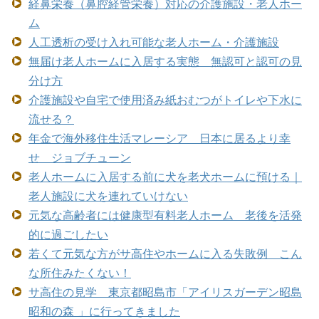
経鼻栄養（鼻腔経管栄養）対応の介護施設・老人ホー
ム
人工透析の受け入れ可能な老人ホーム・介護施設
無届け老人ホームに入居する実態 無認可と認可の見
分け方
介護施設や自宅で使用済み紙おむつがトイレや下水に
流せる？
年金で海外移住生活マレーシア 日本に居るより幸
せ ジョブチューン
老人ホームに入居する前に犬を老犬ホームに預ける｜
老人施設に犬を連れていけない
元気な高齢者には健康型有料老人ホーム 老後を活発
的に過ごしたい
若くて元気な方がサ高住やホームに入る失敗例 こん
な所住みたくない！
サ高住の見学 東京都昭島市「アイリスガーデン昭島
昭和の森 」に行ってきました