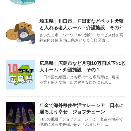
埼玉県｜川口市、戸田市などペット犬猫
と入れる老人ホーム・介護施設 その2
さいたま市 ハーウィル中浦和 サービス付き高
齢者向け住宅 埼玉県さいたま市桜区西 ...
広島県｜広島市など月額10万円以下の老
人ホーム・介護施設 その１
「日本国の縮図」とも呼ばれる広島県は、農業・
漁業も盛んで海・山の豊富な自然にも恵 ...
年金で海外移住生活マレーシア 日本に
居るより幸せ ジョブチューン
TBSの番組「ジョブチューン」で、老後を海外で
優雅に暮らす夫婦が紹介されました。 ...