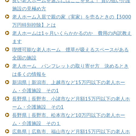
良い老人ホームを選ぶにはここを見よ！ 質の低い介護
施設の見極め方
老人ホーム入居で親の家（実家）を売るときの【3000
万円特別控除】とは
老人ホームは1ヶ月いくらかかるのか 費用の内訳教え
ます
喫煙可能な老人ホーム 煙草が吸えるスペースがある
全国の施設
老人ホーム パンフレットの取り寄せ方 決めるとき
は多くの情報を
新潟県｜新潟市、上越市など15万円以下の老人ホー
ム・介護施設 その1
長野県｜長野市、小諸市など月額15万円以下の老人ホ
ーム・介護施設 その1
長野県｜長野市、松本市など10万円以下の老人ホー
ム・介護施設 その１
広島県｜広島市、福山市など月額15万円以下の老人ホ