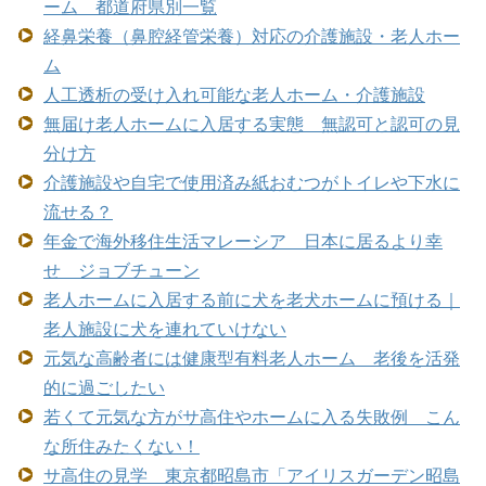
ーム 都道府県別一覧
経鼻栄養（鼻腔経管栄養）対応の介護施設・老人ホー
ム
人工透析の受け入れ可能な老人ホーム・介護施設
無届け老人ホームに入居する実態 無認可と認可の見
分け方
介護施設や自宅で使用済み紙おむつがトイレや下水に
流せる？
年金で海外移住生活マレーシア 日本に居るより幸
せ ジョブチューン
老人ホームに入居する前に犬を老犬ホームに預ける｜
老人施設に犬を連れていけない
元気な高齢者には健康型有料老人ホーム 老後を活発
的に過ごしたい
若くて元気な方がサ高住やホームに入る失敗例 こん
な所住みたくない！
サ高住の見学 東京都昭島市「アイリスガーデン昭島