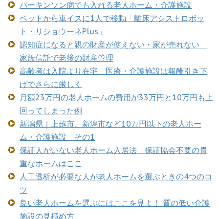
パーキンソン病でも入れる老人ホーム・介護施設
ベットから車イスに1人で移動「離床アシストロボッ
ト・リショウーネPlus」
認知症になると親の財産が使えない・家が売れない
家族信託で老後の財産管理
高齢者は入院より在宅 医療・介護施設は報酬引き下
げでさらに厳しく
月額23万円の老人ホームの費用が33万円と10万円も上
回ってしまった例
新潟県｜上越市、新潟市など10万円以下の老人ホー
ム・介護施設 その1
保証人がいない老人ホーム入居法 保証協会不要の貴
重なホームはここ
人工透析が必要な人が老人ホームを選ぶときの4つのコ
ツ
良い老人ホームを選ぶにはここを見よ！ 質の低い介護
施設の見極め方