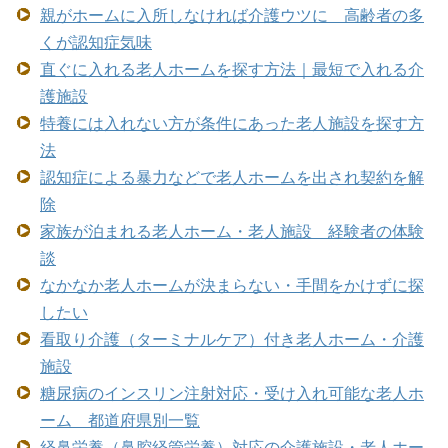
親がホームに入所しなければ介護ウツに 高齢者の多
くが認知症気味
直ぐに入れる老人ホームを探す方法｜最短で入れる介
護施設
特養には入れない方が条件にあった老人施設を探す方
法
認知症による暴力などで老人ホームを出され契約を解
除
家族が泊まれる老人ホーム・老人施設 経験者の体験
談
なかなか老人ホームが決まらない・手間をかけずに探
したい
看取り介護（ターミナルケア）付き老人ホーム・介護
施設
糖尿病のインスリン注射対応・受け入れ可能な老人ホ
ーム 都道府県別一覧
経鼻栄養（鼻腔経管栄養）対応の介護施設・老人ホー