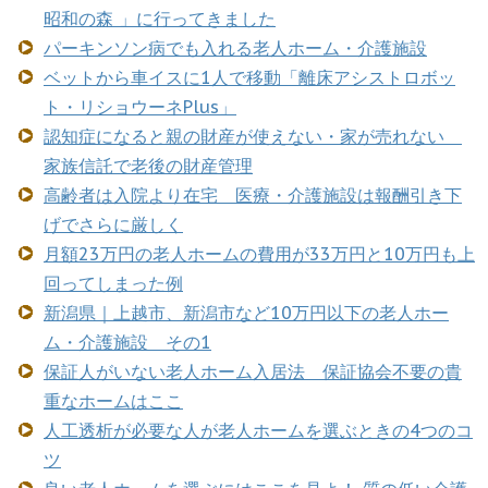
昭和の森 」に行ってきました
パーキンソン病でも入れる老人ホーム・介護施設
ベットから車イスに1人で移動「離床アシストロボッ
ト・リショウーネPlus」
認知症になると親の財産が使えない・家が売れない
家族信託で老後の財産管理
高齢者は入院より在宅 医療・介護施設は報酬引き下
げでさらに厳しく
月額23万円の老人ホームの費用が33万円と10万円も上
回ってしまった例
新潟県｜上越市、新潟市など10万円以下の老人ホー
ム・介護施設 その1
保証人がいない老人ホーム入居法 保証協会不要の貴
重なホームはここ
人工透析が必要な人が老人ホームを選ぶときの4つのコ
ツ