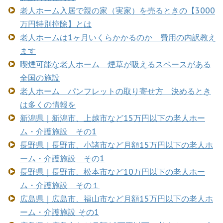
老人ホーム入居で親の家（実家）を売るときの【3000
万円特別控除】とは
老人ホームは1ヶ月いくらかかるのか 費用の内訳教え
ます
喫煙可能な老人ホーム 煙草が吸えるスペースがある
全国の施設
老人ホーム パンフレットの取り寄せ方 決めるとき
は多くの情報を
新潟県｜新潟市、上越市など15万円以下の老人ホー
ム・介護施設 その1
長野県｜長野市、小諸市など月額15万円以下の老人ホ
ーム・介護施設 その1
長野県｜長野市、松本市など10万円以下の老人ホー
ム・介護施設 その１
広島県｜広島市、福山市など月額15万円以下の老人ホ
ーム・介護施設 その1