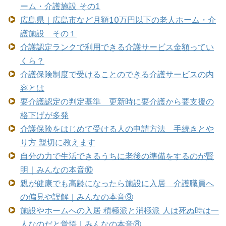
ーム・介護施設 その1
広島県｜広島市など月額10万円以下の老人ホーム・介
護施設 その１
介護認定ランクで利用できる介護サービス金額ってい
くら？
介護保険制度で受けることのできる介護サービスの内
容とは
要介護認定の判定基準 更新時に要介護から要支援の
格下げが多発
介護保険をはじめて受ける人の申請方法 手続きとや
り方 親切に教えます
自分の力で生活できるうちに老後の準備をするのが賢
明｜みんなの本音⑩
親が健康でも高齢になったら施設に入居 介護職員へ
の偏見や誤解｜みんなの本音⑨
施設やホームへの入居 積極派と消極派 人は死ぬ時は一
人なのだと覚悟｜みんなの本音⑧