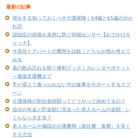
最新の記事
得をする知っておくべき介護保険｜64歳と65歳の分か
れ目
認知症の徘徊を未然に防ぐ徘徊センサー【おでかけキ
ャッチ】
サ高住とアパートの費用を比較｜どちらが得か考えて
みる
薬の飲み忘れを防ぐ便利グッズ｜カレンダーポケット
～服薬支援機まで
手が震えて食べられない方の食事をサポートするスプ
ーン
介護保険の割合負担額ってどうやって決めてるの？
自分の年金と貯金額に見合った老人ホームの金額 い
くらなら大丈夫？
老人ホームや施設の介護費用（居住費・食費）を安く
する方法