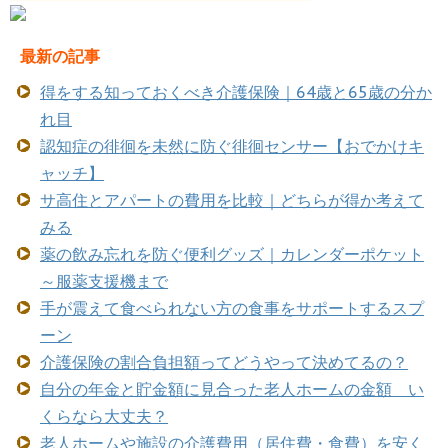
最新の記事
得をする知っておくべき介護保険｜64歳と65歳の分か
れ目
認知症の徘徊を未然に防ぐ徘徊センサー【おでかけキ
ャッチ】
サ高住とアパートの費用を比較｜どちらが得か考えて
みる
薬の飲み忘れを防ぐ便利グッズ｜カレンダーポケット
～服薬支援機まで
手が震えて食べられない方の食事をサポートするスプ
ーン
介護保険の割合負担額ってどうやって決めてるの？
自分の年金と貯金額に見合った老人ホームの金額 い
くらなら大丈夫？
老人ホームや施設の介護費用（居住費・食費）を安く