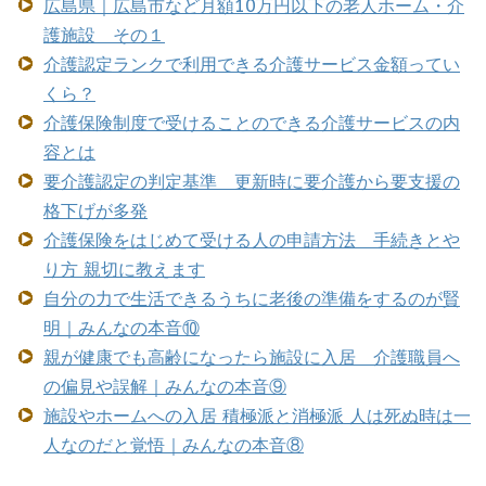
広島県｜広島市など月額10万円以下の老人ホーム・介
護施設 その１
介護認定ランクで利用できる介護サービス金額ってい
くら？
介護保険制度で受けることのできる介護サービスの内
容とは
要介護認定の判定基準 更新時に要介護から要支援の
格下げが多発
介護保険をはじめて受ける人の申請方法 手続きとや
り方 親切に教えます
自分の力で生活できるうちに老後の準備をするのが賢
明｜みんなの本音⑩
親が健康でも高齢になったら施設に入居 介護職員へ
の偏見や誤解｜みんなの本音⑨
施設やホームへの入居 積極派と消極派 人は死ぬ時は一
人なのだと覚悟｜みんなの本音⑧