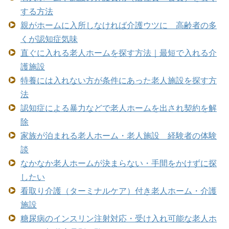
する方法
親がホームに入所しなければ介護ウツに 高齢者の多
くが認知症気味
直ぐに入れる老人ホームを探す方法｜最短で入れる介
護施設
特養には入れない方が条件にあった老人施設を探す方
法
認知症による暴力などで老人ホームを出され契約を解
除
家族が泊まれる老人ホーム・老人施設 経験者の体験
談
なかなか老人ホームが決まらない・手間をかけずに探
したい
看取り介護（ターミナルケア）付き老人ホーム・介護
施設
糖尿病のインスリン注射対応・受け入れ可能な老人ホ