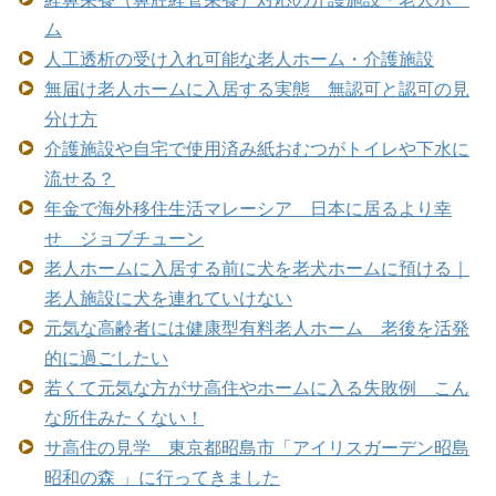
ム
人工透析の受け入れ可能な老人ホーム・介護施設
無届け老人ホームに入居する実態 無認可と認可の見
分け方
介護施設や自宅で使用済み紙おむつがトイレや下水に
流せる？
年金で海外移住生活マレーシア 日本に居るより幸
せ ジョブチューン
老人ホームに入居する前に犬を老犬ホームに預ける｜
老人施設に犬を連れていけない
元気な高齢者には健康型有料老人ホーム 老後を活発
的に過ごしたい
若くて元気な方がサ高住やホームに入る失敗例 こん
な所住みたくない！
サ高住の見学 東京都昭島市「アイリスガーデン昭島
昭和の森 」に行ってきました