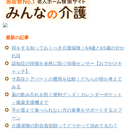
最新の記事
得をする知っておくべき介護保険｜64歳と65歳の分か
れ目
認知症の徘徊を未然に防ぐ徘徊センサー【おでかけキ
ャッチ】
サ高住とアパートの費用を比較｜どちらが得か考えて
みる
薬の飲み忘れを防ぐ便利グッズ｜カレンダーポケット
～服薬支援機まで
手が震えて食べられない方の食事をサポートするスプ
ーン
介護保険の割合負担額ってどうやって決めてるの？