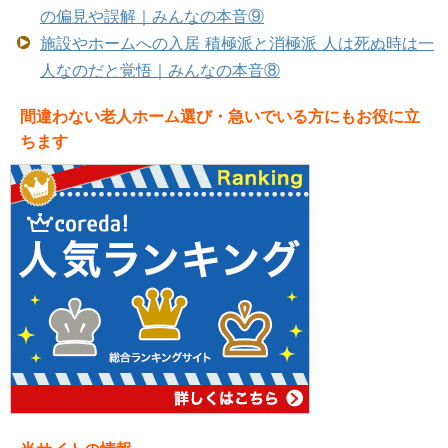
の偏見や誤解｜みんなの本音⑨
施設やホームへの入居 積極派と消極派 人は死ぬ時は一
人なのだと覚悟｜みんなの本音⑧
間違わない老人ホーム選び・急いでいる方にもお役に立
ちます