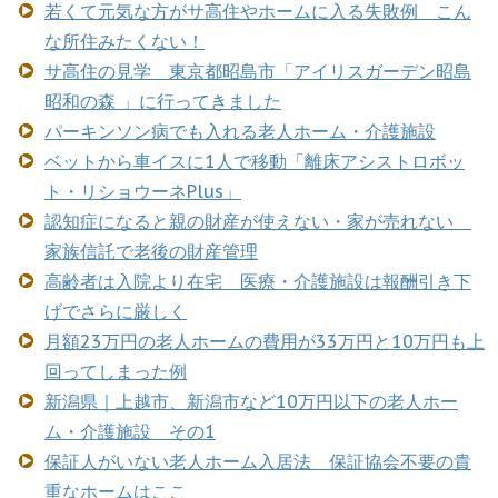
若くて元気な方がサ高住やホームに入る失敗例 こん
な所住みたくない！
サ高住の見学 東京都昭島市「アイリスガーデン昭島
昭和の森 」に行ってきました
パーキンソン病でも入れる老人ホーム・介護施設
ベットから車イスに1人で移動「離床アシストロボッ
ト・リショウーネPlus」
認知症になると親の財産が使えない・家が売れない
家族信託で老後の財産管理
高齢者は入院より在宅 医療・介護施設は報酬引き下
げでさらに厳しく
月額23万円の老人ホームの費用が33万円と10万円も上
回ってしまった例
新潟県｜上越市、新潟市など10万円以下の老人ホー
ム・介護施設 その1
保証人がいない老人ホーム入居法 保証協会不要の貴
重なホームはここ