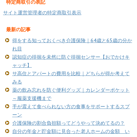
特定商取引の表記
サイト運営管理者の特定商取引表示
最新の記事
得をする知っておくべき介護保険｜64歳と65歳の分か
れ目
認知症の徘徊を未然に防ぐ徘徊センサー【おでかけキ
ャッチ】
サ高住とアパートの費用を比較｜どちらが得か考えて
みる
薬の飲み忘れを防ぐ便利グッズ｜カレンダーポケット
～服薬支援機まで
手が震えて食べられない方の食事をサポートするスプ
ーン
介護保険の割合負担額ってどうやって決めてるの？
自分の年金と貯金額に見合った老人ホームの金額 い