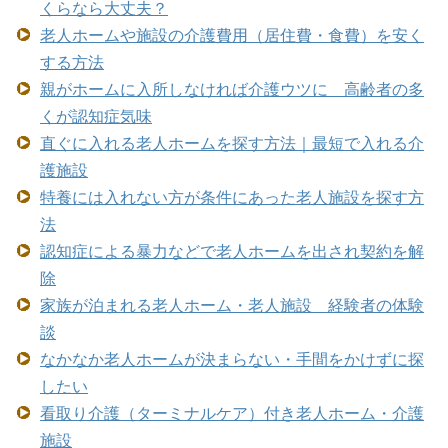
くらなら大丈夫？
老人ホームや施設の介護費用（居住費・食費）を安く
する方法
親がホームに入所しなければ介護ウツに 高齢者の多
くが認知症気味
直ぐに入れる老人ホームを探す方法｜最短で入れる介
護施設
特養には入れない方が条件にあった老人施設を探す方
法
認知症による暴力などで老人ホームを出され契約を解
除
家族が泊まれる老人ホーム・老人施設 経験者の体験
談
なかなか老人ホームが決まらない・手間をかけずに探
したい
看取り介護（ターミナルケア）付き老人ホーム・介護
施設