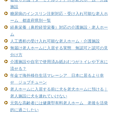
施設
糖尿病のインスリン注射対応・受け入れ可能な老人ホ
ーム 都道府県別一覧
経鼻栄養（鼻腔経管栄養）対応の介護施設・老人ホー
ム
人工透析の受け入れ可能な老人ホーム・介護施設
無届け老人ホームに入居する実態 無認可と認可の見
分け方
介護施設や自宅で使用済み紙おむつがトイレや下水に
流せる？
年金で海外移住生活マレーシア 日本に居るより幸
せ ジョブチューン
老人ホームに入居する前に犬を老犬ホームに預ける｜
老人施設に犬を連れていけない
元気な高齢者には健康型有料老人ホーム 老後を活発
的に過ごしたい