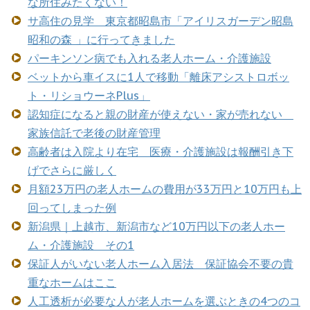
な所住みたくない！
サ高住の見学 東京都昭島市「アイリスガーデン昭島
昭和の森 」に行ってきました
パーキンソン病でも入れる老人ホーム・介護施設
ベットから車イスに1人で移動「離床アシストロボッ
ト・リショウーネPlus」
認知症になると親の財産が使えない・家が売れない
家族信託で老後の財産管理
高齢者は入院より在宅 医療・介護施設は報酬引き下
げでさらに厳しく
月額23万円の老人ホームの費用が33万円と10万円も上
回ってしまった例
新潟県｜上越市、新潟市など10万円以下の老人ホー
ム・介護施設 その1
保証人がいない老人ホーム入居法 保証協会不要の貴
重なホームはここ
人工透析が必要な人が老人ホームを選ぶときの4つのコ