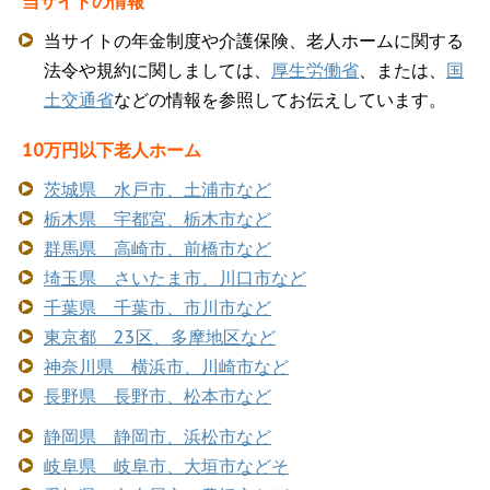
当サイトの情報
当サイトの年金制度や介護保険、老人ホームに関する
法令や規約に関しましては、
厚生労働省
、または、
国
土交通省
などの情報を参照してお伝えしています。
10万円以下老人ホーム
茨城県 水戸市、土浦市など
栃木県 宇都宮、栃木市など
群馬県 高崎市、前橋市など
埼玉県 さいたま市、川口市など
千葉県 千葉市、市川市など
東京都 23区、多摩地区など
神奈川県 横浜市、川崎市など
長野県 長野市、松本市など
静岡県 静岡市、浜松市など
岐阜県 岐阜市、大垣市などそ