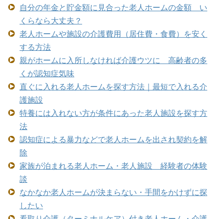
自分の年金と貯金額に見合った老人ホームの金額 い
くらなら大丈夫？
老人ホームや施設の介護費用（居住費・食費）を安く
する方法
親がホームに入所しなければ介護ウツに 高齢者の多
くが認知症気味
直ぐに入れる老人ホームを探す方法｜最短で入れる介
護施設
特養には入れない方が条件にあった老人施設を探す方
法
認知症による暴力などで老人ホームを出され契約を解
除
家族が泊まれる老人ホーム・老人施設 経験者の体験
談
なかなか老人ホームが決まらない・手間をかけずに探
したい
看取り介護（ターミナルケア）付き老人ホーム・介護