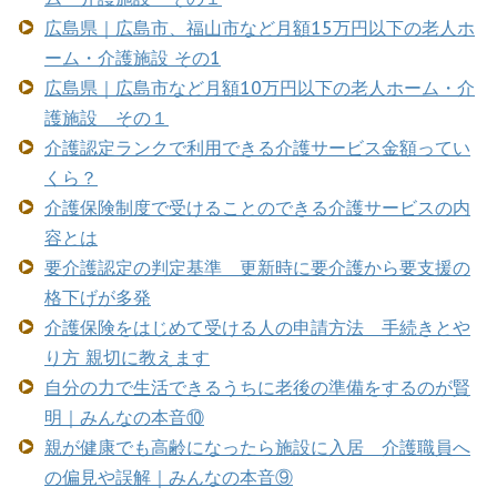
広島県｜広島市、福山市など月額15万円以下の老人ホ
ーム・介護施設 その1
広島県｜広島市など月額10万円以下の老人ホーム・介
護施設 その１
介護認定ランクで利用できる介護サービス金額ってい
くら？
介護保険制度で受けることのできる介護サービスの内
容とは
要介護認定の判定基準 更新時に要介護から要支援の
格下げが多発
介護保険をはじめて受ける人の申請方法 手続きとや
り方 親切に教えます
自分の力で生活できるうちに老後の準備をするのが賢
明｜みんなの本音⑩
親が健康でも高齢になったら施設に入居 介護職員へ
の偏見や誤解｜みんなの本音⑨