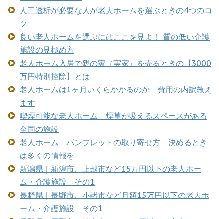
人工透析が必要な人が老人ホームを選ぶときの4つのコ
ツ
良い老人ホームを選ぶにはここを見よ！ 質の低い介護
施設の見極め方
老人ホーム入居で親の家（実家）を売るときの【3000
万円特別控除】とは
老人ホームは1ヶ月いくらかかるのか 費用の内訳教え
ます
喫煙可能な老人ホーム 煙草が吸えるスペースがある
全国の施設
老人ホーム パンフレットの取り寄せ方 決めるとき
は多くの情報を
新潟県｜新潟市、上越市など15万円以下の老人ホー
ム・介護施設 その1
長野県｜長野市、小諸市など月額15万円以下の老人ホ
ーム・介護施設 その1