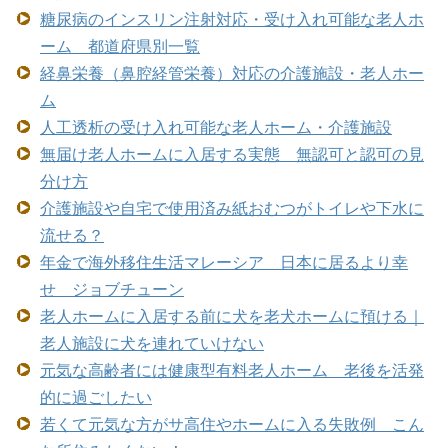
糖尿病のインスリン注射対応・受け入れ可能な老人ホ
ーム 都道府県別一覧
経鼻栄養（鼻腔経管栄養）対応の介護施設・老人ホー
ム
人工透析の受け入れ可能な老人ホーム・介護施設
無届け老人ホームに入居する実態 無認可と認可の見
分け方
介護施設や自宅で使用済み紙おむつがトイレや下水に
流せる？
年金で海外移住生活マレーシア 日本に居るより幸
せ ジョブチューン
老人ホームに入居する前に犬を老犬ホームに預ける｜
老人施設に犬を連れていけない
元気な高齢者には健康型有料老人ホーム 老後を活発
的に過ごしたい
若くて元気な方がサ高住やホームに入る失敗例 こん