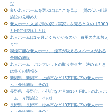
ツ
良い老人ホームを選ぶにはここを見よ！ 質の低い介護
施設の見極め方
老人ホーム入居で親の家（実家）を売るときの【3000
万円特別控除】とは
老人ホームは1ヶ月いくらかかるのか 費用の内訳教え
ます
喫煙可能な老人ホーム 煙草が吸えるスペースがある
全国の施設
老人ホーム パンフレットの取り寄せ方 決めるとき
は多くの情報を
新潟県｜新潟市、上越市など15万円以下の老人ホー
ム・介護施設 その1
長野県｜長野市、小諸市など月額15万円以下の老人ホ
ーム・介護施設 その1
長野県｜長野市、松本市など10万円以下の老人ホー
ム・介護施設 その１