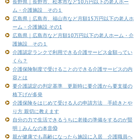
長野県｜長野市、松本市など10万円以下の老人ホー
ム・介護施設 その１
広島県｜広島市、福山市など月額15万円以下の老人ホ
ーム・介護施設 その1
広島県｜広島市など月額10万円以下の老人ホーム・介
護施設 その１
介護認定ランクで利用できる介護サービス金額ってい
くら？
介護保険制度で受けることのできる介護サービスの内
容とは
要介護認定の判定基準 更新時に要介護から要支援の
格下げが多発
介護保険をはじめて受ける人の申請方法 手続きとや
り方 親切に教えます
自分の力で生活できるうちに老後の準備をするのが賢
明｜みんなの本音⑩
親が健康でも高齢になったら施設に入居 介護職員へ