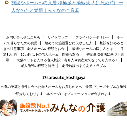
施設やホームへの入居 積極派と消極派 人は死ぬ時は一
人なのだと覚悟｜みんなの本音⑧
お問い合わせはこちら
サイトマップ
プライバシーポリシー
ホー
ムで暮らすための費用
始めての施設選びに失敗した人
施設を決めると
きの注意事項 老人ホームの種類とお金
最適なホームの探し方とは
月
額10万円・15万円以下の老人ホーム 医療も対応
特定商取引法に基づく表
示
犬猫ペットと入れる老人施設 有名人や資産家でなくても入れる！
老人施設の種類と特徴
老後施設のよくあるトラブル
17sorasuto_koshigaya
ご自身の予算と条件に合った老人ホームをお探しの方へ。快適でリーズナブルな施設
ご紹介しております。本ページにはプロモーションが含まれます。