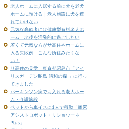
老人ホームに入居する前に犬を老犬
ホームに預ける｜老人施設に犬を連
れていけない
元気な高齢者には健康型有料老人ホ
ーム 老後を活発的に過ごしたい
若くて元気な方がサ高住やホームに
入る失敗例 こんな所住みたくな
い！
サ高住の見学 東京都昭島市「アイ
リスガーデン昭島 昭和の森 」に行っ
てきました
パーキンソン病でも入れる老人ホー
ム・介護施設
ベットから車イスに1人で移動「離床
アシストロボット・リショウーネ
Plus」