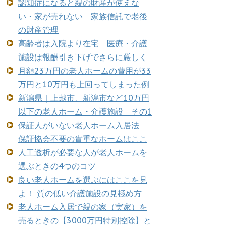
認知症になると親の財産が使えな
い・家が売れない 家族信託で老後
の財産管理
高齢者は入院より在宅 医療・介護
施設は報酬引き下げでさらに厳しく
月額23万円の老人ホームの費用が33
万円と10万円も上回ってしまった例
新潟県｜上越市、新潟市など10万円
以下の老人ホーム・介護施設 その1
保証人がいない老人ホーム入居法
保証協会不要の貴重なホームはここ
人工透析が必要な人が老人ホームを
選ぶときの4つのコツ
良い老人ホームを選ぶにはここを見
よ！ 質の低い介護施設の見極め方
老人ホーム入居で親の家（実家）を
売るときの【3000万円特別控除】と