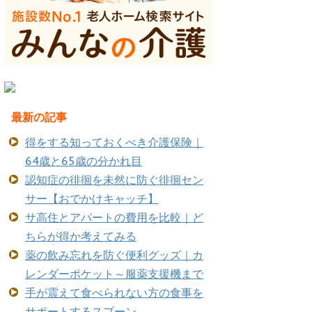
最新の記事
得をする知っておくべき介護保険｜
64歳と65歳の分かれ目
認知症の徘徊を未然に防ぐ徘徊セン
サー【おでかけキャッチ】
サ高住とアパートの費用を比較｜ど
ちらが得か考えてみる
薬の飲み忘れを防ぐ便利グッズ｜カ
レンダーポケット～服薬支援機まで
手が震えて食べられない方の食事を
サポートするスプーン