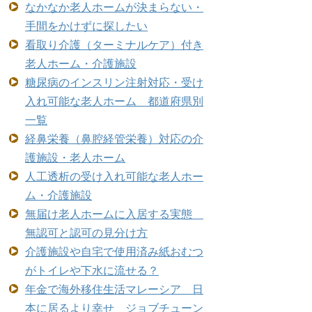
なかなか老人ホームが決まらない・
手間をかけずに探したい
看取り介護（ターミナルケア）付き
老人ホーム・介護施設
糖尿病のインスリン注射対応・受け
入れ可能な老人ホーム 都道府県別
一覧
経鼻栄養（鼻腔経管栄養）対応の介
護施設・老人ホーム
人工透析の受け入れ可能な老人ホー
ム・介護施設
無届け老人ホームに入居する実態
無認可と認可の見分け方
介護施設や自宅で使用済み紙おむつ
がトイレや下水に流せる？
年金で海外移住生活マレーシア 日
本に居るより幸せ ジョブチューン