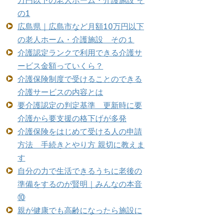
万円以下の老人ホーム・介護施設 そ
の1
広島県｜広島市など月額10万円以下
の老人ホーム・介護施設 その１
介護認定ランクで利用できる介護サ
ービス金額っていくら？
介護保険制度で受けることのできる
介護サービスの内容とは
要介護認定の判定基準 更新時に要
介護から要支援の格下げが多発
介護保険をはじめて受ける人の申請
方法 手続きとやり方 親切に教えま
す
自分の力で生活できるうちに老後の
準備をするのが賢明｜みんなの本音
⑩
親が健康でも高齢になったら施設に