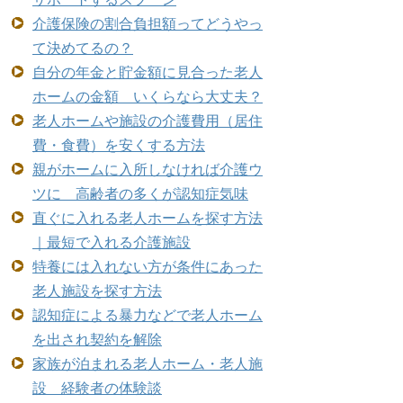
介護保険の割合負担額ってどうやっ
て決めてるの？
自分の年金と貯金額に見合った老人
ホームの金額 いくらなら大丈夫？
老人ホームや施設の介護費用（居住
費・食費）を安くする方法
親がホームに入所しなければ介護ウ
ツに 高齢者の多くが認知症気味
直ぐに入れる老人ホームを探す方法
｜最短で入れる介護施設
特養には入れない方が条件にあった
老人施設を探す方法
認知症による暴力などで老人ホーム
を出され契約を解除
家族が泊まれる老人ホーム・老人施
設 経験者の体験談