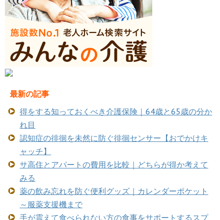
最新の記事
得をする知っておくべき介護保険｜64歳と65歳の分か
れ目
認知症の徘徊を未然に防ぐ徘徊センサー【おでかけキ
ャッチ】
サ高住とアパートの費用を比較｜どちらが得か考えて
みる
薬の飲み忘れを防ぐ便利グッズ｜カレンダーポケット
～服薬支援機まで
手が震えて食べられない方の食事をサポートするスプ