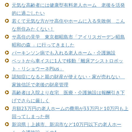
元気な高齢者には健康型有料老人ホーム 老後を活発
的に過ごしたい
若くて元気な方がサ高住やホームに入る失敗例 こん
な所住みたくない！
サ高住の見学 東京都昭島市「アイリスガーデン昭島
昭和の森 」に行ってきました
パーキンソン病でも入れる老人ホーム・介護施設
ベットから車イスに1人で移動「離床アシストロボッ
ト・リショウーネPlus」
認知症になると親の財産が使えない・家が売れない
家族信託で老後の財産管理
高齢者は入院より在宅 医療・介護施設は報酬引き下
げでさらに厳しく
月額23万円の老人ホームの費用が33万円と10万円も上
回ってしまった例
新潟県｜上越市、新潟市など10万円以下の老人ホー