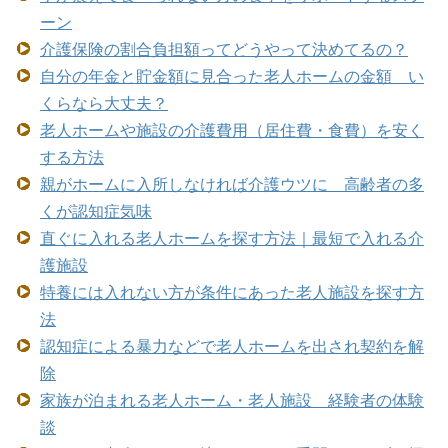
ーン
介護保険の割合負担額ってどうやって決めてるの？
自分の年金と貯金額に見合った老人ホームの金額 い
くらなら大丈夫？
老人ホームや施設の介護費用（居住費・食費）を安く
する方法
親がホームに入所しなければ介護ウツに 高齢者の多
くが認知症気味
直ぐに入れる老人ホームを探す方法｜最短で入れる介
護施設
特養には入れない方が条件にあった老人施設を探す方
法
認知症による暴力などで老人ホームを出され契約を解
除
家族が泊まれる老人ホーム・老人施設 経験者の体験
談