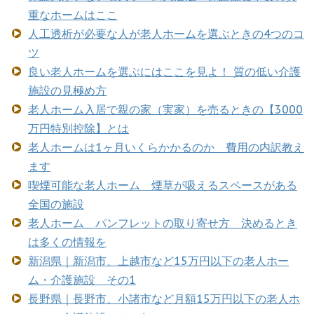
重なホームはここ
人工透析が必要な人が老人ホームを選ぶときの4つのコ
ツ
良い老人ホームを選ぶにはここを見よ！ 質の低い介護
施設の見極め方
老人ホーム入居で親の家（実家）を売るときの【3000
万円特別控除】とは
老人ホームは1ヶ月いくらかかるのか 費用の内訳教え
ます
喫煙可能な老人ホーム 煙草が吸えるスペースがある
全国の施設
老人ホーム パンフレットの取り寄せ方 決めるとき
は多くの情報を
新潟県｜新潟市、上越市など15万円以下の老人ホー
ム・介護施設 その1
長野県｜長野市、小諸市など月額15万円以下の老人ホ