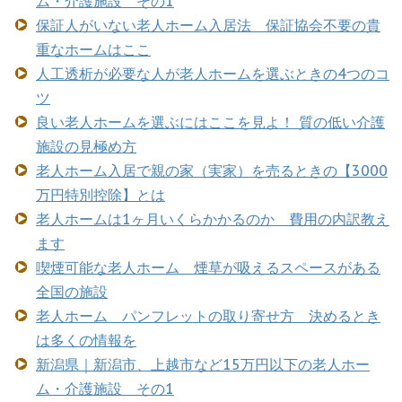
ム・介護施設 その1
保証人がいない老人ホーム入居法 保証協会不要の貴
重なホームはここ
人工透析が必要な人が老人ホームを選ぶときの4つのコ
ツ
良い老人ホームを選ぶにはここを見よ！ 質の低い介護
施設の見極め方
老人ホーム入居で親の家（実家）を売るときの【3000
万円特別控除】とは
老人ホームは1ヶ月いくらかかるのか 費用の内訳教え
ます
喫煙可能な老人ホーム 煙草が吸えるスペースがある
全国の施設
老人ホーム パンフレットの取り寄せ方 決めるとき
は多くの情報を
新潟県｜新潟市、上越市など15万円以下の老人ホー
ム・介護施設 その1