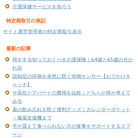
介護保健サービスを知ろう
特定商取引の表記
サイト運営管理者の特定商取引表示
最新の記事
得をする知っておくべき介護保険｜64歳と65歳の分か
れ目
認知症の徘徊を未然に防ぐ徘徊センサー【おでかけキ
ャッチ】
サ高住とアパートの費用を比較｜どちらが得か考えて
みる
薬の飲み忘れを防ぐ便利グッズ｜カレンダーポケット
～服薬支援機まで
手が震えて食べられない方の食事をサポートするスプ
ーン