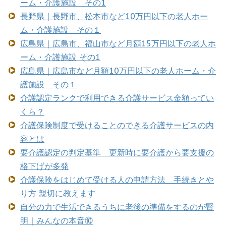
ーム・介護施設 その1
長野県｜長野市、松本市など10万円以下の老人ホー
ム・介護施設 その１
広島県｜広島市、福山市など月額15万円以下の老人ホ
ーム・介護施設 その1
広島県｜広島市など月額10万円以下の老人ホーム・介
護施設 その１
介護認定ランクで利用できる介護サービス金額ってい
くら？
介護保険制度で受けることのできる介護サービスの内
容とは
要介護認定の判定基準 更新時に要介護から要支援の
格下げが多発
介護保険をはじめて受ける人の申請方法 手続きとや
り方 親切に教えます
自分の力で生活できるうちに老後の準備をするのが賢
明｜みんなの本音⑩