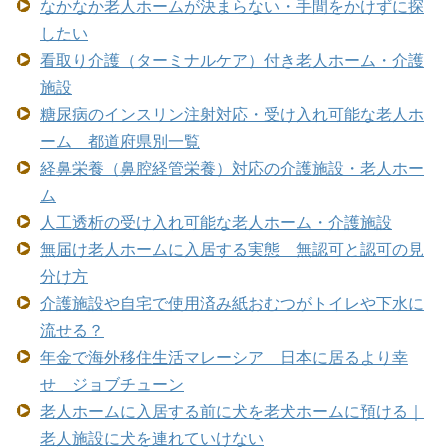
なかなか老人ホームが決まらない・手間をかけずに探
したい
看取り介護（ターミナルケア）付き老人ホーム・介護
施設
糖尿病のインスリン注射対応・受け入れ可能な老人ホ
ーム 都道府県別一覧
経鼻栄養（鼻腔経管栄養）対応の介護施設・老人ホー
ム
人工透析の受け入れ可能な老人ホーム・介護施設
無届け老人ホームに入居する実態 無認可と認可の見
分け方
介護施設や自宅で使用済み紙おむつがトイレや下水に
流せる？
年金で海外移住生活マレーシア 日本に居るより幸
せ ジョブチューン
老人ホームに入居する前に犬を老犬ホームに預ける｜
老人施設に犬を連れていけない