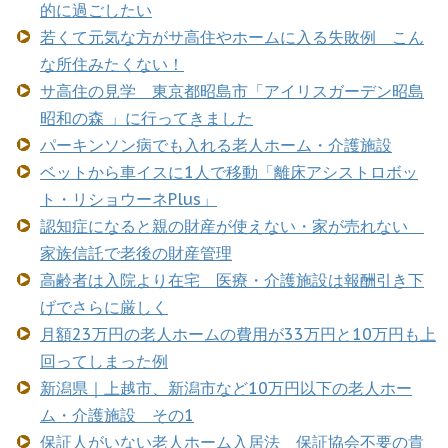
的に過ごしたい
若くて元気な方がサ高住やホームに入る失敗例 こん
な所住みたくない！
サ高住の見学 東京都昭島市「アイリスガーデン昭島
昭和の森 」に行ってきました
パーキンソン病でも入れる老人ホーム・介護施設
ベットから車イスに1人で移動「離床アシストロボッ
ト・リショウーネPlus」
認知症になると親の財産が使えない・家が売れない
家族信託で老後の財産管理
高齢者は入院より在宅 医療・介護施設は報酬引き下
げでさらに厳しく
月額23万円の老人ホームの費用が33万円と10万円も上
回ってしまった例
新潟県｜上越市、新潟市など10万円以下の老人ホー
ム・介護施設 その1
保証人がいない老人ホーム入居法 保証協会不要の貴