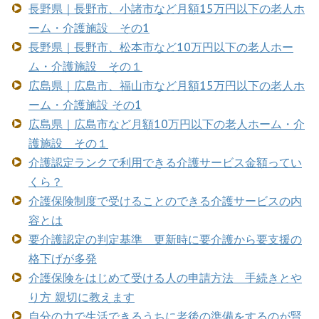
長野県｜長野市、小諸市など月額15万円以下の老人ホ
ーム・介護施設 その1
長野県｜長野市、松本市など10万円以下の老人ホー
ム・介護施設 その１
広島県｜広島市、福山市など月額15万円以下の老人ホ
ーム・介護施設 その1
広島県｜広島市など月額10万円以下の老人ホーム・介
護施設 その１
介護認定ランクで利用できる介護サービス金額ってい
くら？
介護保険制度で受けることのできる介護サービスの内
容とは
要介護認定の判定基準 更新時に要介護から要支援の
格下げが多発
介護保険をはじめて受ける人の申請方法 手続きとや
り方 親切に教えます
自分の力で生活できるうちに老後の準備をするのが賢