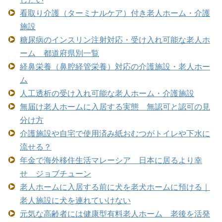
看取り介護（ターミナルケア）付き老人ホーム・介護
施設
糖尿病のインスリン注射対応・受け入れ可能な老人ホ
ーム 都道府県別一覧
経鼻栄養（鼻腔経管栄養）対応の介護施設・老人ホー
ム
人工透析の受け入れ可能な老人ホーム・介護施設
無届け老人ホームに入居する実態 無認可と認可の見
分け方
介護施設や自宅で使用済み紙おむつがトイレや下水に
流せる？
年金で海外移住生活マレーシア 日本に居るより幸
せ ジョブチューン
老人ホームに入居する前に犬を老犬ホームに預ける｜
老人施設に犬を連れていけない
元気な高齢者には健康型有料老人ホーム 老後を活発