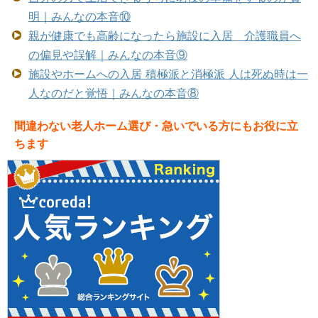
明｜みんなの本音⑩
親が健康でも高齢になったら施設に入居 介護職員へ
の偏見や誤解｜みんなの本音⑨
施設やホームへの入居 積極派と消極派 人は死ぬ時は一
人なのだと覚悟｜みんなの本音⑧
間違わない老人ホーム選び・急いでいる方にもお役に立
ちます