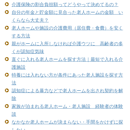
介護保険の割合負担額ってどうやって決めてるの？
自分の年金と貯金額に見合った老人ホームの金額 い
くらなら大丈夫？
老人ホームや施設の介護費用（居住費・食費）を安く
する方法
親がホームに入所しなければ介護ウツに 高齢者の多
くが認知症気味
直ぐに入れる老人ホームを探す方法｜最短で入れる介
護施設
特養には入れない方が条件にあった老人施設を探す方
法
認知症による暴力などで老人ホームを出され契約を解
除
家族が泊まれる老人ホーム・老人施設 経験者の体験
談
なかなか老人ホームが決まらない・手間をかけずに探
したい