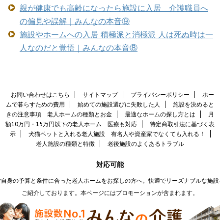
親が健康でも高齢になったら施設に入居 介護職員へ
の偏見や誤解｜みんなの本音⑨
施設やホームへの入居 積極派と消極派 人は死ぬ時は一
人なのだと覚悟｜みんなの本音⑧
お問い合わせはこちら
サイトマップ
プライバシーポリシー
ホー
ムで暮らすための費用
始めての施設選びに失敗した人
施設を決めると
きの注意事項 老人ホームの種類とお金
最適なホームの探し方とは
月
額10万円・15万円以下の老人ホーム 医療も対応
特定商取引法に基づく表
示
犬猫ペットと入れる老人施設 有名人や資産家でなくても入れる！
老人施設の種類と特徴
老後施設のよくあるトラブル
対応可能
ご自身の予算と条件に合った老人ホームをお探しの方へ。快適でリーズナブルな施設
ご紹介しております。本ページにはプロモーションが含まれます。