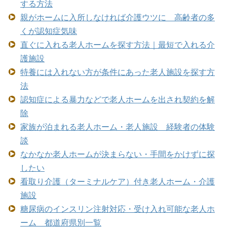
する方法
親がホームに入所しなければ介護ウツに 高齢者の多
くが認知症気味
直ぐに入れる老人ホームを探す方法｜最短で入れる介
護施設
特養には入れない方が条件にあった老人施設を探す方
法
認知症による暴力などで老人ホームを出され契約を解
除
家族が泊まれる老人ホーム・老人施設 経験者の体験
談
なかなか老人ホームが決まらない・手間をかけずに探
したい
看取り介護（ターミナルケア）付き老人ホーム・介護
施設
糖尿病のインスリン注射対応・受け入れ可能な老人ホ
ーム 都道府県別一覧