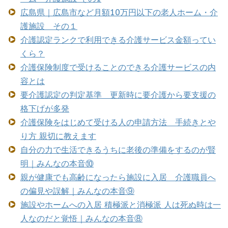
広島県｜広島市など月額10万円以下の老人ホーム・介
護施設 その１
介護認定ランクで利用できる介護サービス金額ってい
くら？
介護保険制度で受けることのできる介護サービスの内
容とは
要介護認定の判定基準 更新時に要介護から要支援の
格下げが多発
介護保険をはじめて受ける人の申請方法 手続きとや
り方 親切に教えます
自分の力で生活できるうちに老後の準備をするのが賢
明｜みんなの本音⑩
親が健康でも高齢になったら施設に入居 介護職員へ
の偏見や誤解｜みんなの本音⑨
施設やホームへの入居 積極派と消極派 人は死ぬ時は一
人なのだと覚悟｜みんなの本音⑧