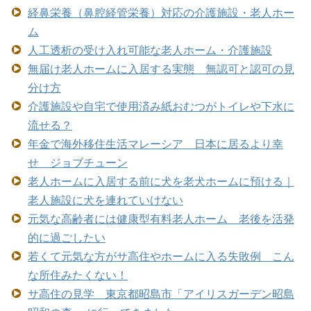
経鼻栄養（鼻腔経管栄養）対応の介護施設・老人ホー
ム
人工透析の受け入れ可能な老人ホーム・介護施設
無届け老人ホームに入居する実態 無認可と認可の見
分け方
介護施設や自宅で使用済み紙おむつがトイレや下水に
流せる？
年金で海外移住生活マレーシア 日本に居るより幸
せ ジョブチューン
老人ホームに入居する前に犬を老犬ホームに預ける｜
老人施設に犬を連れていけない
元気な高齢者には健康型有料老人ホーム 老後を活発
的に過ごしたい
若くて元気な方がサ高住やホームに入る失敗例 こん
な所住みたくない！
サ高住の見学 東京都昭島市「アイリスガーデン昭島