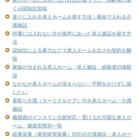
くが認知症気味
直ぐに入れる老人ホームを探す方法｜最短で入れる介
護施設
特養には入れない方が条件にあった老人施設を探す方
法
認知症による暴力などで老人ホームを出され契約を解
除
家族が泊まれる老人ホーム・老人施設 経験者の体験
談
なかなか老人ホームが決まらない・手間をかけずに探
したい
看取り介護（ターミナルケア）付き老人ホーム・介護
施設
糖尿病のインスリン注射対応・受け入れ可能な老人ホ
ーム 都道府県別一覧
経鼻栄養（鼻腔経管栄養）対応の介護施設・老人ホー