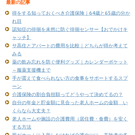
最新の記事
得をする知っておくべき介護保険｜64歳と65歳の分か
れ目
認知症の徘徊を未然に防ぐ徘徊センサー【おでかけキ
ャッチ】
サ高住とアパートの費用を比較｜どちらが得か考えて
みる
薬の飲み忘れを防ぐ便利グッズ｜カレンダーポケット
～服薬支援機まで
手が震えて食べられない方の食事をサポートするスプ
ーン
介護保険の割合負担額ってどうやって決めてるの？
自分の年金と貯金額に見合った老人ホームの金額 い
くらなら大丈夫？
老人ホームや施設の介護費用（居住費・食費）を安く
する方法
親がホームに入所しなければ介護ウツに 高齢者の多