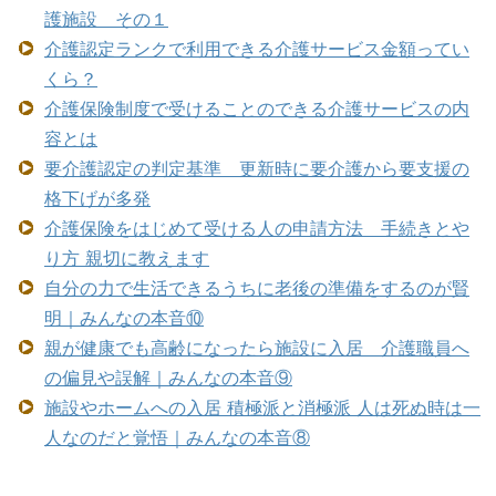
護施設 その１
介護認定ランクで利用できる介護サービス金額ってい
くら？
介護保険制度で受けることのできる介護サービスの内
容とは
要介護認定の判定基準 更新時に要介護から要支援の
格下げが多発
介護保険をはじめて受ける人の申請方法 手続きとや
り方 親切に教えます
自分の力で生活できるうちに老後の準備をするのが賢
明｜みんなの本音⑩
親が健康でも高齢になったら施設に入居 介護職員へ
の偏見や誤解｜みんなの本音⑨
施設やホームへの入居 積極派と消極派 人は死ぬ時は一
人なのだと覚悟｜みんなの本音⑧