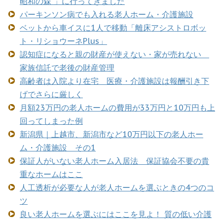
昭和の森 」に行ってきました
パーキンソン病でも入れる老人ホーム・介護施設
ベットから車イスに1人で移動「離床アシストロボッ
ト・リショウーネPlus」
認知症になると親の財産が使えない・家が売れない
家族信託で老後の財産管理
高齢者は入院より在宅 医療・介護施設は報酬引き下
げでさらに厳しく
月額23万円の老人ホームの費用が33万円と10万円も上
回ってしまった例
新潟県｜上越市、新潟市など10万円以下の老人ホー
ム・介護施設 その1
保証人がいない老人ホーム入居法 保証協会不要の貴
重なホームはここ
人工透析が必要な人が老人ホームを選ぶときの4つのコ
ツ
良い老人ホームを選ぶにはここを見よ！ 質の低い介護