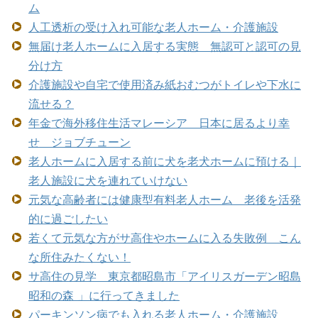
ム
人工透析の受け入れ可能な老人ホーム・介護施設
無届け老人ホームに入居する実態 無認可と認可の見
分け方
介護施設や自宅で使用済み紙おむつがトイレや下水に
流せる？
年金で海外移住生活マレーシア 日本に居るより幸
せ ジョブチューン
老人ホームに入居する前に犬を老犬ホームに預ける｜
老人施設に犬を連れていけない
元気な高齢者には健康型有料老人ホーム 老後を活発
的に過ごしたい
若くて元気な方がサ高住やホームに入る失敗例 こん
な所住みたくない！
サ高住の見学 東京都昭島市「アイリスガーデン昭島
昭和の森 」に行ってきました
パーキンソン病でも入れる老人ホーム・介護施設