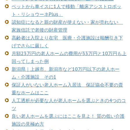
ベットから車イスに1人で移動「離床アシストロボッ
ト・リショウーネPlus」
認知症になると親の財産が使えない・家が売れない
家族信託で老後の財産管理
高齢者は入院より在宅 医療・介護施設は報酬引き下
げでさらに厳しく
月額23万円の老人ホームの費用が33万円と10万円も上
回ってしまった例
新潟県｜上越市、新潟市など10万円以下の老人ホー
ム・介護施設 その1
保証人がいない老人ホーム入居法 保証協会不要の貴
重なホームはここ
人工透析が必要な人が老人ホームを選ぶときの4つのコ
ツ
良い老人ホームを選ぶにはここを見よ！ 質の低い介護
施設の見極め方