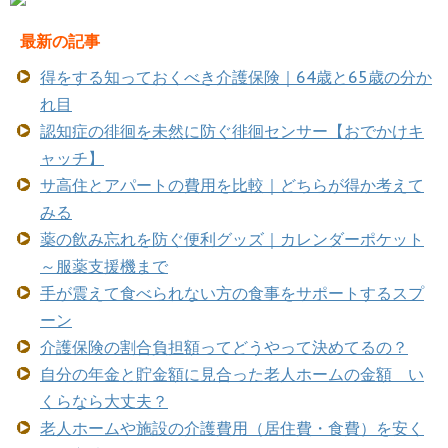
最新の記事
得をする知っておくべき介護保険｜64歳と65歳の分か
れ目
認知症の徘徊を未然に防ぐ徘徊センサー【おでかけキ
ャッチ】
サ高住とアパートの費用を比較｜どちらが得か考えて
みる
薬の飲み忘れを防ぐ便利グッズ｜カレンダーポケット
～服薬支援機まで
手が震えて食べられない方の食事をサポートするスプ
ーン
介護保険の割合負担額ってどうやって決めてるの？
自分の年金と貯金額に見合った老人ホームの金額 い
くらなら大丈夫？
老人ホームや施設の介護費用（居住費・食費）を安く