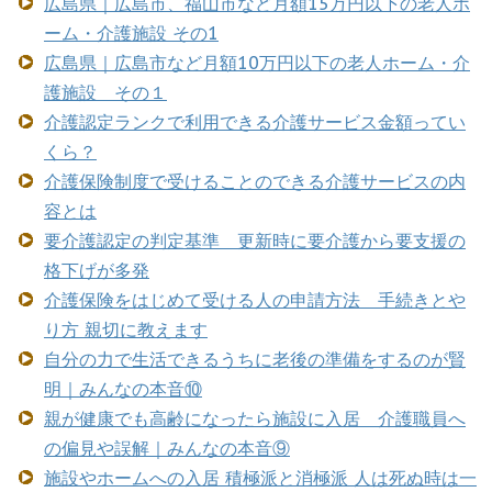
広島県｜広島市、福山市など月額15万円以下の老人ホ
ーム・介護施設 その1
広島県｜広島市など月額10万円以下の老人ホーム・介
護施設 その１
介護認定ランクで利用できる介護サービス金額ってい
くら？
介護保険制度で受けることのできる介護サービスの内
容とは
要介護認定の判定基準 更新時に要介護から要支援の
格下げが多発
介護保険をはじめて受ける人の申請方法 手続きとや
り方 親切に教えます
自分の力で生活できるうちに老後の準備をするのが賢
明｜みんなの本音⑩
親が健康でも高齢になったら施設に入居 介護職員へ
の偏見や誤解｜みんなの本音⑨
施設やホームへの入居 積極派と消極派 人は死ぬ時は一