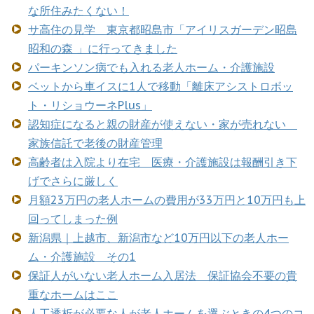
な所住みたくない！
サ高住の見学 東京都昭島市「アイリスガーデン昭島
昭和の森 」に行ってきました
パーキンソン病でも入れる老人ホーム・介護施設
ベットから車イスに1人で移動「離床アシストロボッ
ト・リショウーネPlus」
認知症になると親の財産が使えない・家が売れない
家族信託で老後の財産管理
高齢者は入院より在宅 医療・介護施設は報酬引き下
げでさらに厳しく
月額23万円の老人ホームの費用が33万円と10万円も上
回ってしまった例
新潟県｜上越市、新潟市など10万円以下の老人ホー
ム・介護施設 その1
保証人がいない老人ホーム入居法 保証協会不要の貴
重なホームはここ
人工透析が必要な人が老人ホームを選ぶときの4つのコ