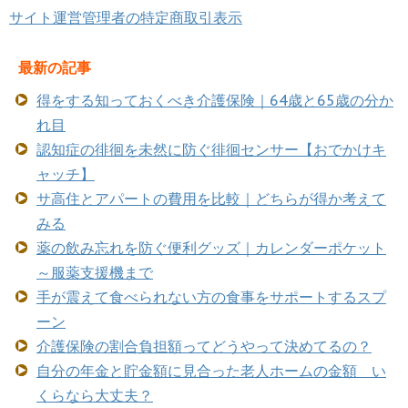
サイト運営管理者の特定商取引表示
最新の記事
得をする知っておくべき介護保険｜64歳と65歳の分か
れ目
認知症の徘徊を未然に防ぐ徘徊センサー【おでかけキ
ャッチ】
サ高住とアパートの費用を比較｜どちらが得か考えて
みる
薬の飲み忘れを防ぐ便利グッズ｜カレンダーポケット
～服薬支援機まで
手が震えて食べられない方の食事をサポートするスプ
ーン
介護保険の割合負担額ってどうやって決めてるの？
自分の年金と貯金額に見合った老人ホームの金額 い
くらなら大丈夫？