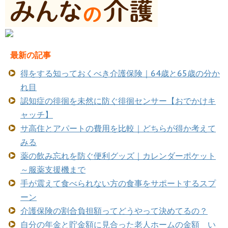
最新の記事
得をする知っておくべき介護保険｜64歳と65歳の分か
れ目
認知症の徘徊を未然に防ぐ徘徊センサー【おでかけキ
ャッチ】
サ高住とアパートの費用を比較｜どちらが得か考えて
みる
薬の飲み忘れを防ぐ便利グッズ｜カレンダーポケット
～服薬支援機まで
手が震えて食べられない方の食事をサポートするスプ
ーン
介護保険の割合負担額ってどうやって決めてるの？
自分の年金と貯金額に見合った老人ホームの金額 い