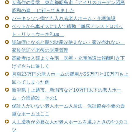
サ高住の見学 東京都昭島市「アイリスガーデン昭島
昭和の森 」に行ってきました
パーキンソン病でも入れる老人ホーム・介護施設
ベットから車イスに1人で移動「離床アシストロボッ
ト・リショウーネPlus」
認知症になると親の財産が使えない・家が売れない
家族信託で老後の財産管理
高齢者は入院より在宅 医療・介護施設は報酬引き下
げでさらに厳しく
月額23万円の老人ホームの費用が33万円と10万円も上
回ってしまった例
新潟県｜上越市、新潟市など10万円以下の老人ホー
ム・介護施設 その1
保証人がいない老人ホーム入居法 保証協会不要の貴
重なホームはここ
人工透析が必要な人が老人ホームを選ぶときの4つのコ
ツ