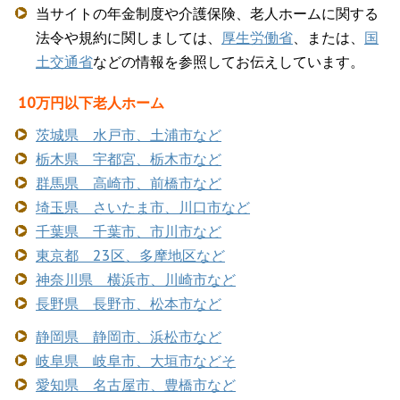
当サイトの年金制度や介護保険、老人ホームに関する
法令や規約に関しましては、
厚生労働省
、または、
国
土交通省
などの情報を参照してお伝えしています。
10万円以下老人ホーム
茨城県 水戸市、土浦市など
栃木県 宇都宮、栃木市など
群馬県 高崎市、前橋市など
埼玉県 さいたま市、川口市など
千葉県 千葉市、市川市など
東京都 23区、多摩地区など
神奈川県 横浜市、川崎市など
長野県 長野市、松本市など
静岡県 静岡市、浜松市など
岐阜県 岐阜市、大垣市などそ
愛知県 名古屋市、豊橋市など