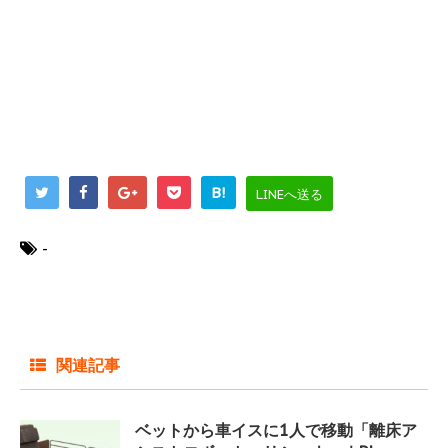
B!
LINEへ送る
-
関連記事
ベットから車イスに1人で移動「離床ア