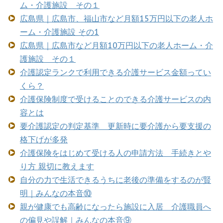
ム・介護施設 その１
広島県｜広島市、福山市など月額15万円以下の老人ホ
ーム・介護施設 その1
広島県｜広島市など月額10万円以下の老人ホーム・介
護施設 その１
介護認定ランクで利用できる介護サービス金額ってい
くら？
介護保険制度で受けることのできる介護サービスの内
容とは
要介護認定の判定基準 更新時に要介護から要支援の
格下げが多発
介護保険をはじめて受ける人の申請方法 手続きとや
り方 親切に教えます
自分の力で生活できるうちに老後の準備をするのが賢
明｜みんなの本音⑩
親が健康でも高齢になったら施設に入居 介護職員へ
の偏見や誤解｜みんなの本音⑨