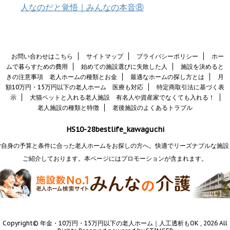
人なのだと覚悟｜みんなの本音⑧
お問い合わせはこちら
サイトマップ
プライバシーポリシー
ホー
ムで暮らすための費用
始めての施設選びに失敗した人
施設を決めると
きの注意事項 老人ホームの種類とお金
最適なホームの探し方とは
月
額10万円・15万円以下の老人ホーム 医療も対応
特定商取引法に基づく表
示
犬猫ペットと入れる老人施設 有名人や資産家でなくても入れる！
老人施設の種類と特徴
老後施設のよくあるトラブル
HS10-28bestlife_kawaguchi
ご自身の予算と条件に合った老人ホームをお探しの方へ。快適でリーズナブルな施設
ご紹介しております。本ページにはプロモーションが含まれます。
Copyright© 年金・10万円・15万円以下の老人ホーム｜人工透析もOK , 2026 All