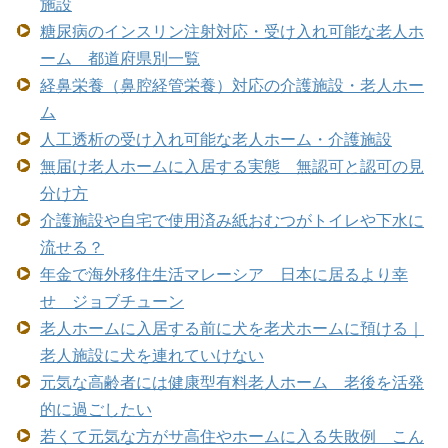
施設
糖尿病のインスリン注射対応・受け入れ可能な老人ホ
ーム 都道府県別一覧
経鼻栄養（鼻腔経管栄養）対応の介護施設・老人ホー
ム
人工透析の受け入れ可能な老人ホーム・介護施設
無届け老人ホームに入居する実態 無認可と認可の見
分け方
介護施設や自宅で使用済み紙おむつがトイレや下水に
流せる？
年金で海外移住生活マレーシア 日本に居るより幸
せ ジョブチューン
老人ホームに入居する前に犬を老犬ホームに預ける｜
老人施設に犬を連れていけない
元気な高齢者には健康型有料老人ホーム 老後を活発
的に過ごしたい
若くて元気な方がサ高住やホームに入る失敗例 こん