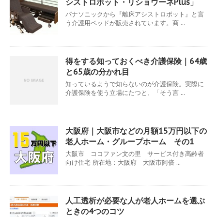
シストロボット・リショウーネPlus」
パナソニックから『離床アシストロボット』と言
う介護用ベッドが販売されています。商 ...
得をする知っておくべき介護保険｜64歳
と65歳の分かれ目
知っているようで知らないのが介護保険。実際に
介護保険を使う立場にたつと、「そう言 ...
大阪府｜大阪市などの月額15万円以下の
老人ホーム・グループホーム その1
大阪市 ココファン文の里 サービス付き高齢者
向け住宅 所在地：大阪府 大阪市阿倍 ...
人工透析が必要な人が老人ホームを選ぶ
ときの4つのコツ