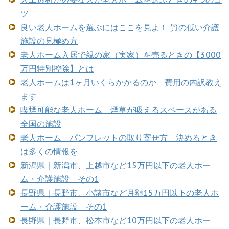
ツ
良い老人ホームを選ぶにはここを見よ！ 質の低い介護
施設の見極め方
老人ホーム入居で親の家（実家）を売るときの【3000
万円特別控除】とは
老人ホームは1ヶ月いくらかかるのか 費用の内訳教え
ます
喫煙可能な老人ホーム 煙草が吸えるスペースがある
全国の施設
老人ホーム パンフレットの取り寄せ方 決めるとき
は多くの情報を
新潟県｜新潟市、上越市など15万円以下の老人ホー
ム・介護施設 その1
長野県｜長野市、小諸市など月額15万円以下の老人ホ
ーム・介護施設 その1
長野県｜長野市、松本市など10万円以下の老人ホー