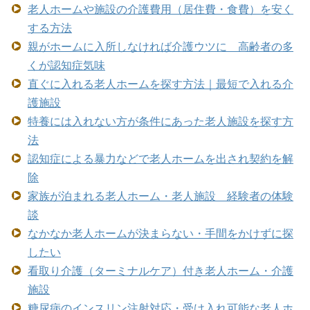
老人ホームや施設の介護費用（居住費・食費）を安く
する方法
親がホームに入所しなければ介護ウツに 高齢者の多
くが認知症気味
直ぐに入れる老人ホームを探す方法｜最短で入れる介
護施設
特養には入れない方が条件にあった老人施設を探す方
法
認知症による暴力などで老人ホームを出され契約を解
除
家族が泊まれる老人ホーム・老人施設 経験者の体験
談
なかなか老人ホームが決まらない・手間をかけずに探
したい
看取り介護（ターミナルケア）付き老人ホーム・介護
施設
糖尿病のインスリン注射対応・受け入れ可能な老人ホ