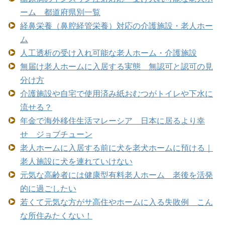
ーム 都道府県別一覧
経鼻栄養（鼻腔経管栄養）対応の介護施設・老人ホー
ム
人工透析の受け入れ可能な老人ホーム・介護施設
無届け老人ホームに入居する実態 無認可と認可の見
分け方
介護施設や自宅で使用済み紙おむつがトイレや下水に
流せる？
年金で海外移住生活マレーシア 日本に居るより幸
せ ジョブチューン
老人ホームに入居する前に犬を老犬ホームに預ける｜
老人施設に犬を連れていけない
元気な高齢者には健康型有料老人ホーム 老後を活発
的に過ごしたい
若くて元気な方がサ高住やホームに入る失敗例 こん
な所住みたくない！