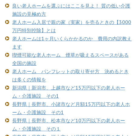
良い老人ホームを選ぶにはここを見よ！ 質の低い介護
施設の見極め方
老人ホーム入居で親の家（実家）を売るときの【3000
万円特別控除】とは
老人ホームは1ヶ月いくらかかるのか 費用の内訳教え
ます
喫煙可能な老人ホーム 煙草が吸えるスペースがある
全国の施設
老人ホーム パンフレットの取り寄せ方 決めるとき
は多くの情報を
新潟県｜新潟市、上越市など15万円以下の老人ホー
ム・介護施設 その1
長野県｜長野市、小諸市など月額15万円以下の老人ホ
ーム・介護施設 その1
長野県｜長野市、松本市など10万円以下の老人ホー
ム・介護施設 その１