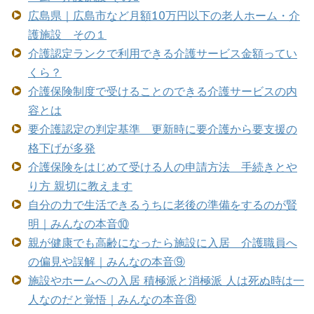
広島県｜広島市など月額10万円以下の老人ホーム・介
護施設 その１
介護認定ランクで利用できる介護サービス金額ってい
くら？
介護保険制度で受けることのできる介護サービスの内
容とは
要介護認定の判定基準 更新時に要介護から要支援の
格下げが多発
介護保険をはじめて受ける人の申請方法 手続きとや
り方 親切に教えます
自分の力で生活できるうちに老後の準備をするのが賢
明｜みんなの本音⑩
親が健康でも高齢になったら施設に入居 介護職員へ
の偏見や誤解｜みんなの本音⑨
施設やホームへの入居 積極派と消極派 人は死ぬ時は一
人なのだと覚悟｜みんなの本音⑧