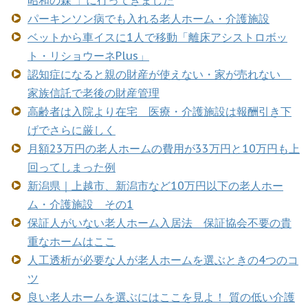
パーキンソン病でも入れる老人ホーム・介護施設
ベットから車イスに1人で移動「離床アシストロボッ
ト・リショウーネPlus」
認知症になると親の財産が使えない・家が売れない
家族信託で老後の財産管理
高齢者は入院より在宅 医療・介護施設は報酬引き下
げでさらに厳しく
月額23万円の老人ホームの費用が33万円と10万円も上
回ってしまった例
新潟県｜上越市、新潟市など10万円以下の老人ホー
ム・介護施設 その1
保証人がいない老人ホーム入居法 保証協会不要の貴
重なホームはここ
人工透析が必要な人が老人ホームを選ぶときの4つのコ
ツ
良い老人ホームを選ぶにはここを見よ！ 質の低い介護