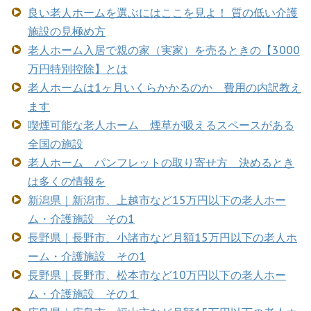
良い老人ホームを選ぶにはここを見よ！ 質の低い介護
施設の見極め方
老人ホーム入居で親の家（実家）を売るときの【3000
万円特別控除】とは
老人ホームは1ヶ月いくらかかるのか 費用の内訳教え
ます
喫煙可能な老人ホーム 煙草が吸えるスペースがある
全国の施設
老人ホーム パンフレットの取り寄せ方 決めるとき
は多くの情報を
新潟県｜新潟市、上越市など15万円以下の老人ホー
ム・介護施設 その1
長野県｜長野市、小諸市など月額15万円以下の老人ホ
ーム・介護施設 その1
長野県｜長野市、松本市など10万円以下の老人ホー
ム・介護施設 その１