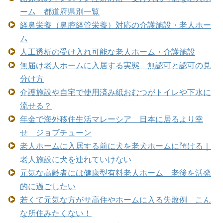
ーム 都道府県別一覧
経鼻栄養（鼻腔経管栄養）対応の介護施設・老人ホー
ム
人工透析の受け入れ可能な老人ホーム・介護施設
無届け老人ホームに入居する実態 無認可と認可の見
分け方
介護施設や自宅で使用済み紙おむつがトイレや下水に
流せる？
年金で海外移住生活マレーシア 日本に居るより幸
せ ジョブチューン
老人ホームに入居する前に犬を老犬ホームに預ける｜
老人施設に犬を連れていけない
元気な高齢者には健康型有料老人ホーム 老後を活発
的に過ごしたい
若くて元気な方がサ高住やホームに入る失敗例 こん
な所住みたくない！