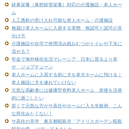
経鼻栄養（鼻腔経管栄養）対応の介護施設・老人ホー
ム
人工透析の受け入れ可能な老人ホーム・介護施設
無届け老人ホームに入居する実態 無認可と認可の見
分け方
介護施設や自宅で使用済み紙おむつがトイレや下水に
流せる？
年金で海外移住生活マレーシア 日本に居るより幸
せ ジョブチューン
老人ホームに入居する前に犬を老犬ホームに預ける｜
老人施設に犬を連れていけない
元気な高齢者には健康型有料老人ホーム 老後を活発
的に過ごしたい
若くて元気な方がサ高住やホームに入る失敗例 こん
な所住みたくない！
サ高住の見学 東京都昭島市「アイリスガーデン昭島
昭和の森 」に行ってきました