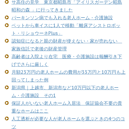
サ高住の見学 東京都昭島市「アイリスガーデン昭島
昭和の森 」に行ってきました
パーキンソン病でも入れる老人ホーム・介護施設
ベットから車イスに1人で移動「離床アシストロボッ
ト・リショウーネPlus」
認知症になると親の財産が使えない・家が売れない
家族信託で老後の財産管理
高齢者は入院より在宅 医療・介護施設は報酬引き下
げでさらに厳しく
月額23万円の老人ホームの費用が33万円と10万円も上
回ってしまった例
新潟県｜上越市、新潟市など10万円以下の老人ホー
ム・介護施設 その1
保証人がいない老人ホーム入居法 保証協会不要の貴
重なホームはここ
人工透析が必要な人が老人ホームを選ぶときの4つのコ
ツ