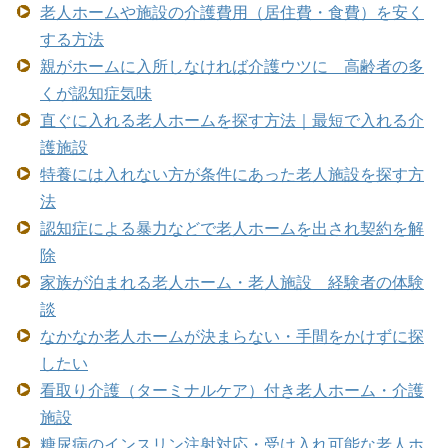
老人ホームや施設の介護費用（居住費・食費）を安く
する方法
親がホームに入所しなければ介護ウツに 高齢者の多
くが認知症気味
直ぐに入れる老人ホームを探す方法｜最短で入れる介
護施設
特養には入れない方が条件にあった老人施設を探す方
法
認知症による暴力などで老人ホームを出され契約を解
除
家族が泊まれる老人ホーム・老人施設 経験者の体験
談
なかなか老人ホームが決まらない・手間をかけずに探
したい
看取り介護（ターミナルケア）付き老人ホーム・介護
施設
糖尿病のインスリン注射対応・受け入れ可能な老人ホ