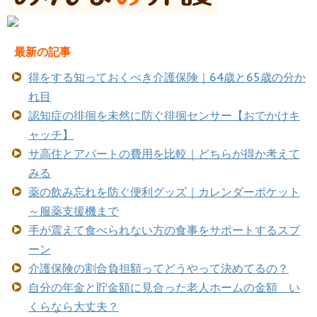
最新の記事
得をする知っておくべき介護保険｜64歳と65歳の分か
れ目
認知症の徘徊を未然に防ぐ徘徊センサー【おでかけキ
ャッチ】
サ高住とアパートの費用を比較｜どちらが得か考えて
みる
薬の飲み忘れを防ぐ便利グッズ｜カレンダーポケット
～服薬支援機まで
手が震えて食べられない方の食事をサポートするスプ
ーン
介護保険の割合負担額ってどうやって決めてるの？
自分の年金と貯金額に見合った老人ホームの金額 い
くらなら大丈夫？