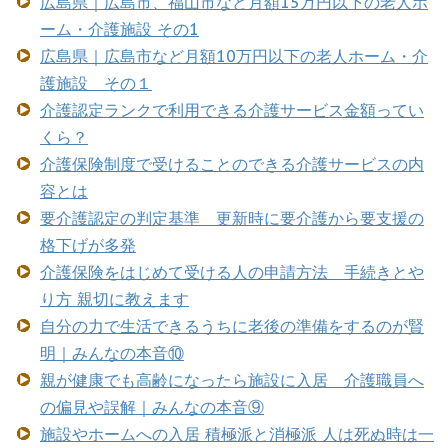
広島県｜広島市、福山市など月額15万円以下の老人ホ
ーム・介護施設 その1
広島県｜広島市など月額10万円以下の老人ホーム・介
護施設 その１
介護認定ランクで利用できる介護サービス金額ってい
くら？
介護保険制度で受けることのできる介護サービスの内
容とは
要介護認定の判定基準 更新時に要介護から要支援の
格下げが多発
介護保険をはじめて受ける人の申請方法 手続きとや
り方 親切に教えます
自分の力で生活できるうちに老後の準備をするのが賢
明｜みんなの本音⑩
親が健康でも高齢になったら施設に入居 介護職員へ
の偏見や誤解｜みんなの本音⑨
施設やホームへの入居 積極派と消極派 人は死ぬ時は一