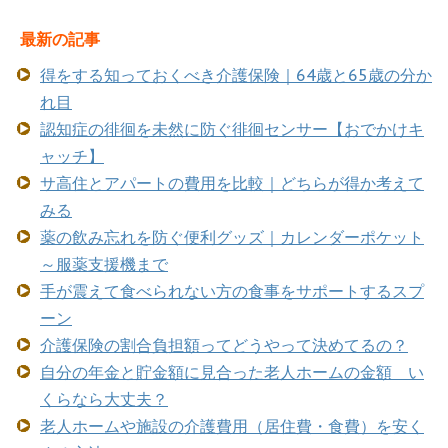
最新の記事
得をする知っておくべき介護保険｜64歳と65歳の分か
れ目
認知症の徘徊を未然に防ぐ徘徊センサー【おでかけキ
ャッチ】
サ高住とアパートの費用を比較｜どちらが得か考えて
みる
薬の飲み忘れを防ぐ便利グッズ｜カレンダーポケット
～服薬支援機まで
手が震えて食べられない方の食事をサポートするスプ
ーン
介護保険の割合負担額ってどうやって決めてるの？
自分の年金と貯金額に見合った老人ホームの金額 い
くらなら大丈夫？
老人ホームや施設の介護費用（居住費・食費）を安く