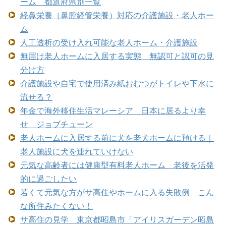
ーム 都道府県別一覧
経鼻栄養（鼻腔経管栄養）対応の介護施設・老人ホー
ム
人工透析の受け入れ可能な老人ホーム・介護施設
無届け老人ホームに入居する実態 無認可と認可の見
分け方
介護施設や自宅で使用済み紙おむつがトイレや下水に
流せる？
年金で海外移住生活マレーシア 日本に居るより幸
せ ジョブチューン
老人ホームに入居する前に犬を老犬ホームに預ける｜
老人施設に犬を連れていけない
元気な高齢者には健康型有料老人ホーム 老後を活発
的に過ごしたい
若くて元気な方がサ高住やホームに入る失敗例 こん
な所住みたくない！
サ高住の見学 東京都昭島市「アイリスガーデン昭島