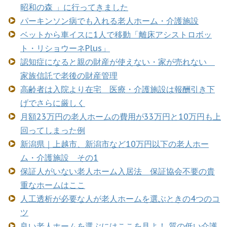
昭和の森 」に行ってきました
パーキンソン病でも入れる老人ホーム・介護施設
ベットから車イスに1人で移動「離床アシストロボッ
ト・リショウーネPlus」
認知症になると親の財産が使えない・家が売れない
家族信託で老後の財産管理
高齢者は入院より在宅 医療・介護施設は報酬引き下
げでさらに厳しく
月額23万円の老人ホームの費用が33万円と10万円も上
回ってしまった例
新潟県｜上越市、新潟市など10万円以下の老人ホー
ム・介護施設 その1
保証人がいない老人ホーム入居法 保証協会不要の貴
重なホームはここ
人工透析が必要な人が老人ホームを選ぶときの4つのコ
ツ
良い老人ホームを選ぶにはここを見よ！ 質の低い介護