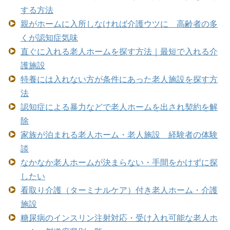
する方法
親がホームに入所しなければ介護ウツに 高齢者の多
くが認知症気味
直ぐに入れる老人ホームを探す方法｜最短で入れる介
護施設
特養には入れない方が条件にあった老人施設を探す方
法
認知症による暴力などで老人ホームを出され契約を解
除
家族が泊まれる老人ホーム・老人施設 経験者の体験
談
なかなか老人ホームが決まらない・手間をかけずに探
したい
看取り介護（ターミナルケア）付き老人ホーム・介護
施設
糖尿病のインスリン注射対応・受け入れ可能な老人ホ