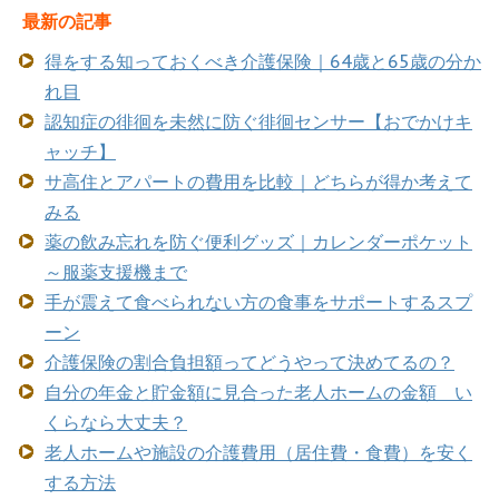
最新の記事
得をする知っておくべき介護保険｜64歳と65歳の分か
れ目
認知症の徘徊を未然に防ぐ徘徊センサー【おでかけキ
ャッチ】
サ高住とアパートの費用を比較｜どちらが得か考えて
みる
薬の飲み忘れを防ぐ便利グッズ｜カレンダーポケット
～服薬支援機まで
手が震えて食べられない方の食事をサポートするスプ
ーン
介護保険の割合負担額ってどうやって決めてるの？
自分の年金と貯金額に見合った老人ホームの金額 い
くらなら大丈夫？
老人ホームや施設の介護費用（居住費・食費）を安く
する方法