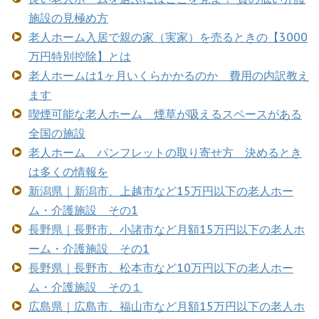
施設の見極め方
老人ホーム入居で親の家（実家）を売るときの【3000
万円特別控除】とは
老人ホームは1ヶ月いくらかかるのか 費用の内訳教え
ます
喫煙可能な老人ホーム 煙草が吸えるスペースがある
全国の施設
老人ホーム パンフレットの取り寄せ方 決めるとき
は多くの情報を
新潟県｜新潟市、上越市など15万円以下の老人ホー
ム・介護施設 その1
長野県｜長野市、小諸市など月額15万円以下の老人ホ
ーム・介護施設 その1
長野県｜長野市、松本市など10万円以下の老人ホー
ム・介護施設 その１
広島県｜広島市、福山市など月額15万円以下の老人ホ