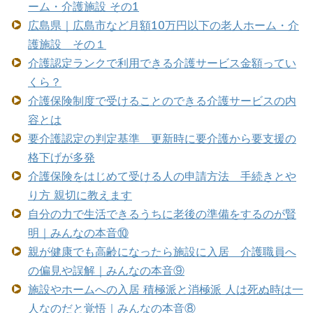
ーム・介護施設 その1
広島県｜広島市など月額10万円以下の老人ホーム・介
護施設 その１
介護認定ランクで利用できる介護サービス金額ってい
くら？
介護保険制度で受けることのできる介護サービスの内
容とは
要介護認定の判定基準 更新時に要介護から要支援の
格下げが多発
介護保険をはじめて受ける人の申請方法 手続きとや
り方 親切に教えます
自分の力で生活できるうちに老後の準備をするのが賢
明｜みんなの本音⑩
親が健康でも高齢になったら施設に入居 介護職員へ
の偏見や誤解｜みんなの本音⑨
施設やホームへの入居 積極派と消極派 人は死ぬ時は一
人なのだと覚悟｜みんなの本音⑧