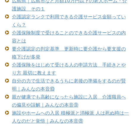
広島県｜広島市など月額10万円以下の老人ホーム・介
護施設 その１
介護認定ランクで利用できる介護サービス金額ってい
くら？
介護保険制度で受けることのできる介護サービスの内
容とは
要介護認定の判定基準 更新時に要介護から要支援の
格下げが多発
介護保険をはじめて受ける人の申請方法 手続きとや
り方 親切に教えます
自分の力で生活できるうちに老後の準備をするのが賢
明｜みんなの本音⑩
親が健康でも高齢になったら施設に入居 介護職員へ
の偏見や誤解｜みんなの本音⑨
施設やホームへの入居 積極派と消極派 人は死ぬ時は一
人なのだと覚悟｜みんなの本音⑧