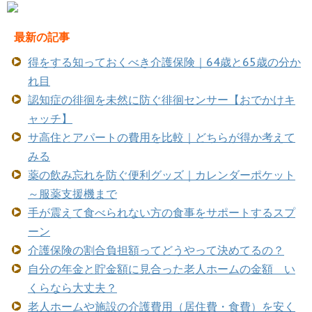
最新の記事
得をする知っておくべき介護保険｜64歳と65歳の分か
れ目
認知症の徘徊を未然に防ぐ徘徊センサー【おでかけキ
ャッチ】
サ高住とアパートの費用を比較｜どちらが得か考えて
みる
薬の飲み忘れを防ぐ便利グッズ｜カレンダーポケット
～服薬支援機まで
手が震えて食べられない方の食事をサポートするスプ
ーン
介護保険の割合負担額ってどうやって決めてるの？
自分の年金と貯金額に見合った老人ホームの金額 い
くらなら大丈夫？
老人ホームや施設の介護費用（居住費・食費）を安く