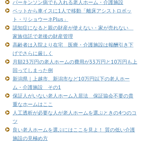
パーキンソン病でも入れる老人ホーム・介護施設
ベットから車イスに1人で移動「離床アシストロボッ
ト・リショウーネPlus」
認知症になると親の財産が使えない・家が売れない
家族信託で老後の財産管理
高齢者は入院より在宅 医療・介護施設は報酬引き下
げでさらに厳しく
月額23万円の老人ホームの費用が33万円と10万円も上
回ってしまった例
新潟県｜上越市、新潟市など10万円以下の老人ホー
ム・介護施設 その1
保証人がいない老人ホーム入居法 保証協会不要の貴
重なホームはここ
人工透析が必要な人が老人ホームを選ぶときの4つのコ
ツ
良い老人ホームを選ぶにはここを見よ！ 質の低い介護
施設の見極め方