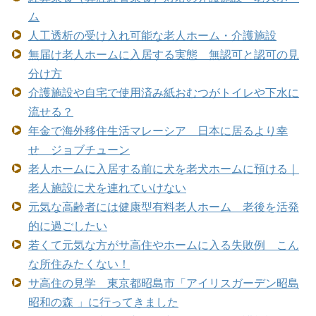
ム
人工透析の受け入れ可能な老人ホーム・介護施設
無届け老人ホームに入居する実態 無認可と認可の見
分け方
介護施設や自宅で使用済み紙おむつがトイレや下水に
流せる？
年金で海外移住生活マレーシア 日本に居るより幸
せ ジョブチューン
老人ホームに入居する前に犬を老犬ホームに預ける｜
老人施設に犬を連れていけない
元気な高齢者には健康型有料老人ホーム 老後を活発
的に過ごしたい
若くて元気な方がサ高住やホームに入る失敗例 こん
な所住みたくない！
サ高住の見学 東京都昭島市「アイリスガーデン昭島
昭和の森 」に行ってきました