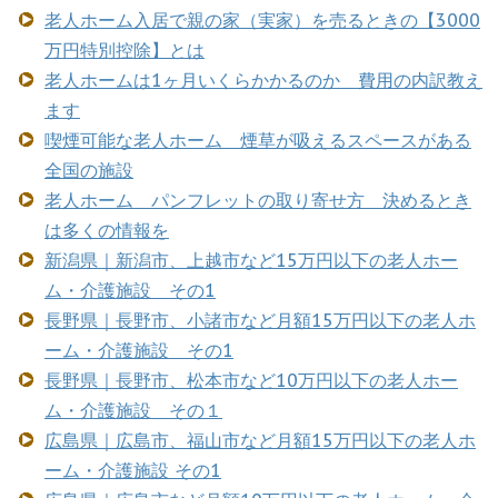
老人ホーム入居で親の家（実家）を売るときの【3000
万円特別控除】とは
老人ホームは1ヶ月いくらかかるのか 費用の内訳教え
ます
喫煙可能な老人ホーム 煙草が吸えるスペースがある
全国の施設
老人ホーム パンフレットの取り寄せ方 決めるとき
は多くの情報を
新潟県｜新潟市、上越市など15万円以下の老人ホー
ム・介護施設 その1
長野県｜長野市、小諸市など月額15万円以下の老人ホ
ーム・介護施設 その1
長野県｜長野市、松本市など10万円以下の老人ホー
ム・介護施設 その１
広島県｜広島市、福山市など月額15万円以下の老人ホ
ーム・介護施設 その1