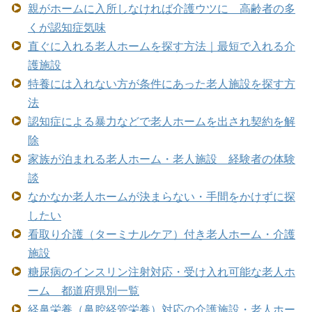
親がホームに入所しなければ介護ウツに 高齢者の多
くが認知症気味
直ぐに入れる老人ホームを探す方法｜最短で入れる介
護施設
特養には入れない方が条件にあった老人施設を探す方
法
認知症による暴力などで老人ホームを出され契約を解
除
家族が泊まれる老人ホーム・老人施設 経験者の体験
談
なかなか老人ホームが決まらない・手間をかけずに探
したい
看取り介護（ターミナルケア）付き老人ホーム・介護
施設
糖尿病のインスリン注射対応・受け入れ可能な老人ホ
ーム 都道府県別一覧
経鼻栄養（鼻腔経管栄養）対応の介護施設・老人ホー