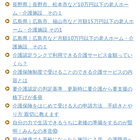
長野県｜長野市、松本市など10万円以下の老人ホー
ム・介護施設 その１
広島県｜広島市、福山市など月額15万円以下の老人ホ
ーム・介護施設 その1
広島県｜広島市など月額10万円以下の老人ホーム・介
護施設 その１
介護認定ランクで利用できる介護サービス金額ってい
くら？
介護保険制度で受けることのできる介護サービスの内
容とは
要介護認定の判定基準 更新時に要介護から要支援の
格下げが多発
介護保険をはじめて受ける人の申請方法 手続きとや
り方 親切に教えます
自分の力で生活できるうちに老後の準備をするのが賢
明｜みんなの本音⑩
親が健康でも高齢になったら施設に入居 介護職員へ