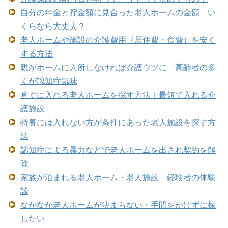
自分の年金と貯金額に見合った老人ホームの金額 い
くらなら大丈夫？
老人ホームや施設の介護費用（居住費・食費）を安く
する方法
親がホームに入所しなければ介護ウツに 高齢者の多
くが認知症気味
直ぐに入れる老人ホームを探す方法｜最短で入れる介
護施設
特養には入れない方が条件にあった老人施設を探す方
法
認知症による暴力などで老人ホームを出され契約を解
除
家族が泊まれる老人ホーム・老人施設 経験者の体験
談
なかなか老人ホームが決まらない・手間をかけずに探
したい