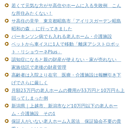
若くて元気な方がサ高住やホームに入る失敗例 こん
な所住みたくない！
サ高住の見学 東京都昭島市「アイリスガーデン昭島
昭和の森 」に行ってきました
パーキンソン病でも入れる老人ホーム・介護施設
ベットから車イスに1人で移動「離床アシストロボッ
ト・リショウーネPlus」
認知症になると親の財産が使えない・家が売れない
家族信託で老後の財産管理
高齢者は入院より在宅 医療・介護施設は報酬引き下
げでさらに厳しく
月額23万円の老人ホームの費用が33万円と10万円も上
回ってしまった例
新潟県｜上越市、新潟市など10万円以下の老人ホー
ム・介護施設 その1
保証人がいない老人ホーム入居法 保証協会不要の貴