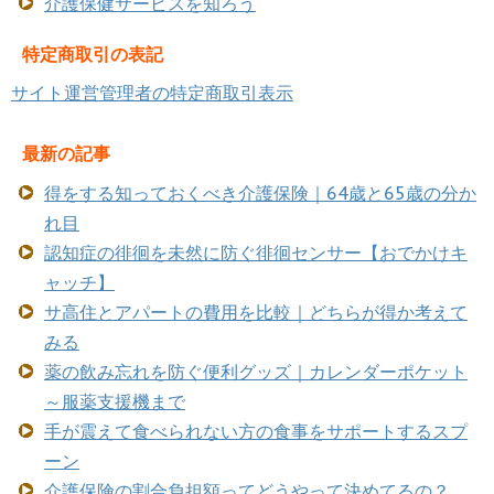
介護保健サービスを知ろう
特定商取引の表記
サイト運営管理者の特定商取引表示
最新の記事
得をする知っておくべき介護保険｜64歳と65歳の分か
れ目
認知症の徘徊を未然に防ぐ徘徊センサー【おでかけキ
ャッチ】
サ高住とアパートの費用を比較｜どちらが得か考えて
みる
薬の飲み忘れを防ぐ便利グッズ｜カレンダーポケット
～服薬支援機まで
手が震えて食べられない方の食事をサポートするスプ
ーン
介護保険の割合負担額ってどうやって決めてるの？