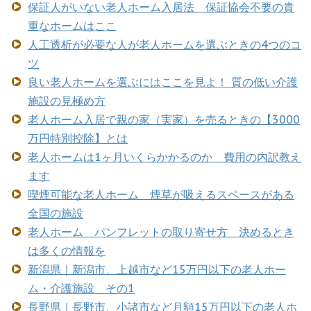
保証人がいない老人ホーム入居法 保証協会不要の貴
重なホームはここ
人工透析が必要な人が老人ホームを選ぶときの4つのコ
ツ
良い老人ホームを選ぶにはここを見よ！ 質の低い介護
施設の見極め方
老人ホーム入居で親の家（実家）を売るときの【3000
万円特別控除】とは
老人ホームは1ヶ月いくらかかるのか 費用の内訳教え
ます
喫煙可能な老人ホーム 煙草が吸えるスペースがある
全国の施設
老人ホーム パンフレットの取り寄せ方 決めるとき
は多くの情報を
新潟県｜新潟市、上越市など15万円以下の老人ホー
ム・介護施設 その1
長野県｜長野市、小諸市など月額15万円以下の老人ホ