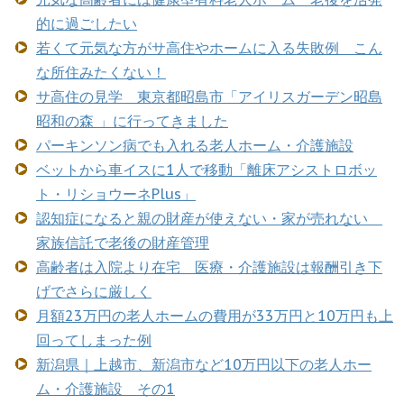
的に過ごしたい
若くて元気な方がサ高住やホームに入る失敗例 こん
な所住みたくない！
サ高住の見学 東京都昭島市「アイリスガーデン昭島
昭和の森 」に行ってきました
パーキンソン病でも入れる老人ホーム・介護施設
ベットから車イスに1人で移動「離床アシストロボッ
ト・リショウーネPlus」
認知症になると親の財産が使えない・家が売れない
家族信託で老後の財産管理
高齢者は入院より在宅 医療・介護施設は報酬引き下
げでさらに厳しく
月額23万円の老人ホームの費用が33万円と10万円も上
回ってしまった例
新潟県｜上越市、新潟市など10万円以下の老人ホー
ム・介護施設 その1