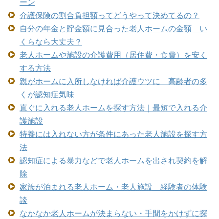
ーン
介護保険の割合負担額ってどうやって決めてるの？
自分の年金と貯金額に見合った老人ホームの金額 い
くらなら大丈夫？
老人ホームや施設の介護費用（居住費・食費）を安く
する方法
親がホームに入所しなければ介護ウツに 高齢者の多
くが認知症気味
直ぐに入れる老人ホームを探す方法｜最短で入れる介
護施設
特養には入れない方が条件にあった老人施設を探す方
法
認知症による暴力などで老人ホームを出され契約を解
除
家族が泊まれる老人ホーム・老人施設 経験者の体験
談
なかなか老人ホームが決まらない・手間をかけずに探