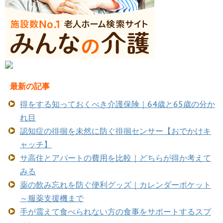
最新の記事
得をする知っておくべき介護保険｜64歳と65歳の分か
れ目
認知症の徘徊を未然に防ぐ徘徊センサー【おでかけキ
ャッチ】
サ高住とアパートの費用を比較｜どちらが得か考えて
みる
薬の飲み忘れを防ぐ便利グッズ｜カレンダーポケット
～服薬支援機まで
手が震えて食べられない方の食事をサポートするスプ