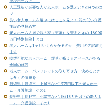
重なホームはここ
人工透析が必要な人が老人ホームを選ぶときの4つのコ
ツ
良い老人ホームを選ぶにはここを見よ！ 質の低い介護
施設の見極め方
老人ホーム入居で親の家（実家）を売るときの【3000
万円特別控除】とは
老人ホームは1ヶ月いくらかかるのか 費用の内訳教え
ます
喫煙可能な老人ホーム 煙草が吸えるスペースがある
全国の施設
老人ホーム パンフレットの取り寄せ方 決めるとき
は多くの情報を
新潟県｜新潟市、上越市など15万円以下の老人ホー
ム・介護施設 その1
長野県｜長野市、小諸市など月額15万円以下の老人ホ
ーム・介護施設 その1