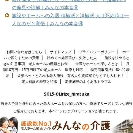
の偏見や誤解｜みんなの本音⑨
施設やホームへの入居 積極派と消極派 人は死ぬ時は一
人なのだと覚悟｜みんなの本音⑧
お問い合わせはこちら
サイトマップ
プライバシーポリシー
ホー
ムで暮らすための費用
始めての施設選びに失敗した人
施設を決めると
きの注意事項 老人ホームの種類とお金
最適なホームの探し方とは
月
額10万円・15万円以下の老人ホーム 医療も対応
特定商取引法に基づく表
示
犬猫ペットと入れる老人施設 有名人や資産家でなくても入れる！
老人施設の種類と特徴
老後施設のよくあるトラブル
SK15-01irize_hiratuka
ご自身の予算と条件に合った老人ホームをお探しの方へ。快適でリーズナブルな施設
ご紹介しております。本ページにはプロモーションが含まれます。