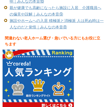
明｜みんなの本音⑩
親が健康でも高齢になったら施設に入居 介護職員へ
の偏見や誤解｜みんなの本音⑨
施設やホームへの入居 積極派と消極派 人は死ぬ時は一
人なのだと覚悟｜みんなの本音⑧
間違わない老人ホーム選び・急いでいる方にもお役に立
ちます