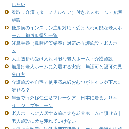
したい
看取り介護（ターミナルケア）付き老人ホーム・介護
施設
糖尿病のインスリン注射対応・受け入れ可能な老人ホ
ーム 都道府県別一覧
経鼻栄養（鼻腔経管栄養）対応の介護施設・老人ホー
ム
人工透析の受け入れ可能な老人ホーム・介護施設
無届け老人ホームに入居する実態 無認可と認可の見
分け方
介護施設や自宅で使用済み紙おむつがトイレや下水に
流せる？
年金で海外移住生活マレーシア 日本に居るより幸
せ ジョブチューン
老人ホームに入居する前に犬を老犬ホームに預ける｜
老人施設に犬を連れていけない
元気な高齢者には健康型有料老人ホーム 老後を活発