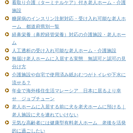
看取り介護（ターミナルケア）付き老人ホーム・介護
施設
糖尿病のインスリン注射対応・受け入れ可能な老人ホ
ーム 都道府県別一覧
経鼻栄養（鼻腔経管栄養）対応の介護施設・老人ホー
ム
人工透析の受け入れ可能な老人ホーム・介護施設
無届け老人ホームに入居する実態 無認可と認可の見
分け方
介護施設や自宅で使用済み紙おむつがトイレや下水に
流せる？
年金で海外移住生活マレーシア 日本に居るより幸
せ ジョブチューン
老人ホームに入居する前に犬を老犬ホームに預ける｜
老人施設に犬を連れていけない
元気な高齢者には健康型有料老人ホーム 老後を活発
的に過ごしたい