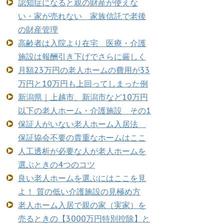
認知症になると親の財産が使えな
い・家が売れない 家族信託で老後
の財産管理
高齢者は入院より在宅 医療・介護
施設は報酬引き下げでさらに厳しく
月額23万円の老人ホームの費用が33
万円と10万円も上回ってしまった例
新潟県｜上越市、新潟市など10万円
以下の老人ホーム・介護施設 その1
保証人がいない老人ホーム入居法
保証協会不要の貴重なホームはここ
人工透析が必要な人が老人ホームを
選ぶときの4つのコツ
良い老人ホームを選ぶにはここを見
よ！ 質の低い介護施設の見極め方
老人ホーム入居で親の家（実家）を
売るときの【3000万円特別控除】と