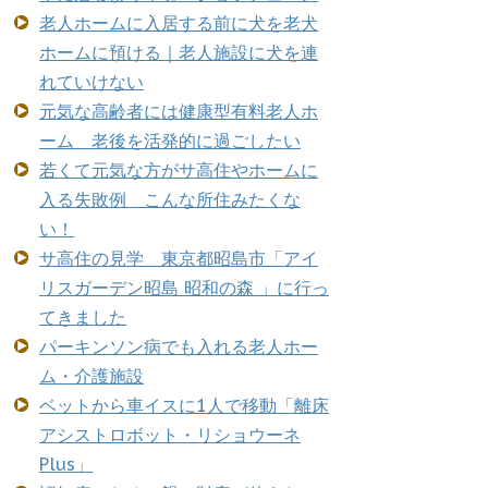
老人ホームに入居する前に犬を老犬
ホームに預ける｜老人施設に犬を連
れていけない
元気な高齢者には健康型有料老人ホ
ーム 老後を活発的に過ごしたい
若くて元気な方がサ高住やホームに
入る失敗例 こんな所住みたくな
い！
サ高住の見学 東京都昭島市「アイ
リスガーデン昭島 昭和の森 」に行っ
てきました
パーキンソン病でも入れる老人ホー
ム・介護施設
ベットから車イスに1人で移動「離床
アシストロボット・リショウーネ
Plus」