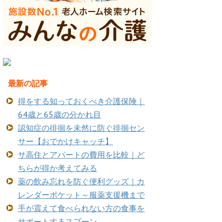
最新の記事
得をする知っておくべき介護保険｜
64歳と65歳の分かれ目
認知症の徘徊を未然に防ぐ徘徊セン
サー【おでかけキャッチ】
サ高住とアパートの費用を比較｜ど
ちらが得か考えてみる
薬の飲み忘れを防ぐ便利グッズ｜カ
レンダーポケット～服薬支援機まで
手が震えて食べられない方の食事を
サポートするスプーン