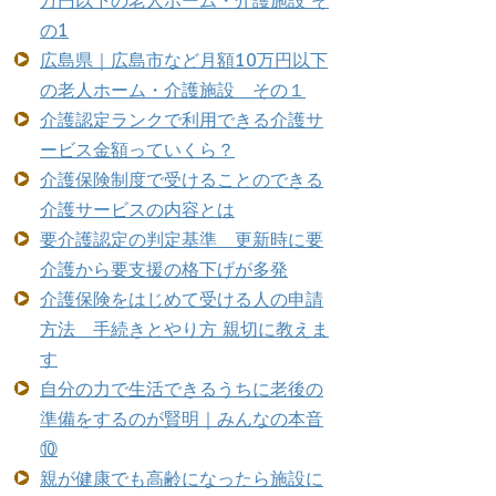
万円以下の老人ホーム・介護施設 そ
の1
広島県｜広島市など月額10万円以下
の老人ホーム・介護施設 その１
介護認定ランクで利用できる介護サ
ービス金額っていくら？
介護保険制度で受けることのできる
介護サービスの内容とは
要介護認定の判定基準 更新時に要
介護から要支援の格下げが多発
介護保険をはじめて受ける人の申請
方法 手続きとやり方 親切に教えま
す
自分の力で生活できるうちに老後の
準備をするのが賢明｜みんなの本音
⑩
親が健康でも高齢になったら施設に