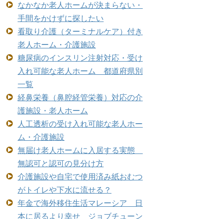
なかなか老人ホームが決まらない・
手間をかけずに探したい
看取り介護（ターミナルケア）付き
老人ホーム・介護施設
糖尿病のインスリン注射対応・受け
入れ可能な老人ホーム 都道府県別
一覧
経鼻栄養（鼻腔経管栄養）対応の介
護施設・老人ホーム
人工透析の受け入れ可能な老人ホー
ム・介護施設
無届け老人ホームに入居する実態
無認可と認可の見分け方
介護施設や自宅で使用済み紙おむつ
がトイレや下水に流せる？
年金で海外移住生活マレーシア 日
本に居るより幸せ ジョブチューン