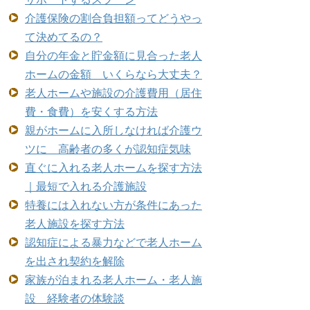
介護保険の割合負担額ってどうやっ
て決めてるの？
自分の年金と貯金額に見合った老人
ホームの金額 いくらなら大丈夫？
老人ホームや施設の介護費用（居住
費・食費）を安くする方法
親がホームに入所しなければ介護ウ
ツに 高齢者の多くが認知症気味
直ぐに入れる老人ホームを探す方法
｜最短で入れる介護施設
特養には入れない方が条件にあった
老人施設を探す方法
認知症による暴力などで老人ホーム
を出され契約を解除
家族が泊まれる老人ホーム・老人施
設 経験者の体験談